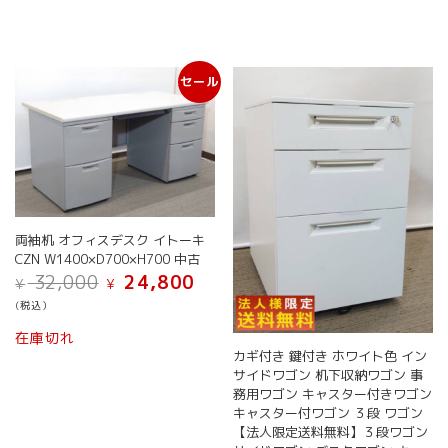
セール
両袖机 オフィスデスク イトーキ
CZN W1400×D700×H700 中古
元
現
32,000
24,800
¥
¥
の
在
(税込）
価
の
格
価
在庫切れ
は
格
カギ付き 鍵付き ホワイト色 イン
¥ 32,000
は
サイドワゴン 机下収納ワゴン 事
で
¥ 24,800
務用ワゴン キャスター付きワゴン
し
で
キャスター付ワゴン ３段 ワゴン
た。
す。
【法人限定送料無料】３段ワゴン