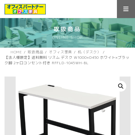
コ
ナ
ン
ビ
テ
ゲ
ン
ー
ツ
シ
取扱商品
へ
ョ
ONLINE SHOP
ス
ン
キ
に
ッ
移
HOME
取扱商品
オフィス家具
机（デスク）
プ
動
【法人様限定】送料無料 リスム デスク W1000×D450 ホワイト×ブラッ
ク脚 2ヶ口コンセント付き RFFLD-1045WH-BL