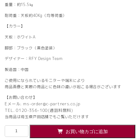
重量：約15.5㎏
耐荷重：天板約40Kg（均等荷重）
【カラー】
天板：ホワイトA
脚部：ブラック（黒色塗装）
デザイナー：RFY Design Team
製造国：中国
ご使用になられているモニターや端末により
商品画像と実際の商品とに色味の違いが起こる場合がございます
【お問い合わせ】
Eメール. ms-order@c-partners.co.jp
TEL. 0120-356-100(通話料無料)
当商品は埼玉県戸田店舗でもご覧いただけます
【法
お買い物カゴに追加
人