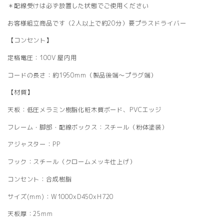
＊配線受けは必ず設置した状態でご使用ください
お客様組立商品です（2人以上で約20分）要プラスドライバー
【コンセント】
定格電圧：100V 屋内用
コードの長さ：約1950mm（製品後端～プラグ端）
【材質】
天板：低圧メラミン樹脂化粧木質ボード、PVCエッジ
フレーム・脚部・配線ボックス：スチール（粉体塗装）
アジャスター：PP
フック：スチール（クロームメッキ仕上げ）
コンセント：合成樹脂
サイズ(mm)：W1000xD450xH720
天板厚：25mm