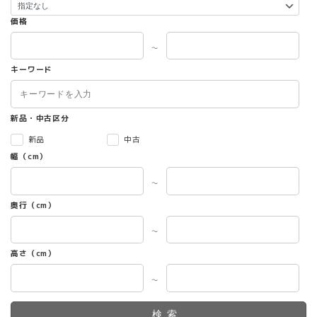
価格
～
キーワード
新品・中古区分
新品
中古
幅（cm）
～
奥行（cm）
～
高さ（cm）
～
検索