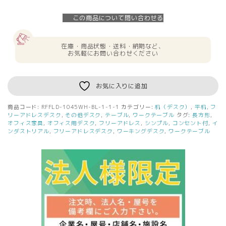
様
限
この商品について問い合わせる
定】
送
料
在庫・商品状態・送料・納期など、
無
お気軽にお問い合わせください
料
リ
ス
お気に入りに追加
ム
デ
商品コード:
RFFLD-1045WH-BL-1-1-1
カテゴリー:
机（デスク）
,
平机
,
フ
ス
リーアドレスデスク
,
その他デスク
,
テーブル
,
ワークテーブル
タグ:
長方形
,
ク
オフィス家具
,
オフィス用デスク
,
フリーアドレス
,
シンプル
,
コンセント付
,
イ
ンダストリアル
,
フリーアドレスデスク
,
ワーキングデスク
,
ワークテーブル
W1000×D450
ホ
ワ
イ
ト
×
ブ
ラ
ッ
ク