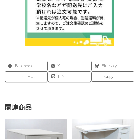
脚
2
ヶ
口
コ
ン
セ
ン
ト
付
Facebook
X
Bluesky
き
RFFLD-
Threads
LINE
Copy
1045WH-
BL
個
関連商品