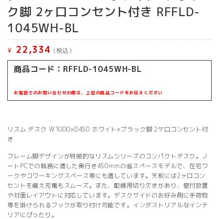
ク脚 2ヶ口コンセント付き RFFLD-
1045WH-BL
22,334
¥
(税込）
商品コード：RFFLD-1045WH-B
L
お電話でのお問い合わせの際は、上記の商品コードをお伝えください
リスム デスク W1000×D450 ホワイト×ブラック脚 2ケ口コンセント付
き
フレーム脚デザインが特徴的なリスムシリーズのコンパクトデスク。ノ
ートPCでの執務に適した奥行き450mmの省スペースモデルで、在宅ワ
ークやコワーキングスペース等にも適しています。天板には2ヶ口コン
セントを備え充電もスムーズ。また、配線用切り欠きがあり、壁付設置
や対面レイアウトに対応しています。デスクサイドのお好み側に手荷物
等を掛けられるフックが取り付け可能です。インダストリアルなインテ
リアにぴったり。