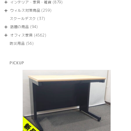
商
879
インテリア・家具・雑貨
879
の
品
個
商
259
ウィルス対策商品
259
の
品
個
商
37
スクールデスク
37
の
品
個
商
94
話題の商品
94
の
品
個
商
4562
オフィス家具
4562
の
品
個
商
56
防災用品
56
の
品
個
商
の
品
商
PICKUP
品