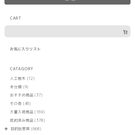
CART
お気に入りリスト
CATAGORY
12
人工樹木
12
個
9
未分類
9
の
個
商
37
おすすめ商品
37
の
品
個
商
48
その他
48
の
品
個
商
169
大量入荷商品
169
の
品
個
商
378
成約済み商品
378
の
品
個
商
668
目的別家具
668
の
品
個