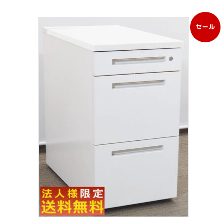
セール
販
売
中
の
商
品