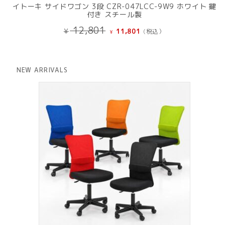
イトーキ サイドワゴン 3段 CZR-047LCC-9W9 ホワイト 鍵
付き スチール製
元
現
12,801
¥
11,801
(税込）
¥
の
在
価
の
格
価
は
格
NEW ARRIVALS
¥ 12,801
は
で
¥ 11,801
し
で
た。
す。