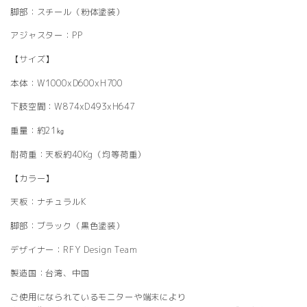
脚部：スチール（粉体塗装）
アジャスター：PP
【サイズ】
本体：W1000xD600xH700
下肢空間：W874xD493xH647
重量：約21㎏
耐荷重：天板約40Kg（均等荷重）
【カラー】
天板：ナチュラルK
脚部：ブラック（黒色塗装）
デザイナー：RFY Design Team
製造国：台湾、中国
ご使用になられているモニターや端末により