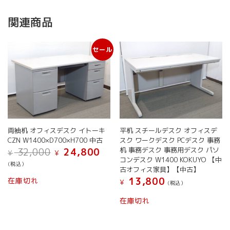
関連商品
セール
両袖机 オフィスデスク イトーキ
平机 スチールデスク オフィスデ
CZN W1400×D700×H700 中古
スク ワークデスク PCデスク 事務
元
現
机 事務デスク 事務用デスク パソ
32,000
24,800
¥
¥
の
在
コンデスク W1400 KOKUYO 【中
(税込）
価
の
古オフィス家具】【中古】
格
価
13,800
在庫切れ
¥
(税込）
は
格
¥ 32,000
は
在庫切れ
で
¥ 24,800
し
で
た。
す。