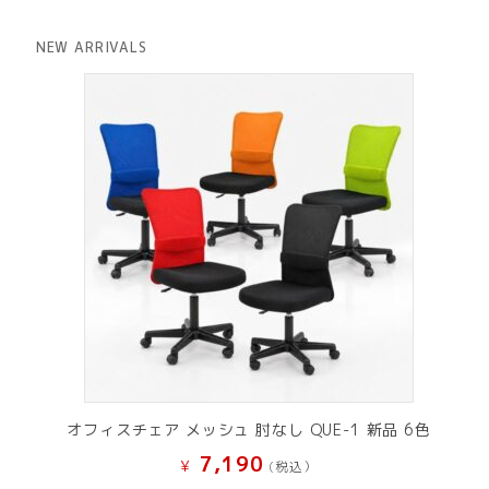
格
価
は
格
NEW ARRIVALS
¥ 12,801
は
で
¥ 11,801
し
で
た。
す。
オフィスチェア メッシュ 肘なし QUE-1 新品 6色
7,190
¥
(税込）