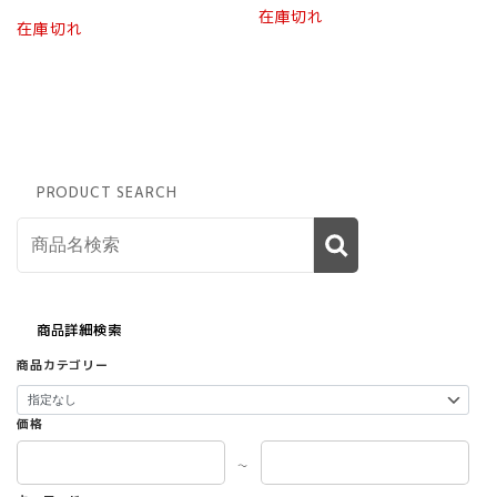
在庫切れ
こ
在庫切れ
の
商
品
に
は
複
数
PRODUCT SEARCH
の
バ
リ
エ
ー
シ
ョ
商品詳細検索
ン
商品カテゴリー
が
あ
り
価格
ま
す。
～
オ