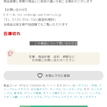
商品画像と実際の商品とに色味の違いが起こる場合がございます
【お問い合わせ】
Eメール. ms-order@c-partners.co.jp
TEL. 0120-356-100(通話料無料)
当商品は埼玉県戸田店舗でもご覧いただけます
在庫切れ
この商品について問い合わせる
在庫・商品状態・送料・納期など、
お気軽にお問い合わせください
お気に入りに追加
商品コード:
RFSLD-1060NA-BL-1-1-1
カテゴリー:
机（デスク）
,
平机
,
フ
リーアドレスデスク
,
その他デスク
,
テーブル
,
ワークテーブル
タグ:
ワークテ
ーブル
,
長方形
,
オフィス家具
,
オフィス用デスク
,
フリーアドレス
,
シンプル
,
スチール脚
,
インダストリアル
,
フリーアドレスデスク
,
ワーキングデスク