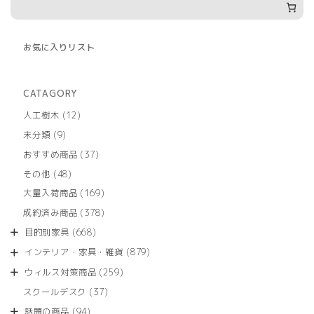
お気に入りリスト
CATAGORY
12
人工樹木
12
個
9
未分類
9
の
個
商
37
おすすめ商品
37
の
品
個
商
48
その他
48
の
品
個
商
169
大量入荷商品
169
の
品
個
商
378
成約済み商品
378
の
品
個
商
668
目的別家具
668
の
品
個
商
879
インテリア・家具・雑貨
879
の
品
個
商
259
ウィルス対策商品
259
の
品
個
商
37
スクールデスク
37
の
品
個
商
94
話題の商品
94