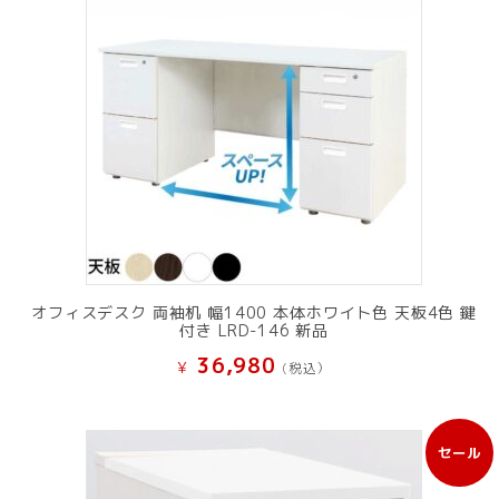
オフィスデスク 両袖机 幅1400 本体ホワイト色 天板4色 鍵
付き LRD-146 新品
36,980
¥
(税込）
セール
販
売