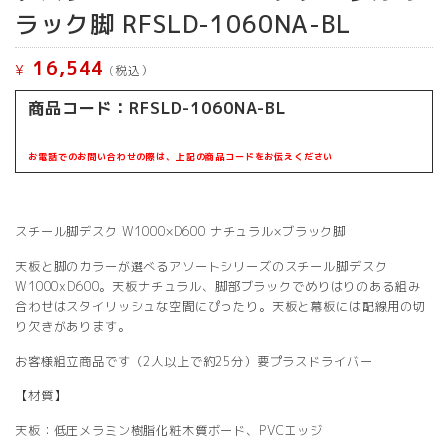
ラック脚 RFSLD-1060NA-BL
16,544
¥
(税込）
商品コード：RFSLD-1060NA-B
L
お電話でのお問い合わせの際は、上記の商品コードをお伝えください
スチール脚デスク W1000×D600 ナチュラル×ブラック脚
天板と脚のカラーが選べるアソートシリーズのスチール脚デスク
W1000xD600。天板ナチュラル、脚部ブラックでめりはりのある組み
合わせはスタイリッシュな空間にぴったり。天板と幕板には配線用の切
り欠きがあります。
お客様組立商品です（2人以上で約25分）要プラスドライバー
【材質】
天板：低圧メラミン樹脂化粧木質ボード、PVCエッジ