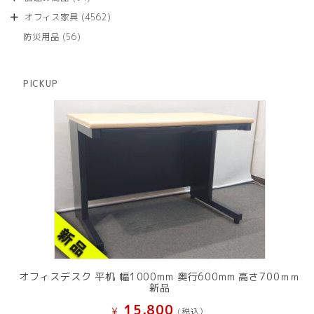
の
品
個
商
4562
オフィス家具
4562
の
品
個
商
56
防災用品
56
の
品
個
商
の
品
商
PICKUP
品
オフィスデスク 平机 幅1000mm 奥行600mm 高さ700ｍｍ
新品
15,800
¥
(税込）