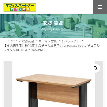
コ
ナ
ン
ビ
テ
ゲ
ン
ー
ツ
シ
取扱商品
へ
ョ
ONLINE SHOP
ス
ン
キ
に
ッ
移
HOME
取扱商品
オフィス家具
机（デスク）
プ
動
【法人様限定】送料無料 スチール脚デスク W1000xD600 ナチュラル
ブラック脚 RFSLD-1060NA-BL