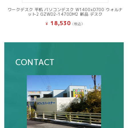
ワークデスク 平机 パソコンデスク W1400xD700 ウォルナ
ット2 GZWD2-1470DM2 新品 デスク
18,530
¥
(税込）
CONTACT