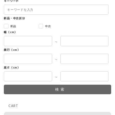
キーワード
プ
シ
ョ
ン
新品・中古区分
は
新品
中古
商
幅（cm）
品
ペ
～
ー
ジ
奥行（cm）
か
ら
～
選
高さ（cm）
択
で
～
き
ま
す
検索
CART