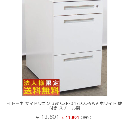
中
の
商
品
イトーキ サイドワゴン 3段 CZR-047LCC-9W9 ホワイト 鍵
付き スチール製
元
現
12,801
¥
11,801
(税込）
¥
の
在
価
の