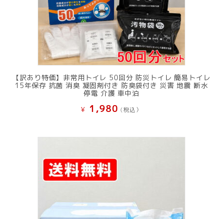
【訳あり特価】非常用トイレ 50回分 防災トイレ 簡易トイレ
15年保存 抗菌 消臭 凝固剤付き 防臭袋付き 災害 地震 断水
停電 介護 車中泊
1,980
¥
(税込）