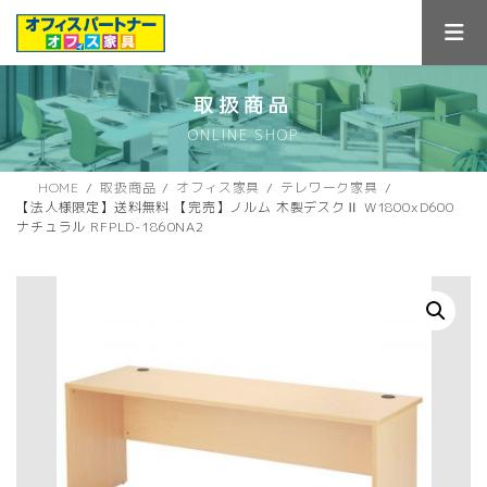
コ
ナ
ン
ビ
テ
ゲ
ン
ー
ツ
シ
取扱商品
へ
ョ
ONLINE SHOP
ス
ン
キ
に
ッ
移
HOME
取扱商品
オフィス家具
テレワーク家具
プ
動
【法人様限定】送料無料 【完売】ノルム 木製デスクⅡ W1800xD600
ナチュラル RFPLD-1860NA2