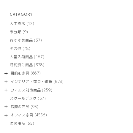
CATAGORY
12
人工樹木
12
個
9
未分類
9
の
個
商
37
おすすめ商品
37
の
品
個
商
48
その他
48
の
品
個
商
167
大量入荷商品
167
の
品
個
商
378
成約済み商品
378
の
品
個
商
667
目的別家具
667
の
品
個
商
878
インテリア・家具・雑貨
878
の
品
個
商
259
ウィルス対策商品
259
の
品
個
商
37
スクールデスク
37
の
品
個
商
93
話題の商品
93
の
品
個
商
4556
オフィス家具
4556
の
品
個
商
55
防災用品
55
の
品
個
商