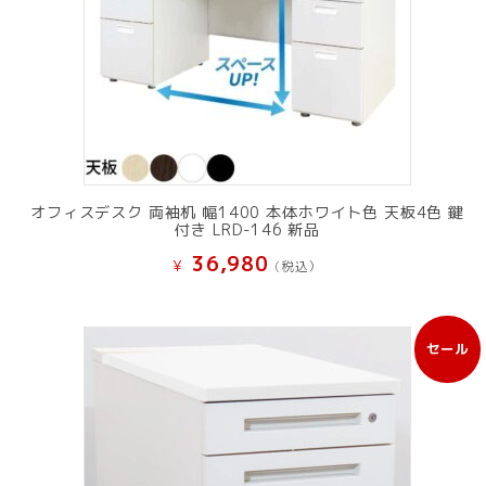
オフィスデスク 両袖机 幅1400 本体ホワイト色 天板4色 鍵
付き LRD-146 新品
36,980
¥
(税込）
セール
販
売
中
の
商
品