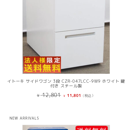
イトーキ サイドワゴン 3段 CZR-047LCC-9W9 ホワイト 鍵
付き スチール製
元
現
12,801
¥
11,801
(税込）
¥
の
在
価
の
格
価
は
格
NEW ARRIVALS
¥ 12,801
は
で
¥ 11,801