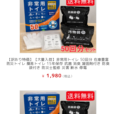
し
で
た。
す。
【訳あり特価】【大量入荷】非常用トイレ 50回分 在庫豊富
防災トイレ 簡易トイレ 15年保存 抗菌 消臭 凝固剤付き 防臭
袋付き 防災士監修 災害 断水 停電
1,980
¥
(税込）