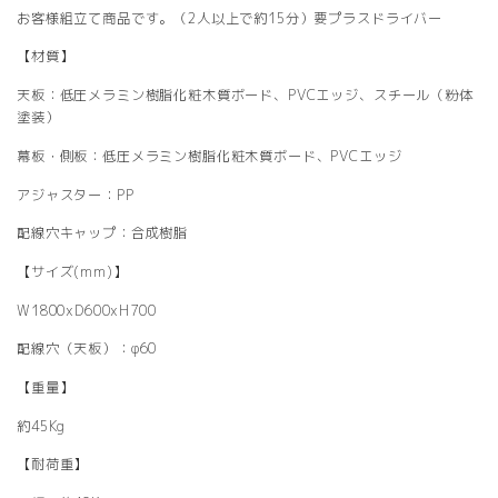
お客様組立て商品です。（2人以上で約15分）要プラスドライバー
【材質】
天板：低圧メラミン樹脂化粧木質ボード、PVCエッジ、スチール（粉体
塗装）
幕板・側板：低圧メラミン樹脂化粧木質ボード、PVCエッジ
アジャスター：PP
配線穴キャップ：合成樹脂
【サイズ(mm)】
W1800xD600xH700
配線穴（天板）：φ60
【重量】
約45Kg
【耐荷重】