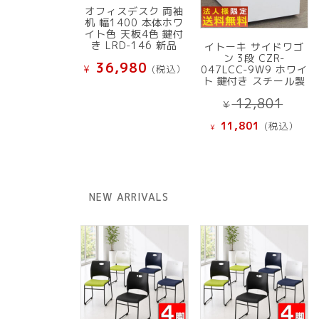
オフィスデスク 両袖
机 幅1400 本体ホワ
イト色 天板4色 鍵付
き LRD-146 新品
イトーキ サイドワゴ
ン 3段 CZR-
36,980
¥
(税込）
047LCC-9W9 ホワイ
ト 鍵付き スチール製
元
12,801
¥
の
現
11,801
(税込）
¥
価
在
格
の
は
価
¥ 12
格
NEW ARRIVALS
で
は
し
¥ 11,801
た。
で
す。