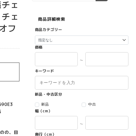
議チェ
クチェ
商品詳細検索
オフ
商品カテゴリー
価格
～
キーワード
新品・中古区分
90E3
新品
中古
幅（cm）
高
～
のの、目
奥行（cm）