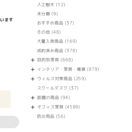
12
人工樹木
12
個
9
未分類
9
の
個
います
商
37
おすすめ商品
37
の
品
個
商
48
その他
48
の
品
個
商
169
大量入荷商品
169
の
品
個
商
378
成約済み商品
378
の
品
個
商
668
目的別家具
668
の
品
個
商
879
インテリア・家具・雑貨
879
の
品
個
商
259
ウィルス対策商品
259
の
品
個
商
37
スクールデスク
37
の
品
個
商
94
話題の商品
94
の
品
個
商
4589
オフィス家具
4589
の
品
個
商
56
防災用品
56
の
品
個
商
の
品