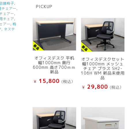
商
会議椅子
,
PICKUP
品
用チェアー
,
チェアー
,
用チェア
,
ェアー
,
椅
ア
,
ネステ
オフィスデスク 平机
オフィスデスクセット
幅1000mm 奥行
幅1000mm メッシュ
600mm 高さ700ｍｍ
チェア プラス SH2-
新品
106H WM 新品未使用
品
15,800
¥
(税込）
29,800
¥
(税込）