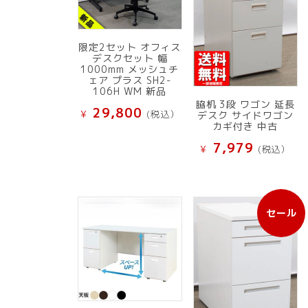
限定2セット オフィス
デスクセット 幅
1000mm メッシュチ
ェア プラス SH2-
106H WM 新品
脇机 3段 ワゴン 延長
29,800
¥
(税込）
デスク サイドワゴン
カギ付き 中古
7,979
¥
(税込）
セール
販
売
中
の
商
品