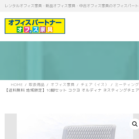
コ
ナ
レンタルオフィス家具・新品オフィス家具・中古オフィス家具のオフィスパート
ン
ビ
テ
ゲ
ン
ー
ツ
シ
へ
ョ
ス
ン
キ
に
ッ
移
プ
動
HOME
取扱商品
オフィス家具
チェア（イス）
ミーティング
【送料無料 地域限定】10脚セット コクヨ オルディナ ネスティングチェ