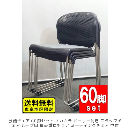
で
¥ 11,801
し
で
た。
す。
会議チェア 60脚セット オカムラ ドーリー付き スタックチ
ェア ループ脚 積み重ねチェア ミーティングチェア 中古