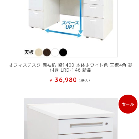
オフィスデスク 両袖机 幅1400 本体ホワイト色 天板4色 鍵
付き LRD-146 新品
36,980
¥
(税込）
セール
販
売
中
の
商
品