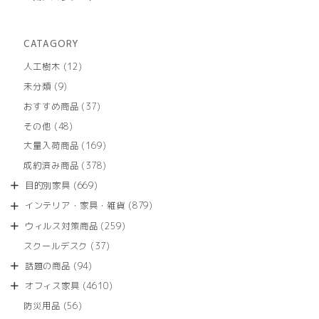
CATAGORY
12
人工樹木
12
個
9
未分類
9
の
個
商
37
おすすめ商品
37
の
品
個
商
48
その他
48
の
品
個
商
169
大量入荷商品
169
の
品
個
商
378
成約済み商品
378
の
品
個
商
669
目的別家具
669
の
品
個
商
879
インテリア・家具・雑貨
879
の
品
個
商
259
ウィルス対策商品
259
の
品
個
商
37
スクールデスク
37
の
品
個
商
94
話題の商品
94
の
品
個
商
4610
オフィス家具
4610
の
品
個
商
56
防災用品
56
の
品
個