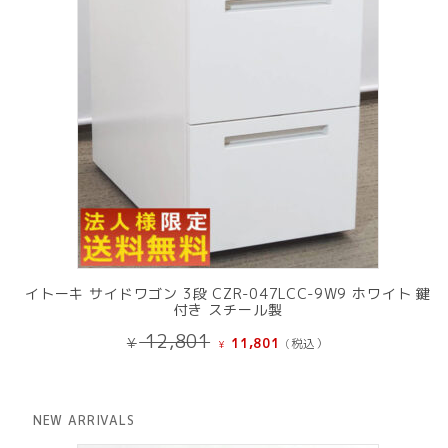
イトーキ サイドワゴン 3段 CZR-047LCC-9W9 ホワイト 鍵
付き スチール製
元
現
12,801
¥
11,801
(税込）
¥
の
在
価
の
格
価
は
格
NEW ARRIVALS
¥ 12,801
は