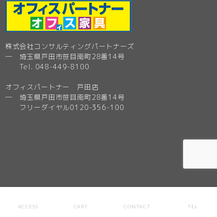
株式会社コンサルティングパートナーズ
─ 埼玉県戸田市笹目南町28番14号
Tel. 048-449-8100
オフィスパートナー 戸田店
─ 埼玉県戸田市笹目南町28番14号
フリーダイヤル0120-356-100
HOME
ACCESS
CART
CONTACT
TEL
ONLINE SHOP