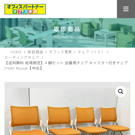
コ
ナ
ン
ビ
テ
ゲ
ン
ー
ツ
シ
取扱商品
へ
ョ
ONLINE SHOP
ス
ン
キ
に
ッ
移
HOME
取扱商品
オフィス家具
チェア（イス）
プ
動
ミーティングチェア
【送料無料 地域限定】４脚セット 会議用チェア キャスター付きチェア
ITOKI Monon【中古】