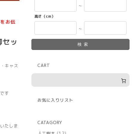
～
高さ（cm）
ドをお伝
～
脚セッ
検索
CART
肘・キャス
です
お気に入りリスト
CATAGORY
いたしま
12
人工樹木
12