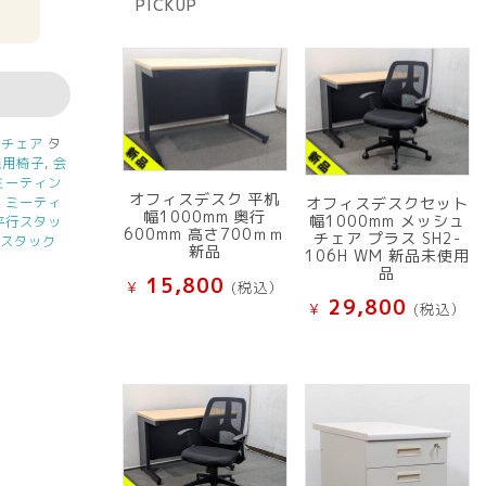
PICKUP
品
グチェア
タ
議用椅子
,
会
ミーティン
オフィスデスク 平机
,
ミーティ
オフィスデスクセット
幅1000mm 奥行
幅1000mm メッシュ
平行スタッ
600mm 高さ700ｍｍ
チェア プラス SH2-
行スタック
新品
106H WM 新品未使用
品
15,800
¥
(税込）
29,800
¥
(税込）