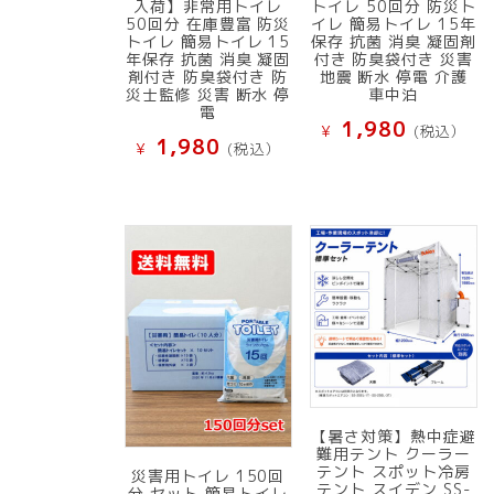
入荷】非常用トイレ
トイレ 50回分 防災ト
50回分 在庫豊富 防災
イレ 簡易トイレ 15年
トイレ 簡易トイレ 15
保存 抗菌 消臭 凝固剤
年保存 抗菌 消臭 凝固
付き 防臭袋付き 災害
剤付き 防臭袋付き 防
地震 断水 停電 介護
災士監修 災害 断水 停
車中泊
電
1,980
¥
(税込）
1,980
¥
(税込）
【暑さ対策】熱中症避
難用テント クーラー
テント スポット冷房
災害用トイレ 150回
テント スイデン SS-
分 セット 簡易トイレ