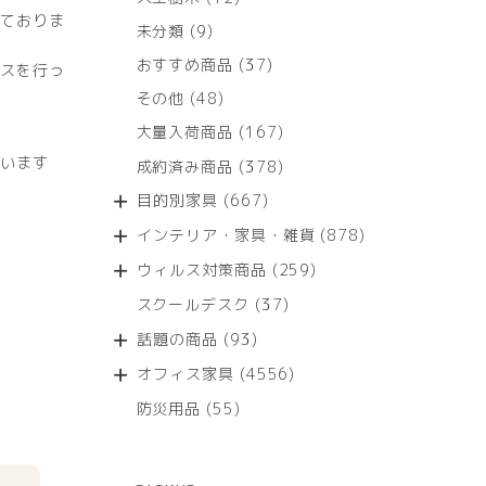
個
ておりま
9
未分類
9
の
個
商
37
おすすめ商品
37
スを行っ
の
品
個
商
48
その他
48
の
品
個
商
167
大量入荷商品
167
の
品
個
商
います
378
成約済み商品
378
の
品
個
商
667
目的別家具
667
の
品
個
商
878
インテリア・家具・雑貨
878
の
品
個
商
259
ウィルス対策商品
259
の
品
個
商
37
スクールデスク
37
の
品
個
商
93
話題の商品
93
の
品
個
商
4556
オフィス家具
4556
の
品
個
商
55
防災用品
55
の
品
個
商
の
品
商