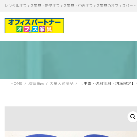
コ
ナ
レンタルオフィス家具・新品オフィス家具・中古オフィス家具のオフィスパート
ン
ビ
テ
ゲ
ン
ー
ツ
シ
へ
ョ
ス
ン
キ
に
ッ
移
プ
動
HOME
取扱商品
大量入荷商品
【中古・送料無料・地域限定】４