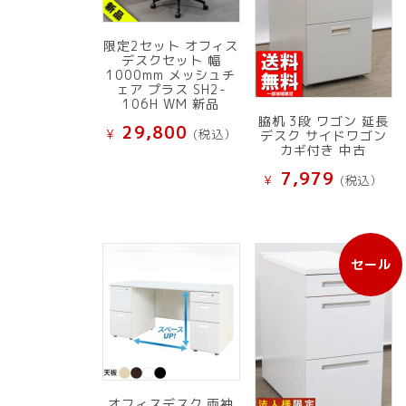
限定2セット オフィス
デスクセット 幅
1000mm メッシュチ
ェア プラス SH2-
106H WM 新品
脇机 3段 ワゴン 延長
29,800
¥
(税込）
デスク サイドワゴン
カギ付き 中古
7,979
¥
(税込）
セール
販
売
中
の
商
品
オフィスデスク 両袖