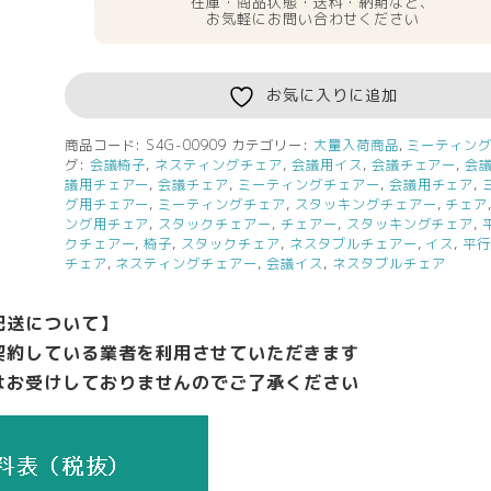
在庫・商品状態・送料・納期など、
お気軽にお問い合わせください
お気に入りに追加
商品コード:
S4G-00909
カテゴリー:
大量入荷商品
,
ミーティン
グ:
会議椅子
,
ネスティングチェア
,
会議用イス
,
会議チェアー
,
会
議用チェアー
,
会議チェア
,
ミーティングチェアー
,
会議用チェア
,
グ用チェアー
,
ミーティングチェア
,
スタッキングチェアー
,
チェア
ング用チェア
,
スタックチェアー
,
チェアー
,
スタッキングチェア
,
クチェアー
,
椅子
,
スタックチェア
,
ネスタブルチェアー
,
イス
,
平
チェア
,
ネスティングチェアー
,
会議イス
,
ネスタブルチェア
配送について】
契約している業者を利用させていただきます
はお受けしておりませんのでご了承ください