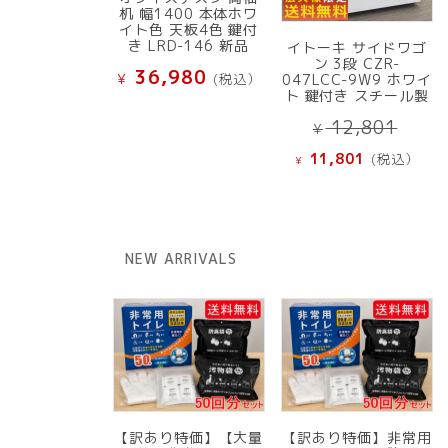
机 幅1400 本体ホワ
イト色 天板4色 鍵付
き LRD-146 新品
イトーキ サイドワゴ
ン 3段 CZR-
36,980
¥
(税込）
047LCC-9W9 ホワイ
ト 鍵付き スチール製
元
12,801
¥
の
現
11,801
(税込）
¥
価
在
格
の
は
価
¥ 12
格
NEW ARRIVALS
で
は
し
¥ 11,801
た。
で
す。
【訳あり特価】【大量
【訳あり特価】非常用