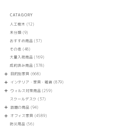
CATAGORY
12
人工樹木
12
個
9
未分類
9
の
個
商
37
おすすめ商品
37
の
品
個
商
48
その他
48
の
品
個
商
169
大量入荷商品
169
の
品
個
商
378
成約済み商品
378
の
品
個
商
668
目的別家具
668
の
品
個
商
879
インテリア・家具・雑貨
879
の
品
個
商
259
ウィルス対策商品
259
の
品
個
商
37
スクールデスク
37
の
品
個
商
94
話題の商品
94
の
品
個
商
4589
オフィス家具
4589
の
品
個
商
56
防災用品
56
の
品
個
商