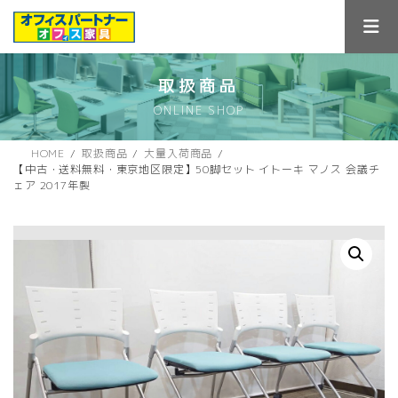
コ
ナ
ン
ビ
テ
ゲ
ン
ー
ツ
シ
取扱商品
へ
ョ
ONLINE SHOP
ス
ン
キ
に
ッ
移
HOME
取扱商品
大量入荷商品
プ
動
【中古・送料無料・東京地区限定】50脚セット イトーキ マノス 会議チ
ェア 2017年製