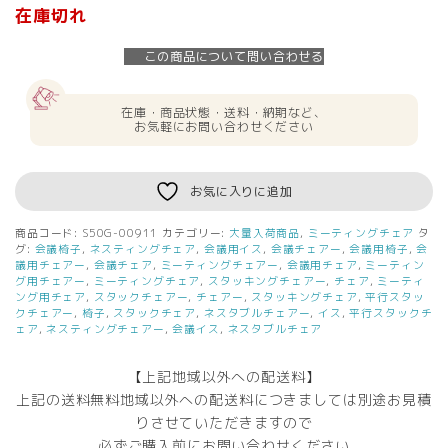
在庫切れ
この商品について問い合わせる
在庫・商品状態・送料・納期など、
お気軽にお問い合わせください
お気に入りに追加
商品コード:
S50G-00911
カテゴリー:
大量入荷商品
,
ミーティングチェア
タ
グ:
会議椅子
,
ネスティングチェア
,
会議用イス
,
会議チェアー
,
会議用椅子
,
会
議用チェアー
,
会議チェア
,
ミーティングチェアー
,
会議用チェア
,
ミーティン
グ用チェアー
,
ミーティングチェア
,
スタッキングチェアー
,
チェア
,
ミーティ
ング用チェア
,
スタックチェアー
,
チェアー
,
スタッキングチェア
,
平行スタッ
クチェアー
,
椅子
,
スタックチェア
,
ネスタブルチェアー
,
イス
,
平行スタックチ
ェア
,
ネスティングチェアー
,
会議イス
,
ネスタブルチェア
【上記地域以外への配送料】
上記の送料無料地域以外への配送料につきましては別途お見積
りさせていただきますので
必ずご購入前にお問い合わせください