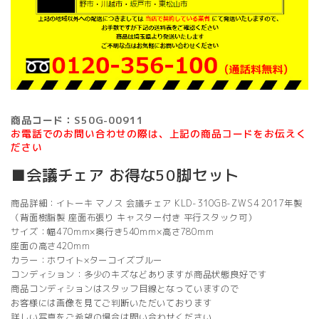
商品コード：S50G-00911
お電話でのお問い合わせの際は、上記の商品コードをお伝えく
ださい
■会議チェア お得な50脚セット
商品詳細：イトーキ マノス 会議チェア KLD-310GB-ZWS4 2017年製
（背面樹脂製 座面布張り キャスター付き 平行スタック可）
サイズ：幅470mm×奥行き540mm×高さ780mm
座面の高さ420mm
カラー：ホワイト×ターコイズブルー
コンディション：多少のキズなどありますが商品状態良好です
商品コンディションはスタッフ目線となっていますので
お客様には画像を見てご判断いただいております
詳しい写真をご希望の場合は問い合わせください