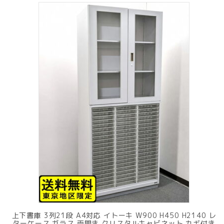
上下書庫 3列21段 A4対応 イトーキ W900 H450 H2140 レ
ターケース ガラス 両開き クリスタルキャビネット カギ付き