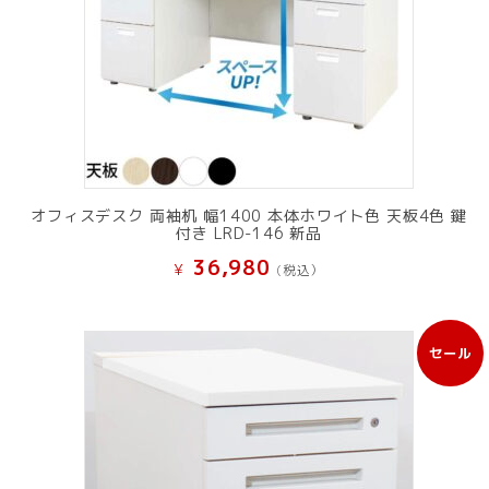
オフィスデスク 両袖机 幅1400 本体ホワイト色 天板4色 鍵
付き LRD-146 新品
36,980
¥
(税込）
セール
販
売
中
の
商
品