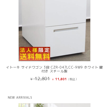
イトーキ サイドワゴン 3段 CZR-047LCC-9W9 ホワイト 鍵
付き スチール製
元
現
12,801
¥
11,801
(税込）
¥
の
在
価
の
格
価
は
格
NEW ARRIVALS
¥ 12,801
は
で
¥ 11,801