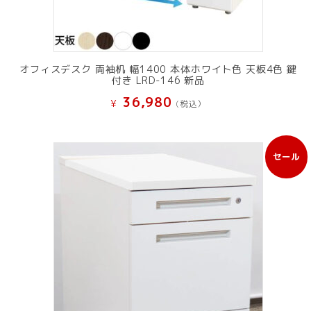
オフィスデスク 両袖机 幅1400 本体ホワイト色 天板4色 鍵
付き LRD-146 新品
36,980
¥
(税込）
セール
販
売
中
の
商
品