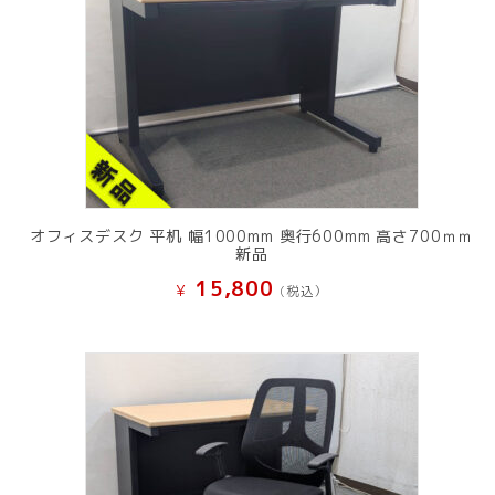
オフィスデスク 平机 幅1000mm 奥行600mm 高さ700ｍｍ
新品
15,800
¥
(税込）