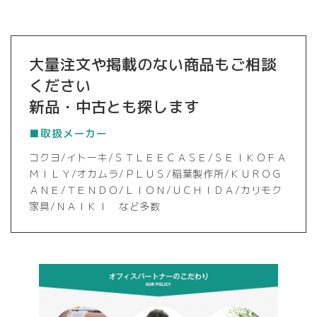
大量注文や掲載のない商品もご相談
ください
新品・中古とも探します
■取扱メーカー
コクヨ/イトーキ/ＳＴＬＥＥＣＡＳＥ/ＳＥＩＫＯＦＡ
ＭＩＬＹ/オカムラ/ＰＬＵＳ/稲葉製作所/ＫＵＲＯＧ
ＡＮＥ/ＴＥＮＤＯ/ＬＩＯＮ/ＵＣＨＩＤＡ/カリモク
家具/ＮＡＩＫＩ など多数