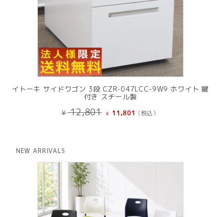
イトーキ サイドワゴン 3段 CZR-047LCC-9W9 ホワイト 鍵
付き スチール製
元
現
12,801
¥
11,801
(税込）
¥
の
在
価
の
格
価
は
格
NEW ARRIVALS
¥ 12,801
は
で
¥ 11,801
し
で
た。
す。