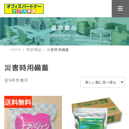
コ
ナ
ン
ビ
テ
ゲ
ン
ー
ツ
シ
取扱商品
へ
ョ
ONLINE SHOP
ス
ン
キ
に
ッ
移
HOME
取扱商品
災害時用備蓄
プ
動
災害時用備蓄
新
全9件を表示
し
い
順