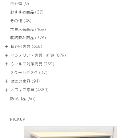
個
9
未分類
9
の
個
商
37
おすすめ商品
37
の
品
個
商
48
その他
48
の
品
個
商
169
大量入荷商品
169
の
品
個
商
378
成約済み商品
378
の
品
個
商
668
目的別家具
668
の
品
個
商
879
インテリア・家具・雑貨
879
の
品
個
商
259
ウィルス対策商品
259
の
品
個
商
37
スクールデスク
37
の
品
個
商
94
話題の商品
94
の
品
個
商
4589
オフィス家具
4589
の
品
個
商
56
防災用品
56
の
品
個
商
の
品
商
PICKUP
品