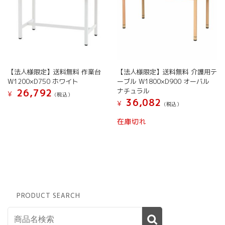
イ
フ
カ
プ
セ
ル
10
【法人様限定】送料無料 作業台
【法人様限定】送料無料 介護用テ
非
W1200×D750 ホワイト
ーブル W1800×D900 オーバル
常
ナチュラル
26,792
¥
(税込）
時
36,082
¥
(税込）
災
害
在庫切れ
時
断
水
時
災
害
用
PRODUCT SEARCH
非
常
用