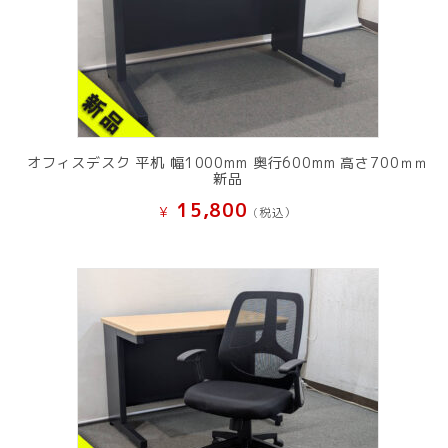
オフィスデスク 平机 幅1000mm 奥行600mm 高さ700ｍｍ
新品
15,800
¥
(税込）