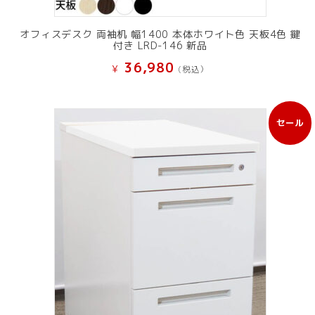
オフィスデスク 両袖机 幅1400 本体ホワイト色 天板4色 鍵
付き LRD-146 新品
36,980
¥
(税込）
セール
販
売
中
の
商
品