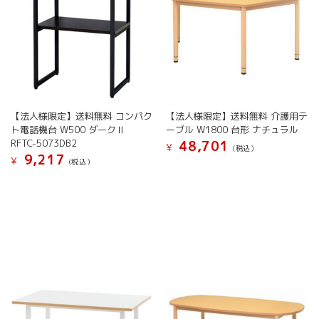
ト
イ
レ
緊
急
対
策
用
【法人様限定】送料無料 コンパク
【法人様限定】送料無料 介護用テ
ト
ト電話機台 W500 ダークⅡ
ーブル W1800 台形 ナチュラル
イ
RFTC-5073DB2
48,701
レ
¥
(税込）
9,217
河
¥
(税込）
本
総
合
防
災
カ
プ
セ
ル
10
ラ