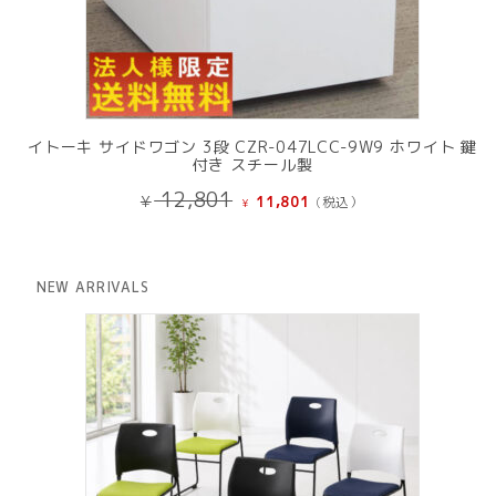
イトーキ サイドワゴン 3段 CZR-047LCC-9W9 ホワイト 鍵
付き スチール製
元
現
12,801
¥
11,801
(税込）
¥
の
在
価
の
格
価
は
格
NEW ARRIVALS
¥ 12,801
は
で
¥ 11,801
し
で
た。
す。