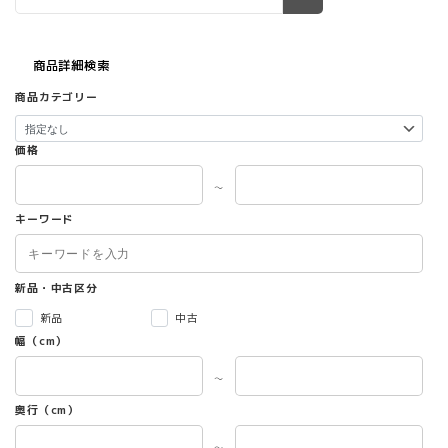
新
品
個
商品詳細検索
商品カテゴリー
価格
～
キーワード
新品・中古区分
新品
中古
幅（cm）
～
奥行（cm）
～