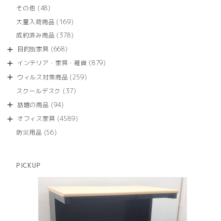
品
個
商
48
その他
48
の
品
個
商
169
大量入荷商品
169
の
品
個
商
378
成約済み商品
378
の
品
個
商
668
目的別家具
668
の
品
個
商
879
インテリア・家具・雑貨
879
の
品
個
商
259
ウィルス対策商品
259
の
品
個
商
37
スクールデスク
37
の
品
個
商
94
話題の商品
94
の
品
個
商
4589
オフィス家具
4589
の
品
個
商
56
防災用品
56
の
品
個
商
の
品
商
PICKUP
品