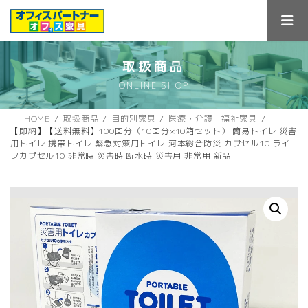
コ
ナ
ン
ビ
テ
ゲ
ン
ー
ツ
シ
取扱商品
へ
ョ
ONLINE SHOP
ス
ン
キ
に
ッ
移
HOME
取扱商品
目的別家具
医療・介護・福祉家具
プ
動
【即納】【送料無料】100回分（10回分×10箱セット） 簡易トイレ 災害
用トイレ 携帯トイレ 緊急対策用トイレ 河本総合防災 カプセル10 ライ
フカプセル10 非常時 災害時 断水時 災害用 非常用 新品