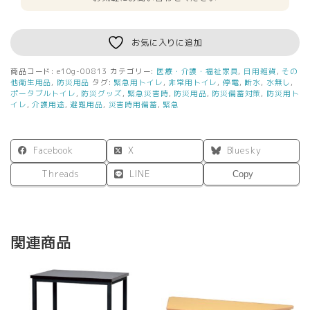
分
（10
回
お気に入りに追加
分
×10
商品コード:
e10g-00813
カテゴリー:
医療・介護・福祉家具
,
日用雑貨
,
その
箱
他衛生用品
,
防災用品
タグ:
緊急用トイレ
,
非常用トイレ
,
停電
,
断水
,
水無し
,
セ
ポータブルトイレ
,
防災グッズ
,
緊急災害時
,
防災用品
,
防災備蓄対策
,
防災用ト
イレ
,
介護用途
,
避難用品
,
災害時用備蓄
,
緊急
ッ
ト）
簡
易
Facebook
X
Bluesky
ト
Threads
LINE
イ
Copy
レ
災
害
用
関連商品
ト
イ
レ
携
帯