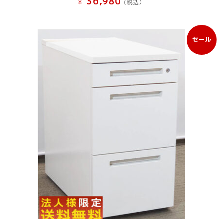
36,980
¥
(税込）
セール
販
売
中
の
商
品