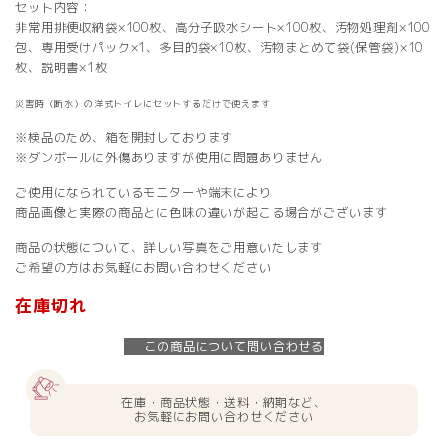
セット内容：
非常用排便収納袋×100枚、高分子吸水シート×100枚、汚物処理剤×100
包、専用受けパック×1、多目的袋×10枚、汚物まとめて袋(保管袋)×10
枚、説明書×1枚
災害時（断水）の洋式トイレにセットするだけで使えます
※検品のため、箱を開封しております
※ダンボールに外傷ありますが使用に問題ありません
ご使用になられているモニターや端末により
商品画像と実際の商品とに色味の違いが起こる場合がございます
商品の状態について、詳しい写真をご用意いたします
ご希望の方はお気軽にお問い合わせください
在庫切れ
この商品について問い合わせる
在庫・商品状態・送料・納期など、
お気軽にお問い合わせください