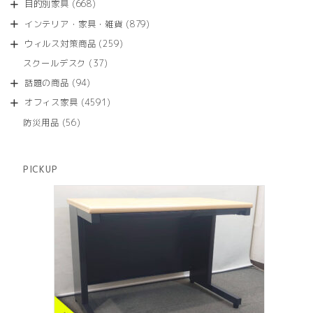
商
668
目的別家具
668
の
品
個
商
879
インテリア・家具・雑貨
879
の
品
個
商
259
ウィルス対策商品
259
の
品
個
商
37
スクールデスク
37
の
品
個
商
94
話題の商品
94
の
品
個
商
4591
オフィス家具
4591
の
品
個
商
56
防災用品
56
の
品
個
商
の
品
商
PICKUP
品