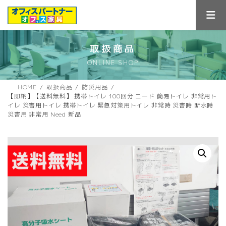
コ
ナ
ン
ビ
テ
ゲ
ン
ー
ツ
シ
取扱商品
へ
ョ
ONLINE SHOP
ス
ン
キ
に
ッ
移
HOME
取扱商品
防災用品
プ
動
【即納】【送料無料】 携帯トイレ 100回分 ニード 簡易トイレ 非常用ト
イレ 災害用トイレ 携帯トイレ 緊急対策用トイレ 非常時 災害時 断水時
災害用 非常用 Need 新品