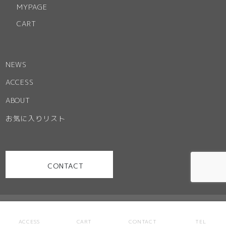
MYPAGE
CART
NEWS
ACCESS
ABOUT
お気に入りリスト
CONTACT
お問い合わせ
特定商取引法に基づく表記
ご利用規約
ACCESS
CART
CONTACT
TEL
プライバシーポリシー
サイトマップ