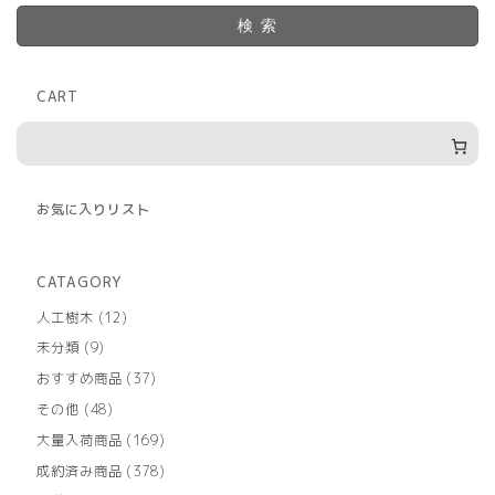
検索
CART
お気に入りリスト
CATAGORY
12
人工樹木
12
個
9
未分類
9
の
個
商
37
おすすめ商品
37
の
品
個
商
48
その他
48
の
品
個
商
169
大量入荷商品
169
の
品
個
商
378
成約済み商品
378
の
品
個