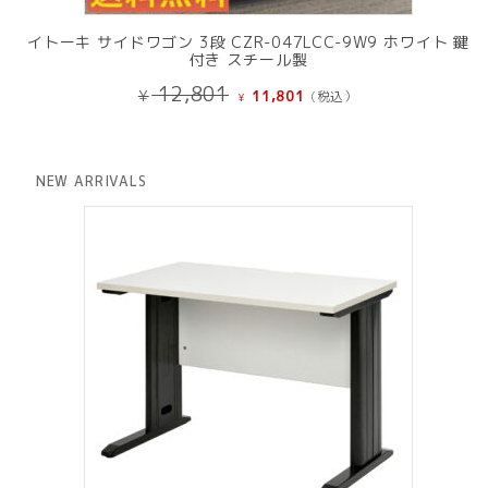
イトーキ サイドワゴン 3段 CZR-047LCC-9W9 ホワイト 鍵
付き スチール製
元
現
12,801
¥
11,801
(税込）
¥
の
在
価
の
格
価
は
格
NEW ARRIVALS
¥ 12,801
は
で
¥ 11,801
し
で
た。
す。