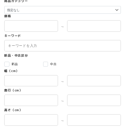
商品カテゴリー
価格
～
キーワード
新品・中古区分
新品
中古
幅（cm）
～
奥行（cm）
～
高さ（cm）
～