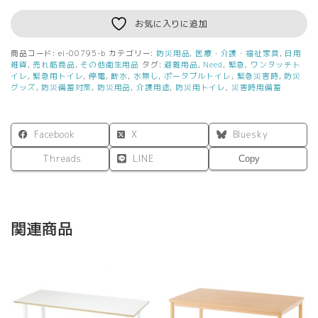
お気に入りに追加
商品コード:
ei-00795-b
カテゴリー:
防災用品
,
医療・介護・福祉家具
,
日用
雑貨
,
売れ筋商品
,
その他衛生用品
タグ:
避難用品
,
Need
,
緊急
,
ワンタッチト
イレ
,
緊急用トイレ
,
停電
,
断水
,
水無し
,
ポータブルトイレ
,
緊急災害時
,
防災
グッズ
,
防災備蓄対策
,
防災用品
,
介護用途
,
防災用トイレ
,
災害時用備蓄
Facebook
X
Bluesky
Threads
LINE
Copy
関連商品