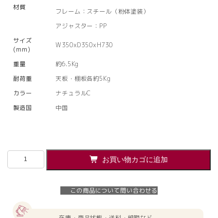
材質
フレーム：スチール（粉体塗装）
アジャスター：PP
サイズ
W350xD350xH730
(mm)
重量
約6.5Kg
耐荷重
天板・棚板各約5Kg
カラー
ナチュラルC
製造国
中国
【法
お買い物カゴに追加
人
様
限
この商品について問い合わせる
定】
送
料
在庫・商品状態・送料・納期など、