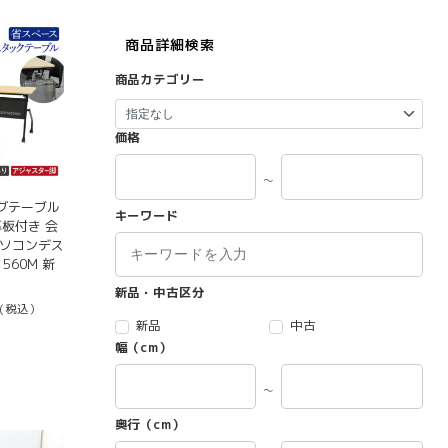
商品詳細検索
商品カテゴリー
価格
～
グテーブル
キーワード
 幕板付き 会
パソコンデス
1560M 新
新品・中古区分
(税込）
新品
中古
幅（cm）
～
奥行（cm）