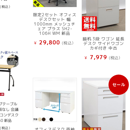
(税込）
限定2セット オフィス
デスクセット 幅
1000mm メッシュチ
ェア プラス SH2-
106H WM 新品
脇机 3段 ワゴン 延長
29,800
¥
(税込）
デスク サイドワゴン
カギ付き 中古
7,979
¥
(税込）
セール
販
売
中
グテーブル
の
幕板なし 会議
商
ソコンデスク
品
50 新品
(税込）
オフィスデスク 両袖