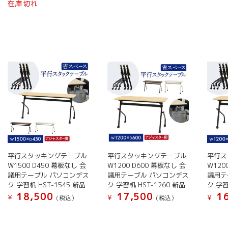
選
選
在庫切れ
り
り
こ
こ
ま
の
択
択
ま
ま
の
の
す。
商
で
で
す。
す。
商
商
オ
品
き
き
オ
オ
品
品
プ
に
ま
ま
プ
プ
に
に
シ
は
す
す
シ
シ
は
は
ョ
複
ョ
ョ
複
複
ン
数
ン
ン
数
数
は
の
は
は
の
の
商
バ
商
商
バ
バ
品
リ
品
品
リ
リ
ペ
エ
ペ
ペ
エ
エ
ー
ー
ー
ー
ー
ー
ジ
シ
平行スタッキングテーブル
平行スタッキングテーブル
平行ス
ジ
ジ
シ
シ
か
ョ
W1500 D450 幕板なし 会
W1200 D600 幕板なし 会
W120
か
か
ョ
ョ
ら
ン
議用テーブル パソコンデス
議用テーブル パソコンデス
議用テ
ら
ら
ン
ン
ク 学習机 HST-1545 新品
ク 学習机 HST-1260 新品
ク 学習
選
が
選
選
18,500
17,500
16
が
が
択
あ
¥
¥
¥
(税込）
(税込）
択
択
あ
あ
で
り
こ
こ
こ
で
で
り
り
き
ま
の
の
の