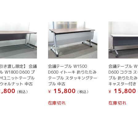
き
き
ま
ま
品
に
ま
ま
す。
す。
に
は
す
す
オ
オ
は
複
プ
プ
複
数
シ
シ
数
の
ョ
ョ
の
バ
ン
ン
バ
リ
は
は
リ
エ
商
商
エ
ー
品
品
引き渡し限定】 会議
会議テーブル W1500
会議テーブル W1
ー
シ
 W1800 D600 プ
D600 イトーキ 折りたたみ
D600 コクヨ 
ペ
ペ
シ
ョ
TMユニットテーブル
テーブル スタッキングテー
ブル 折りたた
ー
ー
ョ
ン
ウォルナット 中古
ブル 中古
キャスター付き
ジ
ジ
ン
,800
15,800
15,800
が
¥
¥
(税込）
(税込）
か
か
が
あ
こ
こ
ら
ら
在庫切れ
在庫切れ
あ
り
の
の
選
選
り
ま
商
商
択
択
ま
す。
品
品
で
で
す。
オ
に
に
き
き
オ
プ
は
は
ま
ま