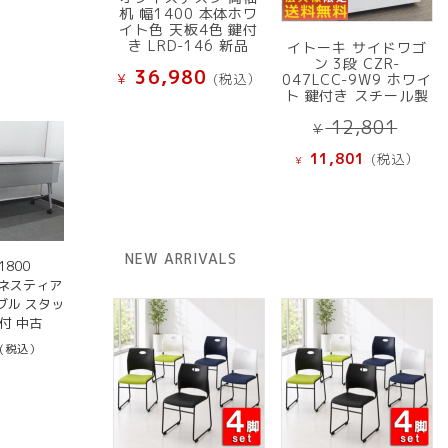
机 幅1400 本体ホワ
イト色 天板4色 鍵付
き LRD-146 新品
イトーキ サイドワゴ
ン 3段 CZR-
36,980
¥
(税込）
047LCC-9W9 ホワイ
ト 鍵付き スチール製
元
12,801
¥
の
現
11,801
(税込）
¥
価
在
格
の
は
価
¥ 12
格
NEW ARRIVALS
で
は
800
し
 ネスティア
¥ 11,801
ブル スタッ
た。
で
付 中古
す。
(税込）