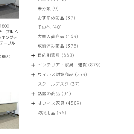
個
9
未分類
9
の
個
商
37
おすすめ商品
37
の
品
個
800
商
48
その他
48
の
テーブル ウ
品
個
商
169
大量入荷商品
169
タッキングテ
の
品
個
クテーブル
商
378
成約済み商品
378
の
品
個
商
668
目的別家具
668
(税込）
の
品
個
商
879
インテリア・家具・雑貨
879
の
品
個
商
259
ウィルス対策商品
259
の
品
個
商
37
スクールデスク
37
の
品
個
商
94
話題の商品
94
の
品
個
商
4589
オフィス家具
4589
の
品
個
商
56
防災用品
56
の
品
個
商
の
品
商