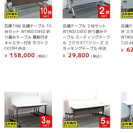
数
数
数
ン
ペ
ペ
の
の
の
は
ー
ー
バ
バ
バ
商
ジ
ジ
リ
リ
リ
品
在庫19台 会議テーブル 10
会議テーブル ２台セット
会議テ
か
か
エ
エ
エ
台セット W1800 D450 折
W1800 D450 折り畳みテ
ペ
き ス
ら
ら
ー
ー
ー
り畳みテーブル 幕板付き
ーブル ミーティングテーブ
W180
ー
選
選
キャスター付き ホウトク
ル コクヨ KTTシリーズ ス
720 
シ
シ
シ
ジ
択
択
FX33M 中古
タッキングテーブル 中古
62
ョ
ョ
ョ
¥
か
で
で
158,000
29,800
¥
¥
(税込）
(税込）
ン
ン
ン
ら
き
き
こ
こ
が
が
が
選
ま
ま
の
の
あ
あ
あ
択
す
す
商
商
り
り
り
で
品
品
ま
ま
ま
き
に
に
す。
す。
す。
ま
は
は
オ
オ
オ
す
複
複
プ
プ
プ
数
数
シ
シ
シ
の
の
ョ
ョ
ョ
バ
バ
ン
ン
ン
リ
リ
は
は
は