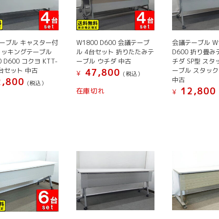
の
ン
ン
リ
バ
は
は
エ
リ
商
商
ー
エ
品
品
シ
ーブル キャスター付
W1800 D600 会議テーブ
会議テーブル W1
ー
タッキングテーブル
ペ
ル 4台セット 折りたたみテ
ペ
D600 折り畳み
ョ
0 D600 コクヨ KTT-
ーブル ウチダ 中古
チダ SP型 ス
シ
ー
ー
ン
4台セット 中古
ーブル スタッ
47,800
ョ
¥
ジ
(税込）
ジ
が
中古
,800
(税込）
ン
か
か
こ
あ
12,800
在庫切れ
¥
が
ら
ら
の
り
こ
あ
選
選
商
ま
の
り
択
択
品
す。
商
ま
で
で
に
オ
品
す。
き
き
は
プ
に
オ
ま
ま
複
シ
は
プ
す
す
数
ョ
複
シ
の
ン
数
ョ
バ
は
の
ン
リ
商
バ
は
エ
品
リ