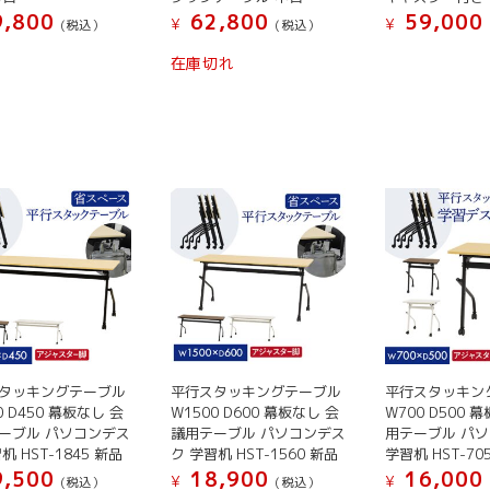
ー
ン
ン
ン
か
62,800
59,000
,800
¥
¥
(税込）
(税込）
ジ
が
が
が
ら
こ
こ
か
在庫切れ
あ
あ
あ
選
の
の
ら
り
り
り
択
商
商
選
ま
ま
ま
で
品
品
択
す。
す。
す。
き
に
に
で
オ
オ
オ
ま
は
は
き
プ
プ
プ
す
複
複
ま
シ
シ
シ
数
数
す
ョ
ョ
ョ
の
の
ン
ン
ン
バ
バ
は
は
は
リ
リ
商
商
商
エ
エ
品
品
品
ー
ー
ペ
ペ
ペ
シ
シ
ー
ー
タッキングテーブル
平行スタッキングテーブル
平行スタッキン
ー
ョ
ョ
0 D450 幕板なし 会
W1500 D600 幕板なし 会
W700 D500 
ジ
ジ
ジ
ン
ン
ーブル パソコンデス
議用テーブル パソコンデス
用テーブル パ
か
か
か
机 HST-1845 新品
ク 学習机 HST-1560 新品
学習机 HST-70
が
が
ら
ら
ら
,500
18,900
16,000
あ
あ
¥
¥
(税込）
(税込）