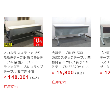
き
き
ま
ま
ま
す。
商
商
商
ま
ま
す。
す。
す
オ
品
品
品
す
す
オ
オ
プ
に
に
に
プ
プ
シ
は
は
は
シ
シ
ョ
複
複
複
ョ
ョ
ン
数
数
数
ン
ン
は
の
の
の
は
は
商
バ
バ
バ
商
商
品
リ
リ
リ
品
品
オカムラ ネスティア 折り
会議テーブル W1500
【店頭
ペ
エ
エ
エ
たたみテーブル 折り畳みテ
D600 スタックテーブル 幕
テーブル
ペ
ペ
ー
ー
ー
ー
ーブル 会議テーブル ミー
板付き ホウトク 折りたた
ラス 
ー
ー
ジ
シ
シ
シ
ティングテーブル フラップ
みテーブル FSA20M 中古
ダーク
ジ
ジ
か
ョ
ョ
ョ
テーブル 棚付き 中古
15,800
12
¥
¥
(税込）
か
か
ら
148,001
ン
ン
ン
¥
(税込）
こ
ら
ら
選
在庫切れ
が
が
が
こ
の
在庫切れ
選
選
択
あ
あ
あ
の
商
択
択
で
り
り
り
商
品
で
で
き
ま
ま
ま
品
に
き
き
ま
す。
す。
す。
に
は
ま
ま