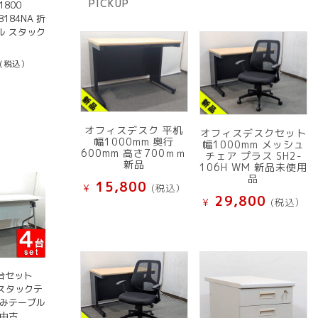
PICKUP
800
品
8184NA 折
ル スタック
(税込）
オフィスデスク 平机
オフィスデスクセット
幅1000mm 奥行
幅1000mm メッシュ
600mm 高さ700ｍｍ
チェア プラス SH2-
新品
106H WM 新品未使用
品
15,800
¥
(税込）
29,800
¥
(税込）
台セット
O スタックテ
たみテーブル
 中古