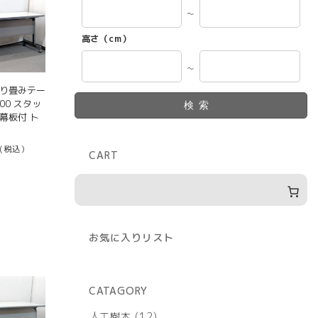
～
高さ（cm）
～
折り畳みテー
600 スタッ
検索
幕板付 ト
(税込）
CART
お気に入りリスト
CATAGORY
12
人工樹木
12