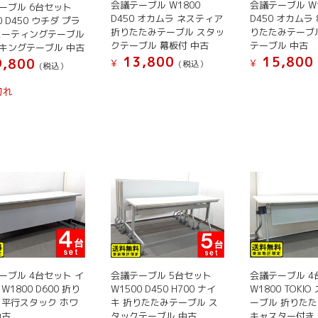
商
ー
会議テーブル W1800
ペ
会議テーブル W1
ーブル 6台セット
エ
品
D450 オカムラ ネスティア
D450 オカムラ 
シ
0 D450 ウチダ プラ
ー
ー
折りたたみテーブル スタッ
りたたみテーブ
ペ
ミーティングテーブル
ョ
ジ
クテーブル 幕板付 中古
テーブル 中古
シ
キングテーブル 中古
ー
ン
か
13,800
15,800
,800
ョ
¥
¥
(税込）
ジ
(税込）
が
ら
ン
こ
こ
か
こ
あ
選
切れ
が
の
の
ら
の
り
択
あ
商
商
選
商
ま
で
り
品
品
択
品
す。
き
ま
に
に
で
に
オ
ま
す。
は
は
き
は
プ
す
オ
複
複
ま
複
シ
プ
数
数
す
数
ョ
シ
の
の
の
ン
ョ
バ
バ
バ
は
ン
リ
リ
リ
商
は
エ
エ
エ
品
商
会議テーブル 5台セット
会議テーブル 4
ーブル 4台セット イ
ー
ー
ー
ペ
W1500 D450 H700 ナイ
W1800 TOKI
W1800 D600 折り
品
シ
シ
シ
ー
キ 折りたたみテーブル ス
ーブル 折りた
 平行スタック ホワ
ペ
ョ
ョ
ョ
ジ
タックテーブル 中古
キャスター付き
中古