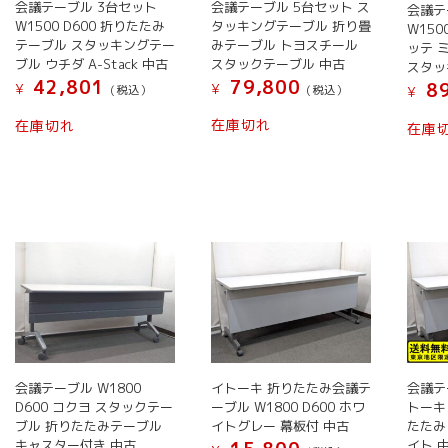
会議テーブル 5台セット ス
会議テーブル 3台セット
会議テ
エ
エ
商
商
商
タッキングテーブル 折り畳
W1500 D600 折りたたみ
W150
ー
ー
品
品
品
みテーブル トヨスチール
テーブル スタッキングテー
ッテ 
スタックテーブル 中古
ブル ウチダ A-Stack 中古
シ
シ
ペ
ペ
ペ
スタッ
79,800
42,801
89
ョ
ョ
¥
ー
ー
ー
¥
(税込）
(税込）
¥
ン
ン
ジ
ジ
ジ
こ
こ
在庫切れ
在庫切れ
在庫
が
が
か
か
か
の
の
あ
あ
ら
ら
ら
商
商
り
り
選
選
選
品
品
ま
ま
択
択
択
に
に
す。
す。
で
で
で
は
は
オ
オ
き
き
き
複
複
プ
プ
ま
ま
ま
数
数
シ
シ
す
す
す
の
の
ョ
ョ
バ
バ
ン
ン
リ
リ
は
は
エ
エ
商
商
会議テーブル W1800
イトーキ 折りたたみ会議テ
会議テ
ー
ー
D600 コクヨ スタックテー
ーブル W1800 D600 ホワ
トーキ 
品
品
シ
シ
ブル 折りたたみテーブル
イトグレー 幕板付 中古
たたみ
ペ
ペ
ョ
ョ
キャスター付き 中古
イト 