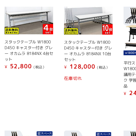
い
順
スタックテーブル W1800
スタックテーブル W1800
D450 キャスター付き グレ
D450 キャスター付き グレ
ー オカムラ 8184NX 4台セ
ー オカムラ 8184NX 10台
ット
セット
平行ス
52,800
128,000
¥
¥
(税込）
(税込）
W180
議用テ
こ
こ
在庫切れ
ク 学習
の
の
品
商
商
24
¥
品
品
こ
に
に
の
は
は
商
複
複
品
数
数
に
の
の