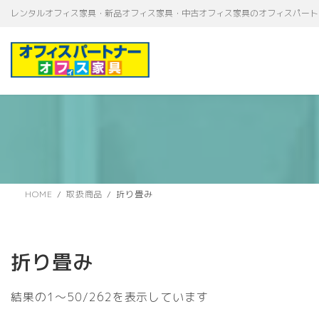
コ
ナ
レンタルオフィス家具・新品オフィス家具・中古オフィス家具のオフィスパート
ン
ビ
テ
ゲ
ン
ー
ツ
シ
へ
ョ
ス
ン
キ
に
ッ
移
プ
動
HOME
取扱商品
折り畳み
折り畳み
新
結果の1～50/262を表示しています
し