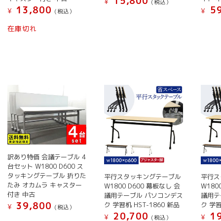
15,800
¥
(税込）
ー
ー
ン
ン
13,800
59
¥
¥
(税込）
こ
ジ
ジ
が
が
こ
こ
の
か
か
在庫切れ
あ
あ
の
の
商
ら
ら
り
り
商
商
品
選
選
ま
ま
品
品
に
択
択
す。
す。
に
に
は
で
で
オ
オ
は
は
複
き
き
プ
プ
複
複
数
ま
ま
シ
シ
数
数
の
す
す
ョ
ョ
の
の
バ
ン
ン
バ
バ
リ
は
は
リ
リ
エ
商
商
エ
エ
ー
品
品
訳あり特価 会議テーブル 4
ー
ー
シ
ペ
ペ
台セット W1800 D600 ス
シ
シ
ョ
タッキングテーブル 折りた
ー
平行スタッキングテーブル
平行ス
ー
ョ
ョ
たみ オカムラ キャスター
ン
W1800 D600 幕板なし 会
W180
ジ
ジ
ン
付き 中古
ン
議用テーブル パソコンデス
議用テ
が
か
か
39,800
ク 学習机 HST-1860 新品
ク 学習
が
が
¥
(税込）
あ
ら
ら
20,700
19
あ
¥
¥
あ
(税込）
り
こ