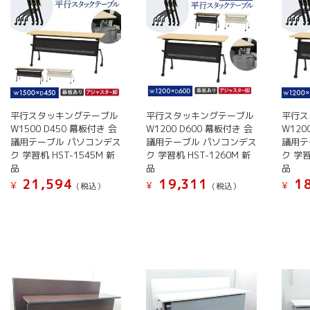
は
バ
バ
複
リ
リ
数
エ
エ
の
ー
ー
バ
シ
シ
リ
ョ
ョ
エ
ン
ン
ー
が
平行スタッキングテーブル
平行スタッキングテーブル
平行ス
が
シ
W1500 D450 幕板付き 会
W1200 D600 幕板付き 会
W120
あ
あ
議用テーブル パソコンデス
議用テーブル パソコンデス
議用テ
ョ
り
り
ク 学習机 HST-1545M 新
ク 学習机 HST-1260M 新
ク 学習
ン
ま
ま
品
品
品
が
す。
す。
21,594
19,311
18
¥
¥
¥
(税込）
(税込）
あ
オ
オ
こ
こ
こ
り
プ
プ
の
の
の
ま
シ
シ
商
商
商
す。
ョ
ョ
品
品
品
オ
ン
ン
に
に
に
プ
は
は
は
は
は
シ
商
商
複
複
複
ョ
品
品