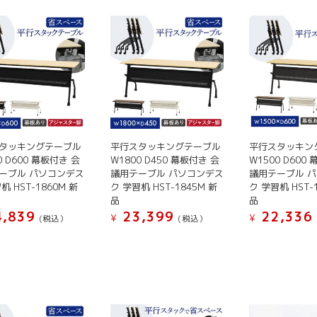
タッキングテーブル
平行スタッキングテーブル
平行スタッキン
0 D600 幕板付き 会
W1800 D450 幕板付き 会
W1500 D600
ーブル パソコンデス
議用テーブル パソコンデス
議用テーブル 
机 HST-1860M 新
ク 学習机 HST-1845M 新
ク 学習机 HST-
品
品
,839
23,399
22,336
¥
¥
(税込）
(税込）
こ
こ
の
の
商
商
品
品
に
に