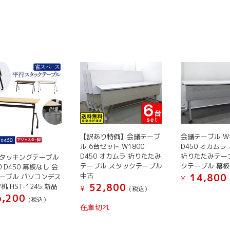
選
選
選
り
り
こ
こ
択
択
択
ま
ま
の
の
で
で
で
す。
す。
商
商
き
き
き
オ
オ
品
品
ま
ま
ま
プ
プ
に
に
す
す
す
シ
シ
は
は
ョ
ョ
複
複
ン
ン
数
数
は
は
の
の
商
商
バ
バ
品
品
リ
リ
【訳あり特価】会議テーブ
会議テーブル W1
ペ
ペ
エ
エ
ル 6台セット W1800
D450 オカムラ
ー
ー
ー
ー
D450 オカムラ 折りたたみ
折りたたみテー
タッキングテーブル
ジ
ジ
シ
シ
テーブル スタックテーブル
クテーブル 幕板
0 D450 幕板なし 会
か
か
ョ
ョ
中古
14,800
ーブル パソコンデス
¥
ら
ら
52,800
ン
ン
机 HST-1245 新品
¥
(税込）
こ
選
選
,200
が
が
(税込）
こ
の
在庫切れ
択
択
あ
あ
の
商
で
で
り
り
商
品