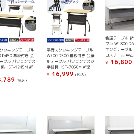
は
は
複
複
数
数
の
の
バ
バ
リ
リ
会議テーブル 
エ
エ
ブル W1800 D
ー
ー
キングテーブル 
タッキングテーブル
平行スタッキングテーブル
ヨスチール 中古
シ
シ
0 D450 幕板付き 会
W700 D500 幕板付き 会議
16,800
ーブル パソコンデス
用テーブル パソコンデスク
ョ
ョ
¥
机 HST-1245M 新
学習机 HST-7050M 新品
ン
ン
こ
16,999
¥
(税込）
が
が
の
,789
(税込）
こ
あ
あ
商
の
り
り
品
商
ま
ま
に
品
す。
す。
は
に
オ
オ
複
は
プ
プ
数
複
シ
シ
の
数
ョ
ョ
バ