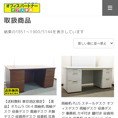
コ
ナ
HOME
取扱商品
ン
ビ
テ
ゲ
ン
ー
取扱商品
ツ
シ
へ
ョ
新
結果の1851～1900/5144を表示しています
ス
ン
し
キ
に
い
ッ
移
順
プ
動
【送料無料 東京地区限定】 【美
両袖机 PLUS スチールデスク オフ
品】オカムラ DX-4 両袖机 両袖デ
ィスデスク 両袖デスク 役員デス
スク 役員デスク 高級デスク 木製
ク 事務机 カギ付き 鍵付き 役員用
デスク 役員用デスク 役員机 社長