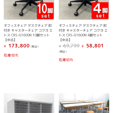
オフィスチェア デスクチェア 肘
オフィスチェア デスクチェア 肘
付き キャスターチェア コクヨ エ
付き キャスターチェア コクヨ エ
トス CRS-G1600N 10脚セット
トス CRS-G1600N 4脚セット
【中古】
【中古】
元
現
173,800
69,799
58,801
¥
¥
¥
(税込）
の
在
(税込）
価
の
在庫切れ
格
価
在庫切れ
は
格
¥ 69,799
は
で
¥ 58,
し
で
た。
す。