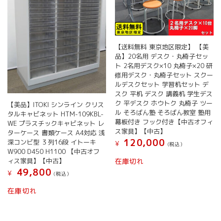
【送料無料 東京地区限定】 【美
品】20名用 デスク・丸椅子セッ
ト 2名用デスク×10 丸椅子×20 研
修用デスク・丸椅子セット スクー
ルデスクセット 学習机セット デ
スク 平机 デスク 講義机 学生デス
ク 平デスク ホウトク 丸椅子 ツー
【美品】ITOKI シンライン クリス
ル そろばん塾 そろばん教室 塾用
タルキャビネット HTM-109KBL-
幕板付き フック付き【中古オフィ
WE プラスチックキャビネット レ
ス家具】【中古】
ターケース 書類ケース A4対応 浅
120,000
深コンビ型 ３列16段 イトーキ
¥
(税込）
W900 D450 H1100 【中古オフ
ィス家具】【中古】
在庫切れ
49,800
¥
(税込）
在庫切れ