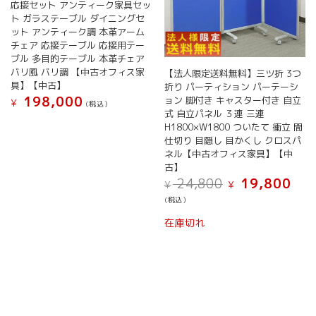
応接セット アンティーク家具セッ
ト ガラステーブル ダイニングセ
ット アンティーク調 本革アーム
チェア 応接テーブル 応接用テー
ブル 多目的テーブル 本革チェア
バリ風 バリ調 【中古オフィス家
【法人限定送料無料】三ツ折 3つ
具】【中古】
折り パーティション パーテーシ
198,000
ョン 脚付き キャスター付き 自立
¥
(税込）
式 自立パネル ３連 三連
H1800×W1800 ついたて 衝立 間
仕切り 目隠し 目かくし クロスパ
ネル【中古オフィス家具】【中
古】
元
現
24,800
19,800
¥
¥
の
在
(税込）
価
の
格
価
在庫切れ
は
格
¥ 24,800
は
で
¥ 19,
し
で
た。
す。