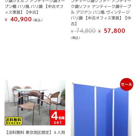
ク調シェルフ アンティーク調オー
ンティーク調ソファ－ アンティー
プン棚 バリ風 バリ調 【中古オフ
ク調ソファ アンティーク調テーブ
ィス家具】【中古】
ル アジアン バリ風 ヴィンテージ
バリ調 【中古オフィス家具】【中
40,900
¥
(税込）
古】
元
現
74,800
57,800
¥
¥
の
在
(税込）
価
の
格
価
は
格
¥ 74,800
は
で
¥ 57,
し
で
た。
す。
セール
【送料無料 東京地区限定】４人用