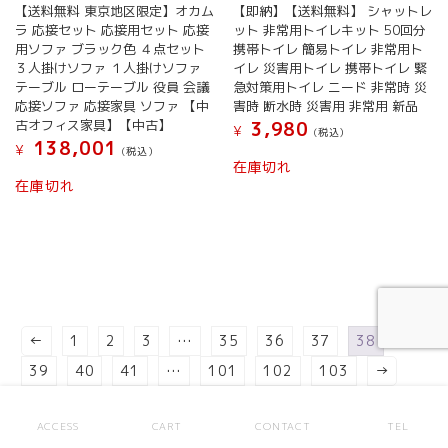
【送料無料 東京地区限定】オカム
【即納】【送料無料】 シャットレ
ン
ラ 応接セット 応接用セット 応接
ット 非常用トイレキット 50回分
が
用ソファ ブラック色 ４点セット
携帯トイレ 簡易トイレ 非常用ト
あ
３人掛けソファ １人掛けソファ
イレ 災害用トイレ 携帯トイレ 緊
り
テーブル ローテーブル 役員 会議
急対策用トイレ ニード 非常時 災
ま
応接ソファ 応接家具 ソファ 【中
害時 断水時 災害用 非常用 新品
す。
古オフィス家具】【中古】
3,980
¥
オ
(税込）
138,001
¥
プ
(税込）
在庫切れ
シ
在庫切れ
ョ
ン
は
商
品
ペ
ー
ジ
←
1
2
3
…
35
36
37
38
か
39
40
41
…
101
102
103
→
ら
選
択
ACCESS
CART
CONTACT
TEL
で