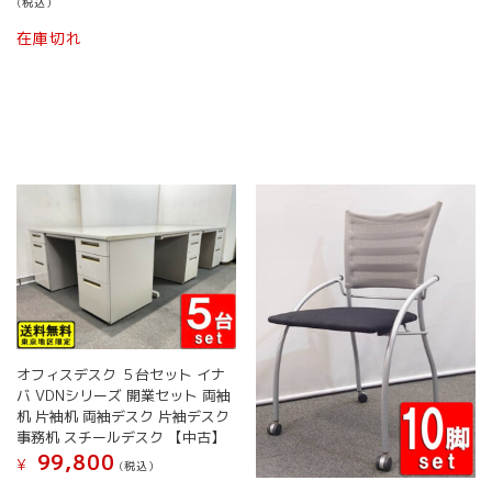
で
¥ 59,
(税込）
価
の
し
で
格
価
在庫切れ
た。
す。
は
格
¥ 33,100
は
で
¥ 27,800
し
で
た。
す。
オフィスデスク ５台セット イナ
バ VDNシリーズ 開業セット 両袖
机 片袖机 両袖デスク 片袖デスク
事務机 スチールデスク 【中古】
99,800
¥
(税込）