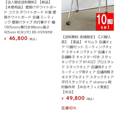
【法人限定送料無料】【新品】
【未使用品】 壁掛けホワイトボー
ド コクヨ ホワイトボード 片面 壁
掛ホワイトボード 会議 ミーティ
ング 壁掛けタイプ 月行事タテ 幅
1805mm×奥行き88mm×高さ
905mm KOKUYO BB-H936MW
【送料無料 地域限定】【20脚入
46,800
¥
(税込）
荷】 【美品】 オカムラ 会議チェ
ア 10脚セット ミーティングチェ
ア スタッキングチェア 会議イス
会議椅子 キャスター付き スタッ
キングタイプ 8140ZZ プロスタッ
ク スタックチェア 会議用チェア
ミーティング用チェア 会議用椅子
ネスタブルチェア スタックチェア
平行スタックチェア okamura 岡
村製作所 【中古オフィス家具】
【中古】
49,800
¥
(税込）
在庫切れ