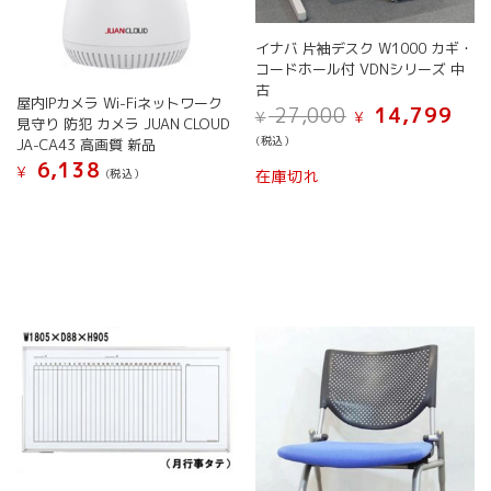
イナバ 片袖デスク W1000 カギ・
コードホール付 VDNシリーズ 中
古
屋内IPカメラ Wi-Fiネットワーク
元
現
27,000
14,799
¥
¥
見守り 防犯 カメラ JUAN CLOUD
の
在
(税込）
JA-CA43 高画質 新品
価
の
6,138
格
価
¥
在庫切れ
(税込）
は
格
¥ 27,000
は
で
¥ 14,
し
で
た。
す。