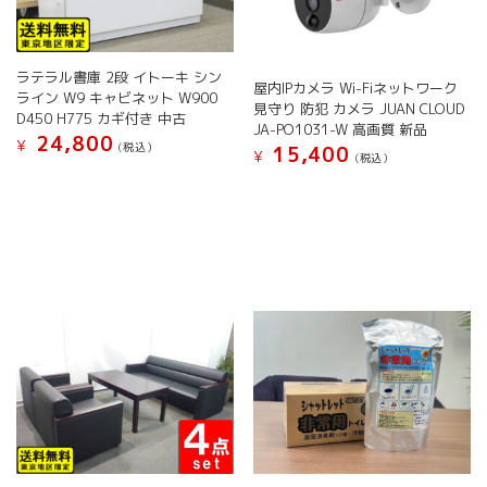
ラテラル書庫 2段 イトーキ シン
屋内IPカメラ Wi-Fiネットワーク
ライン W9 キャビネット W900
見守り 防犯 カメラ JUAN CLOUD
D450 H775 カギ付き 中古
JA-PO1031-W 高画質 新品
24,800
¥
(税込）
15,400
¥
(税込）
こ
の
商
品
に
は
複
数
の
バ
リ
エ
ー
シ
ョ