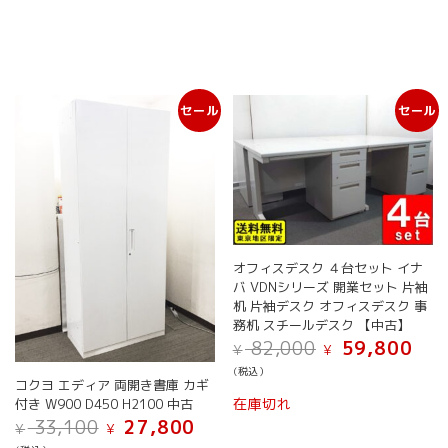
セール
セール
オフィスデスク ４台セット イナ
バ VDNシリーズ 開業セット 片袖
机 片袖デスク オフィスデスク 事
務机 スチールデスク 【中古】
元
現
82,000
59,800
¥
¥
の
在
(税込）
価
の
コクヨ エディア 両開き書庫 カギ
格
価
在庫切れ
付き W900 D450 H2100 中古
は
格
元
現
33,100
27,800
¥
¥
¥ 82,000
は
の
在