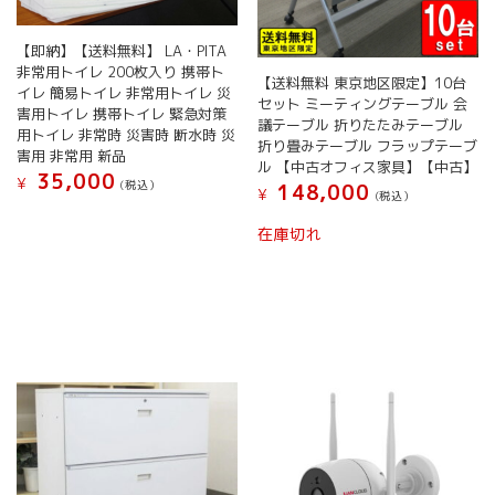
【即納】【送料無料】 LA・PITA
非常用トイレ 200枚入り 携帯ト
【送料無料 東京地区限定】10台
イレ 簡易トイレ 非常用トイレ 災
セット ミーティングテーブル 会
害用トイレ 携帯トイレ 緊急対策
議テーブル 折りたたみテーブル
用トイレ 非常時 災害時 断水時 災
折り畳みテーブル フラップテーブ
害用 非常用 新品
ル 【中古オフィス家具】【中古】
35,000
¥
(税込）
148,000
¥
(税込）
在庫切れ