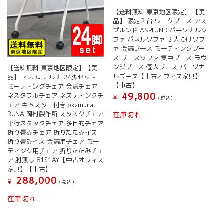
【送料無料 東京地区限定】 【美
品】 限定２台 ワークブース アス
プルンド ASPLUND パーソナルソ
ファ パネルソファ ２人掛けソフ
ァ 会議ブース ミーティングブー
ス ブースソファ 集中ブース ラウ
ンジブース 個人ブース パーソナ
【送料無料 東京地区限定】【美
ルブース【中古オフィス家具】
品】 オカムラ ルナ 24脚セット
【中古】
ミーティングチェア 会議チェア
49,800
ネスタブルチェア ネスティングチ
¥
(税込）
ェア キャスター付き okamura
RUNA 岡村製作所 スタックチェア
在庫切れ
平行スタックチェア 多目的チェア
折り畳みチェア 折りたたみイス
折り畳みイス 会議用チェア ミー
ティング用チェア 折りたたみチェ
ア 肘無し 81S1AY【中古オフィス
家具】【中古】
288,000
¥
(税込）
在庫切れ