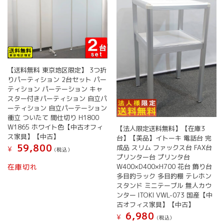
【送料無料 東京地区限定】 3つ折
りパーティション 2台セット パー
ティション パーテーション キャ
スター付きパーティション 自立パ
ーティション 自立パーテーション
衝立 ついたて 間仕切り H1800
W1865 ホワイト色【中古オフィ
【法人限定送料無料】【在庫3
ス家具】【中古】
台】【美品】イトーキ 電話台 完
59,800
成品 スリム ファックス台 FAX台
¥
(税込）
プリンター台 プリンタ台
W400×D400×H700 花台 飾り台
在庫切れ
多目的ラック 多目的棚 テレホン
スタンド ミニテーブル 無人カウ
ンター ITOKI VWL-073 国産【中
古オフィス家具】【中古】
6,980
¥
(税込）