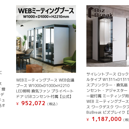
C
サイレントブース ロッ
ルタイプ W1311×D1311
WEBミーティングブース WEB会議
ス
スプリンクラー・換気扇
ブース W1000×D1000×H2210
 増
ンセント・アジャスター
LED照明 換気ファン プライベート
ルデ
ー錠付属 ミーティング
ドア USBコンセント付属【公式】
チュ
WEB ミーティングブース
952,072
¥
(税込）
品オ
ス ワークデスク ワーク
BizBreak ビズブレイク
1,187,000
¥
(