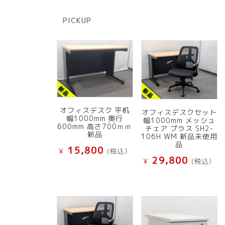
の
品
商
PICKUP
品
オフィスデスク 平机
オフィスデスクセット
幅1000mm 奥行
幅1000mm メッシュ
600mm 高さ700ｍｍ
チェア プラス SH2-
新品
106H WM 新品未使用
品
15,800
¥
(税込）
29,800
¥
(税込）