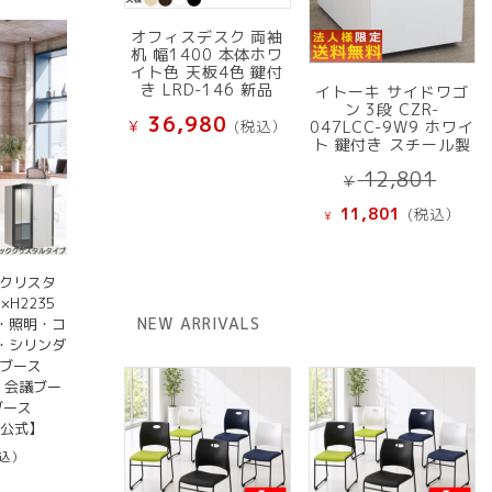
オフィスデスク 両袖
机 幅1400 本体ホワ
イト色 天板4色 鍵付
き LRD-146 新品
イトーキ サイドワゴ
ン 3段 CZR-
36,980
¥
(税込）
047LCC-9W9 ホワイ
ト 鍵付き スチール製
元
12,801
¥
の
現
11,801
(税込）
¥
価
在
格
の
は
価
ククリスタ
¥ 12
×H2235
格
NEW ARRIVALS
・照明・コ
で
は
・シリンダ
し
¥ 11,801
用ブース
た。
で
 会議ブー
す。
ブース
【公式】
税込）