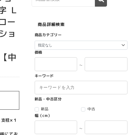
字 Ｌ
 ロー
商品詳細検索
ショ
商品カテゴリー
価格
】【中
～
キーワード
新品・中古区分
新品
中古
幅（cm）
、支柱×１
～
様にてお