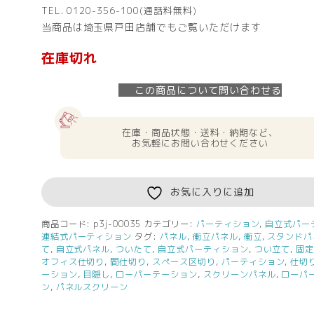
TEL. 0120-356-100(通話料無料)
当商品は埼玉県戸田店舗でもご覧いただけます
在庫切れ
この商品について問い合わせる
在庫・商品状態・送料・納期など、
お気軽にお問い合わせください
お気に入りに追加
商品コード:
p3j-00035
カテゴリー:
パーティション
,
自立式パー
連結式パーティション
タグ:
パネル
,
衝立パネル
,
衝立
,
スタンドパ
て
,
自立式パネル
,
ついたて
,
自立式パーティション
,
つい立て
,
固
オフィス仕切り
,
間仕切り
,
スペース区切り
,
パーティション
,
仕切
ーション
,
目隠し
,
ローパーテーション
,
スクリーンパネル
,
ローパ
ン
,
パネルスクリーン