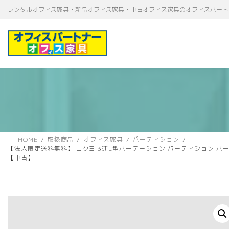
コ
ナ
レンタルオフィス家具・新品オフィス家具・中古オフィス家具のオフィスパート
ン
ビ
テ
ゲ
ン
ー
ツ
シ
へ
ョ
ス
ン
キ
に
ッ
移
プ
動
HOME
取扱商品
オフィス家具
パーティション
【法人限定送料無料】 コクヨ 3連L型パーテーション パーティション パーテー
【中古】