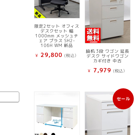
限定2セット オフィス
デスクセット 幅
1000mm メッシュチ
ェア プラス SH2-
106H WM 新品
脇机 3段 ワゴン 延長
29,800
¥
(税込）
デスク サイドワゴン
カギ付き 中古
7,979
¥
(税込）
セール
販
売
中
の
商
品