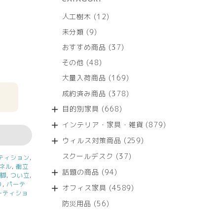
12
人工樹木
12
個
9
未分類
9
の
個
商
37
おすすめ商品
37
の
品
個
商
48
その他
48
の
品
個
商
169
大量入荷商品
169
の
品
個
商
378
成約済み商品
378
の
品
個
商
668
目的別家具
668
の
品
個
商
879
インテリア・家具・雑貨
879
の
品
個
商
259
ウィルス対策商品
259
の
品
個
商
37
スクールデスク
37
ティション
,
の
品
個
ネル
,
衝立
商
94
話題の商品
94
の
定脚
,
つい立
,
品
個
り
,
パーテ
商
4589
オフィス家具
4589
の
ーティショ
品
個
商
56
防災用品
56
の
品
個
商