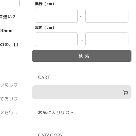
奥行（cm）
ズ違い２
～
高さ（cm）
00mm
～
のの、目
検索
CART
いたしま
ておりま
スを行っ
お気に入りリスト
CATAGORY