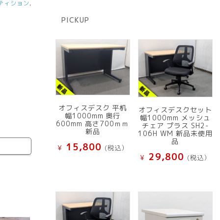
の
ティション
,
品
商
PICKUP
品
オフィスデスク 平机
オフィスデスクセット
幅1000mm 奥行
幅1000mm メッシュ
600mm 高さ700ｍｍ
チェア プラス SH2-
新品
106H WM 新品未使用
品
15,800
¥
(税込）
29,800
¥
(税込）