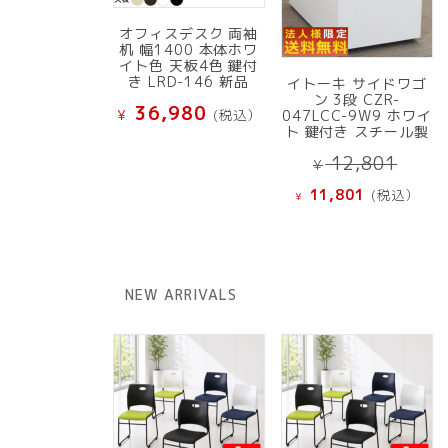
オフィスデスク 両袖
机 幅1400 本体ホワ
イト色 天板4色 鍵付
き LRD-146 新品
イトーキ サイドワゴ
ン 3段 CZR-
36,980
¥
(税込）
047LCC-9W9 ホワイ
ト 鍵付き スチール製
元
12,801
¥
の
現
11,801
(税込）
¥
価
在
格
の
は
価
¥ 12
格
NEW ARRIVALS
で
は
し
¥ 11,801
た。
で
す。