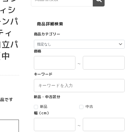
ィシ
ーンパ
商品詳細検索
ティ
商品カテゴリー
自立パ
価格
【中
～
キーワード
新品・中古区分
品です
新品
中古
幅（cm）
～