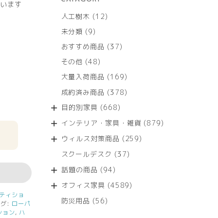
います
12
人工樹木
12
個
9
未分類
9
の
個
商
37
おすすめ商品
37
の
品
個
商
48
その他
48
の
品
個
商
169
大量入荷商品
169
の
品
個
商
378
成約済み商品
378
の
品
個
商
668
目的別家具
668
の
品
個
商
879
インテリア・家具・雑貨
879
の
品
個
商
259
ウィルス対策商品
259
の
品
個
商
37
スクールデスク
37
の
品
個
商
94
話題の商品
94
の
品
個
商
4589
オフィス家具
4589
の
品
個
ティショ
商
56
防災用品
56
の
タグ:
ローパ
品
個
ション
,
ハ
商