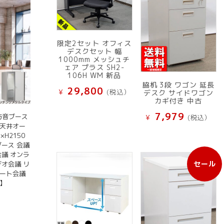
限定2セット オフィス
デスクセット 幅
1000mm メッシュチ
ェア プラス SH2-
106H WM 新品
脇机 3段 ワゴン 延長
29,800
¥
(税込）
デスク サイドワゴン
カギ付き 中古
7,979
 防音ブース
¥
(税込）
 天井オー
×H2150
ブース 会議
会議 オンラ
セール
デオ会議 リ
販
モート会議
売
】
中
）
の
商
品