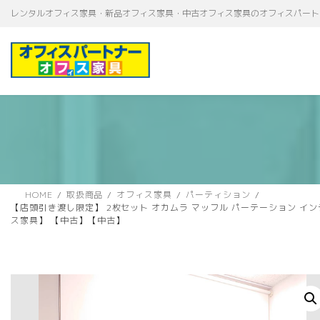
コ
ナ
レンタルオフィス家具・新品オフィス家具・中古オフィス家具のオフィスパート
ン
ビ
テ
ゲ
ン
ー
ツ
シ
へ
ョ
ス
ン
キ
に
ッ
移
プ
動
HOME
取扱商品
オフィス家具
パーティション
【店頭引き渡し限定】 2枚セット オカムラ マッフル パーテーション イ
ス家具】 【中古】【中古】