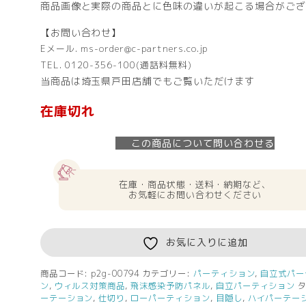
商品画像と実際の商品とに色味の違いが起こる場合がござ
【お問い合わせ】
Eメール. ms-order@c-partners.co.jp
TEL. 0120-356-100(通話料無料)
当商品は埼玉県戸田店舗でもご覧いただけます
在庫切れ
この商品について問い合わせる
在庫・商品状態・送料・納期など、
お気軽にお問い合わせください
お気に入りに追加
商品コード:
p2g-00794
カテゴリー:
パーティション
,
自立式パー
ン
,
ウィルス対策商品
,
飛沫感染予防パネル
,
自立パーティション
ーテーション
,
仕切り
,
ローパーティション
,
目隠し
,
ハイパーテー