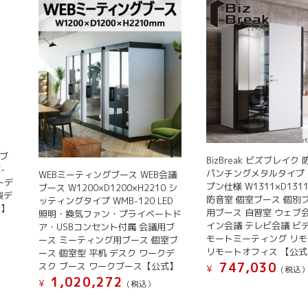
Cブ
BizBreak ビズブレイク
-
パンチングメタルタイプ
WEBミーティングブース WEB会議
ートデ
プン仕様 W1311×D1311
ブース W1200×D1200×H2210 シ
製デ
防音室 個室ブース 個別
ッティングタイプ WMB-120 LED
具】
用ブース 自習室 ウェブ
照明・換気ファン・プライベートド
イン会議 テレビ会議 ビ
ア・USBコンセント付属 会議用ブ
モートミーティング リ
ース ミーティング用ブース 個室ブ
リモートオフィス 【公式
ース 個室型 平机 デスク ワークデ
747,030
スク ブース ワークブース【公式】
¥
(税込
1,020,272
¥
(税込）