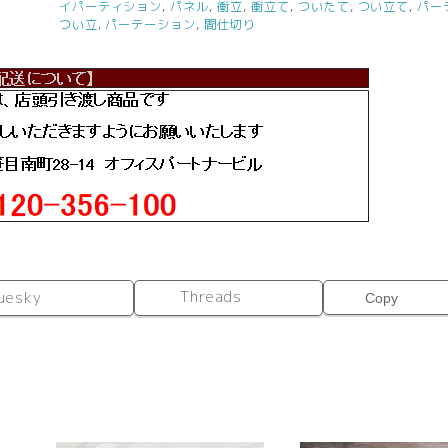
イパーティション
,
パネル
,
衝立
,
衝立て
,
ついたて
,
つい立て
,
パー
つい立
,
パーテーション
,
間仕切り
Threads
uesky
Copy