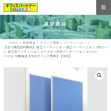
コ
ナ
ン
ビ
テ
ゲ
ン
ー
ツ
シ
取扱商品
へ
ョ
ONLINE SHOP
ス
ン
キ
に
ッ
移
HOME
取扱商品
オフィス家具
パーティション
プ
動
【法人限定送料無料】 自立パーティション 自立パーテーション 2枚セッ
ト 自立式パーティション キャスター付きパーテーション W1200
H1830 分解発送【中古オフィス家具】【中古】