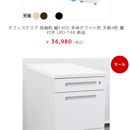
オフィスデスク 両袖机 幅1400 本体ホワイト色 天板4色 鍵
付き LRD-146 新品
36,980
¥
(税込）
セール
販
売
中
の
商
品