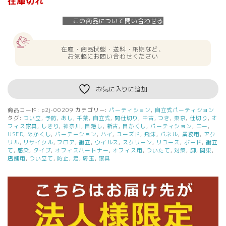
在庫切れ
この商品について問い合わせる
在庫・商品状態・送料・納期など、
お気軽にお問い合わせください
お気に入りに追加
商品コード:
p2j-00209
カテゴリー:
パーティション
,
自立式パーティション
タグ:
つい立
,
予防
,
あし
,
千葉
,
自立式
,
間仕切り
,
中古
,
つき
,
東京
,
仕切り
,
オ
フィス家具
,
しきり
,
神奈川
,
目隠し
,
新古
,
目かくし
,
パーティション
,
ロー
,
USED
,
めかくし
,
パーテーション
,
ハイ
,
ユーズド
,
飛沫
,
パネル
,
業務用
,
アク
リル
,
リサイクル
,
フロア
,
衝立
,
ウイルス
,
スクリーン
,
リユース
,
ボード
,
衝立
て
,
感染
,
タイプ
,
オフィスパートナー
,
オフィス用
,
ついたて
,
対策
,
脚
,
関東
,
店舗用
,
つい立て
,
防止
,
足
,
埼玉
,
家具