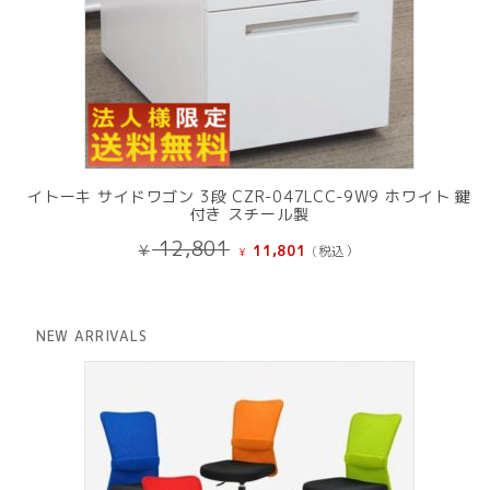
イトーキ サイドワゴン 3段 CZR-047LCC-9W9 ホワイト 鍵
付き スチール製
元
現
12,801
¥
11,801
(税込）
¥
の
在
価
の
格
価
は
格
NEW ARRIVALS
¥ 12,801
は
で
¥ 11,801
し
で
た。
す。