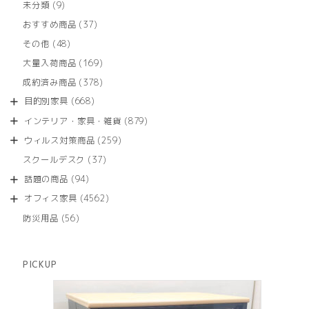
9
未分類
9
の
個
商
37
おすすめ商品
37
の
品
個
商
48
その他
48
の
品
個
商
169
大量入荷商品
169
の
品
個
商
378
成約済み商品
378
の
品
個
商
668
目的別家具
668
の
品
個
商
879
インテリア・家具・雑貨
879
の
品
個
商
259
ウィルス対策商品
259
の
品
個
商
37
スクールデスク
37
の
品
個
商
94
話題の商品
94
の
品
個
商
4562
オフィス家具
4562
の
品
個
商
56
防災用品
56
の
品
個
商
の
品
商
PICKUP
品