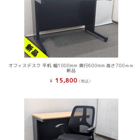
オフィスデスク 平机 幅1000mm 奥行600mm 高さ700ｍｍ
新品
15,800
¥
(税込）