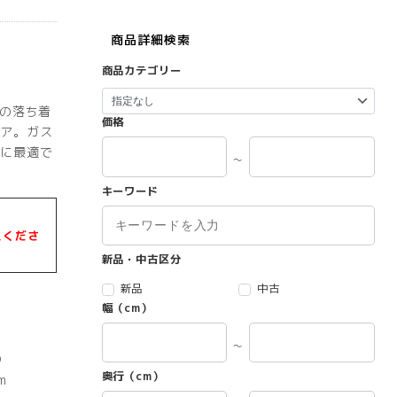
商品詳細検索
商品カテゴリー
クの落ち着
価格
ア。ガス
に最適で
～
キーワード
えくださ
新品・中古区分
新品
中古
幅（cm）
～
）
奥行（cm）
m