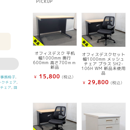
PICKUP
品
オフィスデスク 平机
オフィスデスクセット
幅1000mm 奥行
幅1000mm メッシュ
600mm 高さ700ｍｍ
チェア プラス SH2-
新品
106H WM 新品未使用
品
15,800
¥
(税込）
:
事務椅子
,
29,800
ークチェア
,
¥
(税込）
ンチェア
,
回