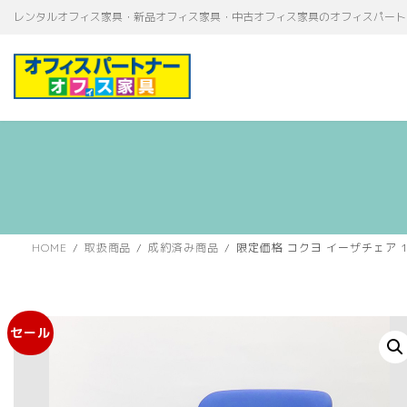
コ
ナ
レンタルオフィス家具・新品オフィス家具・中古オフィス家具のオフィスパート
ン
ビ
テ
ゲ
ン
ー
ツ
シ
へ
ョ
ス
ン
キ
に
ッ
移
プ
動
HOME
取扱商品
成約済み商品
限定価格 コクヨ イーザチェア 1
セール