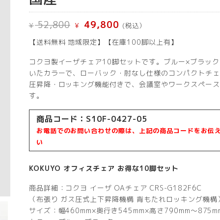
元
現
52,800
49,800
¥
¥
(税込）
の
在
価
の
【送料無料 地域限定】【在庫100脚以上有】
格
価
は
格
¥ 52,800
は
コクヨ製イーザチェア10脚セットです。ブルー×ブラッ
で
¥ 49,800
いたカラーで、ローバック・肘なし仕様のコンパクトチェ
し
で
圧昇降・ロッキング機能付きで、会議室やワークスペース
た。
す。
す。
商品コード：S10F-0427-05
お電話でのお問い合わせの際は、上記の商品コードをお伝
い
KOKUYO オフィスチェア お得な10脚セット
商品詳細：コクヨ イーザ OAチェア CRS-G182F6C
（布張り ガス圧式上下昇降機構 背もたれロッキング機構
サイズ：幅460mm×奥行き545mm×高さ790mm～875m