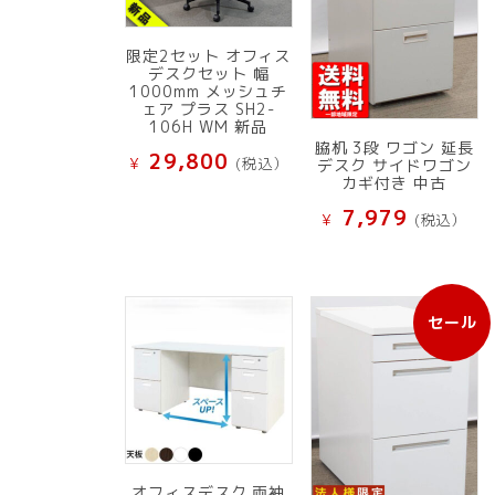
限定2セット オフィス
デスクセット 幅
1000mm メッシュチ
ェア プラス SH2-
106H WM 新品
脇机 3段 ワゴン 延長
29,800
¥
(税込）
デスク サイドワゴン
カギ付き 中古
7,979
¥
(税込）
セール
販
売
中
の
商
品
オフィスデスク 両袖