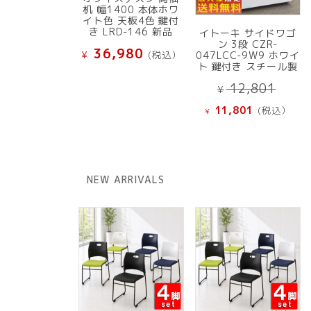
机 幅1400 本体ホワ
イト色 天板4色 鍵付
き LRD-146 新品
イトーキ サイドワゴ
ン 3段 CZR-
36,980
¥
(税込）
047LCC-9W9 ホワイ
ト 鍵付き スチール製
元
12,801
¥
の
現
11,801
(税込）
¥
価
在
格
の
は
価
¥ 12
格
NEW ARRIVALS
で
は
し
¥ 11,801
た。
で
す。