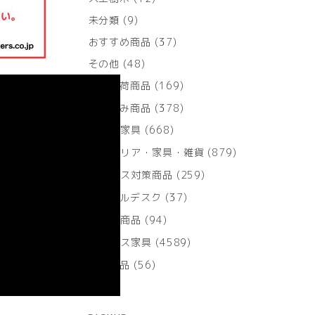
個
9
未分類
9
の
個
商
37
おすすめ商品
37
の
品
個
商
48
その他
48
の
品
個
商
169
大量入荷商品
169
の
品
個
商
378
成約済み商品
378
の
品
個
商
668
目的別家具
668
の
品
個
商
879
インテリア・家具・雑貨
879
の
品
個
商
259
ウィルス対策商品
259
の
品
個
商
37
スクールデスク
37
の
品
個
商
94
話題の商品
94
の
品
個
商
4589
オフィス家具
4589
の
品
個
商
56
防災用品
56
の
品
個
商
の
品
商