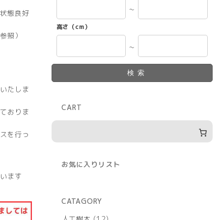
～
状態良好
高さ（cm）
参照）
～
検索
いたしま
CART
ておりま
スを行っ
お気に入りリスト
います
CATAGORY
12
人工樹木
12