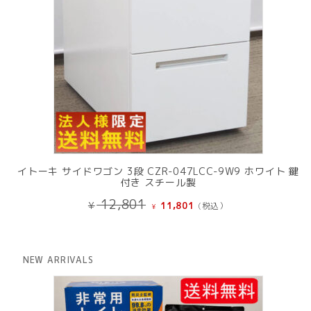
イトーキ サイドワゴン 3段 CZR-047LCC-9W9 ホワイト 鍵
付き スチール製
元
現
12,801
¥
11,801
(税込）
¥
の
在
価
の
格
価
は
格
NEW ARRIVALS
¥ 12,801
は
で
¥ 11,801
し
で