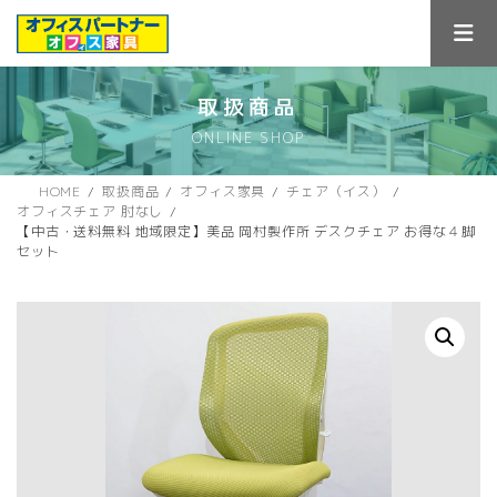
コ
ナ
ン
ビ
テ
ゲ
ン
ー
ツ
シ
取扱商品
へ
ョ
ONLINE SHOP
ス
ン
キ
に
ッ
移
HOME
取扱商品
オフィス家具
チェア（イス）
プ
動
オフィスチェア 肘なし
【中古・送料無料 地域限定】美品 岡村製作所 デスクチェア お得な４脚
セット