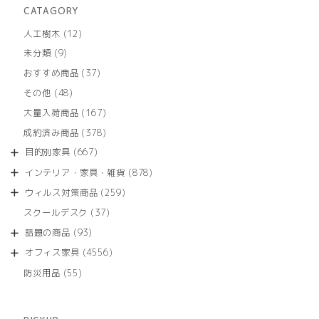
CATAGORY
12
人工樹木
12
個
9
未分類
9
の
個
商
37
おすすめ商品
37
の
品
個
商
48
その他
48
の
品
個
商
167
大量入荷商品
167
の
品
個
商
378
成約済み商品
378
の
品
個
商
667
目的別家具
667
の
品
個
商
878
インテリア・家具・雑貨
878
の
品
個
商
259
ウィルス対策商品
259
の
品
個
商
37
スクールデスク
37
の
品
個
商
93
話題の商品
93
の
品
個
商
4556
オフィス家具
4556
の
品
個
商
55
防災用品
55
の
品
個
商
の
品
商