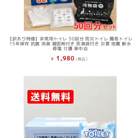
【訳あり特価】非常用トイレ 50回分 防災トイレ 簡易トイレ
15年保存 抗菌 消臭 凝固剤付き 防臭袋付き 災害 地震 断水
停電 介護 車中泊
1,980
¥
(税込）