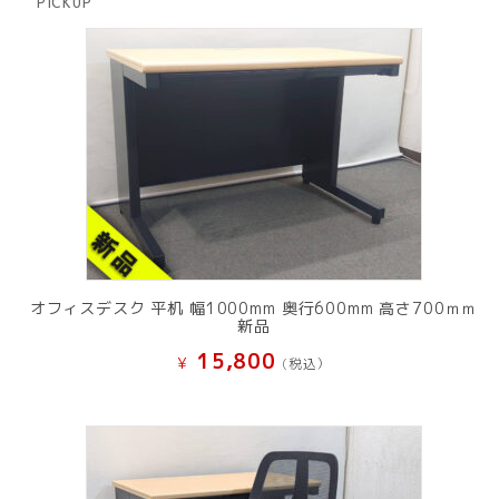
PICKUP
品
オフィスデスク 平机 幅1000mm 奥行600mm 高さ700ｍｍ
新品
15,800
¥
(税込）