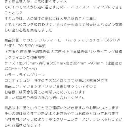
さまざまな人が、ともに働くオフィス
そのすべての人が快適に過ごすために、オフィスシーティングにできる
こととは？
オカムラは、人の背中の形状に個人差があることに着目
それぞれのカラダにあわせて、まるで手を添えて包み込まれるような優
しい座り心地を実現しました
商品詳細：オカムラ シルフィー ローバック メッシュチェア C631XW
FMP5 2015/2016年製
（布張り 座面奥行調節機構 ガス圧式上下昇降機構 リクライニング機構
リクライニング強弱調整）
サイズ：幅515mm×奥行き560mm×高さ884mm～984mm（座面高さ
420mm～520mm）
カラー：ライムグリーン
コンディション：多少のキズなどありますが商品状態良好です
商品コンディションはスタッフ目線となっていますので
お客様には画像を見てご判断いただいております
詳しい写真をご希望の場合は問い合わせください
商品は中古品ということでご理解いただきますようお願いいたします
多少の傷はありますが新品よりお求めやすいお値段となっております
当社専門スタッフにより丁寧にクリーニング・メンテナンスを行ってか
らのお届けとなります