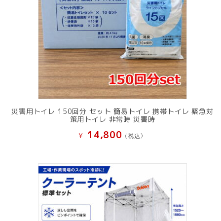
災害用トイレ 150回分 セット 簡易トイレ 携帯トイレ 緊急対
策用トイレ 非常時 災害時
14,800
¥
(税込）