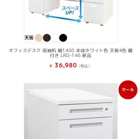
オフィスデスク 両袖机 幅1400 本体ホワイト色 天板4色 鍵
付き LRD-146 新品
36,980
¥
(税込）
セール
販
売
中
の
商
品