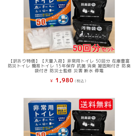
た。
す。
【訳あり特価】【大量入荷】非常用トイレ 50回分 在庫豊富
防災トイレ 簡易トイレ 15年保存 抗菌 消臭 凝固剤付き 防臭
袋付き 防災士監修 災害 断水 停電
1,980
¥
(税込）