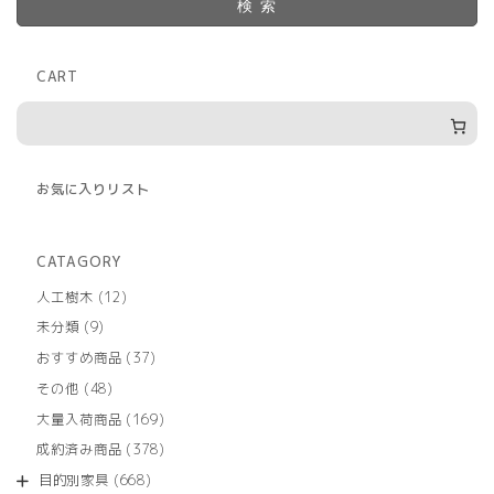
検索
CART
お気に入りリスト
CATAGORY
12
人工樹木
12
個
9
未分類
9
の
個
商
37
おすすめ商品
37
の
品
個
商
48
その他
48
の
品
個
商
169
大量入荷商品
169
の
品
個
商
378
成約済み商品
378
の
品
個
商
668
目的別家具
668
の