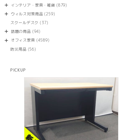
品
個
商
879
インテリア・家具・雑貨
879
の
品
個
商
259
ウィルス対策商品
259
の
品
個
商
37
スクールデスク
37
の
品
個
商
94
話題の商品
94
の
品
個
商
4589
オフィス家具
4589
の
品
個
商
56
防災用品
56
の
品
個
商
の
品
商
PICKUP
品