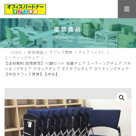
コ
ナ
ン
ビ
テ
ゲ
ン
ー
ツ
シ
取扱商品
へ
ョ
ONLINE SHOP
ス
ン
キ
に
ッ
移
HOME
取扱商品
オフィス家具
チェア（イス）
プ
動
ミーティングチェア
【送料無料 地域限定】10脚セット 会議チェア ミーティングチェア スタ
ッキングチェア スタックチェア ネスタブルチェア ネスティングチェア
【中古オフィス家具】【中古】