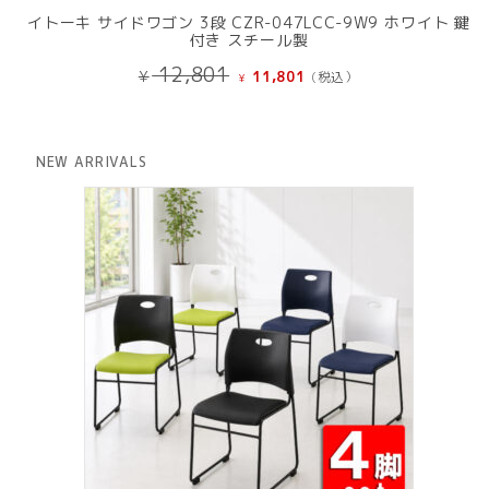
イトーキ サイドワゴン 3段 CZR-047LCC-9W9 ホワイト 鍵
付き スチール製
元
現
12,801
¥
11,801
(税込）
¥
の
在
価
の
格
価
は
格
NEW ARRIVALS
¥ 12,801
は
で
¥ 11,801
し
で
た。
す。