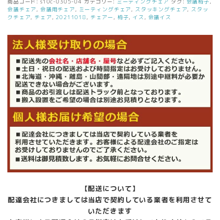
商品コード:
s10c-0305-04
カテゴリー:
ミーティングチェア
タグ:
会議椅子
,
会議チェア
,
会議用チェア
,
ミーティングチェア
,
スタッキングチェア
,
スタッ
クチェア
,
チェア
,
20211018
,
チェアー
,
椅子
,
イス
,
会議イス
【配送について】
配達会社につきましては当店で契約している業者を利用させて
いただきます