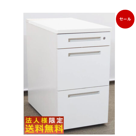
セール
販
売
中
の
商
品