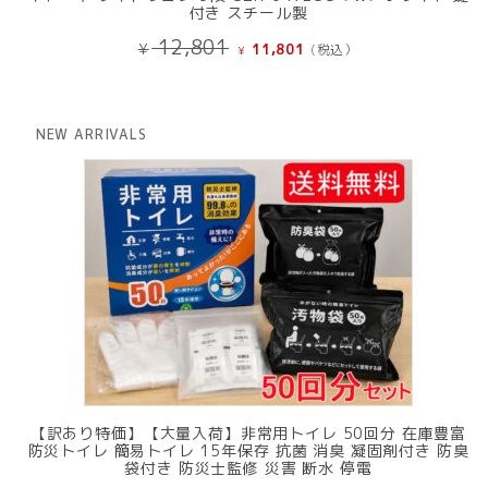
付き スチール製
元
現
12,801
¥
11,801
(税込）
¥
の
在
価
の
格
価
は
格
NEW ARRIVALS
¥ 12,801
は
で
¥ 11,801
し
で
た。
す。
【訳あり特価】【大量入荷】非常用トイレ 50回分 在庫豊富
防災トイレ 簡易トイレ 15年保存 抗菌 消臭 凝固剤付き 防臭
袋付き 防災士監修 災害 断水 停電