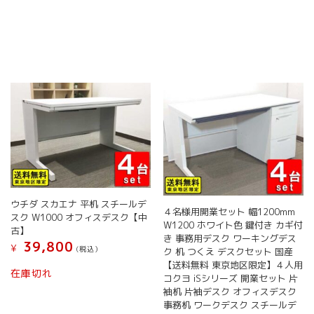
商
品
に
は
複
数
の
バ
リ
エ
ー
シ
ョ
ン
ウチダ スカエナ 平机 スチールデ
が
４名様用開業セット 幅1200mm
スク W1000 オフィスデスク【中
あ
W1200 ホワイト色 鍵付き カギ付
古】
り
き 事務用デスク ワーキングデス
39,800
¥
ま
(税込）
ク 机 つくえ デスクセット 国産
す。
【送料無料 東京地区限定】４人用
在庫切れ
オ
コクヨ iSシリーズ 開業セット 片
プ
袖机 片袖デスク オフィスデスク
シ
事務机 ワークデスク スチールデ