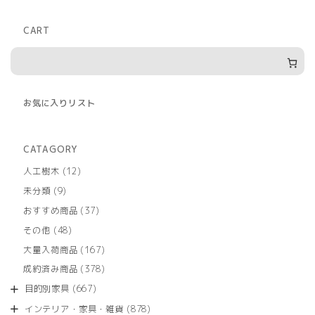
CART
お気に入りリスト
CATAGORY
12
人工樹木
12
個
9
未分類
9
の
個
商
37
おすすめ商品
37
の
品
個
商
48
その他
48
の
品
個
商
167
大量入荷商品
167
の
品
個
商
378
成約済み商品
378
の
品
個
商
667
目的別家具
667
の
品
個
商
878
インテリア・家具・雑貨
878
の