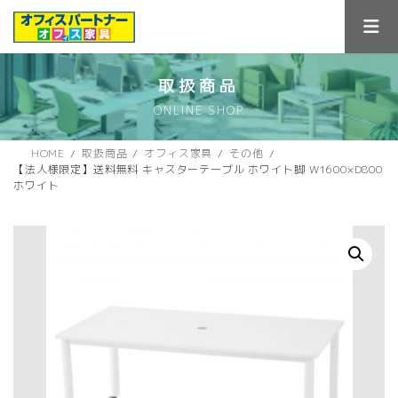
コ
ナ
ン
ビ
テ
ゲ
ン
ー
ツ
シ
取扱商品
へ
ョ
ONLINE SHOP
ス
ン
キ
に
ッ
移
HOME
取扱商品
オフィス家具
その他
プ
動
【法人様限定】送料無料 キャスターテーブル ホワイト脚 W1600×D800
ホワイト