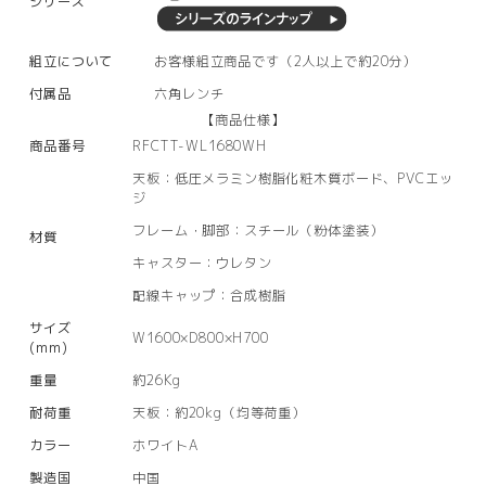
シリーズ
組立について
お客様組立商品です（2人以上で約20分）
付属品
六角レンチ
【商品仕様】
商品番号
RFCTT-WL1680WH
天板：低圧メラミン樹脂化粧木質ボード、PVCエッ
ジ
フレーム・脚部：スチール（粉体塗装）
材質
キャスター：ウレタン
配線キャップ：合成樹脂
サイズ
W1600×D800×H700
(mm)
重量
約26Kg
耐荷重
天板：約20kg（均等荷重）
カラー
ホワイトA
製造国
中国