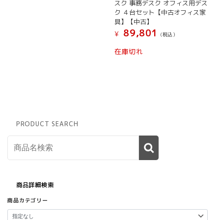
スク 事務デスク オフィス用デス
ョ
ク ４台セット【中古オフィス家
ン
具】【中古】
は
89,801
商
¥
(税込）
品
在庫切れ
ペ
ー
ジ
か
ら
選
択
で
PRODUCT SEARCH
き
ま
す
商品詳細検索
商品カテゴリー