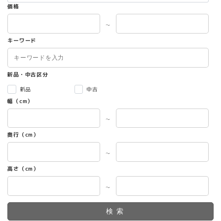
価格
～
キーワード
新品・中古区分
新品
中古
幅（cm）
～
奥行（cm）
～
高さ（cm）
～
検索