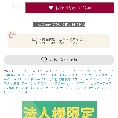
【法
お買い物カゴに追加
人
様
限
この商品について問い合わせる
定】
送
料
在庫・商品状態・送料・納期など、
無
お気軽にお問い合わせください
料
キ
ャ
お気に入りに追加
ス
タ
商品コード:
RFCTT-WL1680WH-1-1-1
カテゴリー:
その他
,
その他・オフィ
ー
ス用備品
,
机（デスク）
,
ワゴン・脇机
,
脇机
,
その他デスク
,
オフィス家具
,
ワ
テ
ークテーブル
,
サイドテーブル
,
その他収納家具
タグ:
フリーアドレスデスク
,
デスク脇机
,
ワーキングデスク
,
キャスター付
,
サイドデスク
,
センターテーブ
ー
ル
,
応接テーブル
,
オフィス家具
,
サイドテーブル
,
オフィス用デスク
,
フリーア
ブ
ドレス
,
シンプル
ル
ホ
ワ
イ
ト