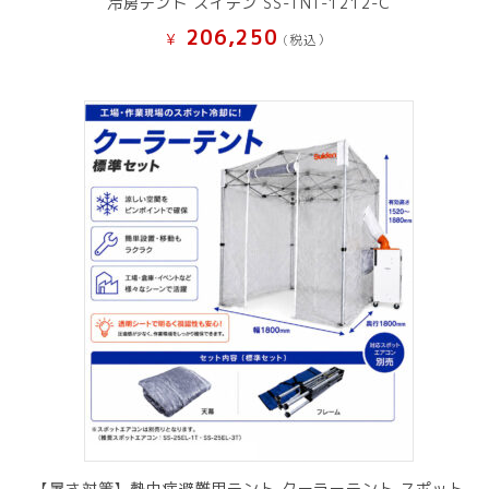
冷房テント スイデン SS-TNT-1212-C
206,250
¥
(税込）
【暑さ対策】熱中症避難用テント クーラーテント スポット