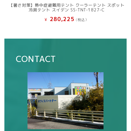
【暑さ対策】熱中症避難用テント クーラーテント スポット
冷房テント スイデン SS-TNT-1827-C
280,225
¥
(税込）
CONTACT