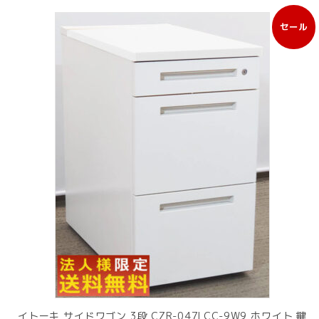
セール
販
売
中
の
商
品
イトーキ サイドワゴン 3段 CZR-047LCC-9W9 ホワイト 鍵