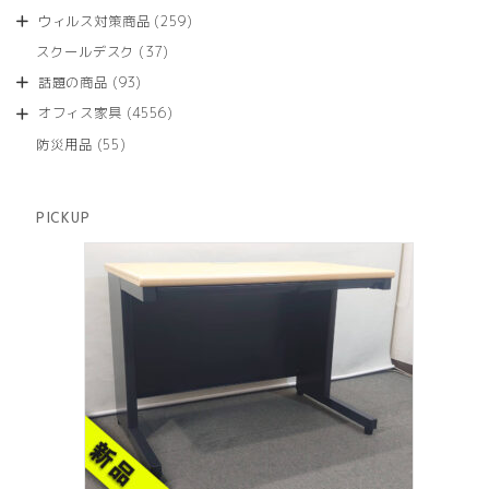
品
個
商
259
ウィルス対策商品
259
の
品
個
商
37
スクールデスク
37
の
品
個
商
93
話題の商品
93
の
品
個
商
4556
オフィス家具
4556
の
品
個
商
55
防災用品
55
の
品
個
商
の
品
商
PICKUP
品