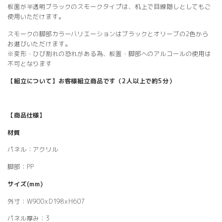
板面が半透明ブラックのスモークタイプは、机上で目線隠しとしてもご
使用いただけます。
スモークの脚部カラーバリエーションはブラックとオリーブの2色から
お選びいただけます。
※変形・ひび割れの恐れがある為、板面・脚部へのアルコールの使用は
不可となります
【組立について】お客様組立商品です（2人以上で約5分）
【商品仕様】
材質
パネル：アクリル
脚部：PP
サイズ(mm)
外寸：W900xD198xH607
パネル厚み：3