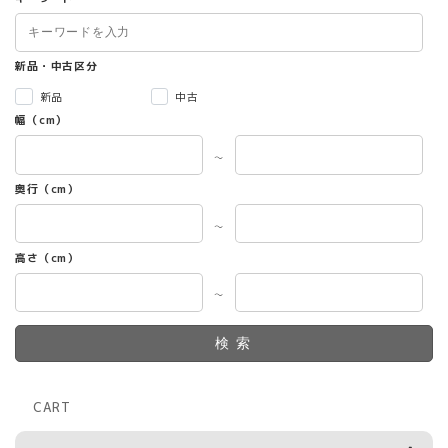
新品・中古区分
新品
中古
幅（cm）
～
奥行（cm）
～
高さ（cm）
～
検索
CART