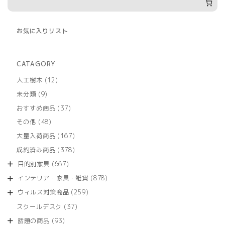
お気に入りリスト
CATAGORY
12
人工樹木
12
個
9
未分類
9
の
個
商
37
おすすめ商品
37
の
品
個
商
48
その他
48
の
品
個
商
167
大量入荷商品
167
の
品
個
商
378
成約済み商品
378
の
品
個
商
667
目的別家具
667
の
品
個
商
878
インテリア・家具・雑貨
878
の
品
個
商
259
ウィルス対策商品
259
の
品
個
商
37
スクールデスク
37
の
品
個
商
93
話題の商品
93
の