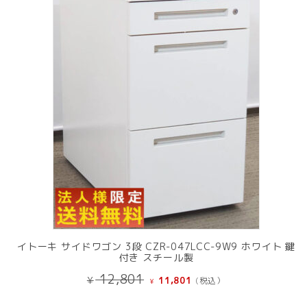
の
商
品
イトーキ サイドワゴン 3段 CZR-047LCC-9W9 ホワイト 鍵
付き スチール製
元
現
12,801
¥
11,801
(税込）
¥
の
在
価
の