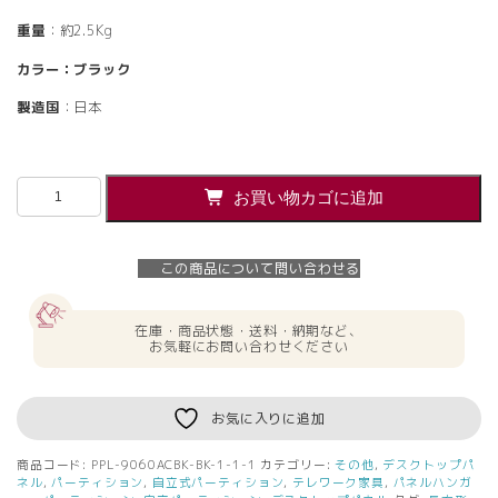
重量
：約2.5Kg
カラー：ブラック
製造国
：日本
【法
お買い物カゴに追加
人
様
限
この商品について問い合わせる
定】
送
料
在庫・商品状態・送料・納期など、
無
お気軽にお問い合わせください
料
PINZO
カ
お気に入りに追加
ラ
ー
商品コード:
PPL-9060ACBK-BK-1-1-1
カテゴリー:
その他
,
デスクトップパ
脚
ネル
,
パーティション
,
自立式パーティション
,
テレワーク家具
,
パネルハンガ
ア