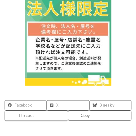
立
W900×H600
ラ
イ
ム
グ
リ
ー
ン
PPL-
9060AC-
LG
個
Facebook
X
Bluesky
Threads
Copy