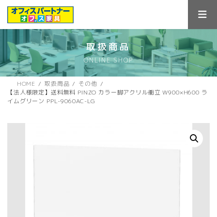
コ
ナ
ン
ビ
テ
ゲ
ン
ー
ツ
シ
取扱商品
へ
ョ
ONLINE SHOP
ス
ン
キ
に
ッ
移
HOME
取扱商品
その他
プ
動
【法人様限定】送料無料 PINZO カラー脚アクリル衝立 W900×H600 ラ
イムグリーン PPL-9060AC-LG