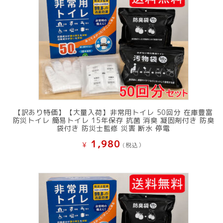
し
で
た。
す。
【訳あり特価】【大量入荷】非常用トイレ 50回分 在庫豊富
防災トイレ 簡易トイレ 15年保存 抗菌 消臭 凝固剤付き 防臭
袋付き 防災士監修 災害 断水 停電
1,980
¥
(税込）