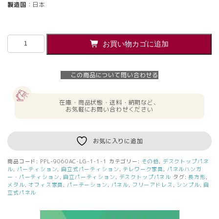
製造国
：日本
【法
お買い物カゴに追加
人
様
限
この商品について問い合わせる
定】
送
料
在庫・商品状態・送料・納期など、
無
お気軽にお問い合わせください
料
PINZO
カ
お気に入りに追加
ラ
ー
商品コード:
PPL-9060AC-LG-1-1-1
カテゴリー:
その他
,
デスクトップパネ
脚
ル
,
パーティション
,
自立式パーティション
,
テレワーク家具
,
パネルハンガ
ア
ー・パーティション
,
自立パーティション
,
デスクトップパネル
タグ:
長方形
,
メタル
,
オフィス家具
,
パーテーション
,
パネル
,
フリーアドレス
,
シンプル
,
自
ク
立式パネル
リ
ル
衝