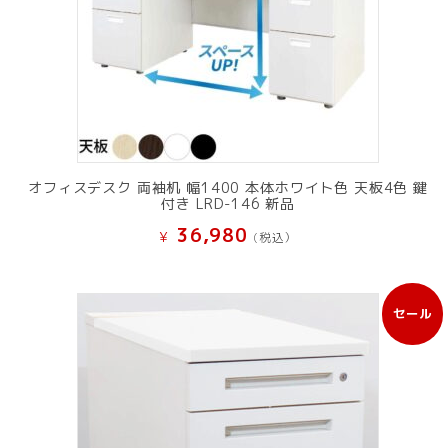
オフィスデスク 両袖机 幅1400 本体ホワイト色 天板4色 鍵
付き LRD-146 新品
36,980
¥
(税込）
セール
販
売
中
の
商
品