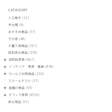
CATAGORY
12
人工樹木
12
個
9
未分類
9
の
個
商
37
おすすめ商品
37
の
品
個
商
48
その他
48
の
品
個
商
167
大量入荷商品
167
の
品
個
商
378
成約済み商品
378
の
品
個
商
667
目的別家具
667
の
品
個
商
878
インテリア・家具・雑貨
878
の
品
個
商
259
ウィルス対策商品
259
の
品
個
商
37
スクールデスク
37
の
品
個
商
93
話題の商品
93
の
品
個
商
4556
オフィス家具
4556
の
品
個
商
55
防災用品
55
の
品
個
商
の