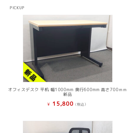
品
商
PICKUP
品
オフィスデスク 平机 幅1000mm 奥行600mm 高さ700ｍｍ
新品
15,800
¥
(税込）