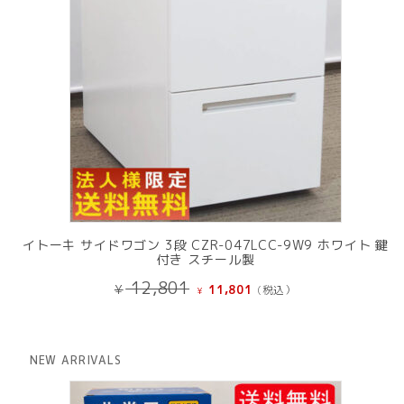
イトーキ サイドワゴン 3段 CZR-047LCC-9W9 ホワイト 鍵
付き スチール製
元
現
12,801
¥
11,801
(税込）
¥
の
在
価
の
格
価
は
格
NEW ARRIVALS
¥ 12,801
は
で
¥ 11,801