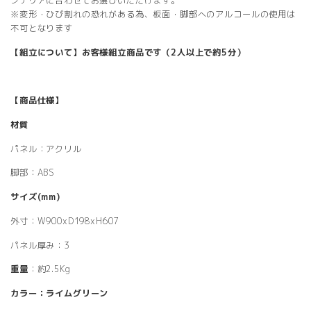
ンテリアに合わせてお選びいただけます。
※変形・ひび割れの恐れがある為、板面・脚部へのアルコールの使用は
不可となります
【組立について】お客様組立商品です（2人以上で約5分）
【商品仕様】
材質
パネル：アクリル
脚部：ABS
サイズ(mm)
外寸：W900xD198xH607
パネル厚み：3
重量
：約2.5Kg
カラー：ライムグリーン