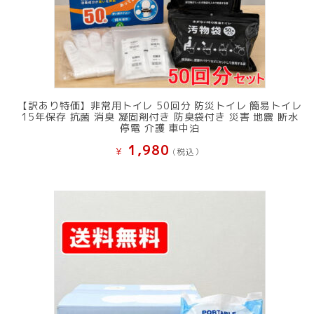
【訳あり特価】非常用トイレ 50回分 防災トイレ 簡易トイレ
15年保存 抗菌 消臭 凝固剤付き 防臭袋付き 災害 地震 断水
停電 介護 車中泊
1,980
¥
(税込）