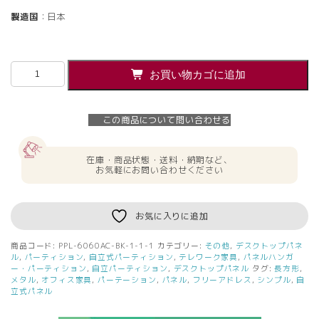
製造国
：日本
【法
お買い物カゴに追加
人
様
限
この商品について問い合わせる
定】
送
料
在庫・商品状態・送料・納期など、
無
お気軽にお問い合わせください
料
PINZO
カ
お気に入りに追加
ラ
ー
商品コード:
PPL-6060AC-BK-1-1-1
カテゴリー:
その他
,
デスクトップパネ
脚
ル
,
パーティション
,
自立式パーティション
,
テレワーク家具
,
パネルハンガ
ア
ー・パーティション
,
自立パーティション
,
デスクトップパネル
タグ:
長方形
,
メタル
,
オフィス家具
,
パーテーション
,
パネル
,
フリーアドレス
,
シンプル
,
自
ク
立式パネル
リ
ル