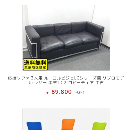
¥ 12,801
は
で
¥ 11,801
し
で
た。
す。
応接ソファ 3人用 ル・コルビジェLCシリーズ風 リプロモデ
ル レザー 本革 LC2 ロビーチェア 中古
89,800
¥
(税込）