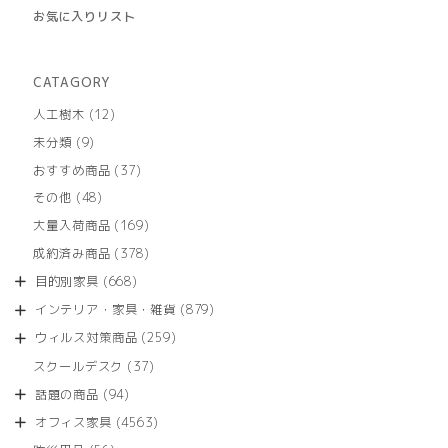
お気に入りリスト
CATAGORY
12
人工樹木
12
個
9
未分類
9
の
個
商
37
おすすめ商品
37
の
品
個
商
48
その他
48
の
品
個
商
169
大量入荷商品
169
の
品
個
商
378
成約済み商品
378
の
品
個
商
668
目的別家具
668
の
品
個
商
879
インテリア・家具・雑貨
879
の
品
個
商
259
ウィルス対策商品
259
の
品
個
商
37
スクールデスク
37
の
品
個
商
94
話題の商品
94
の
品
個
商
4563
オフィス家具
4563
の
品
個
商