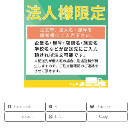
衝
立
W600×H600
ブ
ラ
ッ
ク
PPL-
6060AC-
BK
個
Facebook
X
Bluesky
Threads
LINE
Copy