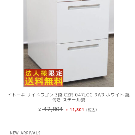
品
イトーキ サイドワゴン 3段 CZR-047LCC-9W9 ホワイト 鍵
付き スチール製
元
現
12,801
¥
11,801
(税込）
¥
の
在
価
の
格
価
は
格
NEW ARRIVALS