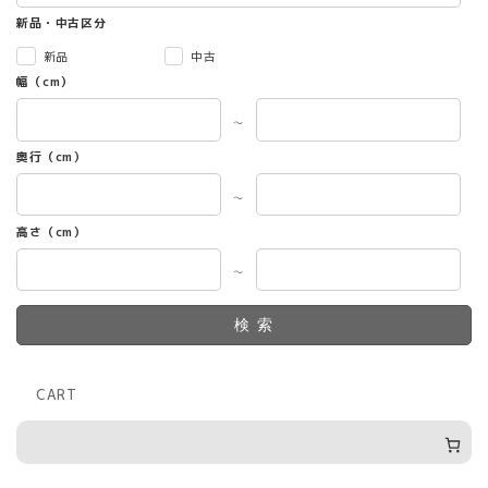
新品・中古区分
新品
中古
幅（cm）
～
奥行（cm）
～
高さ（cm）
～
検索
CART