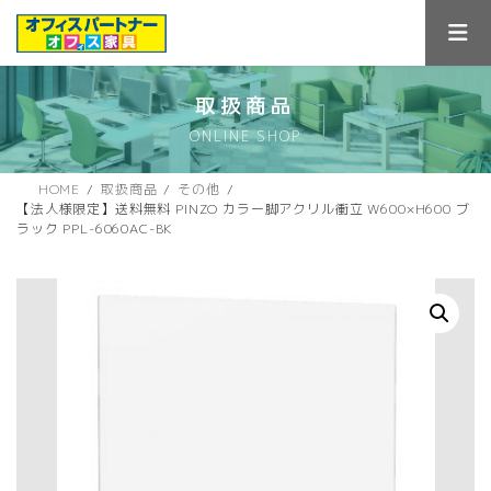
コ
ナ
ン
ビ
テ
ゲ
ン
ー
ツ
シ
取扱商品
へ
ョ
ONLINE SHOP
ス
ン
キ
に
ッ
移
HOME
取扱商品
その他
プ
動
【法人様限定】送料無料 PINZO カラー脚アクリル衝立 W600×H600 ブ
ラック PPL-6060AC-BK