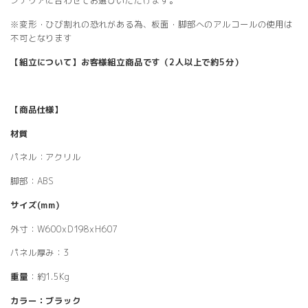
ンテリアに合わせてお選びいただけます。
※変形・ひび割れの恐れがある為、板面・脚部へのアルコールの使用は
不可となります
【組立について】お客様組立商品です（2人以上で約5分）
【商品仕様】
材質
パネル：アクリル
脚部：ABS
サイズ(mm)
外寸：W600xD198xH607
パネル厚み：3
重量
：約1.5Kg
カラー：ブラック