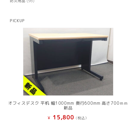
56
防災用品
56
の
品
個
商
の
品
商
PICKUP
品
オフィスデスク 平机 幅1000mm 奥行600mm 高さ700ｍｍ
新品
15,800
¥
(税込）