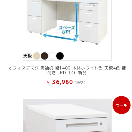
オフィスデスク 両袖机 幅1400 本体ホワイト色 天板4色 鍵
付き LRD-146 新品
36,980
¥
(税込）
セール
販
売
中
の
商