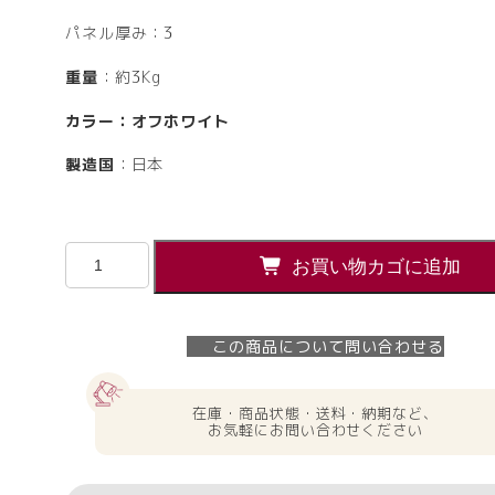
パネル厚み：3
重量
：約3Kg
カラー：オフホワイト
製造国
：日本
【法
お買い物カゴに追加
人
様
限
この商品について問い合わせる
定】
送
料
在庫・商品状態・送料・納期など、
無
お気軽にお問い合わせください
料
PINZO