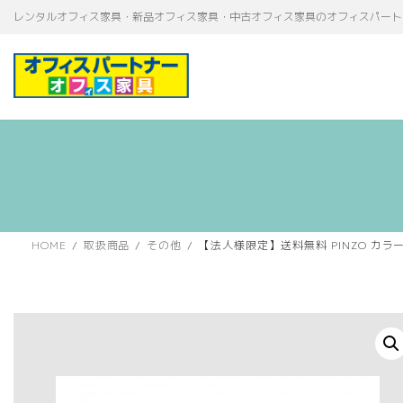
コ
ナ
レンタルオフィス家具・新品オフィス家具・中古オフィス家具のオフィスパート
ン
ビ
テ
ゲ
ン
ー
ツ
シ
へ
ョ
ス
ン
キ
に
ッ
移
プ
動
HOME
取扱商品
その他
【法人様限定】送料無料 PINZO カラー脚