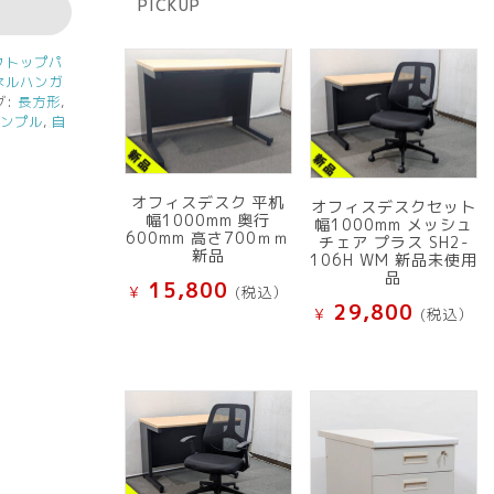
PICKUP
品
クトップパ
ネルハンガ
グ:
長方形
,
シンプル
,
自
オフィスデスク 平机
オフィスデスクセット
幅1000mm 奥行
幅1000mm メッシュ
600mm 高さ700ｍｍ
チェア プラス SH2-
新品
106H WM 新品未使用
品
15,800
¥
(税込）
29,800
¥
(税込）