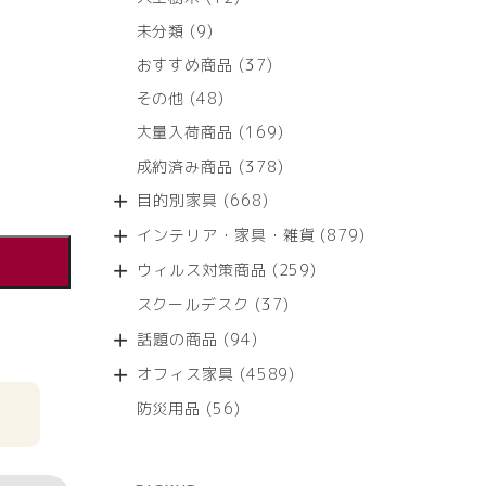
個
9
未分類
9
の
個
商
37
おすすめ商品
37
の
品
個
商
48
その他
48
の
品
個
商
169
大量入荷商品
169
の
品
個
商
378
成約済み商品
378
の
品
個
商
668
目的別家具
668
の
品
個
商
879
インテリア・家具・雑貨
879
の
品
個
商
259
ウィルス対策商品
259
の
品
個
商
37
スクールデスク
37
の
品
個
商
94
話題の商品
94
の
品
個
商
4589
オフィス家具
4589
の
品
個
商
56
防災用品
56
の
品
個
商
の
品
商