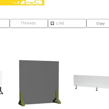
個
Threads
LINE
Copy