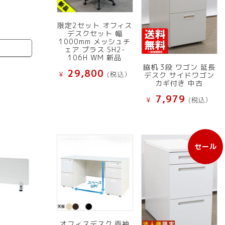
限定2セット オフィス
デスクセット 幅
1000mm メッシュチ
ェア プラス SH2-
106H WM 新品
脇机 3段 ワゴン 延長
29,800
¥
(税込）
デスク サイドワゴン
カギ付き 中古
7,979
¥
(税込）
セール
販
売
中
の
商
品
オフィスデスク 両袖