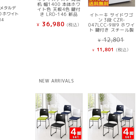
机 幅1400 本体ホワ
 メタルデ
イト色 天板4色 鍵付
0 ホワイト
き LRD-146 新品
イトーキ サイドワゴ
14
ン 3段 CZR-
36,980
¥
(税込）
047LCC-9W9 ホワイ
ト 鍵付き スチール製
元
12,801
¥
の
現
11,801
(税込）
¥
価
在
格
の
は
価
¥ 12
格
NEW ARRIVALS
で
は
し
¥ 11,801
た。
で
す。