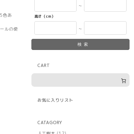
～
5色あ
高さ（cm）
ールの使
～
検索
）
CART
お気に入りリスト
CATAGORY
12
人工樹木
12