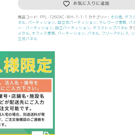
カ
お気に入りに追加
ラ
ー
商品コード:
PPL-1260AC-WH-1-1-1
カテゴリー:
その他
,
デス
ネル
,
パーティション
,
自立式パーティション
,
テレワーク家具
,
パ
脚
ー・パーティション
,
自立パーティション
,
デスクトップパネル
タ
ア
メタル
,
オフィス家具
,
パーテーション
,
パネル
,
フリーアドレス
,
ク
立式パネル
リ
ル
衝
立
W1200×H600
オ
フ
ホ
ワ
イ
ト
PPL-
1260AC-
WH