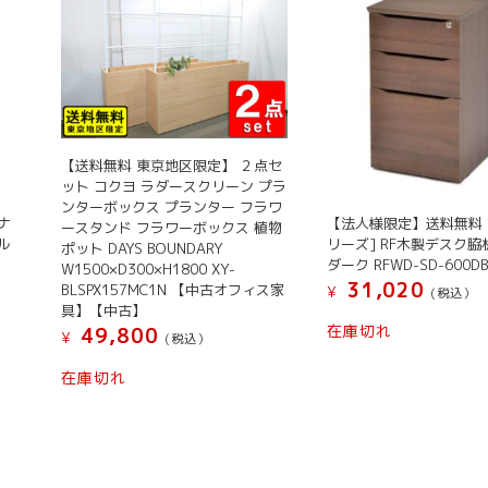
【送料無料 東京地区限定】 ２点セ
ット コクヨ ラダースクリーン プラ
ンターボックス プランター フラワ
ナ
【法人様限定】送料無料 
ースタンド フラワーボックス 植物
ル
リーズ] RF木製デスク脇机
ポット DAYS BOUNDARY
ダーク RFWD-SD-600D
W1500×D300×H1800 XY-
31,020
BLSPX157MC1N 【中古オフィス家
¥
(税込）
具】【中古】
在庫切れ
49,800
¥
(税込）
在庫切れ