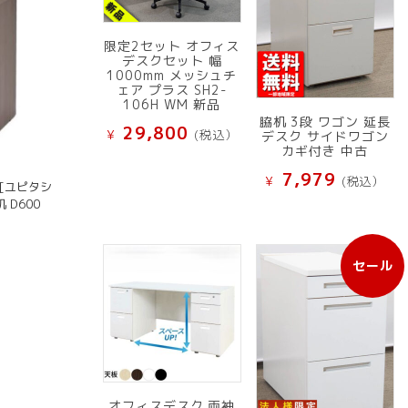
限定2セット オフィス
デスクセット 幅
1000mm メッシュチ
ェア プラス SH2-
106H WM 新品
脇机 3段 ワゴン 延長
29,800
¥
(税込）
デスク サイドワゴン
カギ付き 中古
7,979
¥
(税込）
[ユピタシ
 D600
B
セール
販
売
中
の
商
品
オフィスデスク 両袖