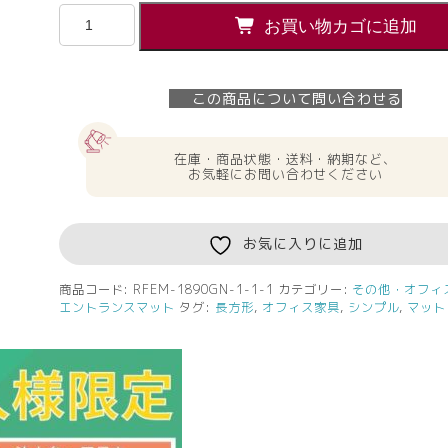
【法
お買い物カゴに追加
人
様
限
この商品について問い合わせる
定】
エ
ン
在庫・商品状態・送料・納期など、
ト
お気軽にお問い合わせください
ラ
ン
ス
お気に入りに追加
マ
ッ
商品コード:
RFEM-1890GN-1-1-1
カテゴリー:
その他・オフィ
エントランスマット
タグ:
長方形
,
オフィス家具
,
シンプル
,
マット
ト
W1800xD900
グ
リ
ー
ン