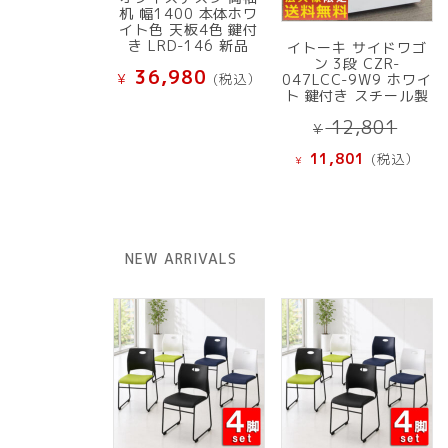
机 幅1400 本体ホワ
イト色 天板4色 鍵付
き LRD-146 新品
イトーキ サイドワゴ
ン 3段 CZR-
36,980
¥
(税込）
047LCC-9W9 ホワイ
ト 鍵付き スチール製
元
12,801
¥
の
現
11,801
(税込）
¥
価
在
格
の
は
価
¥ 12
格
NEW ARRIVALS
で
は
し
¥ 11,801
た。
で
す。