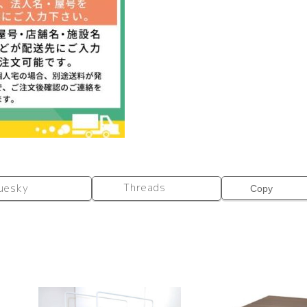
RFEM-
1890GN
個
Threads
uesky
Copy