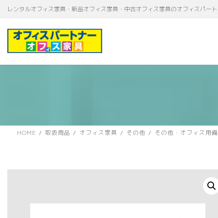
コ
ナ
レンタルオフィス家具・新品オフィス家具・中古オフィス家具のオフィスパート
ン
ビ
テ
ゲ
ン
ー
ツ
シ
へ
ョ
ス
ン
キ
に
ッ
移
プ
動
HOME
取扱商品
オフィス家具
その他
その他・オフィス用備