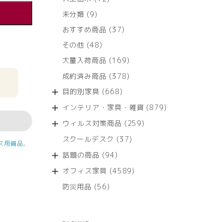
個
9
未分類
9
の
個
商
37
おすすめ商品
37
の
品
個
商
48
その他
48
の
品
個
商
169
大量入荷商品
169
の
品
個
商
378
成約済み商品
378
の
品
個
商
668
目的別家具
668
の
品
個
商
879
インテリア・家具・雑貨
879
の
品
個
商
259
ウィルス対策商品
259
の
品
個
商
37
スクールデスク
37
の
ス用備品
,
品
個
商
94
話題の商品
94
の
品
個
商
4589
オフィス家具
4589
の
品
個
商
56
防災用品
56
の
品
個
商
の
品
商