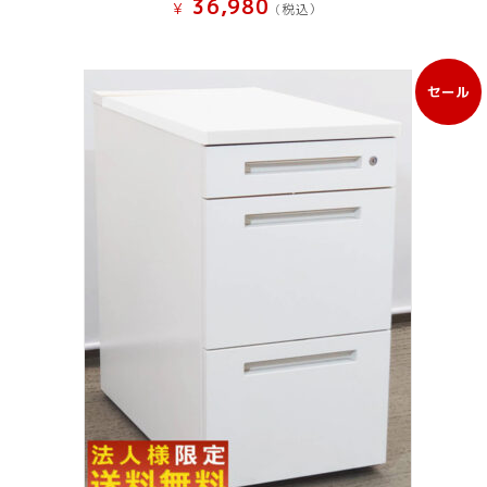
36,980
¥
(税込）
セール
販
売
中
の
商
品