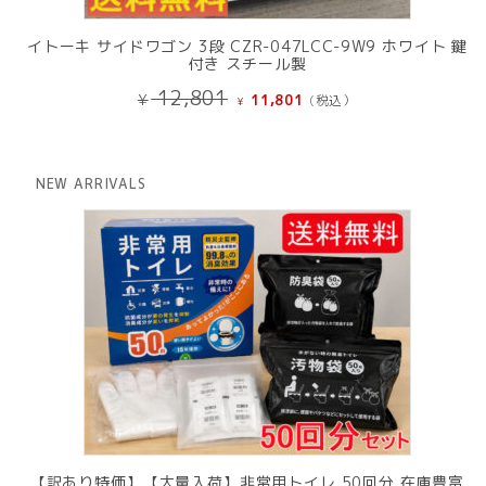
イトーキ サイドワゴン 3段 CZR-047LCC-9W9 ホワイト 鍵
付き スチール製
元
現
12,801
¥
11,801
(税込）
¥
の
在
価
の
格
価
は
格
NEW ARRIVALS
¥ 12,801
は
で
¥ 11,801
し
で
た。
す。
【訳あり特価】【大量入荷】非常用トイレ 50回分 在庫豊富