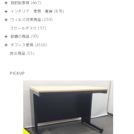
商
667
目的別家具
667
の
品
個
商
878
インテリア・家具・雑貨
878
の
品
個
商
259
ウィルス対策商品
259
の
品
個
商
37
スクールデスク
37
の
品
個
商
93
話題の商品
93
の
品
個
商
4556
オフィス家具
4556
の
品
個
商
55
防災用品
55
の
品
個
商
の
品
商
PICKUP
品