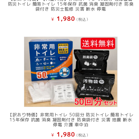
防災トイレ 簡易トイレ 15年保存 抗菌 消臭 凝固剤付き 防臭
袋付き 防災士監修 災害 断水 停電
1,980
¥
(税込）
【訳あり特価】非常用トイレ 50回分 防災トイレ 簡易トイレ
15年保存 抗菌 消臭 凝固剤付き 防臭袋付き 災害 地震 断水
停電 介護 車中泊
1,980
¥
(税込）