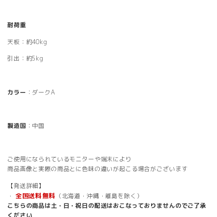
耐荷重
天板：約40kg
引出：約5kg
カラー
：ダークA
製造国
：中国
ご使用になられているモニターや端末により
商品画像と実際の商品とに色味の違いが起こる場合がございます
【発送詳細】
全国送料無料
・
（北海道・沖縄・離島を除く）
こちらの商品は土・日・祝日の配送はおこなっておりませんのでご了承
ください