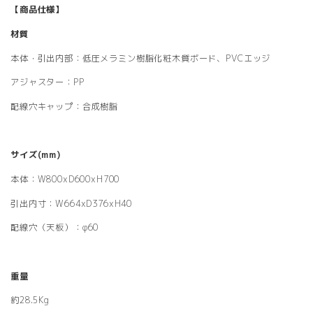
【商品仕様】
材質
本体・引出内部：低圧メラミン樹脂化粧木質ボード、PVCエッジ
アジャスター：PP
配線穴キャップ：合成樹脂
サイズ(mm)
本体：W800xD600xH700
引出内寸：W664xD376xH40
配線穴（天板）：φ60
重量
約28.5Kg