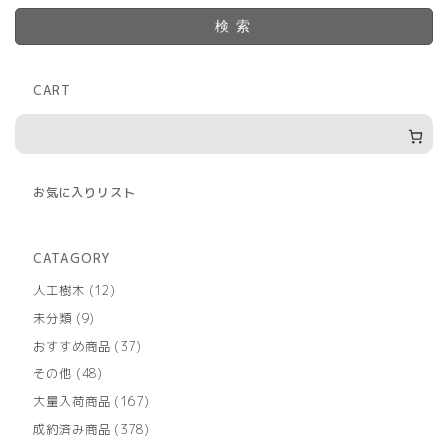
検索
CART
お気に入りリスト
CATAGORY
12
人工樹木
12
個
9
未分類
9
の
個
商
37
おすすめ商品
37
の
品
個
商
48
その他
48
の
品
個
商
167
大量入荷商品
167
の
品
個
商
378
成約済み商品
378
の
品
個