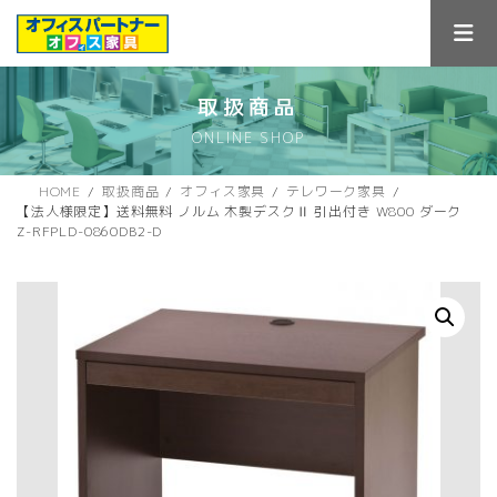
コ
ナ
ン
ビ
テ
ゲ
ン
ー
ツ
シ
取扱商品
へ
ョ
ONLINE SHOP
ス
ン
キ
に
ッ
移
HOME
取扱商品
オフィス家具
テレワーク家具
プ
動
【法人様限定】送料無料 ノルム 木製デスクⅡ 引出付き W800 ダーク
Z-RFPLD-0860DB2-D