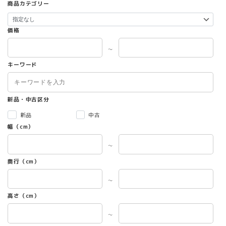
商品カテゴリー
価格
～
キーワード
新品・中古区分
新品
中古
幅（cm）
～
奥行（cm）
～
高さ（cm）
～