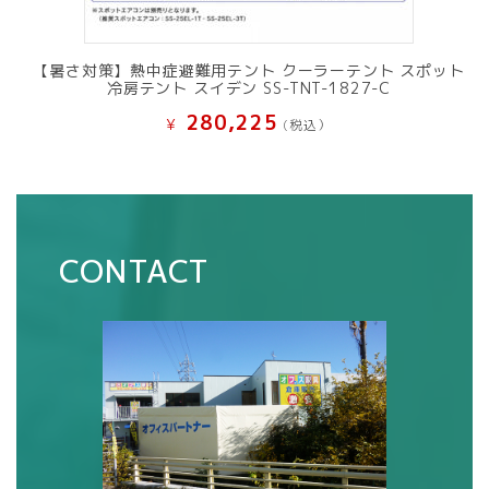
【暑さ対策】熱中症避難用テント クーラーテント スポット
冷房テント スイデン SS-TNT-1827-C
280,225
¥
(税込）
CONTACT