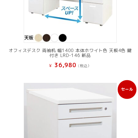
オフィスデスク 両袖机 幅1400 本体ホワイト色 天板4色 鍵
付き LRD-146 新品
36,980
¥
(税込）
セール
販
売
中
の
商
品