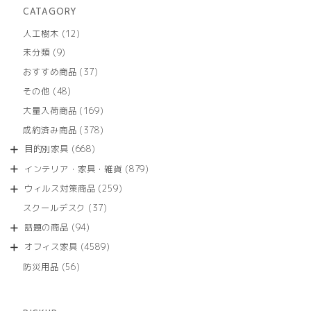
CATAGORY
12
人工樹木
12
個
9
未分類
9
の
個
商
37
おすすめ商品
37
の
品
個
商
48
その他
48
の
品
個
商
169
大量入荷商品
169
の
品
個
商
378
成約済み商品
378
の
品
個
商
668
目的別家具
668
の
品
個
商
879
インテリア・家具・雑貨
879
の
品
個
商
259
ウィルス対策商品
259
の
品
個
商
37
スクールデスク
37
の
品
個
商
94
話題の商品
94
の
品
個
商
4589
オフィス家具
4589
の
品
個
商
56
防災用品
56
の
品
個
商
の
品
商