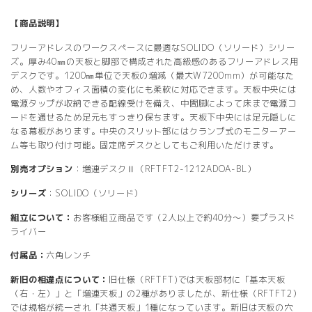
【商品説明】
フリーアドレスのワークスペースに最適なSOLIDO（ソリード）シリー
ズ。厚み40㎜の天板と脚部で構成された高級感のあるフリーアドレス用
デスクです。1200㎜単位で天板の増減（最大W7200mm）が可能なた
め、人数やオフィス面積の変化にも柔軟に対応できます。天板中央には
電源タップが収納できる配線受けを備え、中間脚によって床まで電源コ
ードを通せるため足元もすっきり保ちます。天板下中央には足元隠しに
なる幕板があります。中央のスリット部にはクランプ式のモニターアー
ム等も取り付け可能。固定席デスクとしてもご利用いただけます。
別売オプション
：増連デスクⅡ（RFTFT2-1212ADOA-BL）
シリーズ
：SOLIDO（ソリード）
組立について：
お客様組立商品です（2人以上で約40分〜）要プラスド
ライバー
付属品：
六角レンチ
新旧の相違点について：
旧仕様（RFTFT)では天板部材に「基本天板
（右・左）」と「増連天板」の2種がありましたが、新仕様（RFTFT2）
では規格が統一され「共通天板」1種になっています。新旧は天板の穴