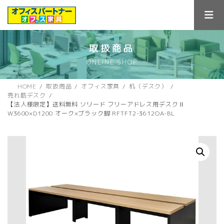
コ
ナ
ン
ビ
テ
ゲ
ン
ー
ツ
シ
取扱商品
へ
ョ
ONLINE SHOP
ス
ン
キ
に
ッ
移
HOME
取扱商品
オフィス家具
机（デスク）
プ
動
売れ筋デスク
【法人様限定】送料無料 ソリード フリーアドレス用デスクⅡ
W3600×D1200 オーク×ブラック脚 RFTFT2-3612OA-BL