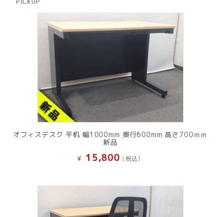
PICKUP
品
オフィスデスク 平机 幅1000mm 奥行600mm 高さ700ｍｍ
新品
15,800
¥
(税込）