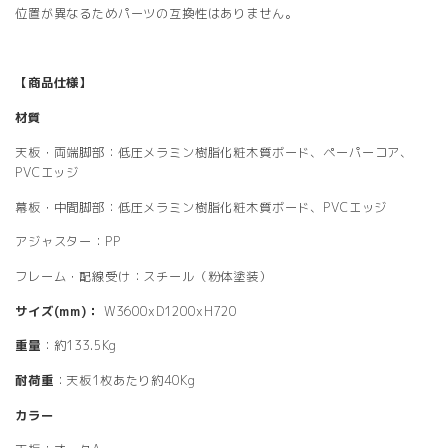
位置が異なるためパーツの互換性はありません。
【商品仕様】
材質
天板・両端脚部：低圧メラミン樹脂化粧木質ボード、ペーパーコア、
PVCエッジ
幕板・中間脚部：低圧メラミン樹脂化粧木質ボード、PVCエッジ
アジャスター：PP
フレーム・配線受け：スチール（粉体塗装）
サイズ(mm)：
W3600xD1200xH720
重量
：約133.5Kg
耐荷重
：天板1枚あたり約40Kg
カラー