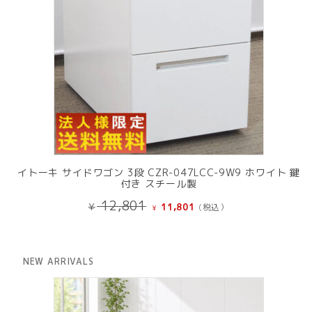
イトーキ サイドワゴン 3段 CZR-047LCC-9W9 ホワイト 鍵
付き スチール製
元
現
12,801
¥
11,801
(税込）
¥
の
在
価
の
格
価
は
格
NEW ARRIVALS
¥ 12,801
は
で
¥ 11,801
し
で