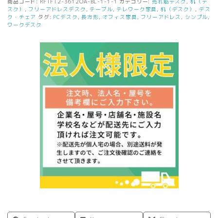
商品コード:
RFTFT2-3612OA-BL-1-1-1
カテゴリー:
売れ筋デスク
,
机（デ
スク）
,
フリーアドレスデスク
,
テーブル
,
テレワーク家具
,
机（デスク）
,
デス
ク・チェア
タグ:
PCデスク
,
長方形
,
オフィス家具
,
フリーアドレス
,
シンプル
,
ワークデスク