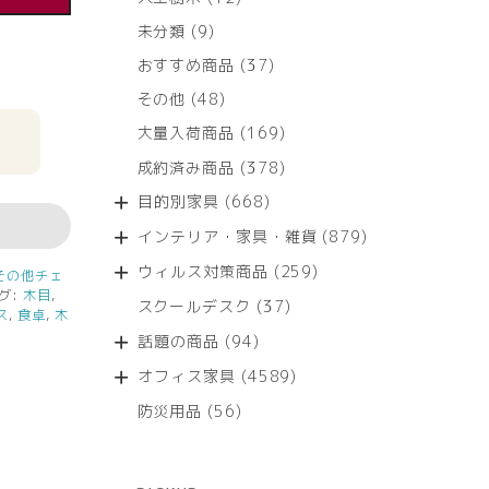
個
9
未分類
9
の
個
商
37
おすすめ商品
37
の
品
個
商
48
その他
48
の
品
個
商
169
大量入荷商品
169
の
品
個
商
378
成約済み商品
378
の
品
個
商
668
目的別家具
668
の
品
個
商
879
インテリア・家具・雑貨
879
の
品
個
商
259
ウィルス対策商品
259
その他チェ
の
品
個
グ:
木目
,
商
37
スクールデスク
37
の
ス
,
食卓
,
木
品
個
商
94
話題の商品
94
の
品
個
商
4589
オフィス家具
4589
の
品
個
商
56
防災用品
56
の
品
個
商
の
品
商