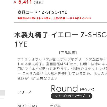
6,411
¥
(税込）
商品コード：
Z-SHSC-1YE
お電話でのお問い合わせの際は、上記の商品コードをお伝えください
木製丸椅子 イエロー Z-SHSC
1YE
【商品説明】
ナチュラルウッドの脚部にポップなグリーンの座面がア
トの木製丸椅子。座面直径は340mm、脚裏には床のキ
用にフェルトが貼ってあります。4脚までスタッキング
＊ こちらの商品は天然木を使用しているため、木目の
色味が1点1点異なります
シリーズ
組立について
完成品