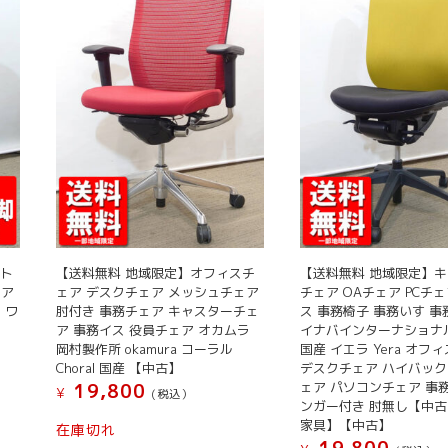
ット
【送料無料 地域限定】オフィスチ
【送料無料 地域限定】
ェア
ェア デスクチェア メッシュチェア
チェア OAチェア PCチ
 ワ
肘付き 事務チェア キャスターチェ
ス 事務椅子 事務いす 
ア 事務イス 役員チェア オカムラ
イナバインターナショナル 
岡村製作所 okamura コーラル
国産 イエラ Yera オフ
Choral 国産 【中古】
デスクチェア ハイバック
ェア パソコンチェア 事
19,800
¥
(税込）
ンガー付き 肘無し【中
家具】【中古】
在庫切れ