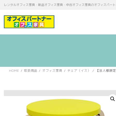
コ
ナ
レンタルオフィス家具・新品オフィス家具・中古オフィス家具のオフィスパート
ン
ビ
テ
ゲ
ン
ー
ツ
シ
へ
ョ
ス
ン
キ
に
ッ
移
プ
動
HOME
取扱商品
オフィス家具
チェア（イス）
【法人様限定】