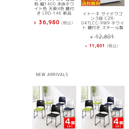
机 幅1400 本体ホワ
イト色 天板4色 鍵付
き LRD-146 新品
イトーキ サイドワゴ
ン 3段 CZR-
36,980
¥
(税込）
047LCC-9W9 ホワイ
ト 鍵付き スチール製
元
12,801
¥
の
現
11,801
(税込）
¥
価
在
格
の
は
価
¥ 12
格
NEW ARRIVALS
で
は
し
¥ 11,801
た。
で
す。