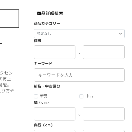
商品詳細検索
商品カテゴリー
-
価格
～
キーワード
クセン
ズ防止
可能。
新品・中古区分
入り方や
新品
中古
幅（cm）
～
奥行（cm）