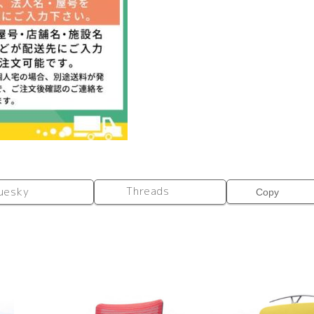
個
Threads
uesky
Copy