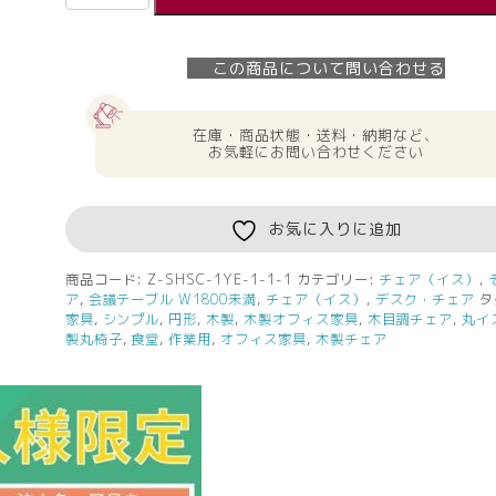
人
様
限
この商品について問い合わせる
定】
送
料
在庫・商品状態・送料・納期など、
無
お気軽にお問い合わせください
料
木
製
お気に入りに追加
丸
椅
商品コード:
Z-SHSC-1YE-1-1-1
カテゴリー:
チェア（イス）
,
ア
,
会議テーブル W1800未満
,
チェア（イス）
,
デスク・チェア
タ
子
家具
,
シンプル
,
円形
,
木製
,
木製オフィス家具
,
木目調チェア
,
丸イ
イ
製丸椅子
,
食堂
,
作業用
,
オフィス家具
,
木製チェア
エ
ロ
ー
Z-
SHSC-
1YE