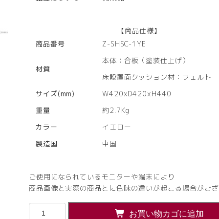
【商品仕様】
商品番号
Z-SHSC-1YE
本体：合板（塗装仕上げ）
材質
床設置面クッション材：フェルト
サイズ(mm)
W420xD420xH440
重量
約2.7Kg
カラー
イエロー
製造国
中国
ご使用になられているモニターや端末により
商品画像と実際の商品とに色味の違いが起こる場合がござ
【法
お買い物カゴに追加