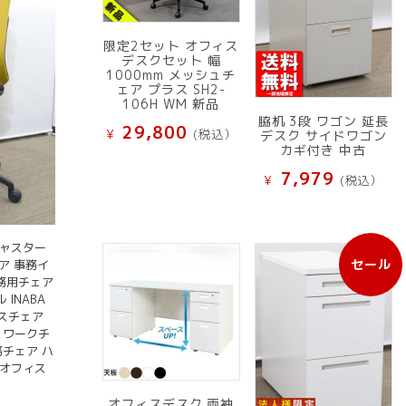
限定2セット オフィス
デスクセット 幅
1000mm メッシュチ
ェア プラス SH2-
106H WM 新品
脇机 3段 ワゴン 延長
29,800
¥
(税込）
デスク サイドワゴン
カギ付き 中古
7,979
¥
(税込）
キャスター
セール
ェア 事務イ
販
事務用チェア
売
INABA
中
ィスチェア
の
 ワークチ
商
務チェア ハ
品
古オフィス
オフィスデスク 両袖