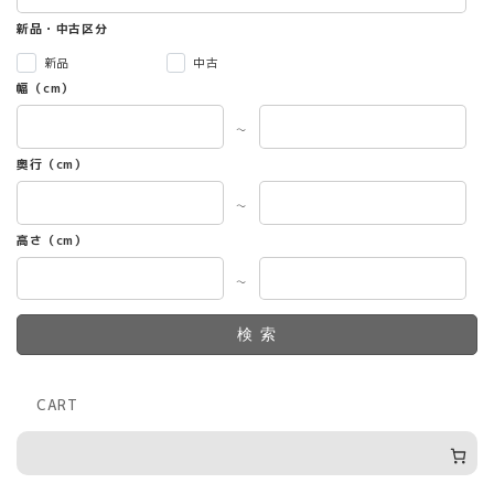
新品・中古区分
新品
中古
幅（cm）
～
奥行（cm）
～
高さ（cm）
～
検索
CART