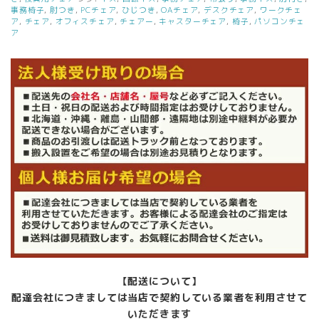
事務椅子
,
肘つき
,
PCチェア
,
ひじつき
,
OAチェア
,
デスクチェア
,
ワークチェ
ア
,
チェア
,
オフィスチェア
,
チェアー
,
キャスターチェア
,
椅子
,
パソコンチェ
ア
【配送について】
配達会社につきましては当店で契約している業者を利用させて
いただきます