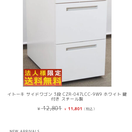
品
イトーキ サイドワゴン 3段 CZR-047LCC-9W9 ホワイト 鍵
付き スチール製
元
現
12,801
¥
11,801
(税込）
¥
の
在
価
の
格
価
は
格
NEW ARRIVALS