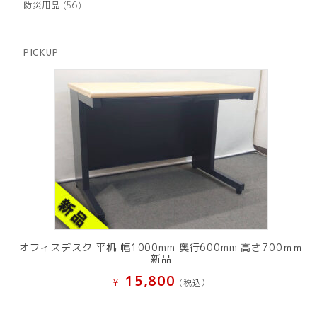
商
56
防災用品
56
の
品
個
商
の
品
商
PICKUP
品
オフィスデスク 平机 幅1000mm 奥行600mm 高さ700ｍｍ
新品
15,800
¥
(税込）