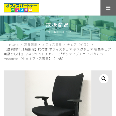
コ
ナ
ン
ビ
テ
ゲ
ン
ー
ツ
シ
取扱商品
へ
ョ
ONLINE SHOP
ス
ン
キ
に
ッ
移
HOME
取扱商品
オフィス家具
チェア（イス）
プ
動
【送料無料 地域限定】肘付き オフィスチェア デスクチェア 役員チェア
可動ひじ付き マネジメントチェア エグゼクティブチェア オカムラ
Visconte 【中古オフィス家具】【中古】