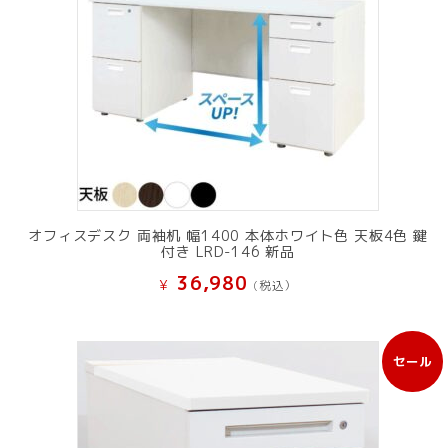
オフィスデスク 両袖机 幅1400 本体ホワイト色 天板4色 鍵
付き LRD-146 新品
36,980
¥
(税込）
セール
販
売
中
の
商