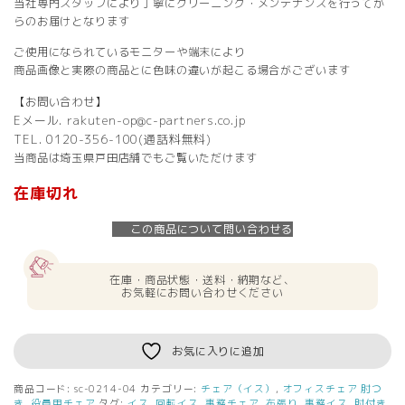
当社専門スタッフにより丁寧にクリーニング・メンテナンスを行ってか
らのお届けとなります
ご使用になられているモニターや端末により
商品画像と実際の商品とに色味の違いが起こる場合がございます
【お問い合わせ】
Eメール. rakuten-op@c-partners.co.jp
TEL. 0120-356-100(通話料無料)
当商品は埼玉県戸田店舗でもご覧いただけます
在庫切れ
この商品について問い合わせる
在庫・商品状態・送料・納期など、
お気軽にお問い合わせください
お気に入りに追加
商品コード:
sc-0214-04
カテゴリー:
チェア（イス）
,
オフィスチェア 肘つ
き
,
役員用チェア
タグ:
イス
,
回転イス
,
事務チェア
,
布張り
,
事務イス
,
肘付き
,