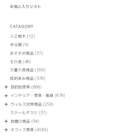
お気に入りリスト
CATAGORY
12
人工樹木
12
個
9
未分類
9
の
個
商
37
おすすめ商品
37
の
品
個
商
48
その他
48
の
品
個
商
169
大量入荷商品
169
の
品
個
商
378
成約済み商品
378
の
品
個
商
668
目的別家具
668
の
品
個
商
879
インテリア・家具・雑貨
879
の
品
個
商
259
ウィルス対策商品
259
の
品
個
商
37
スクールデスク
37
の
品
個
商
94
話題の商品
94
の
品
個
商
4589
オフィス家具
4589
の
品
個