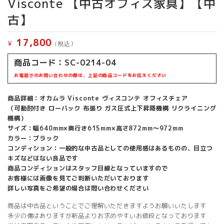
Visconte 【中古オフィス家具】【中
古】
17,800
¥
(税込）
商品コード：SC-0214-04
お電話でのお問い合わせの際は、上記の商品コードをお伝えください
商品詳細：オカムラ Visconte ヴィスコンテ オフィスチェア
（可動肘付き ローバック 布張り ガス圧式上下昇降機構 リクライニング
機構）
サイズ：幅640mm×奥行き615mm×高さ872mm～972mm
カラー：ブラック
コンディション：一般的な中古品としての使用感はあるものの、目立つ
キズなどはない良品です
商品コンディションはスタッフ目線となっていますので
お客様には画像を見てご判断いただいております
詳しい写真をご希望の場合は問い合わせください
商品は中古品ということでご理解いただきますようお願いいたします
多少の傷はありますが新品よりお求めやすいお値段となっております