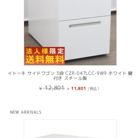
イトーキ サイドワゴン 3段 CZR-047LCC-9W9 ホワイト 鍵
付き スチール製
元
現
12,801
¥
11,801
(税込）
¥
の
在
価
の
格
価
は
格
NEW ARRIVALS
¥ 12,801
は
で
¥ 11,801
し
で
た。
す。