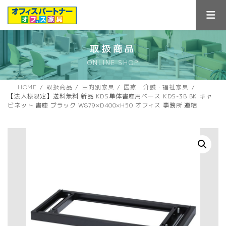
コ
ナ
ン
ビ
テ
ゲ
ン
ー
ツ
シ
取扱商品
へ
ョ
ONLINE SHOP
ス
ン
キ
に
ッ
移
HOME
取扱商品
目的別家具
医療・介護・福祉家具
プ
動
【法人様限定】送料無料 新品 KDS単体書庫用ベース KDS-3B BK キャ
ビネット 書庫 ブラック W879×D400×H50 オフィス 事務所 連結