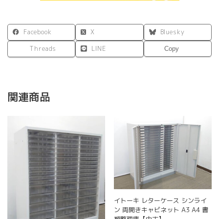
ク
W879×D400×H50
オ
Facebook
X
Bluesky
フ
ィ
Threads
LINE
Copy
ス
事
務
所
関連商品
連
結
個
イトーキ レターケース シンライ
ン 両開きキャビネット A3 A4 書
類整理庫【中古】