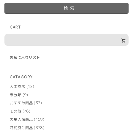
検索
CART
お気に入りリスト
CATAGORY
12
人工樹木
12
個
9
未分類
9
の
個
商
37
おすすめ商品
37
の
品
個
商
48
その他
48
の
品
個
商
169
大量入荷商品
169
の
品
個
商
378
成約済み商品
378
の
品
個