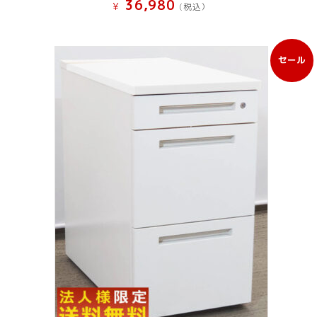
36,980
¥
(税込）
セール
販
売
中
の
商
品