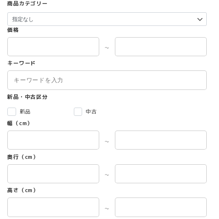
商品カテゴリー
価格
～
キーワード
新品・中古区分
新品
中古
幅（cm）
～
奥行（cm）
～
高さ（cm）
～