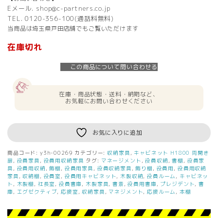
Eメール. shop@c-partners.co.jp
TEL. 0120-356-100(通話料無料)
当商品は埼玉県戸田店舗でもご覧いただけます
在庫切れ
この商品について問い合わせる
在庫・商品状態・送料・納期など、
お気軽にお問い合わせください
お気に入りに追加
商品コード:
y3h-00269
カテゴリー:
収納家具
,
キャビネット H1800 両開き
扉
,
役員家具
,
役員用収納家具
タグ:
マネージメント
,
役員収納
,
書棚
,
役員家
具
,
役員用収納
,
飾棚
,
役員用家具
,
役員収納家具
,
飾り棚
,
役員用
,
役員用収納
家具
,
収納棚
,
役員室
,
役員用キャビネット
,
木製収納
,
役員ルーム
,
キャビネッ
ト
,
木製棚
,
社長室
,
役員書庫
,
木製家具
,
書斎
,
役員用書庫
,
プレジデント
,
書
庫
,
エグゼクティブ
,
応接室
,
収納家具
,
マネジメント
,
応接ルーム
,
本棚