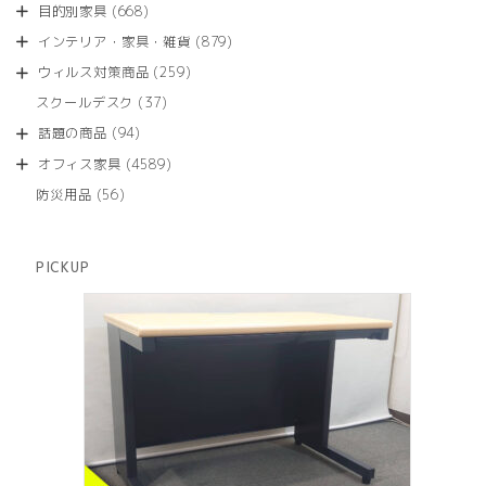
商
668
目的別家具
668
の
品
個
商
879
インテリア・家具・雑貨
879
の
品
個
商
259
ウィルス対策商品
259
の
品
個
商
37
スクールデスク
37
の
品
個
商
94
話題の商品
94
の
品
個
商
4589
オフィス家具
4589
の
品
個
商
56
防災用品
56
の
品
個
商
の
品
商
PICKUP
品