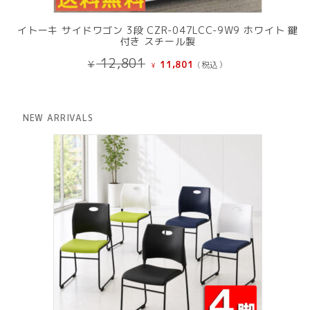
イトーキ サイドワゴン 3段 CZR-047LCC-9W9 ホワイト 鍵
付き スチール製
元
現
12,801
¥
11,801
(税込）
¥
の
在
価
の
格
価
は
格
NEW ARRIVALS
¥ 12,801
は
で
¥ 11,801
し
で
た。
す。