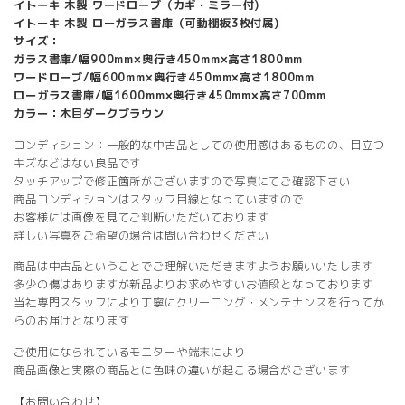
イトーキ 木製 ワードローブ（カギ・ミラー付)
イトーキ 木製 ローガラス書庫（可動棚板3枚付属)
サイズ：
ガラス書庫/幅900mm×奥行き450mm×高さ1800mm
ワードローブ/幅600mm×奥行き450mm×高さ1800mm
ローガラス書庫/幅1600mm×奥行き450mm×高さ700mm
カラー：木目ダークブラウン
コンディション：一般的な中古品としての使用感はあるものの、目立つ
キズなどはない良品です
タッチアップで修正箇所がございますので写真にてご確認下さい
商品コンディションはスタッフ目線となっていますので
お客様には画像を見てご判断いただいております
詳しい写真をご希望の場合は問い合わせください
商品は中古品ということでご理解いただきますようお願いいたします
多少の傷はありますが新品よりお求めやすいお値段となっております
当社専門スタッフにより丁寧にクリーニング・メンテナンスを行ってか
らのお届けとなります
ご使用になられているモニターや端末により
商品画像と実際の商品とに色味の違いが起こる場合がございます
【お問い合わせ】