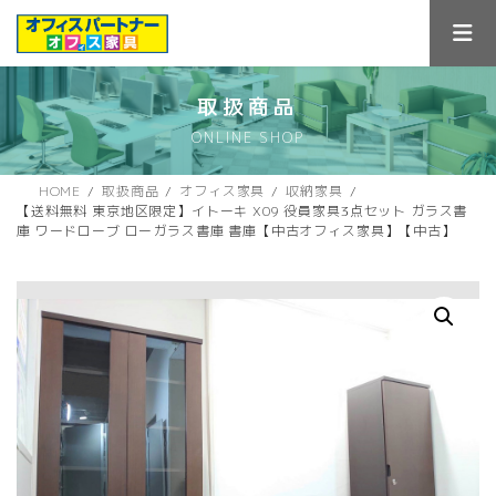
コ
ナ
ン
ビ
テ
ゲ
ン
ー
ツ
シ
取扱商品
へ
ョ
ONLINE SHOP
ス
ン
キ
に
ッ
移
HOME
取扱商品
オフィス家具
収納家具
プ
動
【送料無料 東京地区限定】イトーキ X09 役員家具3点セット ガラス書
庫 ワードローブ ローガラス書庫 書庫【中古オフィス家具】【中古】