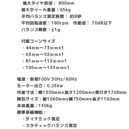
最大タイヤ直径： 800mm
最大ホイール重量：65kg
平均バランス測定時間： 約8秒
平均回転速度：180rpm 作動音： 70dB以下
バランス精度：±1g
付属コーンサイズ
・44ｍｍ〜73ｍｍ×1
・63ｍｍ〜92ｍｍ×1
・81ｍｍ〜113ｍｍ×1
・105ｍｍ〜133ｍｍ×1
電源：単相100V 50Hz/60Hz
モーター出力：0.25kw
作業寸法：横1300mm×高さ1200mm×奥行き1700mm
梱包サイズ：縦1060mm×横750mm×高さ1160mm
本体重量：130kg
標準装備機能：
・ダイナミック測定
・スタティックバランス測定