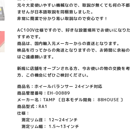
元々大変使いやすい機械なので、取説が無くても何の不都
ませんが日本語取説を同梱致しました。
非常に簡潔で分かり易い取説なので安心です！
AC100V仕様ですので、好きな設置場所でお使いになり
すすめです。
商品は、国内輸入元メーカーからの直送となります。
検品を行ってからの発送となりますので、お時間に余裕の
はご遠慮願います。
新規に店舗をオープンされる方、今お使いの物の交換を考
方、この機会にぜひご検討ください。
商品名：ホイールバランサー 24インチ対応
商品管理番号：EH-00889
メーカー名：TAMP 〔日本モデル開発： 88HOUSE 〕
商品型式：RA1
仕様：
測定リム径： 12〜24インチ
測定リム幅： 1.5〜13インチ