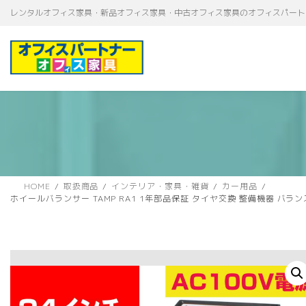
コ
ナ
レンタルオフィス家具・新品オフィス家具・中古オフィス家具のオフィスパート
ン
ビ
テ
ゲ
ン
ー
ツ
シ
へ
ョ
ス
ン
キ
に
ッ
移
プ
動
HOME
取扱商品
インテリア・家具・雑貨
カー用品
ホイールバランサー TAMP RA1 1年部品保証 タイヤ交換 整備機器 バラ