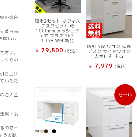
宛の場合
限定2セット オフィス
デスクセット 幅
1000mm メッシュチ
到着日当
ェア プラス SH2-
お願いし
106H WM 新品
脇机 3段 ワゴン 延長
29,800
¥
(税込）
デスク サイドワゴン
ださい。
カギ付き 中古
ックでの
7,979
¥
(税込）
引き上げ
ていただ
のご入金
セール
販
売
中
運輸・名
の
商
るのでト
品
ようお願