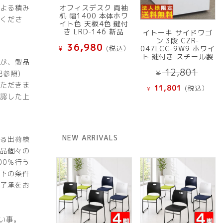
よる積み
オフィスデスク 両袖
机 幅1400 本体ホワ
くださ
イト色 天板4色 鍵付
き LRD-146 新品
イトーキ サイドワゴ
ン 3段 CZR-
36,980
¥
(税込）
047LCC-9W9 ホワイ
ト 鍵付き スチール製
が、製品
元
12,801
参照)
¥
の
現
ただきま
11,801
(税込）
¥
価
在
認した上
格
の
は
価
¥ 12
格
NEW ARRIVALS
で
る出荷検
は
し
品個々の
¥ 11,801
た。
00％行う
で
下の条件
す。
了承をお
。
い事。