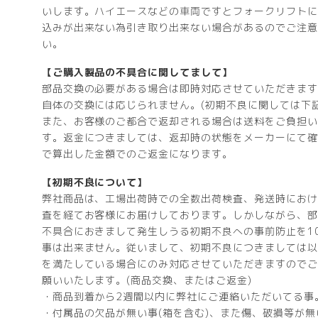
いします。ハイエースなどの車両ですとフォークリフトに
込みが出来ない為引き取り出来ない場合があるのでご注意
い。
【ご購入製品の不具合に関してまして】
部品交換の必要がある場合は即時対応させていただきます
自体の交換には応じられません。(初期不良に関しては下記
また、お客様のご都合で返却される場合は送料をご負担い
す。返金につきましては、返却時の状態をメーカーにて確
で算出した金額でのご返金になります。
【初期不良について】
弊社商品は、工場出荷時での全数出荷検査、発送時におけ
査を経てお客様にお届けしております。しかしながら、部
不具合におきまして発生しうる初期不良への事前防止を1
事は出来ません。従いまして、初期不良につきましては以
を満たしている場合にのみ対応させていただきますのでご
願いいたします。(商品交換、またはご返金)
・商品到着から2週間以内に弊社にご連絡いただいてる事
・付属品の欠品が無い事(箱を含む)、また傷、破損等が無