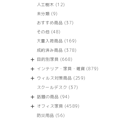
12
人工樹木
12
個
9
未分類
9
の
個
商
37
おすすめ商品
37
の
品
個
商
48
その他
48
の
品
個
商
169
大量入荷商品
169
の
品
個
商
378
成約済み商品
378
の
品
個
商
668
目的別家具
668
の
品
個
商
879
インテリア・家具・雑貨
879
の
品
個
商
259
ウィルス対策商品
259
の
品
個
商
37
スクールデスク
37
の
品
個
商
94
話題の商品
94
の
品
個
商
4589
オフィス家具
4589
の
品
個
商
56
防災用品
56
の
品
個
商
の
品