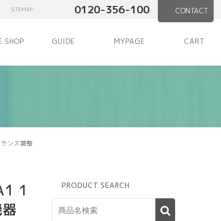
0120-356-100
SITEMAP
CONTACT
E SHOP
GUIDE
MYPAGE
CART
 バランス調整
1 1
PRODUCT SEARCH
機器