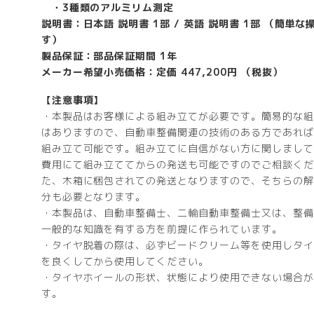
・3種類のアルミリム測定
説明書：日本語 説明書 1部 / 英語 説明書 1部 （簡単
す）
製品保証：部品保証期間 1年
メーカー希望小売価格：定価 447,200円 （税抜）
【注意事項】
・本製品はお客様による組み立てが必要です。簡易的な組
はありますので、自動車整備関連の技術のある方であれば
組み立て可能です。組み立てに自信がない方に関しまして
費用にて組み立ててからの発送も可能ですのでご相談くだ
た、木箱に梱包されての発送となりますので、そちらの解
分も必要となります。
・本製品は、自動車整備士、二輪自動車整備士又は、整備
一般的な知識を有する方を前提に作られています。
・タイヤ脱着の際は、必ずビードクリーム等を使用しタイ
を良くしてから使用してください。
・タイヤホイールの形状、状態により使用できない場合が
す。