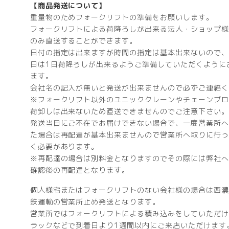
【商品発送について】
重量物のためフォークリフトの準備をお願いします。
フォークリフトによる荷降ろしが出来る法人・ショップ様
のみ直送することができます。
日付の指定は出来ますが時間の指定は基本出来ないので、
日は1日荷降ろしが出来るようご準備していただくように
ます。
会社名の記入が無いと発送が出来ませんので必ずご連絡く
※フォークリフト以外のユニッククレーンやチェーンブロ
荷卸しは出来ないため直送できませんのでご注意下さい。
発送当日にご不在でお届けできない場合で、一度営業所へ
た場合は再配達が基本出来ませんので営業所へ取りに行っ
く必要があります。
※再配達の場合は別料金となりますのでその際には弊社へ
確認後の再配達となります。
個人様宅またはフォークリフトのない会社様の場合は西濃
鉄運輸の営業所止め発送となります。
営業所ではフォークリフトによる積み込みをしていただけ
ラックなどで到着日より1週間以内にご来店いただけます