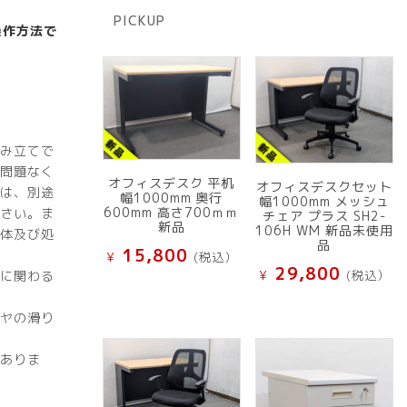
商
PICKUP
品
な操作方法で
み立てで
問題なく
オフィスデスク 平机
オフィスデスクセット
は、別途
幅1000mm 奥行
幅1000mm メッシュ
600mm 高さ700ｍｍ
さい。ま
チェア プラス SH2-
新品
106H WM 新品未使用
体及び処
品
15,800
¥
(税込）
29,800
に関わる
¥
(税込）
ヤの滑り
ありま