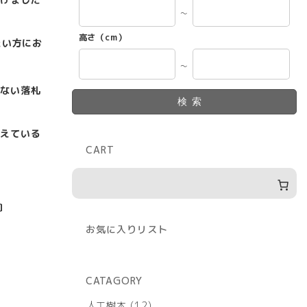
～
高さ（cm）
たい方にお
～
ない落札
検索
えている
CART
〕
お気に入りリスト
CATAGORY
12
人工樹木
12