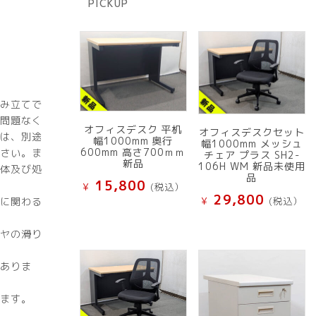
PICKUP
品
み立てで
問題なく
オフィスデスク 平机
オフィスデスクセット
は、別途
幅1000mm 奥行
幅1000mm メッシュ
600mm 高さ700ｍｍ
さい。ま
チェア プラス SH2-
新品
106H WM 新品未使用
体及び処
品
15,800
¥
(税込）
29,800
に関わる
¥
(税込）
ヤの滑り
ありま
ます。