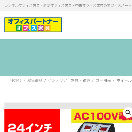
コ
ナ
レンタルオフィス家具・新品オフィス家具・中古オフィス家具のオフィスパート
ン
ビ
テ
ゲ
ン
ー
ツ
シ
へ
ョ
ス
ン
キ
に
ッ
移
プ
動
HOME
取扱商品
インテリア・家具・雑貨
カー用品
ホイール