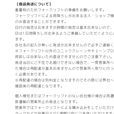
【商品発送について】
重量物のためフォークリフトの準備をお願いします。
フォークリフトによる荷降ろしが出来る法人・ショップ様
のみ直送することができます。
日付の指定は出来ますが時間の指定は基本出来ないので、
日は1日荷降ろしが出来るようご準備していただくように
ます。
会社名の記入が無いと発送が出来ませんので必ずご連絡く
※フォークリフト以外のユニッククレーンやチェーンブロ
荷卸しは出来ないため直送できませんのでご注意下さい。
発送当日にご不在でお届けできない場合で、一度営業所へ
た場合は再配達が基本出来ませんので営業所へ取りに行っ
く必要があります。
※再配達の場合は別料金となりますのでその際には弊社へ
確認後の再配達となります。
個人様宅またはフォークリフトのない会社様の場合は西濃
鉄運輸の営業所止め発送となります。
営業所ではフォークリフトによる積み込みをしていただけ
ラックなどで到着日より1週間以内にご来店いただけます