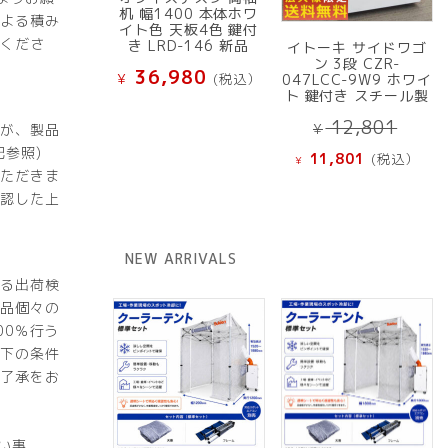
机 幅1400 本体ホワ
よる積み
イト色 天板4色 鍵付
くださ
き LRD-146 新品
イトーキ サイドワゴ
ン 3段 CZR-
36,980
¥
(税込）
047LCC-9W9 ホワイ
ト 鍵付き スチール製
元
12,801
が、製品
¥
の
現
参照)
11,801
(税込）
¥
価
在
ただきま
格
の
認した上
は
価
¥ 12
格
NEW ARRIVALS
で
は
し
る出荷検
¥ 11,801
た。
品個々の
で
00％行う
す。
下の条件
了承をお
。
い事。