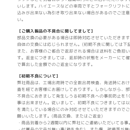
いします。ハイエースなどの車両ですとフォークリフトに
込みが出来ない為引き取り出来ない場合があるのでご注意
い。
【ご購入製品の不具合に関してまして】
部品交換の必要がある場合は即時対応させていただきます
自体の交換には応じられません。(初期不良に関しては下記
また、お客様のご都合で返却される場合は送料をご負担い
す。返金につきましては、返却時の状態をメーカーにて確
で算出した金額でのご返金になります。
【初期不良について】
弊社商品は、工場出荷時での全数出荷検査、発送時におけ
査を経てお客様にお届けしております。しかしながら、部
不具合におきまして発生しうる初期不良への事前防止を1
事は出来ません。従いまして、初期不良につきましては以
を満たしている場合にのみ対応させていただきますのでご
願いいたします。(商品交換、またはご返金)
・商品到着から2週間以内に弊社にご連絡いただいてる事
・付属品の欠品が無い事(箱を含む)、また傷、破損等が無