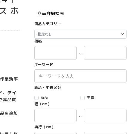
ス ホ
商品詳細検索
商品カテゴリー
価格
～
キーワード
作業効率
新品・中古区分
ド、ダイ
新品
中古
で高品質
幅（cm）
品を追加
～
奥行（cm）
けました