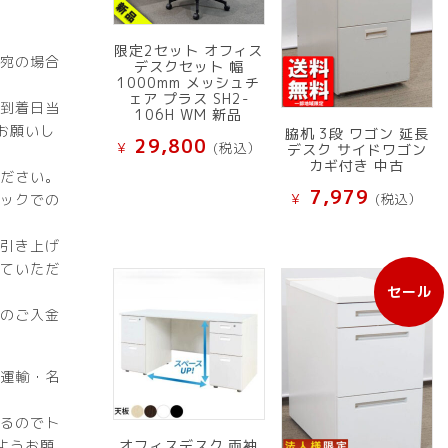
限定2セット オフィス
宛の場合
デスクセット 幅
1000mm メッシュチ
ェア プラス SH2-
到着日当
106H WM 新品
お願いし
脇机 3段 ワゴン 延長
29,800
¥
(税込）
デスク サイドワゴン
カギ付き 中古
ださい。
7,979
ックでの
¥
(税込）
引き上げ
ていただ
セール
販
のご入金
売
中
の
運輸・名
商
品
るのでト
ようお願
オフィスデスク 両袖