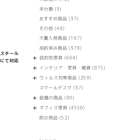
個
9
未分類
9
の
個
商
37
おすすめ商品
37
の
品
個
商
48
その他
48
の
品
個
商
167
大量入荷商品
167
の
品
個
商
378
成約済み商品
378
の
品
スチール
個
商
664
目的別家具
664
の
にて対応
品
個
商
875
インテリア・家具・雑貨
875
の
品
個
商
259
ウィルス対策商品
259
の
品
個
商
37
スクールデスク
37
の
品
個
商
90
話題の商品
90
の
品
個
商
4556
オフィス家具
4556
の
品
個
商
52
防災用品
52
の
品
個
商
の
品
商