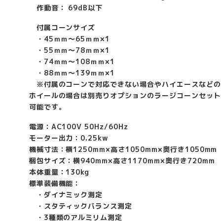
作動音： 69dB以下
付属コーンサイズ
・45ｍｍ〜65ｍｍ×1
・55ｍｍ〜78ｍｍ×1
・74ｍｍ〜108ｍｍ×1
・88ｍｍ〜139ｍｍ×1
※付属のコーンで対応できない場合やハイエースなどの
ホイールの場合は別売りオプションのラージコーンセット
可能です。
電源：AC100V 50Hz/60Hz
モーター出力：0.25kw
機械寸法：横1250mm×高さ1050mm×奥行き1050mm
梱包サイズ：横940mm×高さ1170mm×奥行き720mm
本体重量：130kg
標準装備機能：
・ダイナミック測定
・スタティックバランス測定
・3種類のアルミリム測定