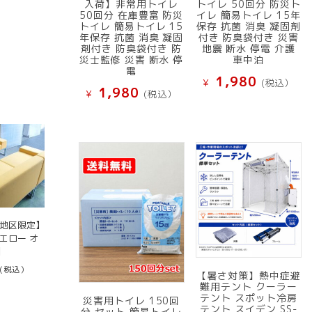
入荷】非常用トイレ
トイレ 50回分 防災ト
50回分 在庫豊富 防災
イレ 簡易トイレ 15年
トイレ 簡易トイレ 15
保存 抗菌 消臭 凝固剤
年保存 抗菌 消臭 凝固
付き 防臭袋付き 災害
剤付き 防臭袋付き 防
地震 断水 停電 介護
災士監修 災害 断水 停
車中泊
電
1,980
¥
(税込）
1,980
¥
(税込）
京地区限定】
エロー オ
】
(税込）
【暑さ対策】熱中症避
難用テント クーラー
テント スポット冷房
災害用トイレ 150回
テント スイデン SS-
分 セット 簡易トイレ