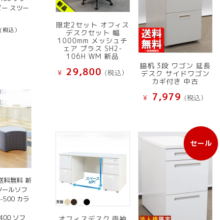
ビー スツー
限定2セット オフィス
(税込）
デスクセット 幅
1000mm メッシュチ
ェア プラス SH2-
106H WM 新品
脇机 3段 ワゴン 延長
29,800
¥
(税込）
デスク サイドワゴン
カギ付き 中古
7,979
¥
(税込）
セール
販
売
中
の
送料無料 新
商
ツールソフ
品
-500 カラ
400 ソフ
オフィスデスク 両袖