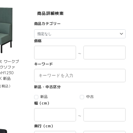
商品詳細検索
商品カテゴリー
価格
～
ス ワークブ
キーワード
ックソファ
H1230
NK 新品
(税込）
新品・中古区分
新品
中古
幅（cm）
～
奥行（cm）