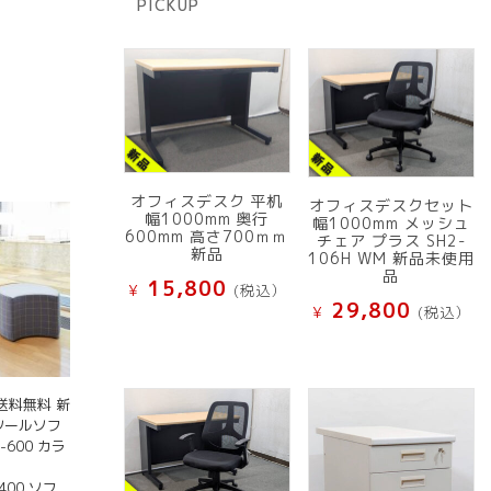
PICKUP
品
オフィスデスク 平机
オフィスデスクセット
幅1000mm 奥行
幅1000mm メッシュ
600mm 高さ700ｍｍ
チェア プラス SH2-
新品
106H WM 新品未使用
品
15,800
¥
(税込）
29,800
¥
(税込）
送料無料 新
ツールソフ
-600 カラ
400 ソフ