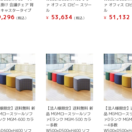
す。
シ
人掛け 会議チェア 背
ァ オフィス ロビー スツー
ァ オフィス ロ
オ
ョ
 キャスタータイプ
ル
ル
プ
,296
53,634
51,132
ン
¥
¥
(税込）
(税込）
シ
は
こ
こ
ョ
商
の
の
ン
品
商
商
は
ペ
品
品
商
ー
に
に
品
ジ
は
は
ペ
か
複
複
ー
ら
数
数
ジ
選
の
の
か
択
バ
バ
ら
で
リ
リ
選
き
エ
エ
択
ま
ー
ー
様限定】送料無料 新
【法人様限定】送料無料 新
【法人様限定】
で
す
シ
シ
GMロースツールソフ
品 MGMロースツールソフ
品 MGMロース
き
ク MGM-600 カラ
ァEランク MGM-500 カラ
ァDランク MGM
ョ
ョ
ま
ー多数
ー4多数
ン
ン
す
×D600×H400 ソフ
W500×D500×H400 ソフ
W500×D500×H