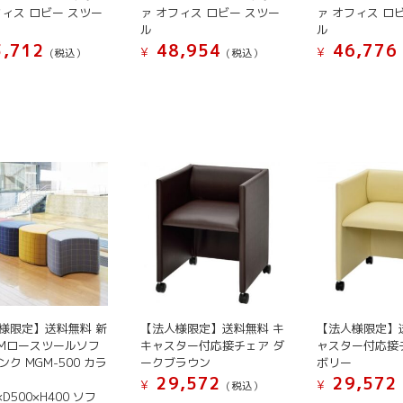
が
が
フィス ロビー スツー
ァ オフィス ロビー スツー
ァ オフィス ロ
あ
あ
ル
ル
り
り
,712
48,954
46,776
¥
¥
(税込）
(税込）
ま
ま
こ
こ
す。
す。
の
の
オ
オ
商
商
プ
プ
品
品
シ
シ
に
に
ョ
ョ
は
は
ン
ン
複
複
は
は
数
数
商
商
の
の
品
品
バ
バ
ペ
ペ
リ
リ
ー
ー
エ
エ
ジ
ジ
ー
ー
様限定】送料無料 新
【法人様限定】送料無料 キ
【法人様限定】
か
か
シ
シ
GMロースツールソフ
キャスター付応接チェア ダ
ャスター付応接
ら
ら
ンク MGM-500 カラ
ークブラウン
ボリー
ョ
ョ
選
選
29,572
29,572
¥
¥
ン
ン
(税込）
×D500×H400 ソフ
択
択