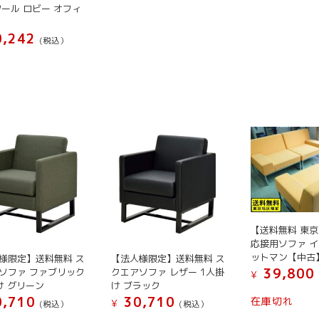
が
が
ツール ロビー オフィ
で
で
あ
あ
き
き
り
り
,242
(税込）
ま
ま
ま
ま
す
す
す。
す。
オ
オ
プ
プ
シ
シ
ョ
ョ
ン
ン
は
は
商
商
品
品
ペ
ペ
【送料無料 東
ー
ー
応接用ソファ イ
ジ
ジ
ットマン【中古
様限定】送料無料 ス
【法人様限定】送料無料 ス
か
か
39,800
ソファ ファブリック
クエアソファ レザー 1人掛
¥
ら
ら
け グリーン
け ブラック
選
選
,710
30,710
在庫切れ
¥
(税込）
(税込）
択
択