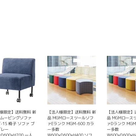
品
の
プ
に
商
シ
は
品
ョ
複
に
ン
数
は
は
の
複
商
バ
数
品
リ
の
ペ
エ
バ
ー
ー
リ
ジ
シ
エ
か
ョ
ー
ら
ン
シ
選
が
ョ
択
あ
ン
で
り
が
き
ま
様限定】送料無料 新
【法人様限定】送料無料 新
【法人様限定】
あ
ま
RTムービングソファ
品 MGMロースツールソフ
品 MGMロース
す。
り
RT-1S 椅子 ソファ ブ
ァEランク MGM-600 カラ
ァDランク MGM
す
オ
ま
グレー
ー多数
ー多数
プ
×D600×H700 一人
W600×D600×H400 ソフ
W600×D600×H