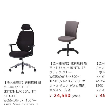
【法人様限定】送料無料 新
【法人
品 NTUチェア 布 NTU-76
チェア 
ブラック グレー
HI 
W635×D615×H890～
ネイビ
1050（SH410～525） オ
W525
【法人様限定】送料無料 新
フィス チェア デスク周辺
1290
品 LUXﾁｪｱ SPECIAL
キャスター付き
フィス
EDITION LUX-39AL+FT-
24,530
45
¥
¥
A+LUX-H
(税込）
W655×D645×H1067～
こ
こ
1157（SH417～507） キ