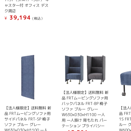
の
の
ャスター付 オフィス デス
商
商
ク周辺
品
品
39,194
¥
(税込）
に
に
こ
は
は
の
複
複
商
数
数
品
の
の
に
バ
バ
は
リ
リ
複
エ
エ
数
ー
ー
の
シ
シ
バ
ョ
ョ
【法人様限定】送料無料 新
リ
ン
ン
品 FRTムービングソファ用
エ
バックパネル FRT-BP 椅子
が
が
ー
【法人様限定】送料無料 新
【法人
ソファ ブルー グレー
あ
あ
シ
品 FRTムービングソファ用
品 F
W630×D30×H1100 一人
り
り
サイドパネル FRT-SP 椅子
1S F
用 一人掛け 背もたれ パー
ョ
ま
ま
ソファ ブルー グレー
ルー 
テーション プライバシー
ン
W630×D30×H1100 一人
W600