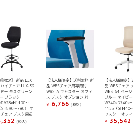
商
品
に
は
複
数
の
バ
リ
エ
ー
シ
様限定】 新品 LUX
【法人様限定】送料無料 新
【法人様限定】
ョ
ハイチェア LUX-39
品 WBSチェア用専用肘
品 WBSチェア
ン
ボルドー モスグリーン
WBS-A キャスター オフィ
WBS-64 ベー
ー ブラック
ス デスク オプション 肘
ブルー ネイビー
が
×D628×H1100～
W740×D740×H
6,766
あ
¥
(税込）
（SH590～780） オ
1125（SH440
り
こ
 チェア デスク周辺
ャスター オフィ
ま
の
,352
35,542
¥
(税込）
す。
商
こ
オ