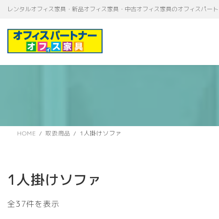
コ
ナ
レンタルオフィス家具・新品オフィス家具・中古オフィス家具のオフィスパート
ン
ビ
テ
ゲ
ン
ー
ツ
シ
へ
ョ
ス
ン
キ
に
ッ
移
プ
動
HOME
取扱商品
1人掛けソファ
1人掛けソファ
新
全37件を表示
し