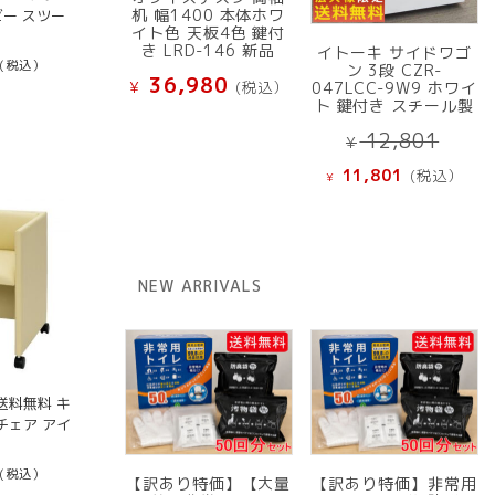
机 幅1400 本体ホワ
ビー スツー
イト色 天板4色 鍵付
き LRD-146 新品
イトーキ サイドワゴ
(税込）
ン 3段 CZR-
36,980
¥
(税込）
047LCC-9W9 ホワイ
ト 鍵付き スチール製
元
12,801
¥
の
現
11,801
(税込）
¥
価
在
格
の
は
価
¥ 12
格
NEW ARRIVALS
で
は
し
¥ 11,801
た。
で
す。
送料無料 キ
チェア アイ
(税込）
【訳あり特価】【大量
【訳あり特価】非常用