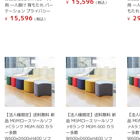
す。
す。
15,596
¥
(税込）
が
用 一人掛け 背もたれ パー
用 一
オ
オ
あ
こ
テーション プライバシー
もたれ
プ
プ
り
15,596
29
の
¥
¥
(税込）
シ
シ
ま
商
こ
こ
ョ
ョ
す。
品
の
の
ン
ン
オ
に
商
商
は
は
プ
は
品
品
商
商
シ
複
に
に
品
品
ョ
数
は
は
ペ
ペ
ン
の
複
複
ー
ー
は
バ
数
数
ジ
ジ
商
リ
の
の
か
か
品
エ
バ
バ
ら
ら
ペ
ー
リ
リ
選
選
ー
シ
エ
エ
択
択
ジ
ョ
ー
ー
【法人様限定】送料無料 新
【法人様限定】送料無料 新
【法人
で
で
か
ン
シ
シ
品 MGMロースツールソフ
品 MGMロースツールソフ
品 M
き
き
ら
が
ァCランク MGM-600 カラ
ァBランク MGM-600 カラ
ァAラン
ョ
ョ
ま
ま
選
ー多数
ー多数
ー多数
あ
ン
ン
す
す
W600×D600×H400 ソフ
W600×D600×H400 ソフ
W600