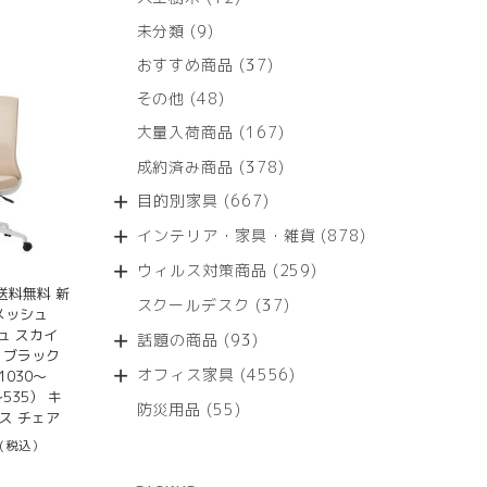
個
9
未分類
9
の
個
商
37
おすすめ商品
37
の
品
個
商
48
その他
48
の
品
個
商
167
大量入荷商品
167
の
品
個
商
378
成約済み商品
378
の
品
個
商
667
目的別家具
667
の
品
個
商
878
インテリア・家具・雑貨
878
の
品
個
商
259
ウィルス対策商品
259
の
品
個
送料無料 新
商
37
スクールデスク
37
の
 メッシュ
品
個
商
ジュ スカイ
93
話題の商品
93
の
 ブラック
品
個
商
4556
オフィス家具
4556
1030～
の
品
個
～535） キ
商
55
防災用品
55
の
ス チェア
品
個
商
(税込）
の
品
商