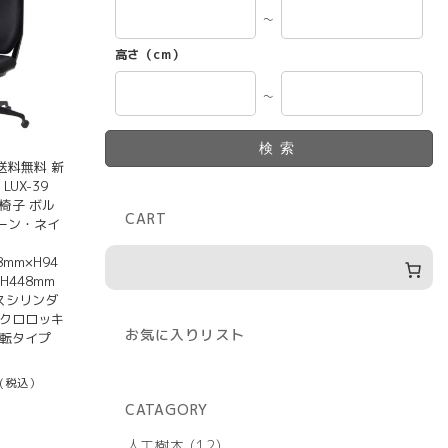
～
高さ（cm）
～
検索
送料無料 新
LUX-39
椅子 ボル
CART
ーン・ネイ
8mm×H94
H448mm
ガスシリンダ
ンクロロッキ
お気に入りリスト
回転タイプ
(税込）
CATAGORY
12
人工樹木
12