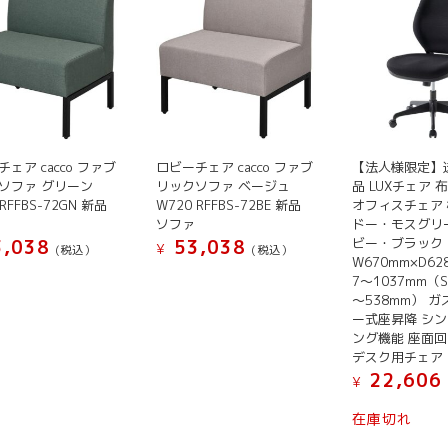
ェア cacco ファブ
ロビーチェア cacco ファブ
【法人様限定】
ソファ グリーン
リックソファ ベージュ
品 LUXチェア 布 
 RFFBS-72GN 新品
W720 RFFBS-72BE 新品
オフィスチェア 
ソファ
ドー・モスグリ
ビー・ブラック
,038
53,038
¥
(税込）
(税込）
W670mm×D62
7～1037mm（S
～538mm） 
ー式座昇降 シ
ング機能 座面
デスク用チェア
22,606
¥
こ
在庫切れ
の