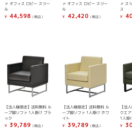
が
が
が
ま
ァ オフィス ロビー スツー
ァ オフィス ロビー スツー
ァ ス
で
で
あ
あ
あ
ル
ル
ス
す
き
き
り
り
り
44,598
42,420
40
¥
¥
¥
(税込）
(税込）
ま
ま
ま
ま
ま
こ
こ
こ
す
す
す。
す。
す。
の
の
の
オ
オ
オ
商
商
商
プ
プ
プ
品
品
品
シ
シ
シ
に
に
に
ョ
ョ
ョ
は
は
は
ン
ン
ン
複
複
複
は
は
は
数
数
数
商
商
商
の
の
の
品
品
品
バ
バ
バ
ペ
ペ
ペ
リ
リ
リ
ー
ー
ー
エ
エ
エ
ジ
ジ
ジ
ー
ー
ー
【法人様限定】送料無料 ル
【法人様限定】送料無料 ル
【法人
か
か
か
シ
シ
シ
ープ脚ソファ 1人掛け ブラ
ープ脚ソファ 1人掛け ホワ
クエア
ら
ら
ら
ック
イト
1人掛
ョ
ョ
ョ
選
選
選
39,789
39,789
30
¥
¥
¥
ン
ン
ン
(税込）
(税込）
択
択
択