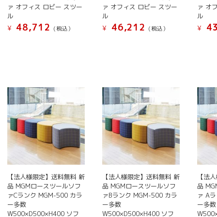
択
り
が
が
ァ オフィス ロビー スツー
ァ オフィス ロビー スツー
ァ オ
で
ま
あ
あ
ル
ル
ル
き
す。
り
り
48,712
46,212
43
¥
¥
¥
(税込）
(税込）
ま
オ
ま
ま
こ
こ
こ
す
プ
す。
す。
の
の
の
シ
オ
オ
商
商
商
ョ
プ
プ
品
品
品
ン
シ
シ
に
に
に
は
ョ
ョ
は
は
は
商
ン
ン
複
複
複
品
は
は
数
数
数
ペ
商
商
の
の
の
ー
品
品
バ
バ
バ
ジ
ペ
ペ
リ
リ
リ
か
ー
ー
エ
エ
エ
ら
ジ
ジ
ー
ー
ー
【法人様限定】送料無料 新
【法人様限定】送料無料 新
【法人
選
か
か
シ
シ
シ
品 MGMロースツールソフ
品 MGMロースツールソフ
品 M
択
ら
ら
ァCランク MGM-500 カラ
ァBランク MGM-500 カラ
ァ Aラ
ョ
ョ
ョ
で
選
選
ー多数
ー多数
ー多数
ン
ン
ン
き
W500×D500×H400 ソフ
W500×D500×H400 ソフ
W500
択
択