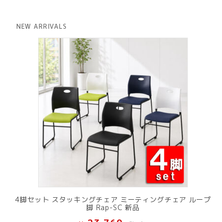
価
の
格
価
は
格
NEW ARRIVALS
¥ 12,801
は
で
¥ 11,801
し
で
た。
す。
4脚セット スタッキングチェア ミーティングチェア ループ
脚 Rap-SC 新品