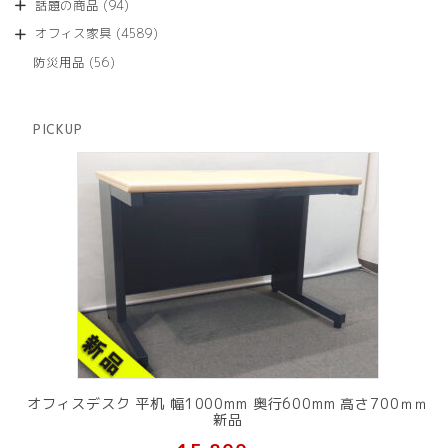
商
94
話題の商品
94
の
品
個
商
4589
オフィス家具
4589
の
品
個
商
56
防災用品
56
の
品
個
商
の
品
商
PICKUP
品
オフィスデスク 平机 幅1000mm 奥行600mm 高さ700ｍｍ
新品