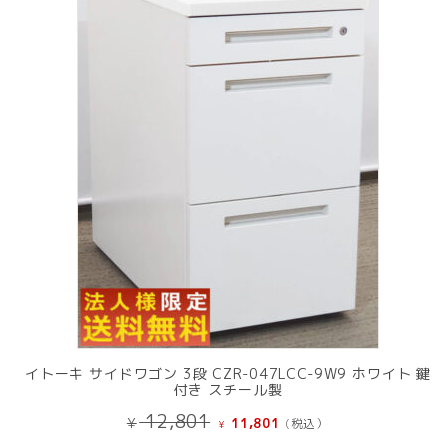
中
の
商
品
イトーキ サイドワゴン 3段 CZR-047LCC-9W9 ホワイト 鍵
付き スチール製
元
現
12,801
¥
11,801
(税込）
¥
の
在