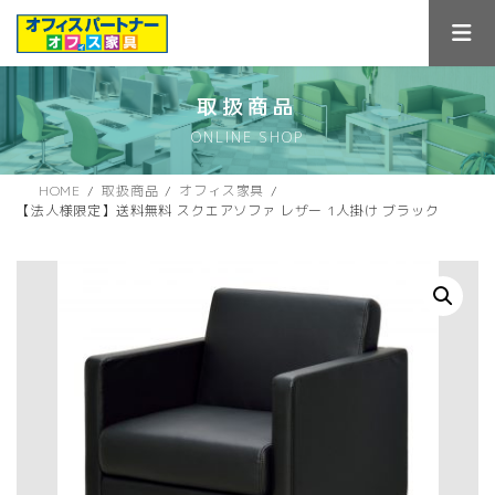
コ
ナ
ン
ビ
テ
ゲ
ン
ー
ツ
シ
取扱商品
へ
ョ
ONLINE SHOP
ス
ン
キ
に
ッ
移
HOME
取扱商品
オフィス家具
プ
動
【法人様限定】送料無料 スクエアソファ レザー 1人掛け ブラック