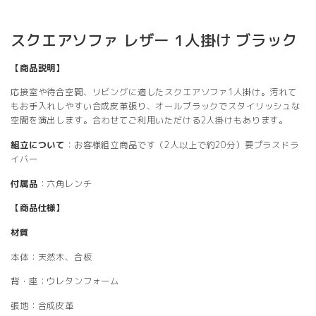
スクエアソファ レザー 1人掛け ブラック
【商品説明】
応接室や待合空間、リビングに適したスクエアソファ1人掛け。汚れて
もお手入れしやすい合成皮革張り、オールブラックでスタイリッシュな
空間を演出します。合わせてご利用いただける2人掛けもあります。
組立について
：お客様組立商品です（2人以上で約20分）要プラスドラ
イバー
付属品
：六角レンチ
【商品仕様】
材質
本体：天然木、合板
背・座：ウレタンフォーム
張地：合成皮革