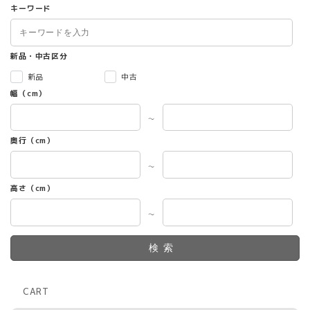
キーワード
新品・中古区分
新品
中古
幅（cm）
～
奥行（cm）
～
高さ（cm）
～
検索
CART