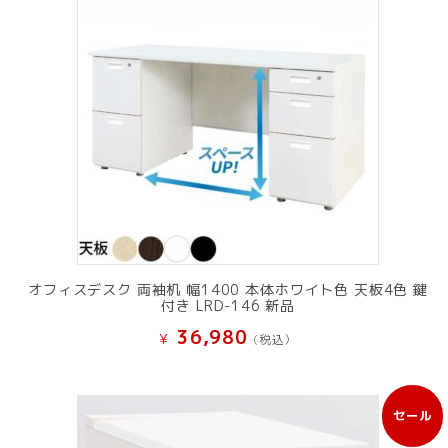
オフィスデスク 両袖机 幅1400 本体ホワイト色 天板4色 鍵
付き LRD-146 新品
36,980
¥
(税込）
セール
販
売