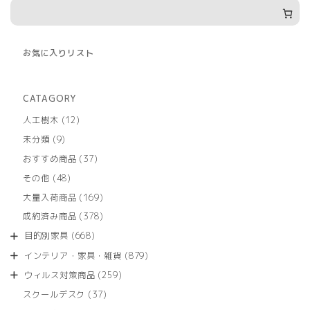
お気に入りリスト
CATAGORY
12
人工樹木
12
個
9
未分類
9
の
個
商
37
おすすめ商品
37
の
品
個
商
48
その他
48
の
品
個
商
169
大量入荷商品
169
の
品
個
商
378
成約済み商品
378
の
品
個
商
668
目的別家具
668
の
品
個
商
879
インテリア・家具・雑貨
879
の
品
個
商
259
ウィルス対策商品
259
の
品
個
商
37
スクールデスク
37
の
品
個