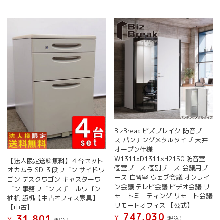
BizBreak ビズブレイク 防音ブー
ス パンチングメタルタイプ 天井
オープン仕様
W1311×D1311×H2150 防音室
【法人限定送料無料】４台セット
個室ブース 個別ブース 会議用ブ
オカムラ SD ３段ワゴン サイドワ
ース 自習室 ウェブ会議 オンライ
ゴン デスクワゴン キャスターワ
ン会議 テレビ会議 ビデオ会議 リ
ゴン 事務ワゴン スチールワゴン
モートミーティング リモート会議
袖机 脇机【中古オフィス家具】
リモートオフィス 【公式】
【中古】
747,030
31,801
¥
(税込）
¥
(税込）