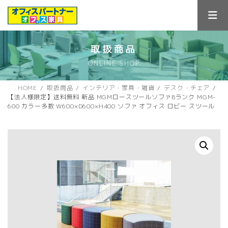
コ
ナ
ン
ビ
テ
ゲ
ン
ー
ツ
シ
取扱商品
へ
ョ
ONLINE SHOP
ス
ン
キ
に
ッ
移
HOME
取扱商品
インテリア・家具・雑貨
デスク・チェア
プ
動
【法人様限定】送料無料 新品 MGMロースツールソファBランク MGM-
600 カラー多数 W600×D600×H400 ソファ オフィス ロビー スツール