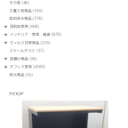
商
48
その他
48
の
品
個
商
169
大量入荷商品
169
の
品
個
商
378
成約済み商品
378
の
品
個
商
668
目的別家具
668
の
品
個
商
879
インテリア・家具・雑貨
879
の
品
個
商
259
ウィルス対策商品
259
の
品
個
商
37
スクールデスク
37
の
品
個
商
94
話題の商品
94
の
品
個
商
4589
オフィス家具
4589
の
品
個
商
56
防災用品
56
の
品
個
商
の
品
商
PICKUP
品