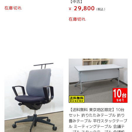
【中古】
こ
29,800
在庫切れ
¥
(税込）
の
商
在庫切れ
品
に
は
複
数
の
バ
リ
エ
ー
シ
ョ
ン
が
あ
【送料無料 東京地区限定】10台
り
セット 折りたたみテーブル 折り
ま
畳みテーブル 平行スタックテーブ
す。
ル ミーティングテーブル 会議テ
オ