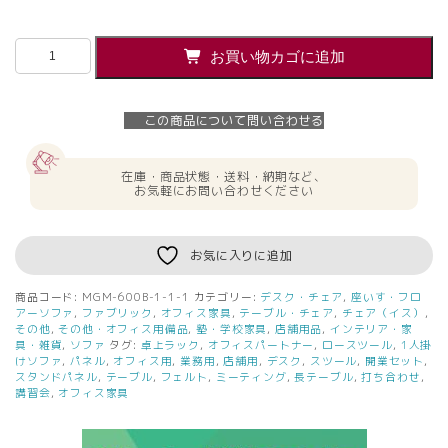
【法
お買い物カゴに追加
人
様
限
この商品について問い合わせる
定】
送
料
在庫・商品状態・送料・納期など、
無
お気軽にお問い合わせください
料
新
品
お気に入りに追加
MGM
ロ
商品コード:
MGM-600B-1-1-1
カテゴリー:
デスク・チェア
,
座いす・フロ
ー
アーソファ
,
ファブリック
,
オフィス家具
,
テーブル・チェア
,
チェア（イス）
,
ス
その他
,
その他・オフィス用備品
,
塾・学校家具
,
店舗用品
,
インテリア・家
具・雑貨
,
ソファ
タグ:
卓上ラック
,
オフィスパートナー
,
ロースツール
,
1人掛
ツ
けソファ
,
パネル
,
オフィス用
,
業務用
,
店舗用
,
デスク
,
スツール
,
開業セット
,
ー
スタンドパネル
,
テーブル
,
フェルト
,
ミーティング
,
長テーブル
,
打ち合わせ
,
ル
講習会
,
オフィス家具
ソ
フ
ァ