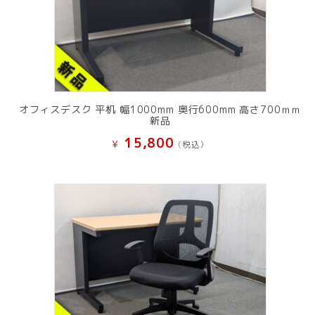
オフィスデスク 平机 幅1000mm 奥行600mm 高さ700ｍｍ
新品
15,800
¥
(税込）