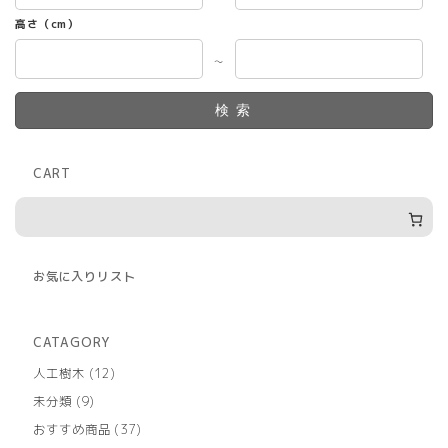
高さ（cm）
～
検索
CART
お気に入りリスト
CATAGORY
12
人工樹木
12
個
9
未分類
9
の
個
商
37
おすすめ商品
37
の
品
個