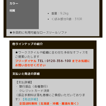
カラー
材質
重量：9.2kg
くぼみ部分R値：310R
★多目的に利用可能なロースツールソファ
他ラインナップの紹介
★ワークスタイルや組織に合わせた多彩なオフィスを
ご提案いたします
フリーダイヤル
TEL：0120-356-100
までお気軽に
お問い合わせください
支払いと発送の詳細
【支払詳細】
・ 銀行振込（各種銀行）
・ クレジットカード決済
（振込手数料は落札者様にご負担いただいておりま
す）
【発送詳細】
・
全国送料無料（北海道・沖縄・離島を除く）