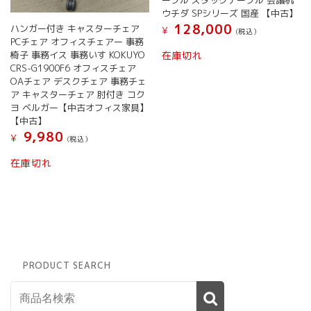
ーブル スタックテーブル 会議机
プ
ウチダ SPシリーズ 国産 【中古】
シ
128,000
ハンガー付き キャスターチェア
¥
(税込）
ョ
PCチェア オフィスチェアー 事務
ン
椅子 事務イス 事務いす KOKUYO
在庫切れ
は
CRS-G1900F6 オフィスチェア
商
OAチェア デスクチェア 事務チェ
品
ア キャスターチェア 肘付き コク
ペ
ヨ ベルガー【中古オフィス家具】
ー
【中古】
ジ
9,980
¥
(税込）
か
ら
在庫切れ
選
択
で
き
ま
す
PRODUCT SEARCH