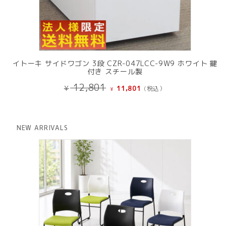
イトーキ サイドワゴン 3段 CZR-047LCC-9W9 ホワイト 鍵
付き スチール製
元
現
12,801
¥
11,801
(税込）
¥
の
在
価
の
格
価
は
格
NEW ARRIVALS
¥ 12,801
は
で
¥ 11,801
し
で
た。
す。