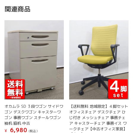
ス
関連商品
ツ
ー
ル
個
オカムラ SD ３段ワゴン サイドワ
【送料無料 地域限定】４脚セット
ゴン デスクワゴン キャスターワ
オフィスチェア デスクチェア ひ
ゴン 事務ワゴン スチールワゴン
じ付き メッシュチェア 事務チェ
袖机 脇机 中古
ア キャスターチェア 事務イス ワ
ークチェア【中古オフィス家具】
6,980
¥
(税込）