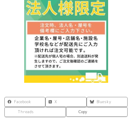
B
ラ
ン
ク
MGM-
600
カ
ラ
ー
多
数
W600×D600×H400
ソ
フ
ァ
オ
フ
Facebook
X
Bluesky
ィ
ス
Threads
Copy
ロ
ビ
ー