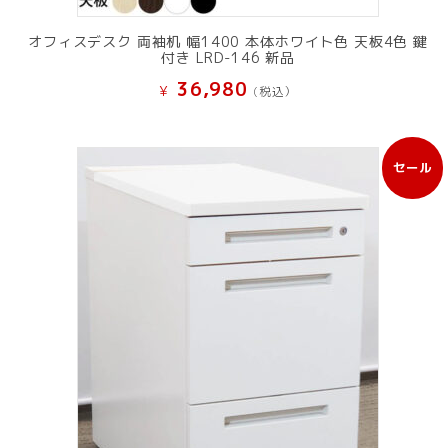
オフィスデスク 両袖机 幅1400 本体ホワイト色 天板4色 鍵
付き LRD-146 新品
36,980
¥
(税込）
セール
販
売
中
の
商
品