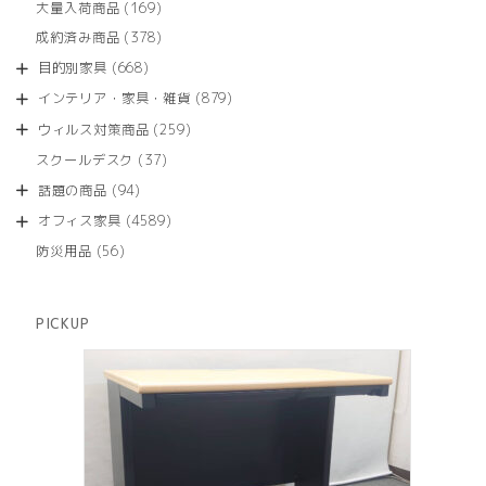
商
169
大量入荷商品
169
の
品
個
商
378
成約済み商品
378
の
品
個
商
668
目的別家具
668
の
品
個
商
879
インテリア・家具・雑貨
879
の
品
個
商
259
ウィルス対策商品
259
の
品
個
商
37
スクールデスク
37
の
品
個
商
94
話題の商品
94
の
品
個
商
4589
オフィス家具
4589
の
品
個
商
56
防災用品
56
の
品
個
商
の
品
商
PICKUP
品