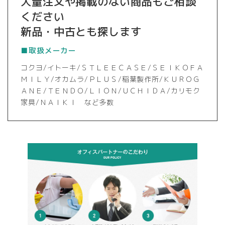
大量注文や掲載のない商品もご相談
ください
新品・中古とも探します
■取扱メーカー
コクヨ/イトーキ/ＳＴＬＥＥＣＡＳＥ/ＳＥＩＫＯＦＡ
ＭＩＬＹ/オカムラ/ＰＬＵＳ/稲葉製作所/ＫＵＲＯＧ
ＡＮＥ/ＴＥＮＤＯ/ＬＩＯＮ/ＵＣＨＩＤＡ/カリモク
家具/ＮＡＩＫＩ など多数