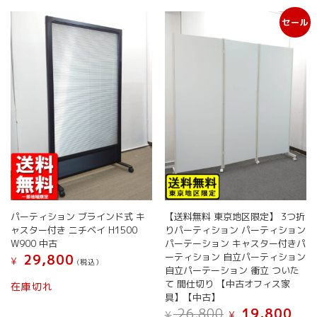
ン
セール
が
あ
り
ま
す。
オ
プ
シ
ョ
ン
は
商
品
ペ
パーティション ブラインド式 キ
【送料無料 東京地区限定】 3つ折
ー
ャスター付き ニチベイ H1500
りパーティション パーティション
ジ
W900 中古
パーテーション キャスター付きパ
か
ーティション 自立パーティション
29,800
¥
(税込）
ら
自立パーテーション 衝立 ついた
こ
選
て 間仕切り 【中古オフィス家
在庫切れ
の
択
具】【中古】
商
元
現
で
26,800
19,800
¥
¥