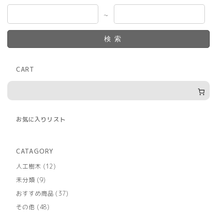
～
検索
CART
お気に入りリスト
CATAGORY
12
人工樹木
12
個
9
未分類
9
の
個
商
37
おすすめ商品
37
の
品
個
商
48
その他
48
の
品
個