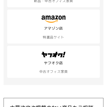
新品・中古
オフィス家具
ン
は
商
品
ペ
ー
アマゾン店
ジ
特選品サイト
か
ら
選
択
で
き
ヤフオク店
ま
す
中古オフィス家具