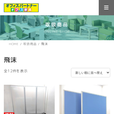
コ
ナ
ン
ビ
テ
ゲ
ン
ー
ツ
シ
取扱商品
へ
ョ
ONLINE SHOP
ス
ン
キ
に
ッ
移
HOME
取扱商品
飛沫
プ
動
飛沫
新
全12件を表示
し
い
順