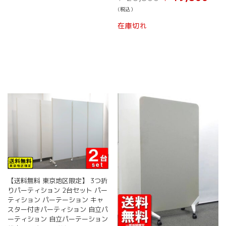
品
の
在
き
(税込）
価
の
に
ま
格
価
は
在庫切れ
す
は
格
複
¥ 26,800
は
数
で
¥ 19,
の
し
で
バ
た。
す。
リ
エ
ー
シ
ョ
ン
が
あ
り
ま
す。
【送料無料 東京地区限定】 3つ折
オ
りパーティション 2台セット パー
プ
ティション パーテーション キャ
シ
スター付きパーティション 自立パ
ョ
ーティション 自立パーテーション
ン