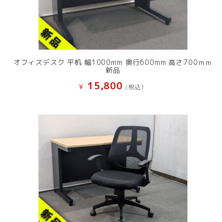
オフィスデスク 平机 幅1000mm 奥行600mm 高さ700ｍｍ
新品
15,800
¥
(税込）