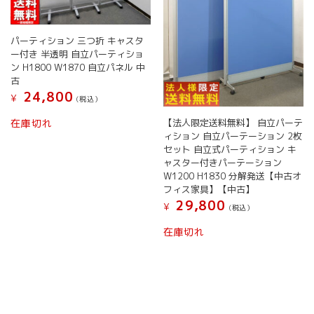
パーティション 三つ折 キャスタ
ー付き 半透明 自立パーティショ
ン H1800 W1870 自立パネル 中
古
24,800
¥
(税込）
こ
【法人限定送料無料】 自立パーテ
在庫切れ
の
ィション 自立パーテーション 2枚
商
セット 自立式パーティション キ
品
ャスター付きパーテーション
に
W1200 H1830 分解発送【中古オ
は
フィス家具】【中古】
複
29,800
¥
(税込）
数
の
在庫切れ
バ
リ
エ
ー
シ
ョ