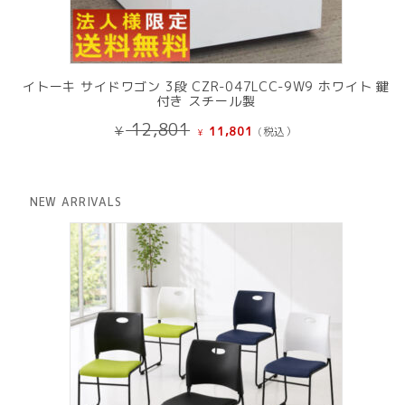
イトーキ サイドワゴン 3段 CZR-047LCC-9W9 ホワイト 鍵
付き スチール製
元
現
12,801
¥
11,801
(税込）
¥
の
在
価
の
格
価
は
格
NEW ARRIVALS
¥ 12,801
は
で
¥ 11,801
し
で
た。
す。