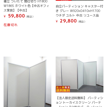
衝立 ついたて 間仕切り H1800
は
W1865 ホワイト色【中古オフィ
自立パーティション キャスター付
商
ス家具】【中古】
き グレー W920×D410×H1700
品
59,800
ウチダ ユルト 中古 リユース品
¥
(税込）
ペ
29,800
¥
(税込）
ー
在庫切れ
ジ
か
ら
選
択
で
き
ま
す
【法人限定送料無料】 パーティシ
ョン トーカイスクリーン パーテ