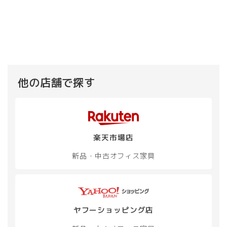
商
品
に
は
複
数
の
バ
他の店舗で探す
リ
エ
ー
シ
ョ
ン
楽天市場店
が
あ
新品・中古
オフィス家具
り
ま
す。
オ
プ
ヤフーショッピング店
シ
ョ