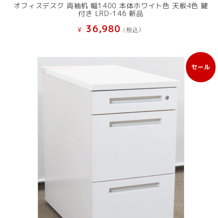
オフィスデスク 両袖机 幅1400 本体ホワイト色 天板4色 鍵
付き LRD-146 新品
36,980
¥
(税込）
セール
販
売
中
の
商
品