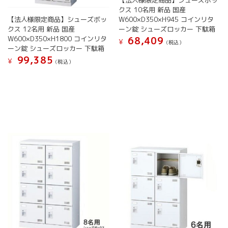
【法人様限定商品】シューズボッ
り
す
す
り
クス 10名用 新品 国産
ま
ま
【法人様限定商品】シューズボッ
W600×D350×H945 コインリタ
す。
す。
クス 12名用 新品 国産
ーン錠 シューズロッカー 下駄箱
オ
W600×D350×H1800 コインリタ
オ
68,409
プ
¥
(税込）
ーン錠 シューズロッカー 下駄箱
プ
シ
こ
99,385
シ
¥
ョ
(税込）
の
ョ
ン
こ
商
ン
は
の
品
は
商
商
に
商
品
品
は
品
ペ
に
複
ペ
ー
は
数
ー
ジ
複
の
ジ
か
数
バ
か
ら
の
リ
ら
選
バ
エ
選
択
リ
ー
択
で
エ
シ
で
き
ー
ョ
き
ま
シ
ン
ま
す
ョ
が
す
ン