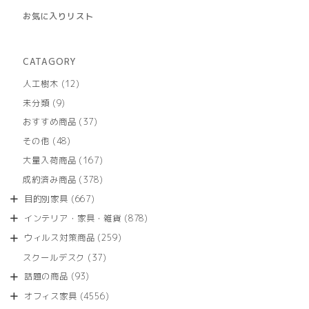
お気に入りリスト
CATAGORY
12
人工樹木
12
個
9
未分類
9
の
個
商
37
おすすめ商品
37
の
品
個
商
48
その他
48
の
品
個
商
167
大量入荷商品
167
の
品
個
商
378
成約済み商品
378
の
品
個
商
667
目的別家具
667
の
品
個
商
878
インテリア・家具・雑貨
878
の
品
個
商
259
ウィルス対策商品
259
の
品
個
商
37
スクールデスク
37
の
品
個
商
93
話題の商品
93
の
品
個
商
4556
オフィス家具
4556
の
品
個