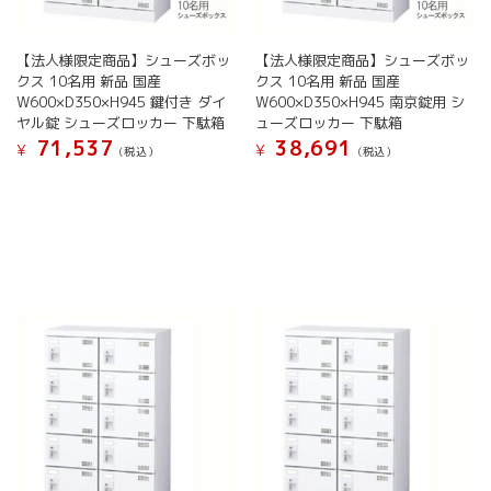
ま
ン
が
す
が
あ
あ
【法人様限定商品】シューズボッ
【法人様限定商品】シューズボッ
り
り
クス 10名用 新品 国産
クス 10名用 新品 国産
ま
ま
W600×D350×H945 鍵付き ダイ
W600×D350×H945 南京錠用 シ
す。
す。
ヤル錠 シューズロッカー 下駄箱
ューズロッカー 下駄箱
オ
オ
71,537
38,691
プ
¥
¥
(税込）
(税込）
プ
シ
こ
こ
シ
ョ
の
の
ョ
ン
商
商
ン
は
品
品
は
商
に
に
商
品
は
は
品
ペ
複
複
ペ
ー
数
数
ー
ジ
の
の
ジ
か
バ
バ
か
ら
リ
リ
ら
選
エ
エ
選
択
ー
ー
択
で
シ
シ
で
き
ョ
ョ