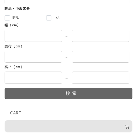
新品・中古区分
新品
中古
幅（cm）
～
奥行（cm）
～
高さ（cm）
～
検索
CART