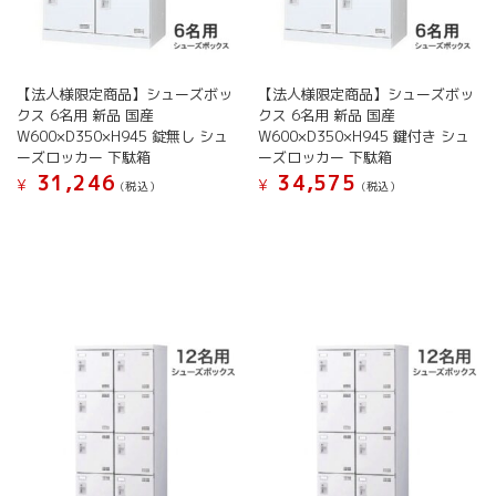
き
き
ョ
ョ
ま
ま
ン
ン
す
す
が
が
あ
あ
【法人様限定商品】シューズボッ
【法人様限定商品】シューズボッ
り
り
クス 6名用 新品 国産
クス 6名用 新品 国産
ま
ま
W600×D350×H945 錠無し シュ
W600×D350×H945 鍵付き シュ
す。
す。
ーズロッカー 下駄箱
ーズロッカー 下駄箱
オ
オ
31,246
34,575
¥
¥
(税込）
(税込）
プ
プ
シ
シ
こ
こ
ョ
ョ
の
の
ン
ン
商
商
は
は
品
品
商
商
に
に
品
品
は
は
ペ
ペ
複
複
ー
ー
数
数
ジ
ジ
の
の
か
か
バ
バ
ら
ら
リ
リ
選
選
エ
エ
択
択
ー
ー