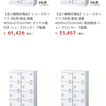
ョ
ョ
き
き
ン
ン
ま
ま
が
が
す
す
【法人様限定商品】シューズボッ
【法人様限定商品】シューズボッ
あ
あ
クス 8名用 新品 国産
クス 8名用 新品 国産
り
り
W600×D350×H945 ダイヤル錠
W600×D350×H945 南京錠用 シ
ま
ま
付き シューズロッカー 下駄箱
ューズロッカー 下駄箱
す。
す。
61,426
35,457
オ
オ
¥
¥
(税込）
(税込）
プ
プ
こ
こ
シ
シ
の
の
ョ
ョ
商
商
ン
ン
品
品
は
は
に
に
商
商
は
は
品
品
複
複
ペ
ペ
数
数
ー
ー
の
の
ジ
ジ
バ
バ
か
か
リ
リ
ら
ら
エ
エ
選
選
ー
ー
択
択
シ
シ
で
で
ョ
ョ