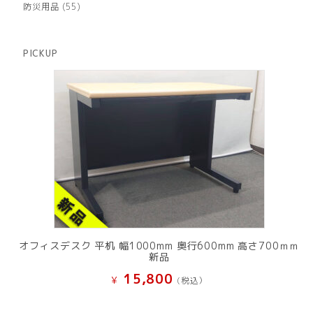
商
55
防災用品
55
の
品
個
商
の
品
商
PICKUP
品
オフィスデスク 平机 幅1000mm 奥行600mm 高さ700ｍｍ
新品
15,800
¥
(税込）