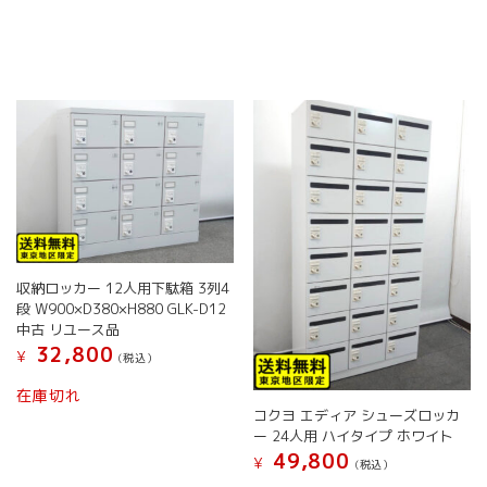
ペ
ペ
ー
ー
ジ
ジ
か
か
ら
ら
選
選
択
択
で
で
き
き
ま
ま
す
す
収納ロッカー 12人用下駄箱 3列4
段 W900×D380×H880 GLK-D12
中古 リユース品
32,800
¥
(税込）
在庫切れ
コクヨ エディア シューズロッカ
ー 24人用 ハイタイプ ホワイト
49,800
¥
(税込）