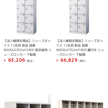
エ
エ
で
で
ー
ー
き
き
シ
シ
ま
ま
ョ
ョ
す
す
ン
ン
が
が
あ
あ
り
り
ま
ま
【法人様限定商品】シューズボッ
【法人様限定商品】シューズボッ
す。
す。
クス 12名用 新品 国産
クス 12名用 新品 国産
W600×D350×H1800 南京錠用 シ
W600×D350×H1800 鍵付き シュ
オ
オ
ューズロッカー 下駄箱
ーズロッカー 下駄箱
プ
プ
63,206
66,829
シ
シ
¥
¥
(税込）
(税込）
ョ
ョ
こ
こ
ン
ン
の
の
は
は
商
商
商
商
品
品
品
品
に
に
ペ
ペ
は
は
ー
ー
複
複
ジ
ジ
数
数
か
か
の
の
ら
ら