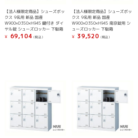
で
で
ン
が
き
き
【法人様限定商品】シューズボッ
【法人様限定商品】シューズボッ
が
あ
ま
ま
クス 9名用 新品 国産
クス 9名用 新品 国産
あ
り
す
す
W900×D350×H945 鍵付き ダイ
W900×D350×H945 南京錠用 シ
り
ま
ヤル錠 シューズロッカー 下駄箱
ューズロッカー 下駄箱
ま
す。
69,104
39,520
す。
オ
¥
¥
(税込）
(税込）
オ
プ
こ
こ
プ
シ
の
の
シ
ョ
商
商
ョ
ン
品
品
ン
は
に
に
は
商
は
は
商
品
複
複
品
ペ
数
数
ペ
ー
の
の
ー
ジ
バ
バ
ジ
か
リ
リ
か
ら
エ
エ
ら
選
ー
ー
選
択
シ
シ
択
で
ョ
ョ
で
き
ン
ン