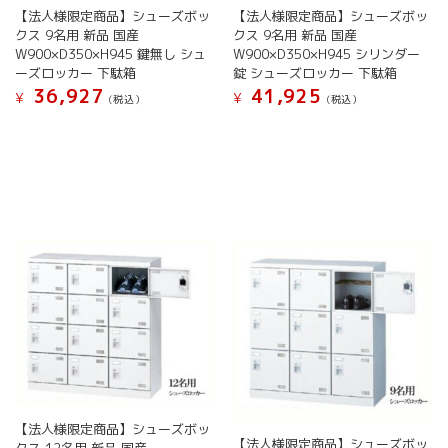
き
ま
【法人様限定商品】シューズボッ
【法人様限定商品】シューズボッ
が
が
ま
す
クス 9名用 新品 国産
クス 9名用 新品 国産
あ
あ
す
W900×D350×H945 鍵無し シュ
W900×D350×H945 シリンダー
り
り
ーズロッカー 下駄箱
錠 シューズロッカー 下駄箱
ま
ま
36,927
41,925
す。
す。
¥
¥
(税込）
(税込）
オ
オ
こ
こ
プ
プ
の
の
シ
シ
商
商
ョ
ョ
品
品
ン
ン
に
に
は
は
は
は
商
商
複
複
品
品
数
数
ペ
ペ
の
の
ー
ー
バ
バ
ジ
ジ
リ
リ
か
か
エ
エ
ら
ら
ー
ー
選
選
シ
シ
択
択
ョ
ョ
で
で
ン
ン
【法人様限定商品】シューズボッ
き
き
【法人様限定商品】シューズボッ
が
が
クス 12名用 新品 国産