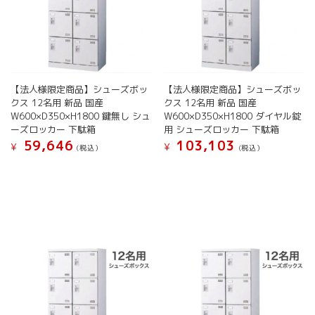
で
で
シ
シ
き
き
ョ
ョ
ま
ま
ン
ン
す
す
が
が
あ
あ
り
り
ま
ま
【法人様限定商品】シューズボッ
【法人様限定商品】シューズボッ
す。
す。
クス 12名用 新品 国産
クス 12名用 新品 国産
W600×D350×H1800 鍵無し シュ
W600×D350×H1800 ダイヤル錠
オ
オ
ーズロッカー 下駄箱
用 シューズロッカー 下駄箱
プ
プ
59,646
103,103
シ
シ
¥
¥
(税込）
(税込）
ョ
ョ
こ
こ
ン
ン
の
の
は
は
商
商
商
商
品
品
品
品
に
に
ペ
ペ
は
は
ー
ー
複
複
ジ
ジ
数
数
か
か
の
の
ら
ら
バ
バ
選
選
リ
リ
択
択