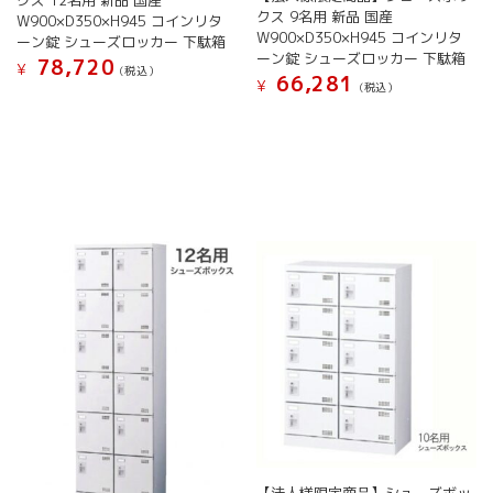
ま
ま
クス 9名用 新品 国産
あ
あ
W900×D350×H945 コインリタ
す
す
W900×D350×H945 コインリタ
り
り
ーン錠 シューズロッカー 下駄箱
ーン錠 シューズロッカー 下駄箱
ま
ま
78,720
¥
(税込）
66,281
す。
す。
¥
(税込）
こ
オ
オ
こ
の
プ
プ
の
商
シ
シ
商
品
ョ
ョ
品
に
ン
ン
に
は
は
は
は
複
商
商
複
数
品
品
数
の
ペ
ペ
の
バ
ー
ー
バ
リ
ジ
ジ
リ
エ
か
か
エ
ー
ら
ら
ー
シ
選
選
シ
ョ
択
択
ョ
ン
で
で
ン
が
き
き
が
あ
ま
ま
あ