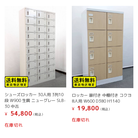
ジ
ジ
数
数
か
か
の
の
ら
ら
バ
バ
選
選
リ
リ
択
択
エ
エ
で
で
ー
ー
き
き
シ
シ
ま
ま
ョ
ョ
す
す
ン
ン
が
が
あ
あ
り
り
ま
ま
す。
す。
オ
オ
シューズロッカー 30人用 3列10
ロッカー 扉付き 中棚付き コクヨ
プ
プ
段 W900 生興 ニューグレー SLB-
8人用 W600 D380 H1140
シ
シ
30 中古
19,800
¥
ョ
ョ
(税込）
54,800
¥
(税込）
ン
ン
在庫切れ
は
は
在庫切れ
商
商
品
品