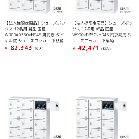
【法人様限定商品】シューズボッ
【法人様限定商品】シューズボッ
クス 12名用 新品 国産
クス 12名用 新品 国産
W900×D350×H945 鍵付き ダイ
W900×D350×H945 南京錠用 シ
ヤル錠 シューズロッカー 下駄箱
ューズロッカー 下駄箱
82,343
42,471
¥
¥
(税込）
(税込）
こ
こ
の
の
商
商
品
品
に
に
は
は
複
複
数
数
の
の
バ
バ
リ
リ
エ
エ
ー
ー
シ
シ