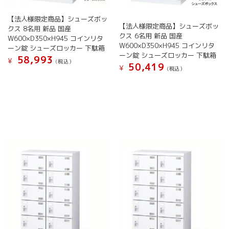
あ
が
り
【法人様限定商品】シューズボッ
あ
ま
【法人様限定商品】シューズボッ
クス 8名用 新品 国産
り
す。
クス 6名用 新品 国産
W600×D350×H945 コインリタ
ま
オ
W600×D350×H945 コインリタ
ーン錠 シューズロッカー 下駄箱
す。
プ
ーン錠 シューズロッカー 下駄箱
58,993
オ
¥
シ
(税込）
50,419
¥
(税込）
プ
ョ
こ
シ
こ
ン
の
ョ
の
は
商
ン
商
商
品
は
品
品
に
商
に
ペ
は
品
は
ー
複
ペ
複
ジ
数
ー
数
か
の
ジ
の
ら
バ
か
バ
選
リ
ら
リ
択
エ
選
エ
で
ー
択
ー
き
シ
で
シ
ま
ョ
き
ョ
す
ン