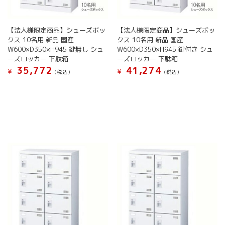
き
ま
ン
ン
ま
す
が
が
す
あ
あ
【法人様限定商品】シューズボッ
【法人様限定商品】シューズボッ
り
り
クス 10名用 新品 国産
クス 10名用 新品 国産
ま
ま
W600×D350×H945 鍵無し シュ
W600×D350×H945 鍵付き シュ
す。
す。
ーズロッカー 下駄箱
ーズロッカー 下駄箱
オ
オ
35,772
41,274
¥
¥
(税込）
(税込）
プ
プ
こ
こ
シ
シ
の
の
ョ
ョ
商
商
ン
ン
品
品
は
は
に
に
商
商
は
は
品
品
複
複
ペ
ペ
数
数
ー
ー
の
の
ジ
ジ
バ
バ
か
か
リ
リ
ら
ら
エ
エ
選
選
ー
ー
択
択
シ
シ
で
で