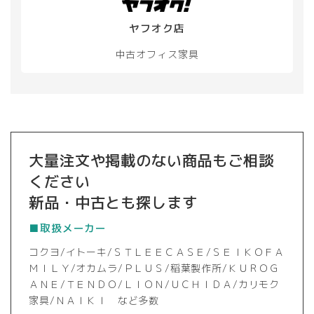
ヤフオク店
中古オフィス家具
大量注文や掲載のない商品もご相談
ください
新品・中古とも探します
■取扱メーカー
コクヨ/イトーキ/ＳＴＬＥＥＣＡＳＥ/ＳＥＩＫＯＦＡ
ＭＩＬＹ/オカムラ/ＰＬＵＳ/稲葉製作所/ＫＵＲＯＧ
ＡＮＥ/ＴＥＮＤＯ/ＬＩＯＮ/ＵＣＨＩＤＡ/カリモク
家具/ＮＡＩＫＩ など多数