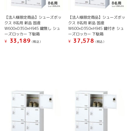
き
き
ン
ン
ま
ま
が
が
す
す
【法人様限定商品】シューズボッ
【法人様限定商品】シューズボッ
あ
あ
クス 8名用 新品 国産
クス 8名用 新品 国産
り
り
W600×D350×H945 鍵無し シュ
W600×D350×H945 鍵付き シュ
ま
ま
ーズロッカー 下駄箱
ーズロッカー 下駄箱
す。
す。
33,189
37,578
オ
オ
¥
¥
(税込）
(税込）
プ
プ
こ
こ
シ
シ
の
の
ョ
ョ
商
商
ン
ン
品
品
は
は
に
に
商
商
は
は
品
品
複
複
ペ
ペ
数
数
ー
ー
の
の
ジ
ジ
バ
バ
か
か
リ
リ
ら
ら
エ
エ
選
選
ー
ー
択
択
シ
シ
で
で
ョ
ョ