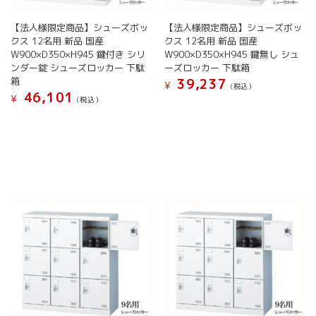
ョ
ョ
ン
ン
【法人様限定商品】シューズボッ
【法人様限定商品】シューズボッ
が
が
クス 12名用 新品 国産
クス 12名用 新品 国産
あ
あ
W900×D350×H945 鍵付き シリ
W900×D350×H945 鍵無し シュ
り
り
ンダー錠 シューズロッカー 下駄
ーズロッカー 下駄箱
ま
ま
箱
39,237
¥
(税込）
す。
す。
46,101
¥
(税込）
こ
オ
オ
こ
の
プ
プ
の
商
シ
シ
商
品
ョ
ョ
品
に
ン
ン
に
は
は
は
は
複
商
商
複
数
品
品
数
の
ペ
ペ
の
バ
ー
ー
バ
リ
ジ
ジ
リ
エ
か
か
エ
ー
ら
ら
ー
シ
選
選
シ
ョ
択
択
ョ
ン