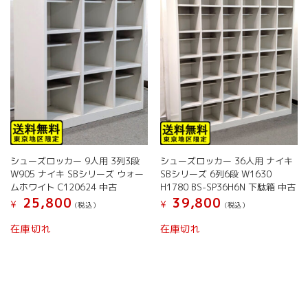
バ
バ
選
選
リ
リ
択
択
エ
エ
で
で
ー
ー
き
き
シ
シ
ま
ま
ョ
ョ
す
す
ン
ン
が
が
あ
あ
り
り
ま
ま
す。
す。
シューズロッカー 9人用 3列3段
シューズロッカー 36人用 ナイキ
オ
オ
W905 ナイキ SBシリーズ ウォー
SBシリーズ 6列6段 W1630
プ
プ
ムホワイト C120624 中古
H1780 BS-SP36H6N 下駄箱 中古
シ
シ
25,800
39,800
¥
¥
(税込）
(税込）
ョ
ョ
こ
こ
ン
ン
在庫切れ
在庫切れ
の
の
は
は
商
商
商
商
品
品
品
品
に
に
ペ
ペ
は
は
ー
ー
複
複