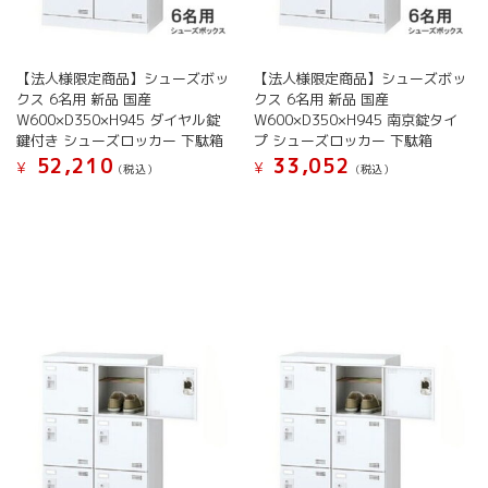
き
き
ン
ン
ま
ま
が
が
す
す
あ
あ
【法人様限定商品】シューズボッ
【法人様限定商品】シューズボッ
り
り
クス 6名用 新品 国産
クス 6名用 新品 国産
ま
ま
W600×D350×H945 ダイヤル錠
W600×D350×H945 南京錠タイ
す。
す。
鍵付き シューズロッカー 下駄箱
プ シューズロッカー 下駄箱
オ
オ
52,210
33,052
¥
¥
(税込）
(税込）
プ
プ
シ
シ
こ
こ
ョ
ョ
の
の
ン
ン
商
商
は
は
品
品
商
商
に
に
品
品
は
は
ペ
ペ
複
複
ー
ー
数
数
ジ
ジ
の
の
か
か
バ
バ
ら
ら
リ
リ
選
選
エ
エ
択
択
ー
ー
で
で
シ
シ