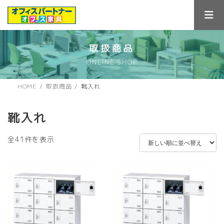
コ
ナ
ン
ビ
テ
ゲ
ン
ー
ツ
シ
取扱商品
へ
ョ
ONLINE SHOP
ス
ン
キ
に
ッ
移
HOME
取扱商品
靴入れ
プ
動
靴入れ
新
全41件を表示
し
い
順