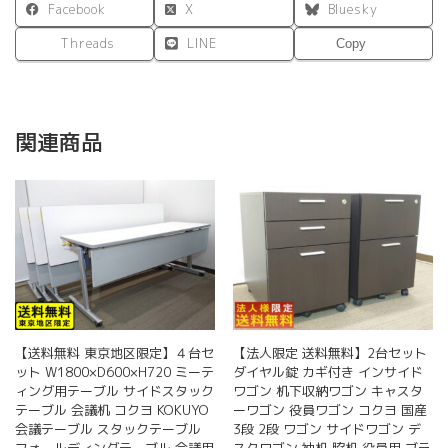
Facebook
X
Bluesky
Threads
LINE
Copy
関連商品
【送料無料 東京地区限定】４台セ
【法人限定 送料無料】2台セット
ット W1800×D600×H720 ミーテ
ダイヤル錠 カギ付き インサイド
ィング用テーブル サイドスタック
ワゴン 机下収納ワゴン キャスタ
テーブル 会議机 コクヨ KOKUYO
ーワゴン 役員ワゴン コクヨ 国産
会議テーブル スタックテーブル
3段 2段 ワゴン サイドワゴン デ