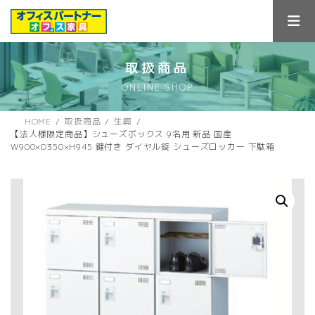
コ
ナ
ン
ビ
テ
ゲ
ン
ー
ツ
シ
取扱商品
へ
ョ
ONLINE SHOP
ス
ン
キ
に
ッ
移
HOME
取扱商品
生興
プ
動
【法人様限定商品】シューズボックス 9名用 新品 国産
W900×D350×H945 鍵付き ダイヤル錠 シューズロッカー 下駄箱