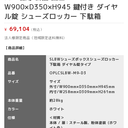
W900×D350×H945 鍵付き ダイヤ
ル錠 シューズロッカー 下駄箱
69,104
¥
(税込）
法人様限定商品（地域限定送料無料）
【商品詳細】
商品名
SLBWシューズボックスシューズロッカー
下駄箱 ダイヤル錠タイプ
品番
OPLCSLBW-M9-D3
サイズ
サイズ
外寸/W900mm×D350mm×H945mm
内寸/W258mm×D309mm×H261mm
本体重量
約28kg
カラー
ホワイト
仕様
＜材質＞
本体 / 扉：スチール製、粉体塗装（ホワ
イト色）