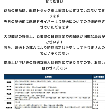
せください
ー
ズ
商品の納品は、配送トラック車上前渡しとさせていただいてお
ロ
ります
ッ
当日の配送前に配送ドライバーより配送についてのご連絡をさ
カ
せていただきます
ー
下
大型商品の特性上、ご要望の日時指定での配送が困難な場合が
駄
ございます
箱
また、運送上の都合により時間指定はお受けしておりませんの
個
でご了承ください
階段上げ下げ等の特殊な搬入は有料にて承りますので、お問い
合わせください