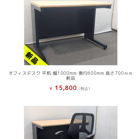
オフィスデスク 平机 幅1000mm 奥行600mm 高さ700ｍｍ
新品
15,800
¥
(税込）