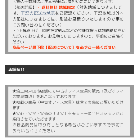
（振込手数料はご注文者様にご負担いただいております）
（対象地域につきまして
【発送詳細】
・ 送料無料 地域限定
は、
下記の配送地域表
をご確認ください。下記地域以外へ
の配送につきましては、別途お見積りいたしますので事前
にお問い合わせください）
・ 2F階段上げ・時間指定納品などの特殊な搬入は別途送料をい
ただいております。お見積りいたしますので、事前にご連絡く
ださい
商品ページ最下段【配送について】を必ずご一読ください
店舗紹介
★埼玉県戸田市店舗にて中古オフィス家具の販売（及びオフィ
ス家具買取）をおこなっております
★掲載の商品（中古オフィス家具）は全て実際にご覧いただけ
ます
★安心・安全・安価の「３安」をモットーに当店スタッフがご
案内させていただきます
※新品商品は取り寄せとなる場合がございますので事前に
お問い合わせください