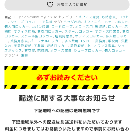
ズ
お気に入りに追加
ボ
ッ
商品コード:
oplcslbw-m9-d3-se
カテゴリー:
オフィス家具
,
収納家具
,
ロッカ
ク
ー
,
シューズロッカー・下駄箱
タグ:
バッグ収納
,
オフィスパートナー
,
靴入れ
,
ス
個人用ロッカー
,
カバン収納
,
ワードローブ
,
オフィス用
,
靴収納
,
ロッカー
,
店
舗用
,
オフィス用品
,
更衣用ロッカー
,
スチールロッカー
,
オフィス用家具
,
更衣
9
ロッカー
,
スチール製ロッカー
,
店舗用家具
,
オフィスロッカー
,
多人数ロッカ
名
ー
,
業務用家具
,
パーソナルロッカー
,
多人数用ロッカー
,
業務用
,
学校用
,
洋服
用
入れ
,
手荷物収納
,
下駄箱
,
収納ロッカー
,
荷物収納
,
中古オフィス家具
,
シュー
新
ズボックス
,
更衣室
,
鞄収納
,
オフィス家具
,
シューズロッカー
,
個人ロッカー
ブランド:
生興
品
国
産
W900×D350×H945
鍵
付
き
配送に関する大事なお知らせ
ダ
イ
ヤ
下記地域への配送は送料無料です
ル
錠
下記地域以外への配送は別途送料をいただいております
シ
料金につきましてはお見積りいたしますので事前にお問い合わ
ュ