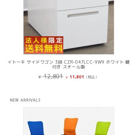
イトーキ サイドワゴン 3段 CZR-047LCC-9W9 ホワイト 鍵
付き スチール製
元
現
12,801
¥
11,801
(税込）
¥
の
在
価
の
格
価
は
格
NEW ARRIVALS
¥ 12,801
は
で
¥ 11,801
し
で
た。
す。