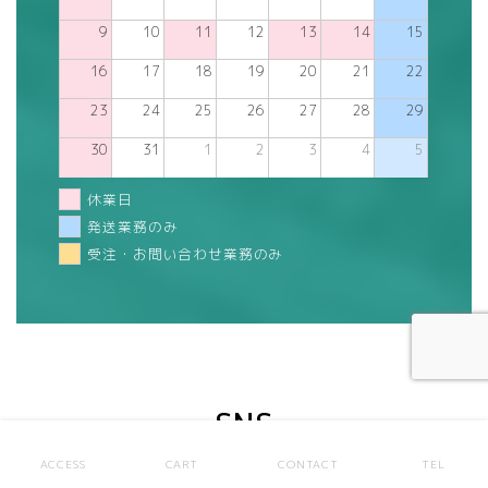
9
10
11
12
13
14
15
16
17
18
19
20
21
22
23
24
25
26
27
28
29
30
31
1
2
3
4
5
休業日
発送業務のみ
受注・お問い合わせ業務のみ
SNS
オフィスパートナーのSNS公式ページ
ACCESS
CART
CONTACT
TEL