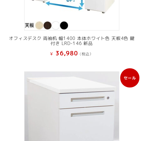
オフィスデスク 両袖机 幅1400 本体ホワイト色 天板4色 鍵
付き LRD-146 新品
36,980
¥
(税込）
セール
販
売
中
の
商
品