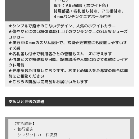
取手：ABS樹脂（ホワイト色）
付属部品：名札差し付き、
アミ棚付き、
4mmパンチングエアホール付き
★シンプルで飽きのこないデザイン、人気のホワイトカラー
★傷やサビに強い粉体塗装仕上げのワンランク上のSLBWシューズ
ロッカー
★奥行350mmのスリム設計で、玄関や更衣室にも設置しやすいサ
イズ感
★名札差し付きで利用者ごとの管理もスムーズに行えます
★付属ビスで横連結が可能、設置場所や人数に応じて柔軟にレイア
ウト可能
★在庫多数ご用意しております。おまとめ購入をご希望の場合は事
前にご相談ください
★こちらの商品は完成品をお届けいたします
支払いと発送の詳細
【支払詳細】
・ 銀行振込
・ クレジットカード決済