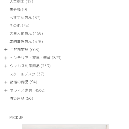
12
人工樹木
12
個
9
未分類
9
の
個
商
37
おすすめ商品
37
の
品
個
商
48
その他
48
の
品
個
商
169
大量入荷商品
169
の
品
個
商
378
成約済み商品
378
の
品
個
商
668
目的別家具
668
の
品
個
商
879
インテリア・家具・雑貨
879
の
品
個
商
259
ウィルス対策商品
259
の
品
個
商
37
スクールデスク
37
の
品
個
商
94
話題の商品
94
の
品
個
商
4562
オフィス家具
4562
の
品
個
商
56
防災用品
56
の
品
個
商
の
品
商
PICKUP
品