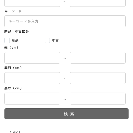
～
キーワード
新品・中古区分
新品
中古
幅（cm）
～
奥行（cm）
～
高さ（cm）
～
検索
CART