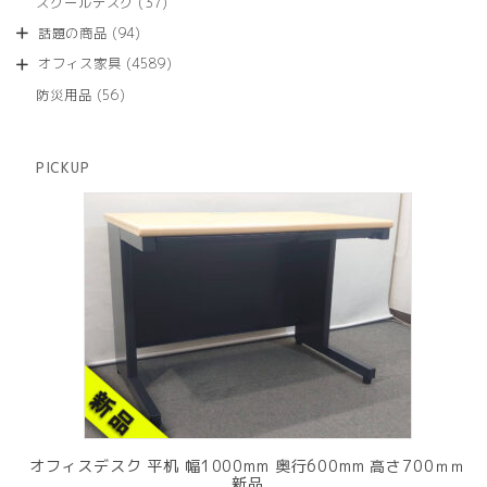
37
スクールデスク
37
の
品
個
商
94
話題の商品
94
の
品
個
商
4589
オフィス家具
4589
の
品
個
商
56
防災用品
56
の
品
個
商
の
品
商
PICKUP
品
オフィスデスク 平机 幅1000mm 奥行600mm 高さ700ｍｍ
新品