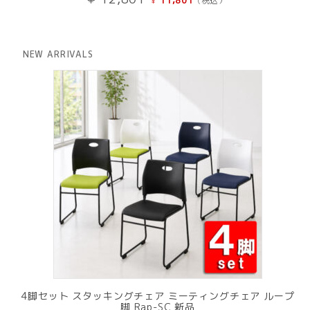
¥
11,801
(税込）
¥
の
在
価
の
格
価
は
格
NEW ARRIVALS
¥ 12,801
は
で
¥ 11,801
し
で
た。
す。
4脚セット スタッキングチェア ミーティングチェア ループ
脚 Rap-SC 新品