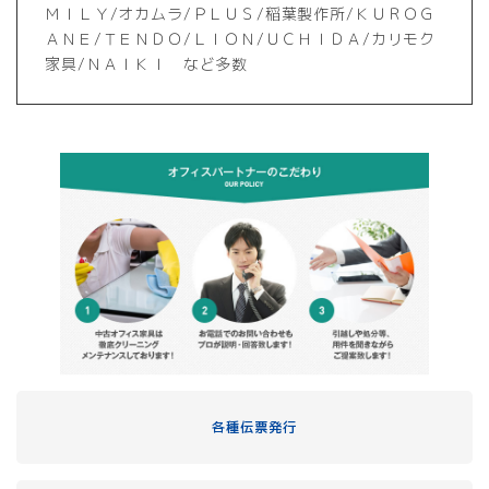
ＭＩＬＹ/オカムラ/ＰＬＵＳ/稲葉製作所/ＫＵＲＯＧ
ＡＮＥ/ＴＥＮＤＯ/ＬＩＯＮ/ＵＣＨＩＤＡ/カリモク
家具/ＮＡＩＫＩ など多数
各種伝票発行