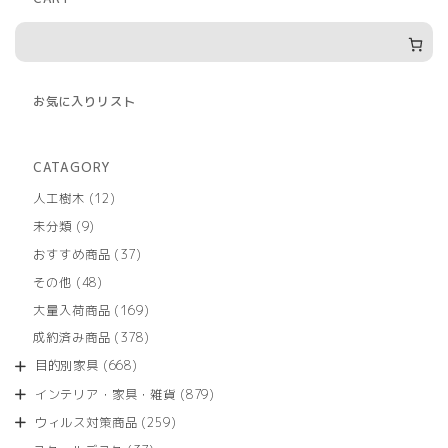
お気に入りリスト
CATAGORY
12
人工樹木
12
個
9
未分類
9
の
個
商
37
おすすめ商品
37
の
品
個
商
48
その他
48
の
品
個
商
169
大量入荷商品
169
の
品
個
商
378
成約済み商品
378
の
品
個
商
668
目的別家具
668
の
品
個
商
879
インテリア・家具・雑貨
879
の
品
個
商
259
ウィルス対策商品
259
の
品
個
商