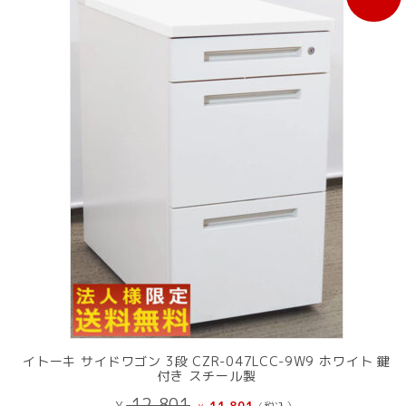
販
売
中
の
商
品
イトーキ サイドワゴン 3段 CZR-047LCC-9W9 ホワイト 鍵
付き スチール製
元
現
12,801