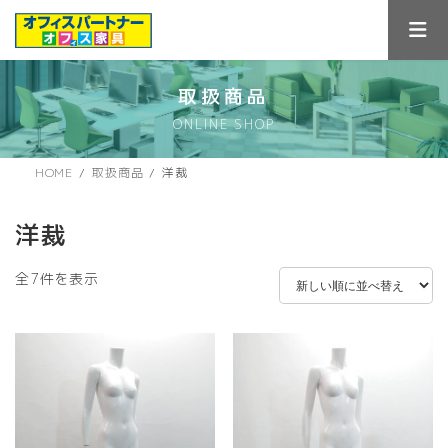
コ
ナ
ン
ビ
テ
ゲ
ン
ー
ツ
シ
取扱商品
へ
ョ
ONLINE SHOP
ス
ン
キ
に
ッ
移
HOME
取扱商品
洋裁
プ
動
洋裁
新
全7件を表示
し
い
順