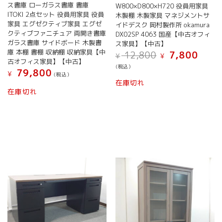
ス書庫 ローガラス書庫 書庫
W800×D800×H720 役員用家具
ITOKI 2点セット 役員用家具 役員
木製棚 木製家具 マネジメントサ
家具 エグゼクティブ家具 エグゼ
イドデスク 岡村製作所 okamura
クティブファニチュア 両開き書庫
DX02SP 4063 国産【中古オフィ
ガラス書庫 サイドボード 木製書
ス家具】【中古】
庫 本棚 書棚 収納棚 収納家具【中
元
現
12,800
7,800
¥
¥
古オフィス家具】【中古】
の
在
(税込）
価
の
79,800
¥
(税込）
格
価
在庫切れ
は
格
在庫切れ
¥ 12,800
は
で
¥ 7,80
し
で
た。
す。