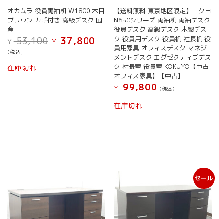
オカムラ 役員両袖机 W1800 木目
【送料無料 東京地区限定】コクヨ
ブラウン カギ付き 高級デスク 国
N650シリーズ 両袖机 両袖デスク
産
役員デスク 高級デスク 木製デス
元
現
ク 役員用デスク 役員机 社長机 役
53,100
37,800
¥
¥
の
在
員用家具 オフィスデスク マネジ
(税込）
価
の
メントデスク エグゼクティブデス
格
価
ク 社長室 役員室 KOKUYO【中古
在庫切れ
は
格
オフィス家具】【中古】
¥ 53,100
は
99,800
¥
(税込）
で
¥ 37,800
し
で
在庫切れ
た。
す。
セール