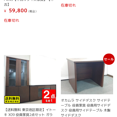
格
価
古】
在庫切れ
は
格
59,800
¥
(税込）
¥ 32,801
は
で
¥ 27,
在庫切れ
し
で
た。
す。
セール
オカムラ サイドデスク サイドテ
ーブル 役員家具 役員用サイドデ
【送料無料 東京地区限定】イトー
スク 役員用サイドテーブル 木製
キ X09 役員家具2点セット ガラ
サイドデスク