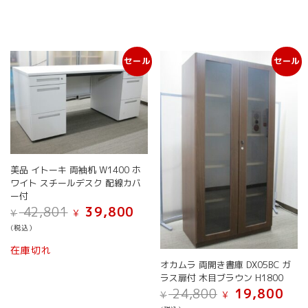
セール
セール
美品 イトーキ 両袖机 W1400 ホ
ワイト スチールデスク 配線カバ
ー付
元
現
42,801
39,800
¥
¥
の
在
(税込）
価
の
格
価
在庫切れ
は
格
オカムラ 両開き書庫 DX05BC ガ
¥ 42,801
は
ラス扉付 木目ブラウン H1800
で
¥ 39,800
元
現
24,800
19,800
¥
¥
し
で
の
在
た。
す。