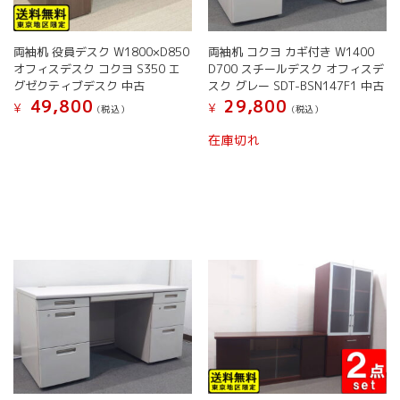
両袖机 役員デスク W1800×D850
両袖机 コクヨ カギ付き W1400
オフィスデスク コクヨ S350 エ
D700 スチールデスク オフィスデ
グゼクティブデスク 中古
スク グレー SDT-BSN147F1 中古
49,800
29,800
¥
¥
(税込）
(税込）
こ
在庫切れ
の
商
品
に
は
複
数
の
バ
リ
エ
ー
シ
ョ
ン