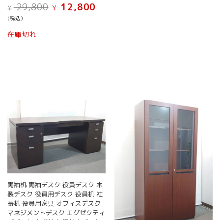
元
現
29,800
12,800
し
で
¥
¥
の
在
た。
す。
(税込）
価
の
格
価
在庫切れ
は
格
¥ 29,800
は
で
¥ 12,800
し
で
た。
す。
両袖机 両袖デスク 役員デスク 木
製デスク 役員用デスク 役員机 社
長机 役員用家具 オフィスデスク
マネジメントデスク エグゼクティ