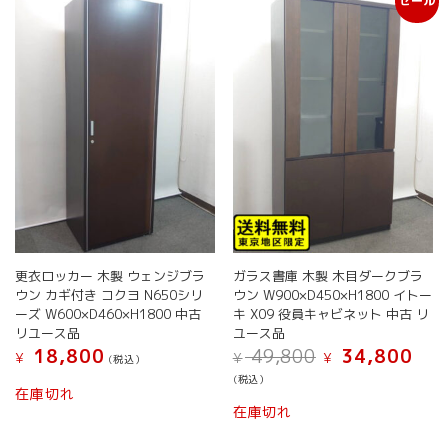
セール
更衣ロッカー 木製 ウェンジブラ
ガラス書庫 木製 木目ダークブラ
ウン カギ付き コクヨ N650シリ
ウン W900×D450×H1800 イトー
ーズ W600×D460×H1800 中古
キ X09 役員キャビネット 中古 リ
リユース品
ユース品
元
現
18,800
49,800
34,800
¥
¥
¥
(税込）
の
在
(税込）
価
の
在庫切れ
格
価
在庫切れ
は
格
¥ 49,800
は