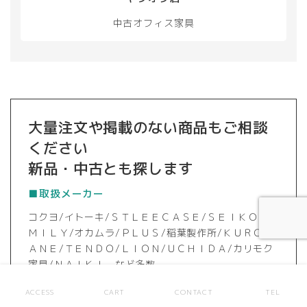
中古オフィス家具
大量注文や掲載のない商品もご相談
ください
新品・中古とも探します
■取扱メーカー
コクヨ/イトーキ/ＳＴＬＥＥＣＡＳＥ/ＳＥＩＫＯＦＡ
ＭＩＬＹ/オカムラ/ＰＬＵＳ/稲葉製作所/ＫＵＲＯＧ
ＡＮＥ/ＴＥＮＤＯ/ＬＩＯＮ/ＵＣＨＩＤＡ/カリモク
家具/ＮＡＩＫＩ など多数
ACCESS
CART
CONTACT
TEL