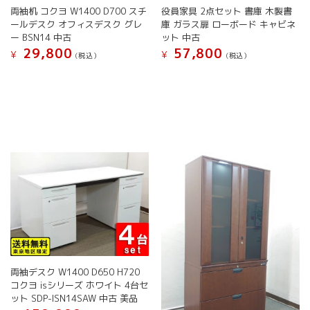
両袖机 コクヨ W1400 D700 スチ
役員家具 2点セット 書庫 木製書
が
ールデスク オフィスデスク グレ
庫 ガラス扉 ローボード キャビネ
あ
ー BSN14 中古
ット 中古
り
29,800
57,800
¥
¥
ま
(税込）
(税込）
す。
こ
オ
の
プ
商
シ
品
ョ
に
ン
は
は
複
商
数
品
の
ペ
バ
ー
リ
ジ
エ
か
ー
ら
シ
選
ョ
両袖デスク W1400 D650 H720
択
ン
コクヨ isシリーズ ホワイト 4台セ
で
が
ット SDP-ISN14SAW 中古 美品
き
あ