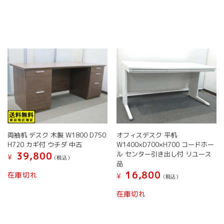
で
¥ 34,
し
で
た。
す。
両袖机 デスク 木製 W1800 D750
オフィスデスク 平机
H720 カギ付 ウチダ 中古
W1400×D700×H700 コードホー
ル センター引き出し付 リユース
39,800
¥
(税込）
品
16,800
在庫切れ
¥
(税込）
在庫切れ