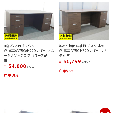
両袖机 木目ブラウン
訳あり特価 両袖机 デスク 木製
W1600×D750×H720 カギ付 マネ
W1800 D750 H720 カギ付 ウチ
ージメントデスク リユース品 中
ダ 中古
古
36,799
¥
(税込）
34,800
¥
(税込）
在庫切れ
在庫切れ