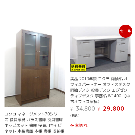
セール
美品 2019年製 コクヨ 両袖机 オ
フィスパートナー オフィスデスク
両袖デスク 役員デスク エグゼク
ティブデスク 事務机 W1400 【中
古オフィス家具】
元
現
34,800
29,800
¥
¥
の
在
コクヨ マネージメント70シリー
(税込）
価
の
ズ 役員家具 ガラス書庫 役員書庫
格
価
在庫切れ
キャビネット 書庫 役員用キャビ
は
格
ネット 木製書庫 本棚 書棚 収納棚
¥ 34,800
は