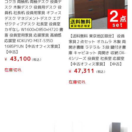
コクヨ 両袖机 両袖デスク 役員デ
スク 木製デスク 役員用デスク 役
員机 社長机 役員用家具 オフィス
デスク マネジメントデスク エグ
ゼクティブデスク 社長室 役員室
カギなし W1600×D850×H720 書
斎 役員室用家具 応接家具 高級感
【送料無料 東京地区限定】 役員
応接室 KOKUYO MGT-S35D
家具２点セット オカムラ 木製 両
1685P1UN【中古オフィス家具】
開き書庫 ラテラル ３段 鍵付き書
【中古】
庫 キャビネット 両開き 収納 DX-
43,100
4シリーズ 役員室 社長室 応接室
¥
(税込）
【中古オフィス家具】 【中古】
在庫切れ
47,311
¥
(税込）
在庫切れ