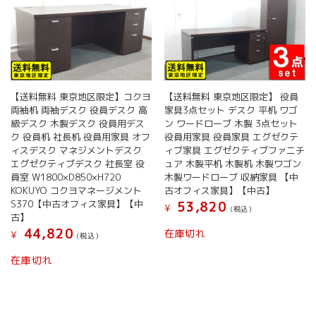
【送料無料 東京地区限定】コクヨ
【送料無料 東京地区限定】 役員
両袖机 両袖デスク 役員デスク 高
家具3点セット デスク 平机 ワゴ
級デスク 木製デスク 役員用デス
ン ワードローブ 木製 3点セット
ク 役員机 社長机 役員用家具 オフ
役員用家具 役員家具 エグゼクテ
ィスデスク マネジメントデスク
ィブ家具 エグゼクティブファニチ
エグゼクティブデスク 社長室 役
ュア 木製平机 木製机 木製ワゴン
員室 W1800×D850×H720
木製ワードローブ 収納家具 【中
KOKUYO コクヨマネージメント
古オフィス家具】【中古】
S370【中古オフィス家具】【中
53,820
¥
(税込）
古】
44,820
在庫切れ
¥
(税込）
在庫切れ