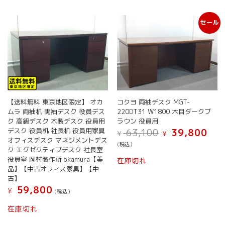
セール
【送料無料 東京地区限定】 オカ
コクヨ 両袖デスク MGT-
ムラ 両袖机 両袖デスク 役員デス
220DT31 W1800 木目ダークブ
ク 高級デスク 木製デスク 役員用
ラウン 役員用
元
現
デスク 役員机 社長机 役員用家具
63,100
39,800
¥
¥
の
在
オフィスデスク マネジメントデス
(税込）
価
の
ク エグゼクティブデスク 社長室
格
価
役員室 岡村製作所 okamura【美
在庫切れ
は
格
品】【中古オフィス家具】【中
¥ 63,100
は
古】
で
¥ 39,
59,800
¥
(税込）
し
で
た。
す。
在庫切れ