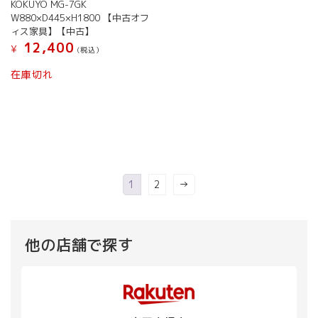
KOKUYO MG-7GK
で
¥ 29,
W880×D445×H1800 【中古オフ
し
で
ィス家具】【中古】
た。
す。
12,400
¥
(税込）
在庫切れ
1
2
→
他の店舗で探す