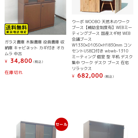
ン
が
あ
り
ウーボ WOOBO 天然木のワーク
ま
ブース【補助金制度有】WEBミー
す。
ティングブース 国産スギ材 WEB
オ
会議ブース
ガラス書庫 木製書庫 役員書庫 収
プ
W1330×D1050×H1830mm コン
納庫 キャビネット カギ付き オカ
シ
セントUSB口付き wbwb-1310
ムラ 中古
ョ
ミーティング 個室 型 平机 デスク
34,800
¥
(税込）
集中 ワーク デスク ブース 在宅
ン
リラックス
は
在庫切れ
682,000
商
¥
(税込）
品
ペ
ー
ジ
か
ら
選
択
セール
で
き