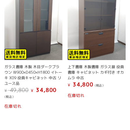
ま
す
ガラス書庫 木製 木目ダークブラ
上下書庫 木製書庫 ガラス扉 役員
ウン W900×D450×H1800 イトー
書庫 キャビネット カギ付き オカ
キ X09 役員キャビネット 中古 リ
ムラ 中古
ユース品
34,800
¥
(税込）
元
現
49,800
34,800
¥
¥
の
在
在庫切れ
(税込）
価
の
格
価
在庫切れ
は
格
¥ 49,800
は
で
¥ 34,800
し
で