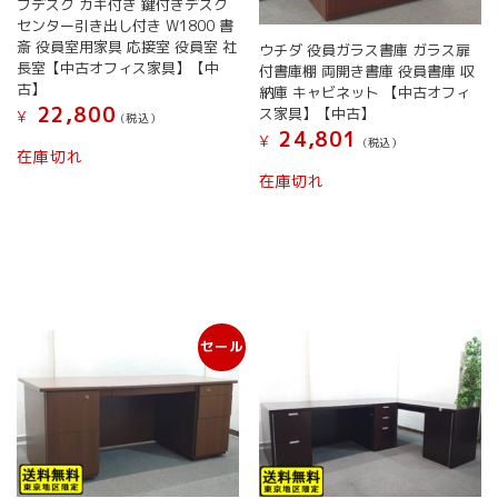
ブデスク カギ付き 鍵付きデスク
センター引き出し付き W1800 書
斎 役員室用家具 応接室 役員室 社
ウチダ 役員ガラス書庫 ガラス扉
長室【中古オフィス家具】【中
付書庫棚 両開き書庫 役員書庫 収
古】
納庫 キャビネット 【中古オフィ
22,800
ス家具】【中古】
¥
(税込）
24,801
¥
(税込）
在庫切れ
在庫切れ
セール