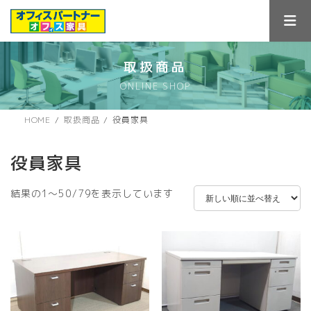
コ
ナ
ン
ビ
テ
ゲ
ン
ー
ツ
シ
取扱商品
へ
ョ
ONLINE SHOP
ス
ン
キ
に
ッ
移
HOME
取扱商品
役員家具
プ
動
役員家具
新
結果の1～50/79を表示しています
し
い
順