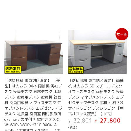
セール
【送料無料 東京地区限定】 【美
【送料無料 東京地区限定】 両袖
品】オカムラ DX-4 両袖机 両袖デ
机 オカムラ SD スチールデスク
スク 役員デスク 高級デスク 木製
オフィスデスク 両袖デスク 役員
デスク 役員用デスク 役員机 社長
デスク マネジメントデスク エグ
机 役員用家具 オフィスデスク マ
ゼクティブデスク 脇机 袖机 3段
ネジメントデスク エグゼクティブ
サイドワゴン デスクワゴン 【中
デスク 社長室 役員室 岡村製作所
古オフィス家具】【中古】
元
現
okamura カギ付き 鍵付きデスク
32,801
27,800
¥
¥
の
在
W1600×D800×H710 DX041A
(税込）
価
の
MC45【中古オフィス家具】【中