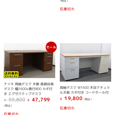
(税込）
価
の
格
価
在庫切れ
は
格
¥ 24,800
は
で
¥ 19,
し
で
た。
す。
セール
ナイキ 両袖デスク 木製 高級役員
両袖デスク W1600 木目ナチュラ
デスク 幅1600×奥行800 カギ付
ル天板 カギ付き コードホール付
き エグゼクティブデスク
19,800
元
現
59,800
47,799
¥
(税込）
¥
¥
の
在
(税込）
価
の
在庫切れ
格
価
在庫切れ