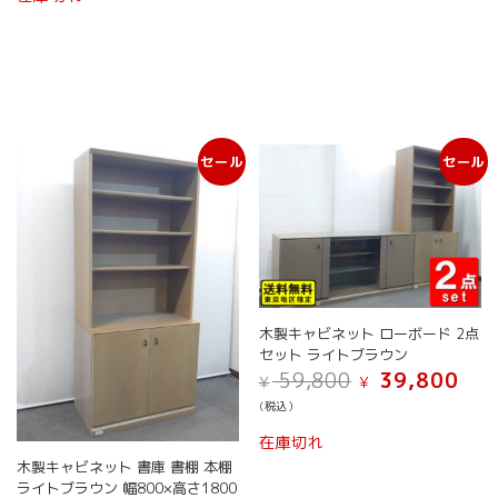
は
格
¥ 59,800
は
で
¥ 47,799
し
で
た。
す。
セール
セール
木製キャビネット ローボード 2点
セット ライトブラウン
元
現
59,800
39,800
¥
¥
の
在
(税込）
価
の
格
価
在庫切れ
は
格
木製キャビネット 書庫 書棚 本棚
¥ 59,800
は
ライトブラウン 幅800×高さ1800
で
¥ 39,