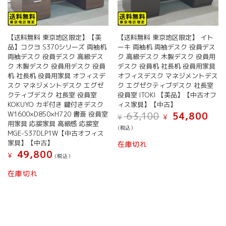
【送料無料 東京地区限定】【美
【送料無料 東京地区限定】 イト
品】コクヨ S370シリーズ 両袖机
ーキ 両袖机 両袖デスク 役員デス
両袖デスク 役員デスク 高級デス
ク 高級デスク 木製デスク 役員用
ク 木製デスク 役員用デスク 役員
デスク 役員机 社長机 役員用家具
机 社長机 役員用家具 オフィスデ
オフィスデスク マネジメントデス
スク マネジメントデスク エグゼ
ク エグゼクティブデスク 社長室
クティブデスク 社長室 役員室
役員室 ITOKI 【美品】【中古オフ
KOKUYO カギ付き 鍵付きデスク
ィス家具】【中古】
元
現
W1600×D850×H720 書斎 役員室
63,100
54,800
¥
¥
の
在
用家具 応接家具 高級感 応接室
(税込）
価
の
MGE-S37DLP1W【中古オフィス
格
価
家具】【中古】
在庫切れ
は
格
49,800
¥
(税込）
¥ 63,100
は
で
¥ 54,
在庫切れ
し
で
た。
す。