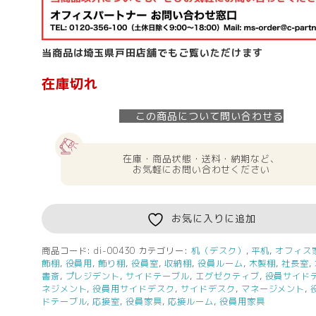
当商品は埼玉県戸田店舗でもご覧いただけます
在庫切れ
この商品について問い合わせる
在庫・商品状態・送料・納期など、
お気軽にお問い合わせください
お気に入りに追加
商品コード:
di-00430
カテゴリー:
机（デスク）
,
平机
,
オフィス
飾棚
,
役員用
,
飾り棚
,
役員室
,
収納棚
,
役員ルーム
,
木製棚
,
社長室
,
書斎
,
プレジデント
,
サイドテーブル
,
エグゼクティブ
,
役員サイド
ネジメント
,
役員用サイドデスク
,
サイドデスク
,
マネージメント
,
ドテーブル
,
応接室
,
役員家具
,
応接ルーム
,
役員用家具