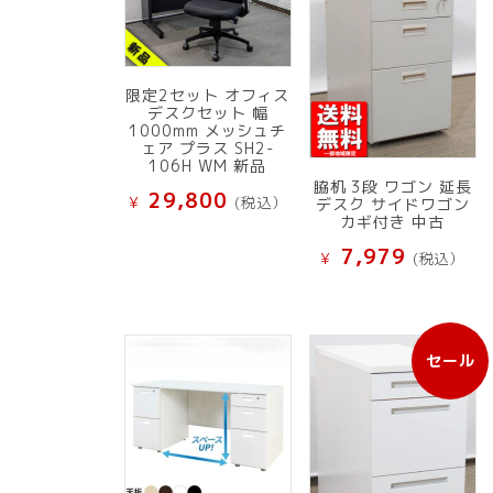
限定2セット オフィス
デスクセット 幅
1000mm メッシュチ
ェア プラス SH2-
106H WM 新品
脇机 3段 ワゴン 延長
29,800
¥
(税込）
デスク サイドワゴン
カギ付き 中古
7,979
¥
(税込）
セール
販
売
中
の
商
品