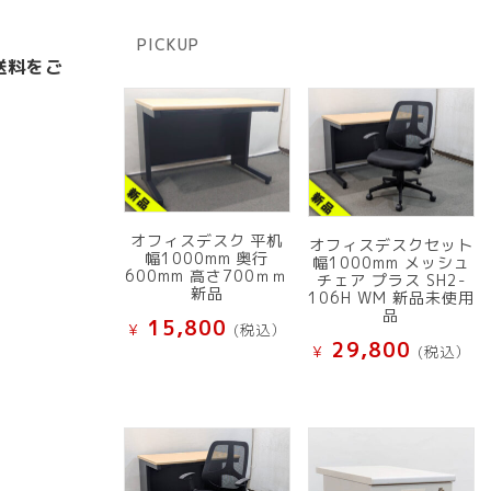
の
品
商
PICKUP
品
送料をご
オフィスデスク 平机
オフィスデスクセット
幅1000mm 奥行
幅1000mm メッシュ
600mm 高さ700ｍｍ
チェア プラス SH2-
新品
106H WM 新品未使用
品
15,800
¥
(税込）
29,800
¥
(税込）