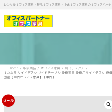
コ
ナ
レンタルオフィス家具・新品オフィス家具・中古オフィス家具のオフィスパート
ン
ビ
テ
ゲ
ン
ー
ツ
シ
へ
ョ
ス
ン
キ
に
ッ
移
プ
動
HOME
取扱商品
オフィス家具
机（デスク）
オカムラ サイドデスク サイドテーブル 役員家具 役員用サイドデスク 役員用サイ
国産【中古オフィス家具】【中古】
セール