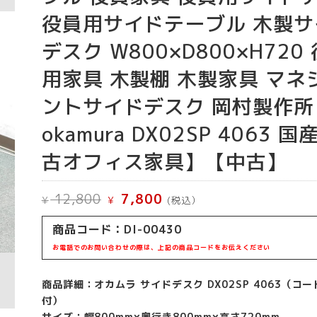
役員用サイドテーブル 木製サ
デスク W800×D800×H720
用家具 木製棚 木製家具 マネ
ントサイドデスク 岡村製作所
okamura DX02SP 4063 
古オフィス家具】【中古】
元
現
12,800
7,800
¥
¥
(税込）
の
在
価
の
商品コード：DI-00430
格
価
は
格
お電話でのお問い合わせの際は、上記の商品コードをお伝えください
¥ 12,800
は
で
¥ 7,800
し
で
商品詳細：オカムラ サイドデスク DX02SP 4063（コ
た。
す。
付）
サイズ：幅800mm×奥行き800mm×高さ720mm