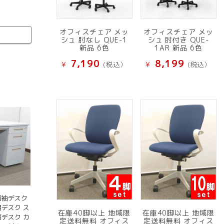
オフィスチェア メッ
オフィスチェア メッ
シュ 肘なし QUE-1
シュ 肘付き QUE-
新品 6色
1AR 新品 6色
7,190
8,199
¥
(税込）
¥
(税込）
両袖デスク
用デスク ス
在庫40脚以上 地域限
在庫40脚以上 地域限
務デスク カ
定送料無料 オフィス
定送料無料 オフィス