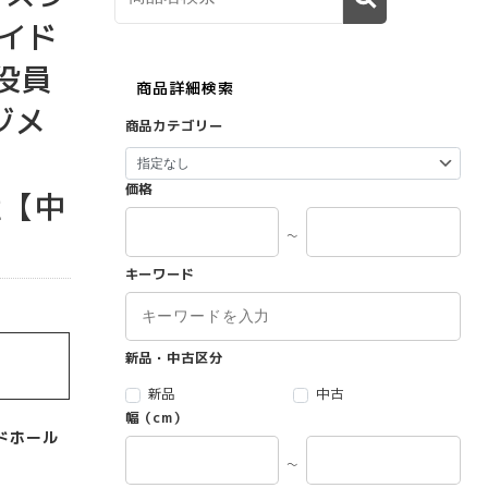
イド
 役員
商品詳細検索
ジメ
商品カテゴリー
価格
国産【中
～
キーワード
新品・中古区分
新品
中古
幅（cm）
ードホール
～