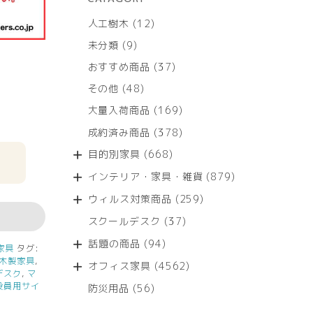
12
人工樹木
12
個
9
未分類
9
の
個
商
37
おすすめ商品
37
の
品
個
商
48
その他
48
の
品
個
商
169
大量入荷商品
169
の
品
個
商
378
成約済み商品
378
の
品
個
商
668
目的別家具
668
の
品
個
商
879
インテリア・家具・雑貨
879
の
品
個
商
259
ウィルス対策商品
259
の
品
個
商
37
スクールデスク
37
の
品
個
商
94
話題の商品
94
の
家具
タグ:
品
個
木製家具
,
商
4562
オフィス家具
4562
の
デスク
,
マ
品
個
商
役員用サイ
56
防災用品
56
の
品
個
商