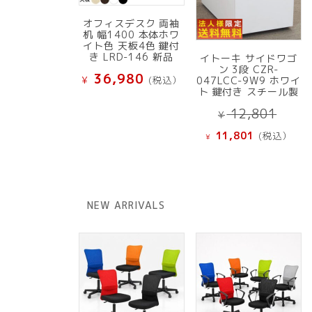
オフィスデスク 両袖
机 幅1400 本体ホワ
イト色 天板4色 鍵付
き LRD-146 新品
イトーキ サイドワゴ
ン 3段 CZR-
36,980
¥
(税込）
047LCC-9W9 ホワイ
ト 鍵付き スチール製
元
12,801
¥
の
現
11,801
(税込）
¥
価
在
格
の
は
価
¥ 12
格
NEW ARRIVALS
で
は
し
¥ 11,801
た。
で
す。