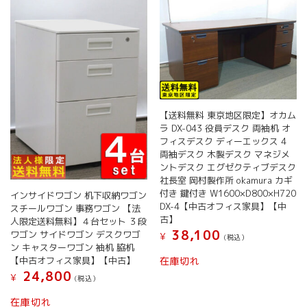
の
バ
リ
エ
ー
シ
ョ
ン
【送料無料 東京地区限定】オカム
が
ラ DX-043 役員デスク 両袖机 オ
あ
フィスデスク ディーエックス 4
り
両袖デスク 木製デスク マネジメ
ま
ントデスク エグゼクティブデスク
す。
社長室 岡村製作所 okamura カギ
オ
付き 鍵付き W1600×D800×H720
インサイドワゴン 机下収納ワゴン
プ
DX-4【中古オフィス家具】【中
スチールワゴン 事務ワゴン 【法
シ
古】
人限定送料無料】４台セット ３段
ョ
38,100
ワゴン サイドワゴン デスクワゴ
¥
(税込）
ン
ン キャスターワゴン 袖机 脇机
は
【中古オフィス家具】【中古】
在庫切れ
商
24,800
¥
(税込）
品
ペ
在庫切れ