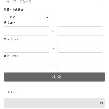
新品・中古区分
新品
中古
幅（cm）
～
奥行（cm）
～
高さ（cm）
～
検索
CART