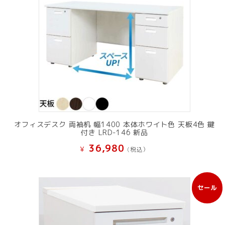
オフィスデスク 両袖机 幅1400 本体ホワイト色 天板4色 鍵
付き LRD-146 新品
36,980
¥
(税込）
セール
販
売
中
の