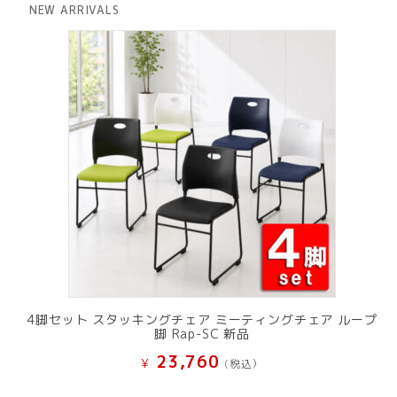
は
格
NEW ARRIVALS
¥ 12,801
は
で
¥ 11,801
し
で
た。
す。
4脚セット スタッキングチェア ミーティングチェア ループ
脚 Rap-SC 新品
23,760
¥
(税込）