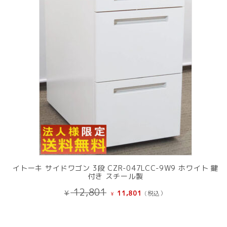
商
品
イトーキ サイドワゴン 3段 CZR-047LCC-9W9 ホワイト 鍵
付き スチール製
元
現
12,801
¥
11,801
(税込）
¥
の
在
価
の
格
価