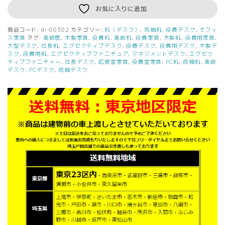
お気に入りに追加
商品コード:
di-00382
カテゴリー:
机（デスク）
,
両袖机
,
役員デスク
,
オフィ
ス家具
タグ:
高級感
,
木製家具
,
役員机
,
高級机
,
役員家具
,
木製机
,
役員用家具
,
大型デスク
,
社長机
,
エグゼクティブデスク
,
役員デスク
,
役員用デスク
,
木製デ
スク
,
役員用机
,
エグゼクティブファニチュア
,
マネジメントデスク
,
エグゼク
ティブファニチャー
,
社長デスク
,
応接室家具
,
役員室家具
,
PC机
,
両袖机
,
高級
デスク
,
PCデスク
,
両袖デスク