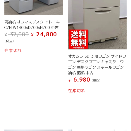
両袖机 オフィスデスク イトーキ
CZN W1400×D700×H700 中古
元
現
32,000
24,800
¥
¥
の
在
(税込）
価
の
格
価
在庫切れ
は
格
オカムラ SD ３段ワゴン サイドワ
¥ 32,000
は
ゴン デスクワゴン キャスターワ
で
¥ 24,800
ゴン 事務ワゴン スチールワゴン
し
で
袖机 脇机 中古
た。
す。
6,980
¥
(税込）
こ
在庫切れ
の
商
品
に
は
複
数