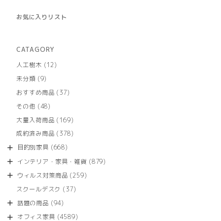
お気に入りリスト
CATAGORY
12
人工樹木
12
個
9
未分類
9
の
個
商
37
おすすめ商品
37
の
品
個
商
48
その他
48
の
品
個
商
169
大量入荷商品
169
の
品
個
商
378
成約済み商品
378
の
品
個
商
668
目的別家具
668
の
品
個
商
879
インテリア・家具・雑貨
879
の
品
個
商
259
ウィルス対策商品
259
の
品
個
商
37
スクールデスク
37
の
品
個
商
94
話題の商品
94
の
品
個
商
4589
オフィス家具
4589
の