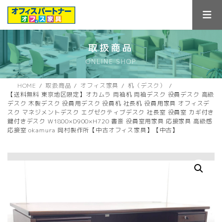
コ
ナ
ン
ビ
テ
ゲ
ン
ー
ツ
シ
取扱商品
へ
ョ
ONLINE SHOP
ス
ン
キ
に
ッ
移
HOME
取扱商品
オフィス家具
机（デスク）
プ
動
【送料無料 東京地区限定】オカムラ 両袖机 両袖デスク 役員デスク 高級
デスク 木製デスク 役員用デスク 役員机 社長机 役員用家具 オフィスデ
スク マネジメントデスク エグゼクティブデスク 社長室 役員室 カギ付き
鍵付きデスク W1800×D900×H720 書斎 役員室用家具 応接家具 高級感
応接室 okamura 岡村製作所【中古オフィス家具】【中古】