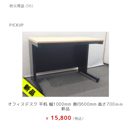
品
個
商
56
防災用品
56
の
品
個
商
の
品
商
PICKUP
品
オフィスデスク 平机 幅1000mm 奥行600mm 高さ700ｍｍ
新品
15,800
¥
(税込）