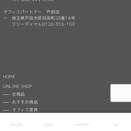
オフィスパートナー 戸田店
─ 埼玉県戸田市笹目南町28番14号
フリーダイヤル0120-356-100
HOME
ONLINE SHOP
全商品
おすすめ商品
オフィス家具
インテリア・家具・雑貨
ACCESS
CART
CONTACT
TEL
GUIDE