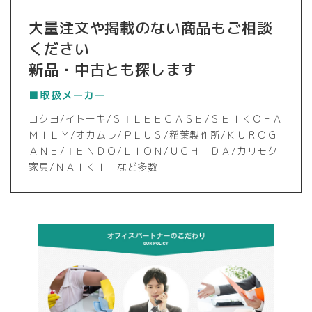
大量注文や掲載のない商品もご相談
ください
新品・中古とも探します
■取扱メーカー
コクヨ/イトーキ/ＳＴＬＥＥＣＡＳＥ/ＳＥＩＫＯＦＡ
ＭＩＬＹ/オカムラ/ＰＬＵＳ/稲葉製作所/ＫＵＲＯＧ
ＡＮＥ/ＴＥＮＤＯ/ＬＩＯＮ/ＵＣＨＩＤＡ/カリモク
家具/ＮＡＩＫＩ など多数