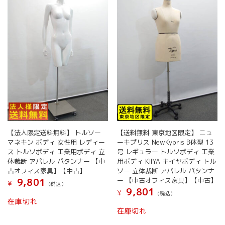
ン
き
ま
が
ま
す
あ
す
り
ま
す。
オ
プ
シ
ョ
ン
は
商
【法人限定送料無料】 トルソー
【送料無料 東京地区限定】 ニュ
品
マネキン ボディ 女性用 レディー
ーキプリス NewKypris B体型 13
ペ
ス トルソボディ 工業用ボディ 立
号 レギュラー トルソボディ 工業
ー
体裁断 アパレル パタンナー 【中
用ボディ KIIYA キイヤボディ トル
ジ
古オフィス家具】【中古】
ソー 立体裁断 アパレル パタンナ
か
ー 【中古オフィス家具】【中古】
9,801
¥
ら
(税込）
9,801
¥
(税込）
選
在庫切れ
択
在庫切れ
で
き