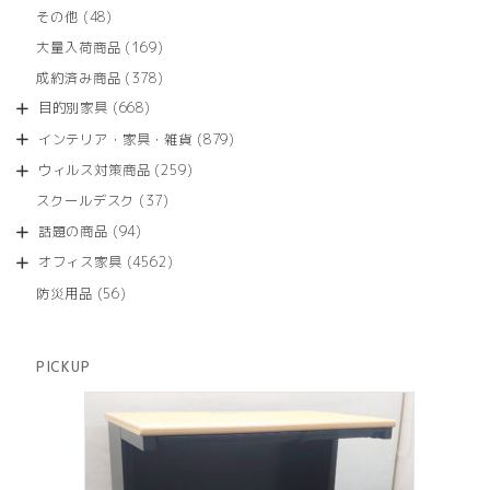
品
個
商
48
その他
48
の
品
個
商
169
大量入荷商品
169
の
品
個
商
378
成約済み商品
378
の
品
個
商
668
目的別家具
668
の
品
個
商
879
インテリア・家具・雑貨
879
の
品
個
商
259
ウィルス対策商品
259
の
品
個
商
37
スクールデスク
37
の
品
個
商
94
話題の商品
94
の
品
個
商
4562
オフィス家具
4562
の
品
個
商
56
防災用品
56
の
品
個
商
の
品
商
PICKUP
品