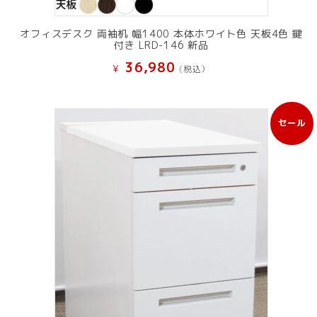
オフィスデスク 両袖机 幅1400 本体ホワイト色 天板4色 鍵
付き LRD-146 新品
36,980
¥
(税込）
セール
販
売
中
の
商
品