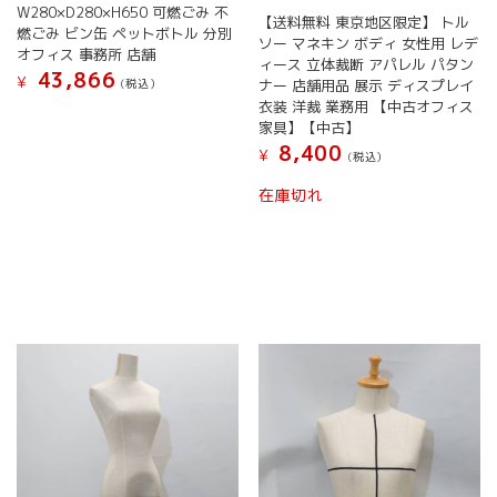
W280×D280×H650 可燃ごみ 不
す。
オ
【送料無料 東京地区限定】 トル
燃ごみ ビン缶 ペットボトル 分別
オ
プ
ソー マネキン ボディ 女性用 レデ
オフィス 事務所 店舗
プ
シ
ィース 立体裁断 アパレル パタン
43,866
¥
シ
ョ
(税込）
ナー 店舗用品 展示 ディスプレイ
ョ
ン
衣装 洋裁 業務用 【中古オフィス
こ
ン
家具】【中古】
は
の
は
8,400
商
商
¥
(税込）
商
品
品
品
在庫切れ
ペ
に
ペ
ー
は
ー
ジ
複
ジ
か
数
か
ら
の
ら
選
バ
選
択
リ
択
で
エ
で
き
ー
き
ま
シ
ま
す
ョ
す
ン
が
あ