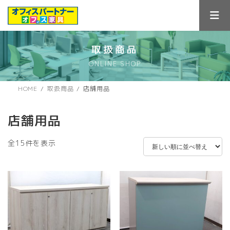
コ
ナ
ン
ビ
テ
ゲ
ン
ー
ツ
シ
取扱商品
へ
ョ
ONLINE SHOP
ス
ン
キ
に
ッ
移
HOME
取扱商品
店舗用品
プ
動
店舗用品
新
全15件を表示
し
い
順