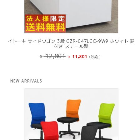
イトーキ サイドワゴン 3段 CZR-047LCC-9W9 ホワイト 鍵
付き スチール製
元
現
12,801
¥
11,801
(税込）
¥
の
在
価
の
格
価
は
格
NEW ARRIVALS
¥ 12,801
は
で
¥ 11,801
し
で
た。
す。