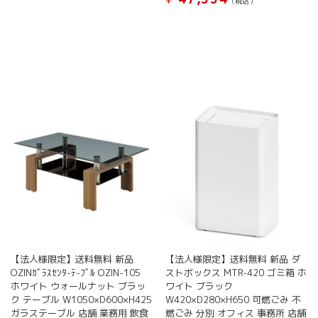
¥
(税込）
こ
こ
の
の
商
商
品
品
に
に
は
は
複
複
数
数
の
の
バ
バ
リ
リ
エ
エ
ー
ー
シ
シ
ョ
ョ
ン
ン
が
が
あ
【法人様限定】送料無料 新品
【法人様限定】送料無料 新品 ダ
あ
り
OZINｶﾞﾗｽｾﾝﾀ-ﾃ-ﾌﾞﾙ OZIN-105
ストボックス MTR-420 ゴミ箱 ホ
り
ま
ホワイト ウォールナット ブラッ
ワイト ブラック
ま
す。
ク テーブル W1050×D600×H425
W420×D280×H650 可燃ごみ 不
す。
オ
ガラステーブル 店舗 業務用 飲食
燃ごみ 分別 オフィス 事務所 店舗
オ
プ