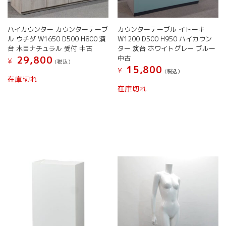
ハイカウンター カウンターテーブ
カウンターテーブル イトーキ
ル ウチダ W1650 D500 H800 演
W1200 D500 H950 ハイカウン
台 木目ナチュラル 受付 中古
ター 演台 ホワイトグレー ブルー
中古
29,800
¥
(税込）
15,800
¥
(税込）
こ
在庫切れ
こ
の
在庫切れ
の
商
商
品
品
に
に
は
は
複
複
数
数
の
の
バ
バ
リ
リ
エ
エ
ー
ー
シ
シ
ョ
ョ
ン