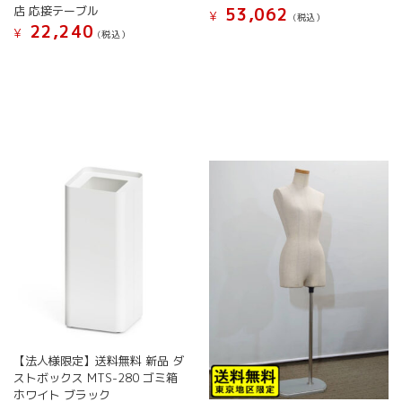
店 応接テーブル
53,062
¥
プ
シ
(税込）
22,240
¥
シ
ョ
(税込）
こ
ョ
ン
こ
の
ン
は
の
商
は
商
商
品
商
品
品
に
品
ペ
に
は
ペ
ー
は
複
ー
ジ
複
数
ジ
か
数
の
か
ら
の
バ
ら
選
バ
リ
選
択
リ
エ
択
で
エ
ー
で
き
ー
シ
き
ま
シ
ョ
ま
す
ョ
ン
す
ン
が
が
あ
【法人様限定】送料無料 新品 ダ
あ
り
ストボックス MTS-280 ゴミ箱
り
ま
ホワイト ブラック
ま
す。