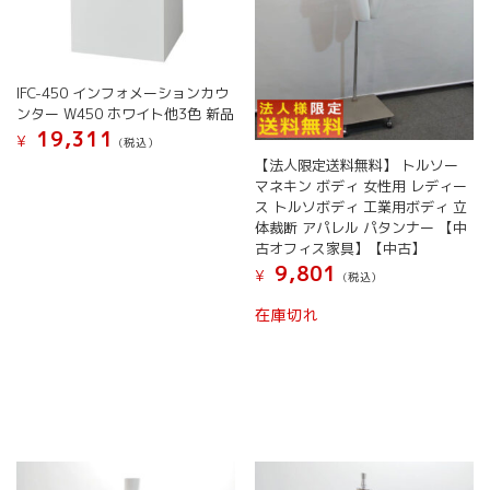
ン
が
が
あ
あ
り
り
ま
IFC-450 インフォメーションカウ
ま
す。
ンター W450 ホワイト他3色 新品
す。
オ
19,311
¥
(税込）
オ
プ
【法人限定送料無料】 トルソー
こ
プ
シ
マネキン ボディ 女性用 レディー
の
シ
ョ
ス トルソボディ 工業用ボディ 立
商
ョ
ン
体裁断 アパレル パタンナー 【中
品
ン
は
古オフィス家具】【中古】
に
は
商
9,801
¥
は
(税込）
商
品
複
品
ペ
在庫切れ
数
ペ
ー
の
ー
ジ
バ
ジ
か
リ
か
ら
エ
ら
選
ー
選
択
シ
択
で
ョ
で
き