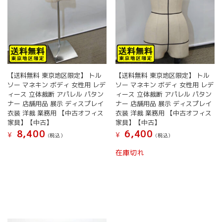
り
ま
す。
オ
プ
シ
ョ
【送料無料 東京地区限定】 トル
【送料無料 東京地区限定】 トル
ン
ソー マネキン ボディ 女性用 レデ
ソー マネキン ボディ 女性用 レデ
は
ィース 立体裁断 アパレル パタン
ィース 立体裁断 アパレル パタン
商
ナー 店舗用品 展示 ディスプレイ
ナー 店舗用品 展示 ディスプレイ
品
衣装 洋裁 業務用 【中古オフィス
衣装 洋裁 業務用 【中古オフィス
ペ
家具】【中古】
家具】【中古】
ー
8,400
6,400
¥
¥
ジ
(税込）
(税込）
か
在庫切れ
ら
選
択
で
き
ま
す