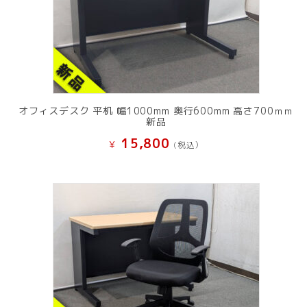
オフィスデスク 平机 幅1000mm 奥行600mm 高さ700ｍｍ
新品
15,800
¥
(税込）