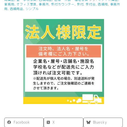
業務用
,
オフィス家具
,
事務所
,
受付カウンター
,
受付
,
受付台
,
店舗用
,
事務所
ー
用
,
店舗用品
,
シンプル
W450
ホ
ワ
イ
ト
他
3
色
新
品
個
Facebook
X
Bluesky