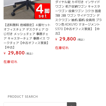
り
ダイヤル錠 カギ付き インサイド
ま
ワゴン 机下収納ワゴン キャスタ
す。
ーワゴン 役員ワゴン コクヨ 国産
オ
3段 2段 ワゴン サイドワゴン デ
スクワゴン 袖机 脇机 役員用 ブラ
プ
ウン色 KOKUYO マネージメント
シ
【送料無料 地域限定】４脚セット
S370【中古オフィス家具】【中
オフィスチェア デスクチェア ひ
ョ
古】
じ付き メッシュチェア 事務チェ
ン
29,800
ア キャスターチェア 事務イス ワ
は
¥
(税込）
ークチェア【中古オフィス家具】
商
【中古】
在庫切れ
品
29,800
ペ
¥
(税込）
ー
在庫切れ
ジ
か
ら
選
択
で
き
ま
PRODUCT SEARCH
す