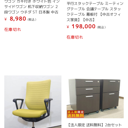
ワゴン カギ付き ホワイト色 イン
平行スタックテーブル ミーティン
サイドワゴン 机下収納ワゴン ２
グテーブル 会議テーブル スタッ
段ワゴン ウチダ ST 日本製 中古
クテーブル 幕板付 【中古オフィ
8,980
¥
ス家具】【中古】
(税込）
198,000
こ
¥
(税込）
在庫切れ
の
在庫切れ
商
品
に
は
複
数
の
バ
リ
エ
ー
シ
ョ
ン
が
あ
【法人限定 送料無料】2台セット