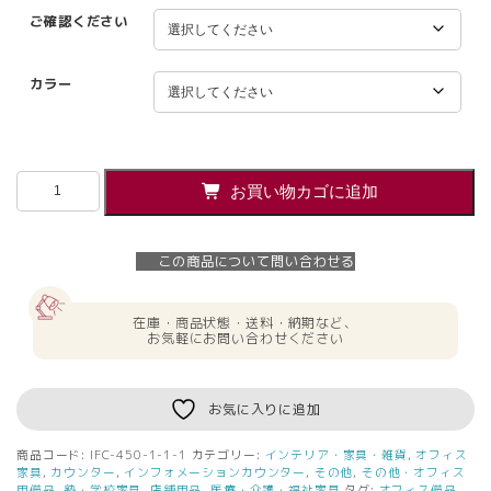
ご確認ください
カラー
IFC-
お買い物カゴに追加
450
イ
ン
この商品について問い合わせる
フ
ォ
メ
在庫・商品状態・送料・納期など、
ー
お気軽にお問い合わせください
シ
ョ
ン
お気に入りに追加
カ
ウ
商品コード:
IFC-450-1-1-1
カテゴリー:
インテリア・家具・雑貨
,
オフィス
ン
家具
,
カウンター
,
インフォメーションカウンター
,
その他
,
その他・オフィス
タ
用備品
,
塾・学校家具
,
店舗用品
,
医療・介護・福祉家具
タグ:
オフィス備品
,