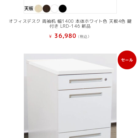
オフィスデスク 両袖机 幅1400 本体ホワイト色 天板4色 鍵
付き LRD-146 新品
36,980
¥
(税込）
セール
販
売
中
の
商
品