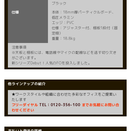
ブラック
仕様
本体：18mm厚パーティクルボード、
低圧メラミン
エッジ：PVC
仕様：アジャスター付、棚板1段付（固
定棚）
重量：18.8kg
注意事項
※天板と棚板には、電話線やマイクの配線などを逃す切り欠き
がございます。
新シリーズDebut！人気のFOを投入しました。
他ラインナップの紹介
★ワークスタイルや組織に合わせた多彩なオフィスをご提案い
たします
フリーダイヤル
TEL：0120-356-100
までお気軽にお問い合
わせください
支払いと発送の詳細