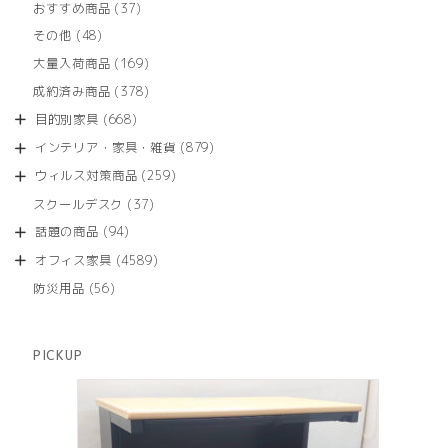
商
37
おすすめ商品
37
の
品
個
商
48
その他
48
の
品
個
商
169
大量入荷商品
169
の
品
個
商
378
成約済み商品
378
の
品
個
商
668
目的別家具
668
の
品
個
商
879
インテリア・家具・雑貨
879
の
品
個
商
259
ウィルス対策商品
259
の
品
個
商
37
スクールデスク
37
の
品
個
商
94
話題の商品
94
の
品
個
商
4589
オフィス家具
4589
の
品
個
商
56
防災用品
56
の
品
個
商
の
品
商
PICKUP
品