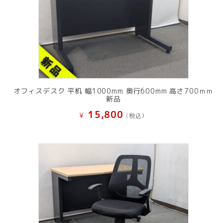
オフィスデスク 平机 幅1000mm 奥行600mm 高さ700ｍｍ
新品
15,800
¥
(税込）