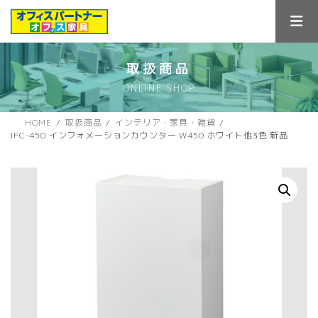
コ
ナ
ン
ビ
テ
ゲ
ン
ー
ツ
シ
取扱商品
へ
ョ
ONLINE SHOP
ス
ン
キ
に
ッ
移
HOME
取扱商品
インテリア・家具・雑貨
プ
動
IFC-450 インフォメーションカウンター W450 ホワイト他3色 新品