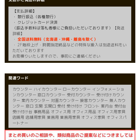
【支払詳細】
・ 銀行振込（各種銀行）
・ クレジットカード決済
（振込手数料は落札者様にご負担いただいております）
【発送
詳細】
・
全国送料無料（北海道・沖縄・離島を除く）
・ 2F階段上げ・時間指定納品などの特殊な搬入は別途送料をい
ただいております
お見積りいたしますので、事前にご連絡ください
関連ワード
カウンター ハイカウンター ローカウンター インフォメーショ
ンカウンター 窓口カウンター 受付カウンター 受け付けカウン
ター 案内カウンター 対面カウンター 接客カウンター 無人カウ
ンター 窓口 玄関 玄関口 受付 受け付け フロント 案内台 受付台
受け付け台 事務用品 オフィス用 オフィス用品 オフィス用家具
店舗用 店舗用家具 業務用 業務用家具 オフィス家具 オフィスパ
ートナー