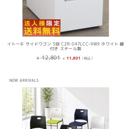
イトーキ サイドワゴン 3段 CZR-047LCC-9W9 ホワイト 鍵
付き スチール製
元
現
12,801
¥
11,801
(税込）
¥
の
在
価
の
格
価
は
格
NEW ARRIVALS
¥ 12,801
は
で
¥ 11,801
し
で
た。
す。