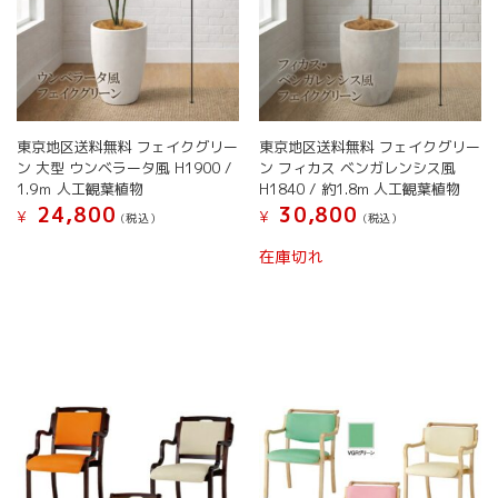
あ
ま
り
す。
ま
オ
す。
プ
オ
シ
プ
ョ
シ
東京地区送料無料 フェイクグリー
東京地区送料無料 フェイクグリー
ン
ョ
ン 大型 ウンベラータ風 H1900 /
ン フィカス ベンガレンシス風
は
ン
1.9ｍ 人工観葉植物
H1840 / 約1.8m 人工観葉植物
商
は
24,800
30,800
品
¥
¥
(税込）
(税込）
商
ペ
こ
こ
品
在庫切れ
ー
の
の
ペ
ジ
商
商
ー
か
品
品
ジ
ら
に
に
か
選
は
は
ら
択
複
複
選
で
数
数
択
き
の
の
で
ま
バ
バ
き
す
リ
リ
ま
エ
エ
す