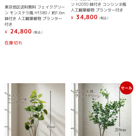
ン
ン H2030 鉢付き コンシンネ風
シ
東京地区送料無料 フェイクグリー
は
人工観葉植物 プランター付き
ョ
ン モンステラ風 H1580 / 約1.6m
商
34,800
ン
¥
鉢付き 人工観葉植物 プランター
(税込）
品
は
付き
ペ
こ
商
24,800
ー
の
¥
(税込）
品
ジ
商
こ
ペ
在庫切れ
か
品
の
ー
ら
に
商
ジ
選
は
品
か
択
複
に
ら
で
数
は
選
き
の
複
択
ま
バ
数
で
す
リ
セール
の
き
エ
バ
ま
ー
リ
す
シ
エ
ョ
ー
ン
シ
が
ョ
あ
ン
り