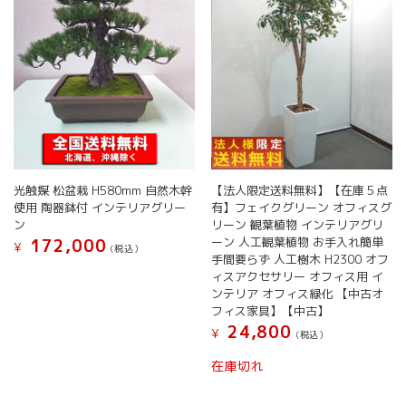
リ
択
き
エ
で
ま
ー
き
す
シ
ま
ョ
す
ン
が
あ
り
ま
す。
光触媒 松盆栽 H580mm 自然木幹
【法人限定送料無料】【在庫５点
オ
使用 陶器鉢付 インテリアグリー
有】フェイクグリーン オフィスグ
プ
ン
リーン 観葉植物 インテリアグリ
シ
ーン 人工観葉植物 お手入れ簡単
172,000
¥
(税込）
ョ
手間要らず 人工樹木 H2300 オフ
ン
ィスアクセサリー オフィス用 イ
ンテリア オフィス緑化 【中古オ
は
フィス家具】【中古】
商
24,800
品
¥
(税込）
ペ
在庫切れ
ー
ジ
か