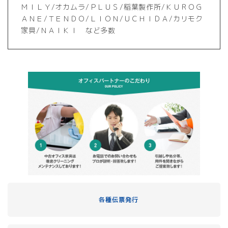
ＭＩＬＹ/オカムラ/ＰＬＵＳ/稲葉製作所/ＫＵＲＯＧ
ＡＮＥ/ＴＥＮＤＯ/ＬＩＯＮ/ＵＣＨＩＤＡ/カリモク
家具/ＮＡＩＫＩ など多数
各種伝票発行