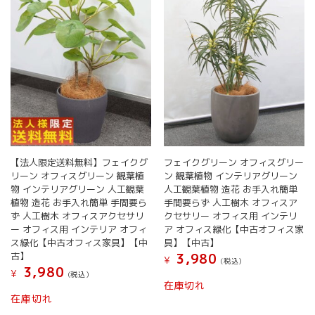
エ
ー
シ
ョ
ン
が
あ
り
ま
す。
オ
【法人限定送料無料】フェイクグ
フェイクグリーン オフィスグリー
プ
リーン オフィスグリーン 観葉植
ン 観葉植物 インテリアグリーン
シ
物 インテリアグリーン 人工観葉
人工観葉植物 造花 お手入れ簡単
ョ
植物 造花 お手入れ簡単 手間要ら
手間要らず 人工樹木 オフィスア
ン
ず 人工樹木 オフィスアクセサリ
クセサリー オフィス用 インテリ
は
ー オフィス用 インテリア オフィ
ア オフィス緑化【中古オフィス家
商
ス緑化【中古オフィス家具】【中
具】【中古】
品
古】
3,980
¥
(税込）
ペ
3,980
¥
(税込）
ー
在庫切れ
ジ
在庫切れ
か