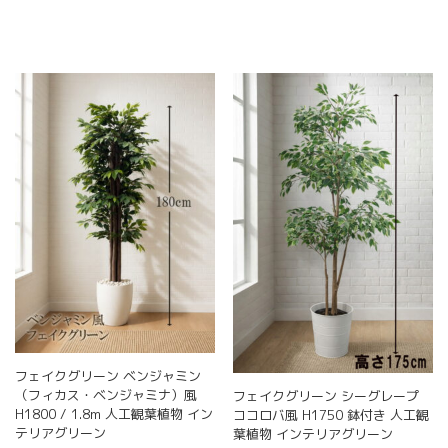
ー
ー
に
は
ジ
ジ
は
複
か
か
複
数
ら
ら
数
の
選
選
の
バ
択
択
バ
リ
で
で
リ
エ
き
き
エ
ー
ま
ま
ー
シ
す
す
シ
ョ
ョ
ン
ン
が
が
あ
あ
り
り
ま
ま
す。
す。
オ
オ
プ
プ
シ
フェイクグリーン ベンジャミン
シ
ョ
（フィカス・ベンジャミナ）風
フェイクグリーン シーグレープ
ョ
ン
H1800 / 1.8m 人工観葉植物 イン
ココロバ風 H1750 鉢付き 人工観
ン
は
テリアグリーン
葉植物 インテリアグリーン