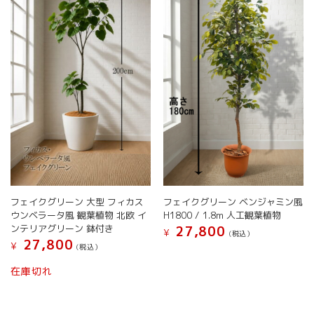
の
の
バ
バ
リ
リ
エ
エ
ー
ー
シ
シ
ョ
ョ
ン
ン
が
が
あ
あ
り
り
ま
ま
す。
す。
オ
オ
フェイクグリーン ベンジャミン風
フェイクグリーン 大型 フィカス
プ
プ
H1800 / 1.8m 人工観葉植物
ウンベラータ風 観葉植物 北欧 イ
シ
シ
ンテリアグリーン 鉢付き
27,800
ョ
ョ
¥
(税込）
27,800
ン
ン
¥
(税込）
こ
は
は
こ
の
在庫切れ
商
商
の
商
品
品
商
品
ペ
ペ
品
に