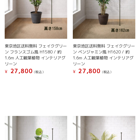
が
あ
あ
り
り
ま
ま
す。
す。
オ
オ
プ
プ
シ
シ
東京地区送料無料 フェイクグリー
東京地区送料無料 フェイクグリー
ョ
ョ
ン フランスゴム風 H1580 / 約
ン ベンジャミン風 H1620 / 約
ン
ン
1.6m 人工観葉植物 インテリアグ
1.6m 人工観葉植物 インテリアグ
は
は
リーン
リーン
商
商
27,800
27,800
品
¥
¥
(税込）
(税込）
品
ペ
こ
こ
ペ
ー
の
の
ー
ジ
商
商
ジ
か
品
品
か
ら
に
に
ら
選
は
は
選
択
複
複
択
で
数
数
で
き
の
の
き
ま
バ
バ
ま