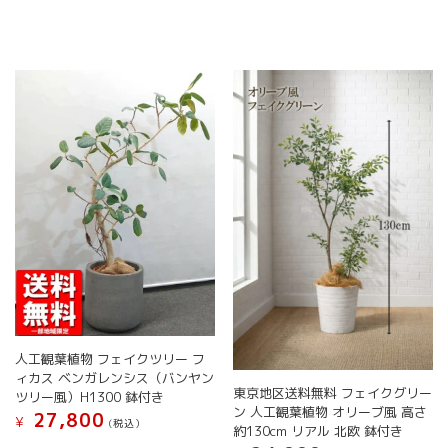
に
に
選
か
は
は
択
ら
複
複
で
選
数
数
き
択
の
の
ま
で
バ
バ
す
き
リ
リ
ま
エ
エ
す
ー
ー
シ
シ
ョ
ョ
ン
ン
が
が
あ
あ
り
り
ま
ま
す。
す。
オ
オ
人工観葉植物 フェイクツリー フ
プ
プ
ィカス ベンガレンシス（バンヤン
シ
シ
東京地区送料無料 フェイクグリー
ツリー風）H1300 鉢付き
ョ
ョ
ン 人工観葉植物 オリーブ風 高さ
27,800
¥
(税込）
ン
ン
約130cm リアル 北欧 鉢付き
は
は