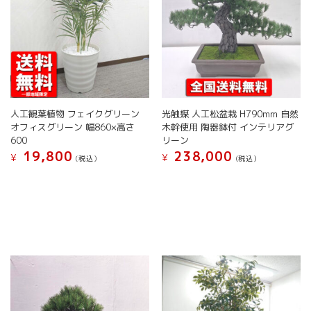
選
選
シ
ン
択
択
ョ
が
で
で
ン
あ
き
き
が
り
ま
ま
あ
ま
す
す
り
す。
ま
オ
す。
プ
人工観葉植物 フェイクグリーン
光触媒 人工松盆栽 H790mm 自然
オ
シ
オフィスグリーン 幅860×高さ
木幹使用 陶器鉢付 インテリアグ
プ
ョ
600
リーン
シ
ン
19,800
238,000
¥
¥
(税込）
(税込）
ョ
は
こ
ン
商
の
は
品
商
商
ペ
品
品
ー
に
ペ
ジ
は
ー
か
複
ジ
ら
数
か
選
の
ら
択
バ
選
で