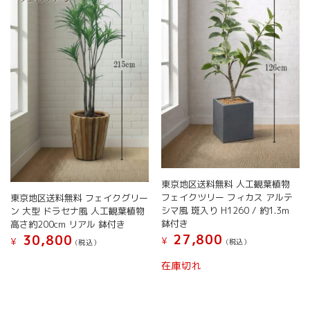
エ
バ
す
ー
リ
シ
エ
ョ
ー
ン
シ
が
ョ
あ
ン
り
が
ま
あ
す。
り
オ
ま
プ
す。
シ
オ
東京地区送料無料 人工観葉植物
ョ
プ
フェイクツリー フィカス アルテ
東京地区送料無料 フェイクグリー
ン
シ
シマ風 斑入り H1260 / 約1.3m
ン 大型 ドラセナ風 人工観葉植物
は
ョ
鉢付き
高さ約200cm リアル 鉢付き
商
ン
27,800
30,800
品
は
¥
¥
(税込）
(税込）
ペ
商
こ
こ
在庫切れ
ー
品
の
の
ジ
ペ
商
商
か
ー
品
品
ら
ジ