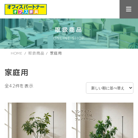
コ
ナ
ン
ビ
テ
ゲ
ン
ー
ツ
シ
取扱商品
へ
ョ
ONLINE SHOP
ス
ン
キ
に
ッ
移
HOME
取扱商品
家庭用
プ
動
家庭用
新
全42件を表示
し
い
順