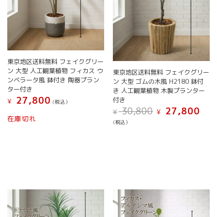
が
ま
あ
す。
り
オ
ま
プ
す。
シ
オ
ョ
プ
東京地区送料無料 フェイクグリー
ン
シ
ン 大型 人工観葉植物 フィカス ウ
東京地区送料無料 フェイクグリー
は
ョ
ンベラータ風 鉢付き 陶器プラン
ン 大型 ゴムの木風 H2180 鉢付
商
ン
ター付き
き 人工観葉植物 木製プランター
品
は
27,800
付き
¥
(税込）
ペ
商
元
現
30,800
27,800
¥
¥
こ
ー
の
在
品
在庫切れ
(税込）
の
ジ
価
の
ペ
商
こ
か
格
価
ー
品
の
は
格
ら
ジ
¥ 30,800
は
に
商
選
か
で
¥ 27,
は
品
択
ら
し
で
複
に
で
選
た。
す。
数
は
き
択
の
複
ま
で
バ
数
す
き
リ
の
ま