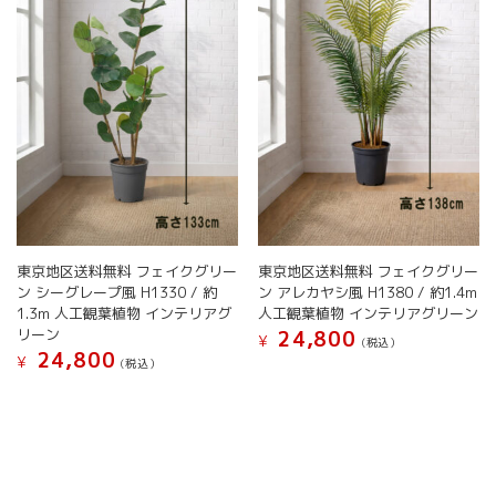
す
リ
リ
す
エ
エ
ー
ー
シ
シ
ョ
ョ
ン
ン
が
が
あ
あ
り
り
ま
ま
す。
す。
オ
オ
東京地区送料無料 フェイクグリー
東京地区送料無料 フェイクグリー
プ
プ
ン シーグレープ風 H1330 / 約
ン アレカヤシ風 H1380 / 約1.4m
シ
シ
1.3m 人工観葉植物 インテリアグ
人工観葉植物 インテリアグリーン
ョ
ョ
リーン
24,800
ン
ン
¥
(税込）
24,800
は
は
¥
(税込）
こ
商
商
こ
の
品
品
の
商
ペ
ペ
商
品
ー
ー
品
に
ジ
ジ
に
は
か
か