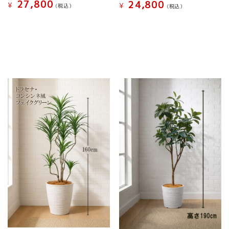
は
商
27,800
24,800
¥
¥
(税込）
(税込）
商
品
こ
こ
品
ペ
の
の
ペ
ー
商
商
ー
ジ
品
品
ジ
か
に
に
か
ら
は
は
ら
選
複
複
選
択
数
数
択
で
の
の
で
き
バ
バ
き
ま
リ
リ
ま
す
エ
エ
す
ー
ー
シ
シ
ョ
ョ
ン
ン
が
が
あ
あ
り
り
ま
ま
す。
す。