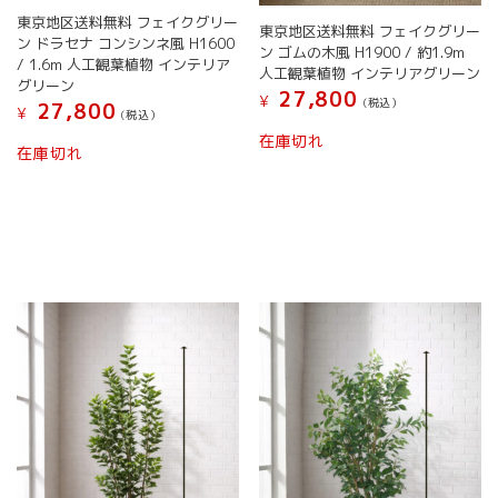
オ
オ
東京地区送料無料 フェイクグリー
東京地区送料無料 フェイクグリー
プ
プ
ン ドラセナ コンシンネ風 H1600
ン ゴムの木風 H1900 / 約1.9m
シ
シ
/ 1.6m 人工観葉植物 インテリア
人工観葉植物 インテリアグリーン
ョ
ョ
グリーン
27,800
ン
ン
¥
(税込）
27,800
¥
(税込）
は
は
こ
在庫切れ
商
こ
商
の
在庫切れ
品
の
品
商
ペ
商
ペ
品
ー
品
ー
に
ジ
に
ジ
は
か
は
か
複
ら
複
ら
数
選
数
選
の
択
の
択
バ
で
バ
で
リ
き
リ
き
エ
ま
エ
ま
ー
す
ー
す
シ
シ
ョ
ョ
ン
ン
が