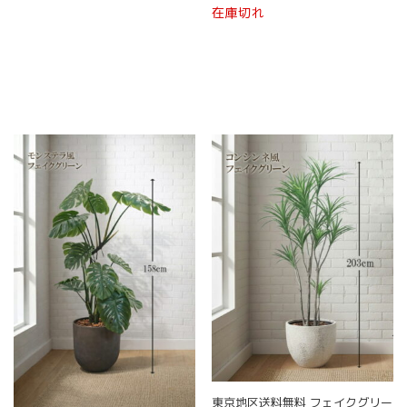
こ
品
在庫切れ
品
ペ
の
に
ペ
ー
商
は
ー
ジ
品
複
ジ
か
に
数
か
ら
は
の
ら
選
複
バ
選
択
数
リ
択
で
の
エ
で
き
バ
ー
き
ま
リ
シ
ま
す
エ
ョ
す
ー
ン
シ
が
ョ
あ
ン
り
が
ま
あ
す。
り
オ
ま
プ
す。
シ
オ
ョ
東京地区送料無料 フェイクグリー
プ