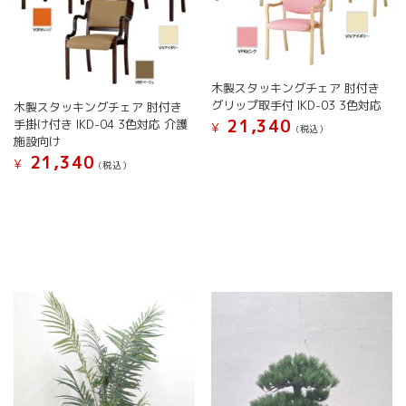
ー
ー
シ
シ
ョ
ョ
ン
ン
が
が
木製スタッキングチェア 肘付き
あ
あ
グリップ取手付 IKD-03 3色対応
木製スタッキングチェア 肘付き
り
り
21,340
手掛け付き IKD-04 3色対応 介護
¥
(税込）
ま
ま
施設向け
こ
す。
す。
21,340
¥
(税込）
の
オ
オ
こ
商
プ
プ
の
品
シ
シ
商
に
ョ
ョ
品
は
ン
ン
に
複
は
は
は
数
商
商
複
の
品
品
数
バ
ペ
ペ
の
リ
ー
ー
バ
エ
ジ
ジ
リ
ー
か
か
エ
シ
ら
ら
ー
ョ