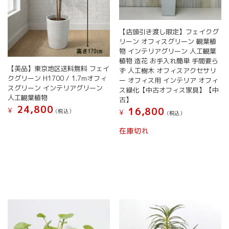
【店頭引き渡し限定】フェイクグ
リーン オフィスグリーン 観葉植
物 インテリアグリーン 人工観葉
植物 造花 お手入れ簡単 手間要ら
【美品】東京地区送料無料 フェイ
ず 人工樹木 オフィスアクセサリ
クグリーン H1700 / 1.7mオフィ
ー オフィス用 インテリア オフィ
スグリーン インテリアグリーン
ス緑化【中古オフィス家具】【中
人工観葉植物
古】
24,800
16,800
¥
(税込）
¥
(税込）
こ
在庫切れ
の
商
品
に
は
複
数
の
バ
リ