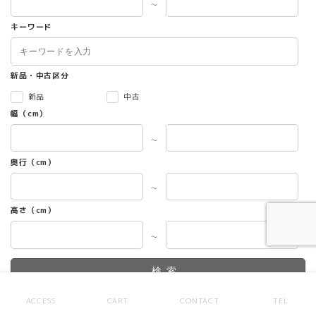
～
キーワード
新品・中古区分
新品
中古
幅（cm）
～
奥行（cm）
～
高さ（cm）
～
検索
ACCESS
CART
CONTACT
TEL