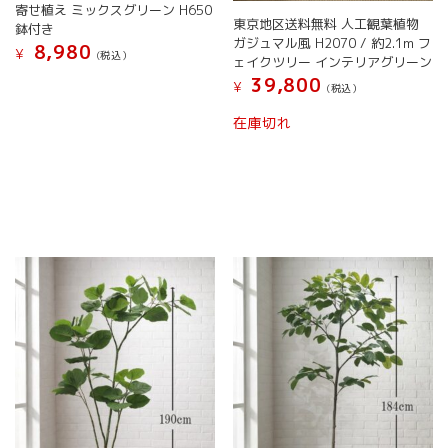
オ
寄せ植え ミックスグリーン H650
シ
東京地区送料無料 人工観葉植物
プ
鉢付き
ョ
ガジュマル風 H2070 / 約2.1m フ
シ
8,980
ン
¥
(税込）
ェイクツリー インテリアグリーン
ョ
は
こ
39,800
ン
¥
(税込）
商
の
は
品
こ
商
在庫切れ
商
ペ
の
品
品
ー
商
に
ペ
ジ
品
は
ー
か
に
複
ジ
ら
は
数
か
選
複
の
ら
択
数
バ
選
で
の
リ
択
き
バ
エ
で
ま
リ
ー
き
す
エ
シ
ま
ー
ョ
す
シ
ン
ョ
が
ン
あ
が
り