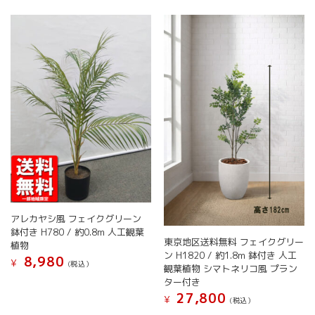
は
複
ら
ら
複
数
選
選
数
の
択
択
の
バ
で
で
バ
リ
き
き
リ
エ
ま
ま
エ
ー
す
す
ー
シ
シ
ョ
ョ
ン
ン
が
が
あ
あ
り
り
ま
ま
す。
す。
オ
アレカヤシ風 フェイクグリーン
オ
プ
鉢付き H780 / 約0.8m 人工観葉
東京地区送料無料 フェイクグリー
プ
シ
植物
ン H1820 / 約1.8m 鉢付き 人工
シ
ョ
8,980
¥
(税込）
観葉植物 シマトネリコ風 プラン
ョ
ン
こ
ター付き
ン
は
の
27,800
は
¥
商
(税込）
商
商
品