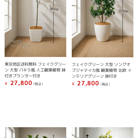
東京地区送料無料 フェイクグリー
フェイクグリーン 大型 ソングオ
ン 大型 パキラ風 人工観葉植物 鉢
ブジャマイカ風 観葉植物 北欧 イ
付きプランター付き
ンテリアグリーン 鉢付き
27,800
27,800
¥
¥
(税込）
(税込）
こ
こ
の
の
商
商
品
品
に
に
は
は
複
複
数
数