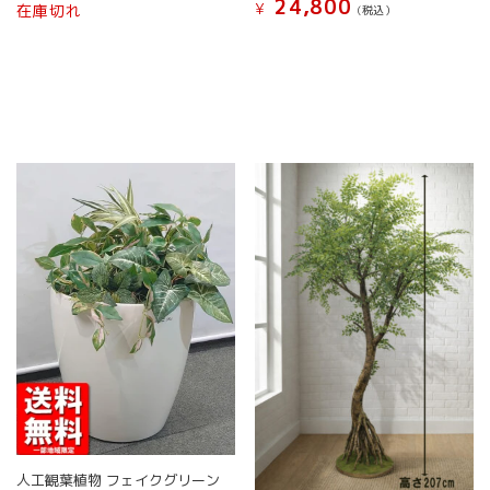
こ
24,800
¥
在庫切れ
(税込）
商
商
の
こ
品
品
商
の
ペ
ペ
品
商
ー
ー
に
品
ジ
ジ
は
に
か
か
複
は
ら
ら
数
複
選
選
の
数
択
択
バ
の
で
で
リ
バ
き
き
エ
リ
ま
ま
ー
エ
す
す
シ
ー
ョ
シ
ン
ョ
が
ン
あ
が
り
あ
ま
り
す。
ま
オ
す。
人工観葉植物 フェイクグリーン
プ