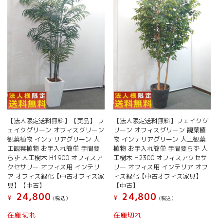
リ
リ
エ
エ
ー
ー
シ
シ
ョ
ョ
ン
ン
が
が
あ
あ
り
り
ま
ま
す。
す。
オ
オ
【法人限定送料無料】【美品】 フ
【法人限定送料無料】フェイクグ
プ
プ
ェイクグリーン オフィスグリーン
リーン オフィスグリーン 観葉植
シ
シ
観葉植物 インテリアグリーン 人
物 インテリアグリーン 人工観葉
ョ
ョ
工観葉植物 お手入れ簡単 手間要
植物 お手入れ簡単 手間要らず 人
ン
ン
らず 人工樹木 H1900 オフィスア
工樹木 H2300 オフィスアクセサ
は
は
クセサリー オフィス用 インテリ
リー オフィス用 インテリア オフ
商
商
ア オフィス緑化【中古オフィス家
ィス緑化【中古オフィス家具】
品
品
具】【中古】
【中古】
ペ
ペ
24,800
24,800
¥
¥
(税込）
(税込）
ー
ー
ジ
ジ
在庫切れ
在庫切れ