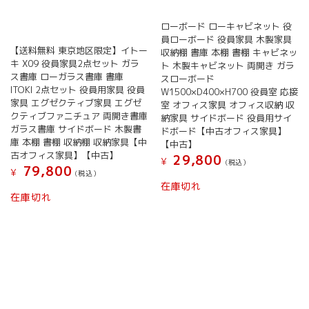
ローボード ローキャビネット 役
員ローボード 役員家具 木製家具
【送料無料 東京地区限定】イトー
収納棚 書庫 本棚 書棚 キャビネッ
キ X09 役員家具2点セット ガラ
ト 木製キャビネット 両開き ガラ
ス書庫 ローガラス書庫 書庫
スローボード
ITOKI 2点セット 役員用家具 役員
W1500×D400×H700 役員室 応接
家具 エグゼクティブ家具 エグゼ
室 オフィス家具 オフィス収納 収
クティブファニチュア 両開き書庫
納家具 サイドボード 役員用サイ
ガラス書庫 サイドボード 木製書
ドボード【中古オフィス家具】
庫 本棚 書棚 収納棚 収納家具【中
【中古】
古オフィス家具】【中古】
29,800
¥
(税込）
79,800
¥
(税込）
在庫切れ
在庫切れ