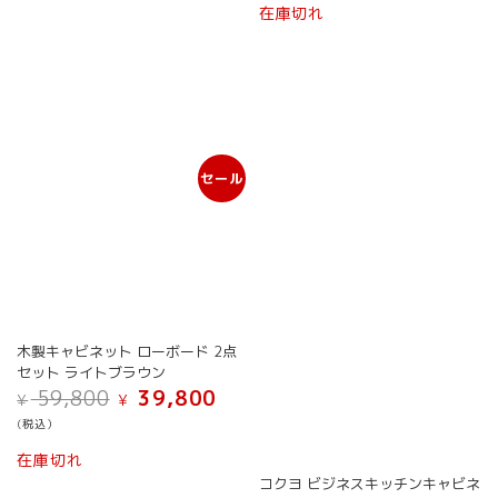
格
価
在庫切れ
¥ 17,800
は
は
格
で
¥ 15,800
¥ 29,800
は
し
で
で
¥ 12,
た。
す。
し
で
た。
す。
セール
木製キャビネット ローボード 2点
セット ライトブラウン
元
現
59,800
39,800
¥
¥
の
在
(税込）
価
の
格
価
在庫切れ
は
格
コクヨ ビジネスキッチンキャビネ
¥ 59,800
は