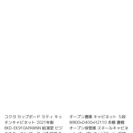
コクヨ カップボード ラティ キッ
オープン書庫 キャビネット ５段
チンキャビネット 2021年製
W800×D400×H2110 本棚 書棚
BKD-EK910APAWNN 給湯室 ビジ
オープン保管庫 スチールキャビネ