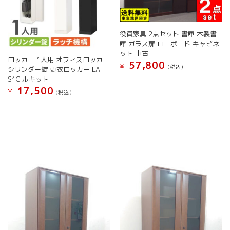
シ
ョ
ン
役員家具 2点セット 書庫 木製書
が
庫 ガラス扉 ローボード キャビネ
あ
ット 中古
り
ロッカー 1人用 オフィスロッカー
57,800
¥
ま
(税込）
シリンダー錠 更衣ロッカー EA-
す。
S1C ルキット
オ
17,500
¥
(税込）
プ
こ
シ
の
ョ
商
ン
品
は
に
商
は
品
複
ペ
数
ー
の
ジ
バ
か
リ
ら
エ
選
ー