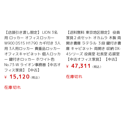
【店頭引き渡し限定】 LION 3名
【送料無料 東京地区限定】 役員
用 ロッカー オフィスロッカー
家具２点セット オカムラ 木製 両
W900 D515 H1790 カギ付き 3人
開き書庫 ラテラル ３段 鍵付き書
用 3人用ロッカー 貴重品ロッカー
庫 キャビネット 両開き 収納 DX-
オフィスキャビネット 個人ロッカ
4シリーズ 役員室 社長室 応接室
ー 鍵付きロッカー ホワイト色
【中古オフィス家具】 【中古】
No.73-W ライオン事務器【中古オ
47,311
¥
(税込）
フィス家具】【中古】
15,120
在庫切れ
¥
(税込）
在庫切れ