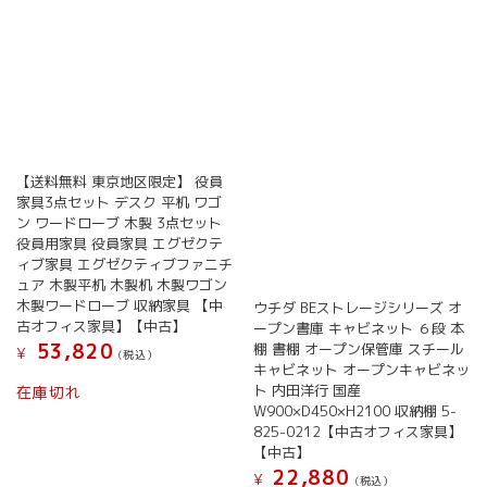
【送料無料 東京地区限定】 役員
家具3点セット デスク 平机 ワゴ
ン ワードローブ 木製 3点セット
役員用家具 役員家具 エグゼクテ
ィブ家具 エグゼクティブファニチ
ュア 木製平机 木製机 木製ワゴン
木製ワードローブ 収納家具 【中
ウチダ BEストレージシリーズ オ
古オフィス家具】【中古】
ープン書庫 キャビネット ６段 本
53,820
棚 書棚 オープン保管庫 スチール
¥
(税込）
キャビネット オープンキャビネッ
ト 内田洋行 国産
在庫切れ
W900×D450×H2100 収納棚 5-
825-0212【中古オフィス家具】
【中古】
22,880
¥
(税込）