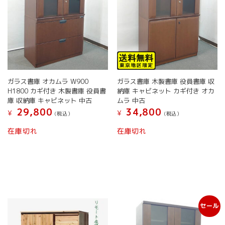
択
シ
で
ョ
き
ン
ま
が
す
あ
り
ま
す。
ガラス書庫 オカムラ W900
ガラス書庫 木製書庫 役員書庫 収
オ
H1800 カギ付き 木製書庫 役員書
納庫 キャビネット カギ付き オカ
プ
庫 収納庫 キャビネット 中古
ムラ 中古
シ
29,800
34,800
¥
¥
(税込）
(税込）
ョ
こ
ン
在庫切れ
在庫切れ
の
は
商
商
品
品
に
ペ
は
ー
複
ジ
数
か
セール
の
ら
バ
選