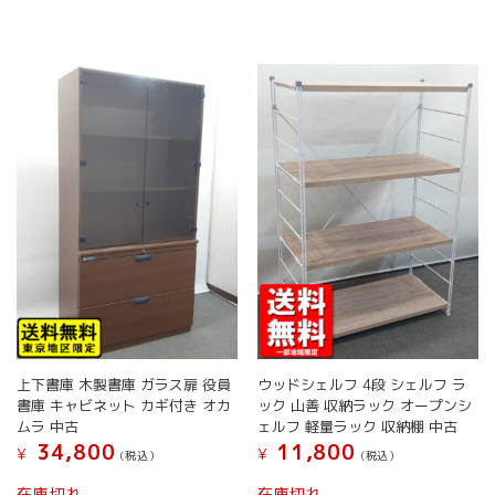
た。
す。
ら
選
択
で
き
ま
す
上下書庫 木製書庫 ガラス扉 役員
ウッドシェルフ 4段 シェルフ ラ
書庫 キャビネット カギ付き オカ
ック 山善 収納ラック オープンシ
ムラ 中古
ェルフ 軽量ラック 収納棚 中古
34,800
11,800
¥
¥
(税込）
(税込）
こ
在庫切れ
在庫切れ