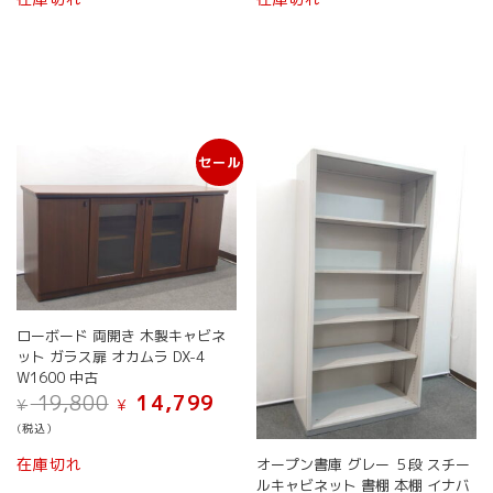
の
商
品
に
は
複
数
セール
の
バ
リ
エ
ー
シ
ョ
ン
ローボード 両開き 木製キャビネ
が
ット ガラス扉 オカムラ DX-4
あ
W1600 中古
り
元
現
19,800
14,799
¥
¥
ま
の
在
す。
(税込）
価
の
オ
格
価
在庫切れ
オープン書庫 グレー ５段 スチー
プ
は
格
ルキャビネット 書棚 本棚 イナバ