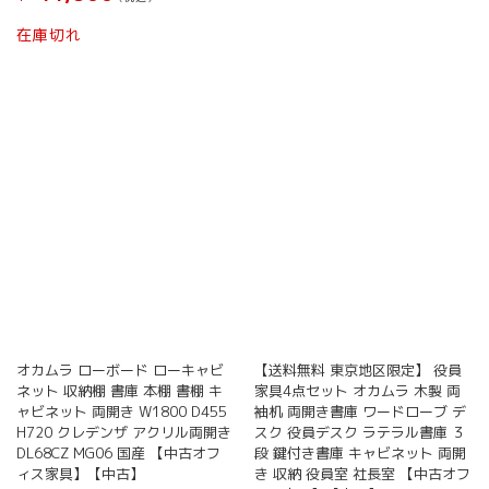
在庫切れ
オカムラ ローボード ローキャビ
【送料無料 東京地区限定】 役員
ネット 収納棚 書庫 本棚 書棚 キ
家具4点セット オカムラ 木製 両
ャビネット 両開き W1800 D455
袖机 両開き書庫 ワードローブ デ
H720 クレデンザ アクリル両開き
スク 役員デスク ラテラル書庫 ３
DL68CZ MG06 国産 【中古オフ
段 鍵付き書庫 キャビネット 両開
ィス家具】【中古】
き 収納 役員室 社長室 【中古オフ