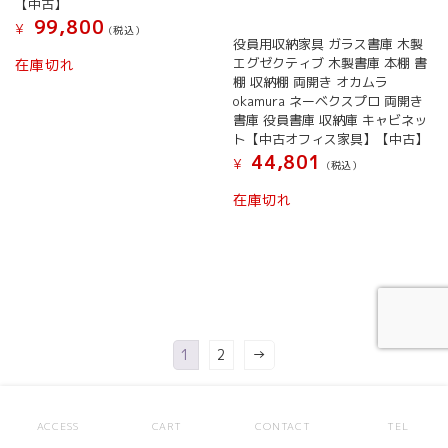
【中古】
99,800
¥
(税込）
役員用収納家具 ガラス書庫 木製
エグゼクティブ 木製書庫 本棚 書
在庫切れ
棚 収納棚 両開き オカムラ
okamura ネーベクスプロ 両開き
書庫 役員書庫 収納庫 キャビネッ
ト【中古オフィス家具】【中古】
44,801
¥
(税込）
在庫切れ
1
2
→
ACCESS
CART
CONTACT
TEL
他の店舗で探す