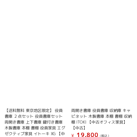
【送料無料 東京地区限定】 役員
両開き書庫 役員書庫 収納庫 キャ
書庫 ２点セット 役員書庫セット
ビネット 木製書庫 本棚 書棚 収納
両開き書庫 上下書庫 鍵付き書庫
棚 ITOKI 【中古オフィス家具】
木製書庫 本棚 書棚 役員家具 エグ
【中古】
ゼクティブ家具 イトーキ XG 【中
19,800
¥
(税込）