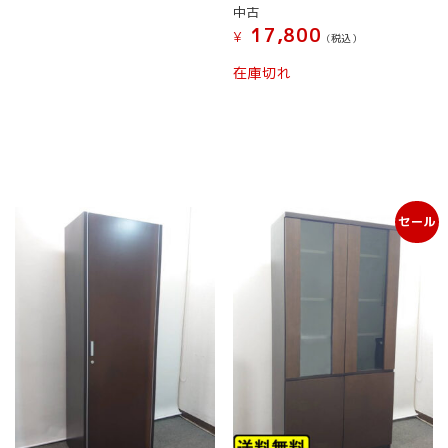
シ
¥ 19,800
は
中古
ョ
で
¥ 14,799
17,800
¥
し
で
(税込）
ン
た。
す。
は
在庫切れ
商
品
ペ
ー
ジ
か
ら
選
セール
択
で
き
ま
す