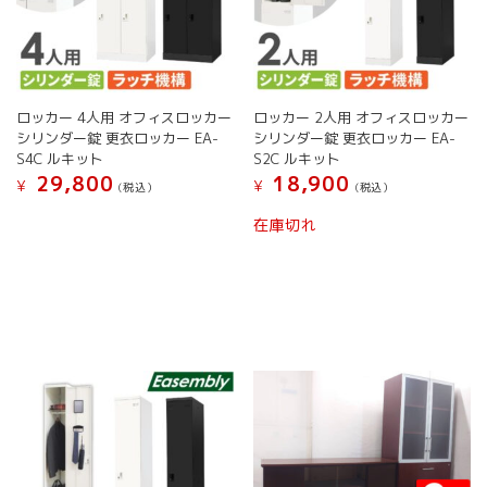
ロッカー 4人用 オフィスロッカー
ロッカー 2人用 オフィスロッカー
シリンダー錠 更衣ロッカー EA-
シリンダー錠 更衣ロッカー EA-
S4C ルキット
S2C ルキット
29,800
18,900
¥
¥
(税込）
(税込）
こ
在庫切れ
の
商
品
に
は
複
数
の
バ
リ
エ
ー