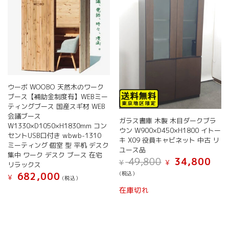
リ
択
エ
で
ー
き
シ
ま
ョ
す
ン
が
あ
り
ウーボ WOOBO 天然木のワーク
ま
ブース【補助金制度有】WEBミー
す。
ティングブース 国産スギ材 WEB
オ
会議ブース
ガラス書庫 木製 木目ダークブラ
プ
W1330×D1050×H1830mm コン
ウン W900×D450×H1800 イトー
シ
セントUSB口付き wbwb-1310
キ X09 役員キャビネット 中古 リ
ョ
ミーティング 個室 型 平机 デスク
ユース品
集中 ワーク デスク ブース 在宅
ン
元
現
49,800
34,800
¥
¥
リラックス
は
の
在
(税込）
682,000
商
¥
価
の
(税込）
品
格
価
在庫切れ
ペ
は
格
¥ 49,800
は
ー
で
¥ 34,
ジ
し
で
か