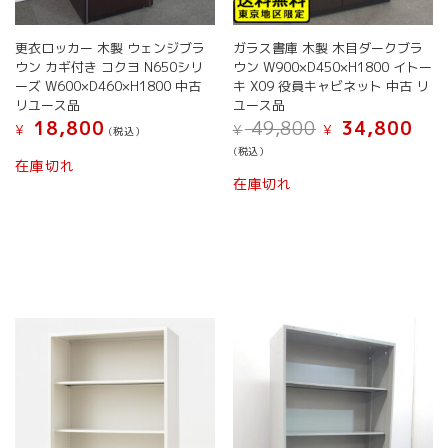
更衣ロッカー 木製 ウェンジブラ
ガラス書庫 木製 木目ダークブラ
ウン カギ付き コクヨ N650シリ
ウン W900×D450×H1800 イトー
ーズ W600×D460×H1800 中古
キ X09 役員キャビネット 中古 リ
リユース品
ユース品
元
現
18,800
49,800
34,800
¥
¥
¥
(税込）
の
在
(税込）
価
の
在庫切れ
格
価
在庫切れ
は
格
¥ 49,800
は
で
¥ 34,
し
で
た。
す。