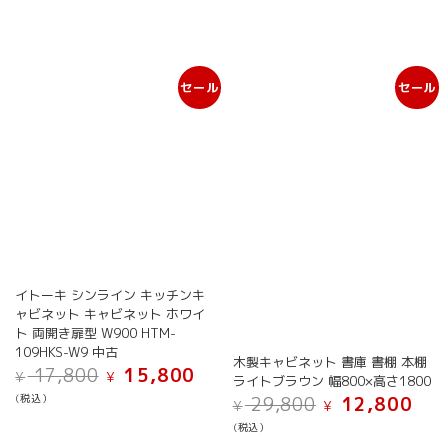
し
で
た。
す。
セール
セール
イトーキ シンライン キッチンキ
ャビネット キャビネット ホワイ
ト 両開き扉型 W900 HTM-
109HKS-W9 中古
木製キャビネット 書庫 書棚 本棚
元
現
17,800
15,800
¥
¥
ライトブラウン 幅800×高さ1800
の
在
元
現
(税込）
29,800
12,800
¥
¥
価
の
の
在
格
価
(税込）
価
の
は
格