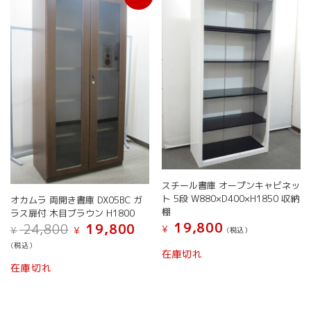
スチール書庫 オープンキャビネッ
ト 5段 W880×D400×H1850 収納
オカムラ 両開き書庫 DX05BC ガ
棚
ラス扉付 木目ブラウン H1800
19,800
元
現
24,800
19,800
¥
¥
¥
(税込）
の
在
(税込）
価
の
在庫切れ
格
価
在庫切れ
は
格
¥ 24,800
は
で
¥ 19,800