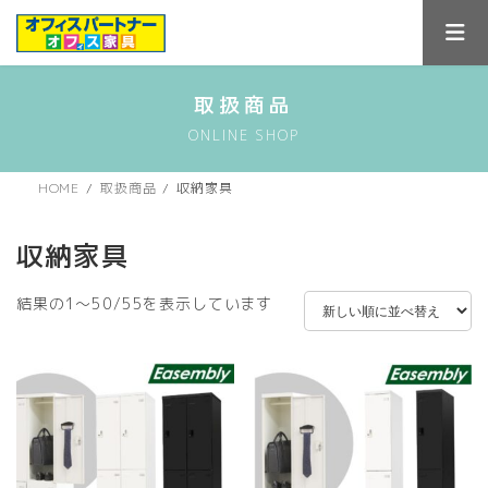
コ
ナ
ン
ビ
テ
ゲ
ン
ー
ツ
シ
取扱商品
へ
ョ
ONLINE SHOP
ス
ン
キ
に
ッ
移
HOME
取扱商品
収納家具
プ
動
収納家具
新
結果の1～50/55を表示しています
し
い
順