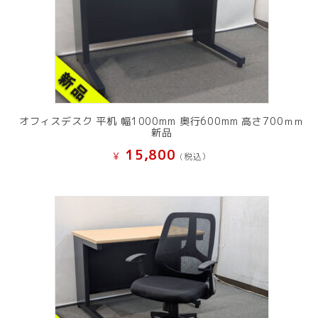
オフィスデスク 平机 幅1000mm 奥行600mm 高さ700ｍｍ
新品
15,800
¥
(税込）