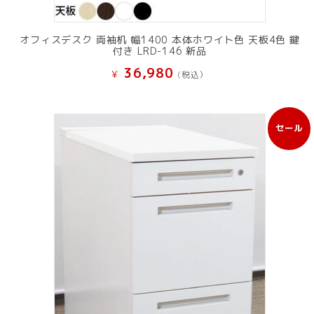
オフィスデスク 両袖机 幅1400 本体ホワイト色 天板4色 鍵
付き LRD-146 新品
36,980
¥
(税込）
セール
販
売
中
の
商
品