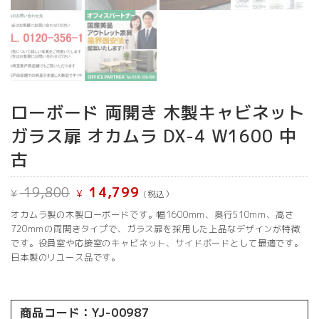
ローボード 両開き 木製キャビネット
ガラス扉 オカムラ DX-4 W1600 中
古
元
現
19,800
14,799
¥
¥
(税込）
の
在
価
の
オカムラ製の木製ローボードです。幅1600mm、奥行510mm、高さ
格
価
は
格
720mmの両開きタイプで、ガラス扉を採用した上品なデザインが特徴
¥ 19,800
は
です。役員室や応接室のキャビネット、サイドボードとして最適です。
で
¥ 14,799
日本製のリユース品です。
し
で
た。
す。
商品コード：YJ-00987