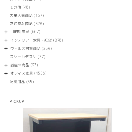
の
品
個
商
48
その他
48
の
品
個
商
167
大量入荷商品
167
の
品
個
商
378
成約済み商品
378
の
品
個
商
667
目的別家具
667
の
品
個
商
878
インテリア・家具・雑貨
878
の
品
個
商
259
ウィルス対策商品
259
の
品
個
商
37
スクールデスク
37
の
品
個
商
93
話題の商品
93
の
品
個
商
4556
オフィス家具
4556
の
品
個
商
55
防災用品
55
の
品
個
商
の
品
商
PICKUP
品