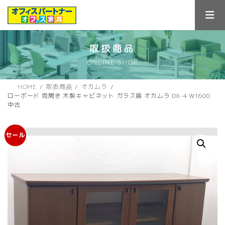
コ
ナ
ン
ビ
テ
ゲ
ン
ー
ツ
シ
取扱商品
へ
ョ
ONLINE SHOP
ス
ン
キ
に
ッ
移
HOME
取扱商品
オカムラ
プ
動
ローボード 両開き 木製キャビネット ガラス扉 オカムラ DX-4 W1600
中古
セール