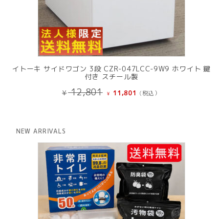
イトーキ サイドワゴン 3段 CZR-047LCC-9W9 ホワイト 鍵
付き スチール製
元
現
12,801
¥
11,801
(税込）
¥
の
在
価
の
格
価
は
格
NEW ARRIVALS
¥ 12,801
は
で
¥ 11,801
し
で
た。
す。