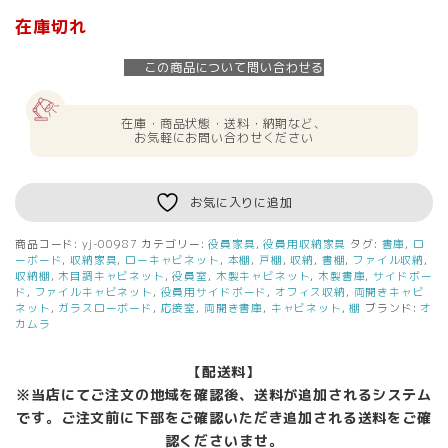
在庫切れ
この商品について問い合わせる
在庫・商品状態・送料・納期など、
お気軽にお問い合わせください
お気に入りに追加
商品コード:
yj-00987
カテゴリー:
役員家具
,
役員用収納家具
タグ:
書庫
,
ロ
ーボード
,
収納家具
,
ローキャビネット
,
本棚
,
戸棚
,
収納
,
書棚
,
ファイル収納
,
収納棚
,
木目調キャビネット
,
役員室
,
木製キャビネット
,
木製書庫
,
サイドボー
ド
,
ファイルキャビネット
,
役員用サイドボード
,
オフィス収納
,
両開きキャビ
ネット
,
ガラスローボード
,
応接室
,
両開き書庫
,
キャビネット
,
棚
ブランド:
オ
カムラ
【配送料】
※当店にてご注文の地域を確認後、送料が追加されるシステム
です。ご注文前に下部をご確認いただき追加される送料をご確
認くださいませ。