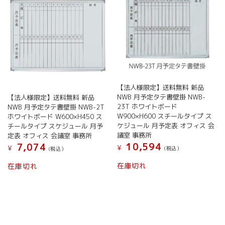
ら
ら
バ
リ
選
選
リ
エ
択
択
エ
ー
で
で
ー
シ
き
き
シ
ョ
ま
ま
ョ
ン
す
す
ン
が
が
あ
あ
【法人様限定】送料無料 新品
り
り
NWB 月予定タテ書壁掛 NWB-
【法人様限定】送料無料 新品
ま
ま
23T ホワイトボード
NWB 月予定タテ書壁掛 NWB-2T
す。
す。
W900×H600 スチールタイプ ス
ホワイトボード W600×H450 ス
オ
オ
ケジュール 月予定表 オフィス 会
チールタイプ スケジュール 月予
プ
プ
議室 事務所
定表 オフィス 会議室 事務所
シ
シ
10,594
7,074
¥
¥
ョ
(税込）
(税込）
ョ
ン
こ
こ
ン
在庫切れ
在庫切れ
は
の
の
は
商
商
商
商
品
品
品
品
ペ
に
に
ペ
ー
は
は
ー
ジ
複
複