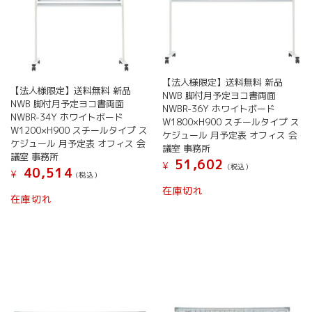
す
す
エ
エ
ー
ー
シ
シ
ョ
ョ
ン
ン
が
が
【法人様限定】送料無料 新品
【法人様限定】送料無料 新品
あ
あ
NWB 脚付月予定ヨコ書両面
NWB 脚付月予定ヨコ書両面
り
り
NWBR-36Y ホワイトボード
NWBR-34Y ホワイトボード
ま
ま
W1800×H900 スチールタイプ ス
W1200×H900 スチールタイプ ス
す。
す。
ケジュール 月予定表 オフィス 会
ケジュール 月予定表 オフィス 会
オ
オ
議室 事務所
議室 事務所
プ
プ
51,602
¥
(税込）
40,514
¥
シ
シ
(税込）
こ
ョ
ョ
在庫切れ
こ
の
在庫切れ
ン
ン
の
商
は
は
商
品
商
商
品
に
品
品
に
は
ペ
ペ
は
複
ー
ー
複
数
ジ
ジ
数
の
か
か
の
バ