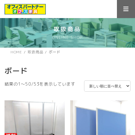
コ
ナ
ン
ビ
テ
ゲ
ン
ー
ツ
シ
取扱商品
へ
ョ
ONLINE SHOP
ス
ン
キ
に
ッ
移
HOME
取扱商品
ボード
プ
動
ボード
新
結果の1～50/53を表示しています
し
い
順