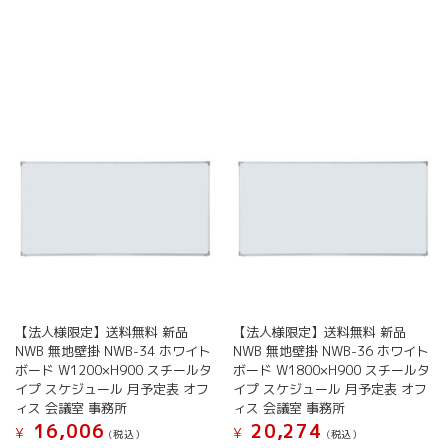
商
商
シ
シ
品
品
ョ
ョ
に
に
ン
ン
は
は
は
は
複
複
商
商
数
数
品
品
の
の
ペ
ペ
バ
バ
ー
ー
リ
リ
ジ
ジ
エ
エ
か
か
ー
ー
ら
ら
シ
シ
選
選
ョ
ョ
択
択
ン
ン
で
で
が
が
き
き
あ
あ
ま
ま
り
り
す
す
【法人様限定】送料無料 新品
【法人様限定】送料無料 新品
ま
ま
NWB 無地壁掛 NWB-34 ホワイト
NWB 無地壁掛 NWB-36 ホワイト
す。
す。
ボード W1200×H900 スチールタ
ボード W1800×H900 スチールタ
オ
オ
イプ スケジュール 月予定表 オフ
イプ スケジュール 月予定表 オフ
プ
プ
ィス 会議室 事務所
ィス 会議室 事務所
シ
シ
16,006
20,274
¥
¥
(税込）
(税込）
ョ
ョ