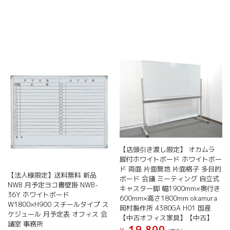
は
ジ
商
商
商
か
品
品
品
ら
に
に
ペ
選
は
は
ー
択
複
複
ジ
で
数
数
か
き
の
の
ら
ま
バ
バ
選
す
リ
リ
択
エ
エ
で
ー
ー
き
シ
シ
ま
ョ
ョ
す
ン
ン
【店頭引き渡し限定】 オカムラ
が
が
脚付ホワイトボード ホワイトボー
あ
あ
ド 両面 片面無地 片面格子 多目的
り
り
【法人様限定】送料無料 新品
ボード 会議 ミーティング 自立式
ま
ま
NWB 月予定ヨコ書壁掛 NWB-
キャスター脚 幅1900mm×奥行き
す。
す。
36Y ホワイトボード
600mm×高さ1800mm okamura
オ
オ
W1800×H900 スチールタイプ ス
岡村製作所 4380GA H01 国産
プ
プ
ケジュール 月予定表 オフィス 会
【中古オフィス家具】【中古】
シ
シ
議室 事務所
19,800