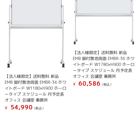
ー
択
バ
シ
で
リ
ョ
き
エ
ン
ま
ー
が
す
シ
あ
ョ
り
ン
ま
が
す。
【法人様限定】送料無料 新品
あ
オ
EMB 脚付無地両面 EMBR-36 ホワ
り
プ
イトボード W1780×H900 ホーロ
ま
シ
ータイプ スケジュール 月予定表
す。
ョ
【法人様限定】送料無料 新品
オフィス 会議室 事務所
オ
EMB 脚付無地両面 EMBR-34 ホワ
ン
60,586
¥
(税込）
プ
イトボード W1180×H900 ホーロ
は
こ
シ
ータイプ スケジュール 月予定表
商
の
ョ
オフィス 会議室 事務所
品
商
ン
54,990
ペ
¥
(税込）
品
は
ー
こ
に
商
ジ
の
は
品
か
商
複
ペ
ら
品
数
ー
選