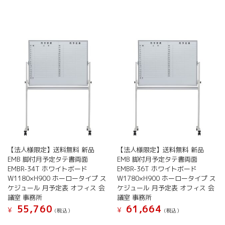
品
商
品
ジ
に
品
に
か
は
ペ
は
ら
複
ー
複
選
数
ジ
数
択
の
か
の
で
バ
ら
バ
き
リ
選
リ
ま
エ
択
エ
す
ー
で
ー
シ
き
シ
ョ
ま
ョ
ン
す
ン
が
が
あ
【法人様限定】送料無料 新品
【法人様限定】送料無料 新品
あ
り
EMB 脚付月予定タテ書両面
EMB 脚付月予定タテ書両面
り
ま
EMBR-34T ホワイトボード
EMBR-36T ホワイトボード
ま
す。
W1180×H900 ホーロータイプ ス
W1780×H900 ホーロータイプ ス
す。
オ
ケジュール 月予定表 オフィス 会
ケジュール 月予定表 オフィス 会
オ
プ
議室 事務所
議室 事務所
プ
シ
55,760
61,664
¥
¥
シ
(税込）
(税込）
ョ
ョ
こ
こ
ン