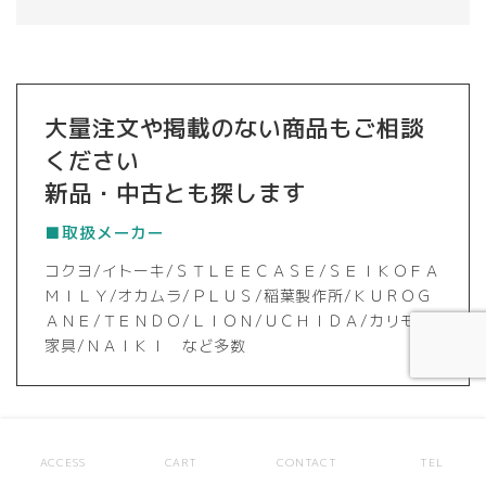
大量注文や掲載のない商品もご相談
ください
新品・中古とも探します
■取扱メーカー
コクヨ/イトーキ/ＳＴＬＥＥＣＡＳＥ/ＳＥＩＫＯＦＡ
ＭＩＬＹ/オカムラ/ＰＬＵＳ/稲葉製作所/ＫＵＲＯＧ
ＡＮＥ/ＴＥＮＤＯ/ＬＩＯＮ/ＵＣＨＩＤＡ/カリモク
家具/ＮＡＩＫＩ など多数
ACCESS
CART
CONTACT
TEL