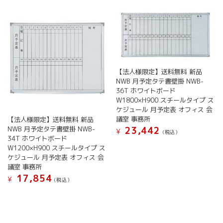
ジ
か
数
数
か
ら
の
の
ら
選
バ
バ
選
択
リ
リ
択
で
エ
エ
で
き
ー
ー
き
ま
シ
シ
ま
【法人様限定】送料無料 新品
す
ョ
ョ
す
NWB 月予定タテ書壁掛 NWB-
ン
ン
36T ホワイトボード
が
が
W1800×H900 スチールタイプ ス
あ
あ
ケジュール 月予定表 オフィス 会
り
り
議室 事務所
【法人様限定】送料無料 新品
ま
ま
NWB 月予定タテ書壁掛 NWB-
23,442
¥
(税込）
す。
す。
34T ホワイトボード
こ
オ
オ
W1200×H900 スチールタイプ ス
の
プ
プ
ケジュール 月予定表 オフィス 会
商
シ
シ
議室 事務所
品
ョ
ョ
17,854
¥
(税込）
に
ン
ン
こ
は
は
は
の
複
商
商
商
数
品
品
品