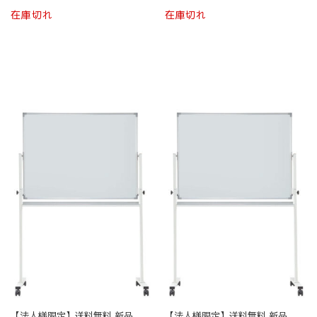
こ
こ
ン
ン
在庫切れ
在庫切れ
の
の
は
は
商
商
商
商
品
品
品
品
に
に
ペ
ペ
は
は
ー
ー
複
複
ジ
ジ
数
数
か
か
の
の
ら
ら
バ
バ
選
選
リ
リ
択
択
エ
エ
で
で
ー
ー
き
き
シ
シ
ま
ま
ョ
ョ
す
す
ン
ン
が
が
あ
あ
り
り
ま
ま
す。
す。
オ
オ
【法人様限定】送料無料 新品
【法人様限定】送料無料 新品