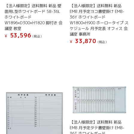
す。
り
【法人様限定】送料無料 新品 壁
【法人様限定】送料無料 新品
オ
ま
面用L型ホワイトボード SB-36L
EMB 月予定ヨコ書壁掛け EMB-
プ
す。
ホワイトボード
36Y ホワイトボード
シ
オ
W1896×D300×H1820 脚付き 会
W1800×H900 ホーロータイプ ス
ョ
プ
議室 教室
ケジュール 月予定表 オフィス 会
ン
シ
議室 事務所
53,596
¥
(税込）
は
ョ
33,870
¥
(税込）
商
こ
ン
品
こ
の
は
ペ
の
商
商
ー
商
品
品
ジ
品
に
ペ
か
に
は
ー
ら
は
複
ジ
選
複
数
か
択
数
の
ら
で
の
バ
選
き
バ
リ
択
ま
リ
エ
で
す
エ
ー
き
ー
シ
【法人様限定】送料無料 新品
ま
シ
ョ
EMB 月予定タテ書壁掛け EMB-
す
ョ
36T ホワイトボード
ン