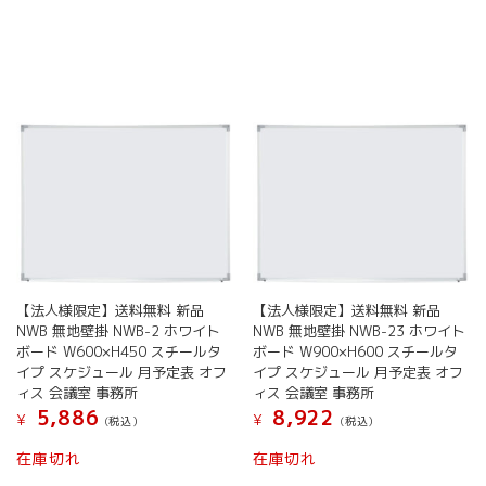
ン
の
の
は
は
商
商
商
商
品
品
品
品
に
に
ペ
ペ
は
は
ー
ー
複
複
ジ
ジ
数
数
か
か
の
の
ら
ら
バ
バ
選
選
リ
リ
択
択
エ
エ
で
で
ー
ー
き
き
シ
シ
ま
ま
ョ
ョ
す
【法人様限定】送料無料 新品
【法人様限定】送料無料 新品
す
ン
ン
NWB 無地壁掛 NWB-2 ホワイト
NWB 無地壁掛 NWB-23 ホワイト
が
が
ボード W600×H450 スチールタ
ボード W900×H600 スチールタ
あ
あ
イプ スケジュール 月予定表 オフ
イプ スケジュール 月予定表 オフ
り
り
ィス 会議室 事務所
ィス 会議室 事務所
ま
ま
5,886
8,922
¥
¥
(税込）
(税込）
す。
す。
こ
こ
オ
オ
在庫切れ
在庫切れ
の
の
プ
プ