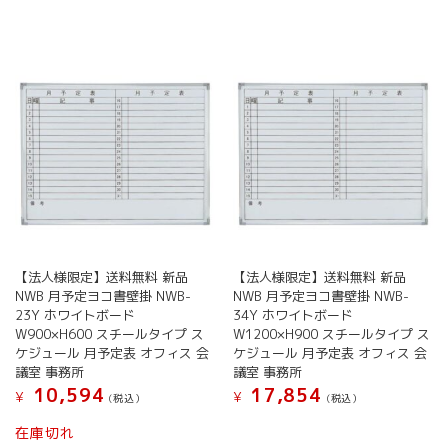
の
ペ
ペ
に
バ
ー
ー
は
リ
ジ
ジ
複
エ
か
か
数
ー
ら
ら
の
シ
選
選
バ
ョ
択
択
リ
ン
で
で
エ
が
き
き
ー
あ
ま
ま
シ
り
す
す
ョ
ま
ン
す。
が
オ
【法人様限定】送料無料 新品
【法人様限定】送料無料 新品
あ
プ
NWB 月予定ヨコ書壁掛 NWB-
NWB 月予定ヨコ書壁掛 NWB-
り
シ
23Y ホワイトボード
34Y ホワイトボード
ま
ョ
W900×H600 スチールタイプ ス
W1200×H900 スチールタイプ ス
す。
ン
ケジュール 月予定表 オフィス 会
ケジュール 月予定表 オフィス 会
オ
は
議室 事務所
議室 事務所
プ
商
10,594
17,854
¥
¥
シ
(税込）
(税込）
品
ョ
ペ
こ
こ
在庫切れ
ン
ー
の
の