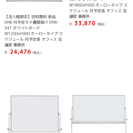
W1800×H900 ホーロータイプ ス
ン
が
ケジュール 月予定表 オフィス 会
が
あ
議室 事務所
【法人様限定】送料無料 新品
あ
り
EMB 月予定タテ書壁掛け EMB-
33,870
り
ま
¥
(税込）
34T ホワイトボード
ま
す。
こ
W1200×H900 ホーロータイプ ス
す。
オ
の
ケジュール 月予定表 オフィス 会
オ
プ
商
議室 事務所
プ
シ
品
24,476
¥
シ
ョ
(税込）
に
ョ
ン
こ
は
ン
は
の
複
は
商
商
数
商
品
品
の
品
ペ
に
バ
ペ
ー
は
リ
ー
ジ
複
エ
ジ
か
数
ー
か
ら
の
シ
ら
選
バ
ョ
選
択
リ
ン
択
で
エ
が
で
き
ー
あ