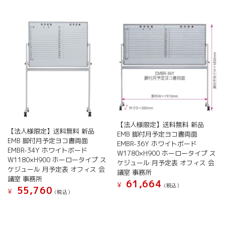
に
の
ジ
択
は
バ
か
で
複
リ
ら
き
数
エ
選
ま
の
ー
択
す
バ
シ
で
リ
ョ
き
エ
ン
ま
ー
が
す
シ
あ
ョ
り
ン
ま
が
す。
【法人様限定】送料無料 新品
【法人様限定】送料無料 新品
あ
EMB 脚付月予定ヨコ書両面
オ
EMB 脚付月予定ヨコ書両面
り
EMBR-36Y ホワイトボード
プ
EMBR-34Y ホワイトボード
ま
W1780×H900 ホーロータイプ ス
シ
W1180×H900 ホーロータイプ ス
す。
ケジュール 月予定表 オフィス 会
ョ
ケジュール 月予定表 オフィス 会
オ
議室 事務所
ン
議室 事務所
プ
61,664
は
¥
(税込）
55,760
¥
シ
(税込）
商
こ
ョ
こ
品
の
ン
の
ペ
商
は
商
ー