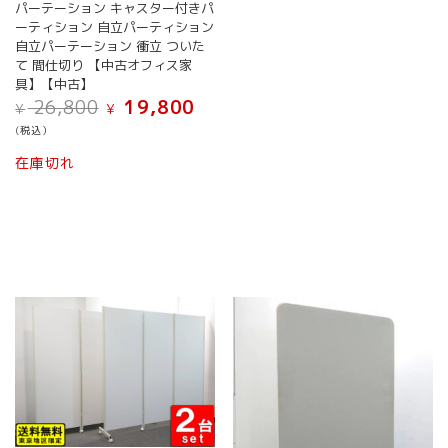
パーテーション キャスター付きパ
は
ーティション 自立パーティション
商
自立パーテーション 衝立 ついた
品
て 間仕切り 【中古オフィス家
ペ
具】【中古】
ー
元
現
26,800
19,800
¥
¥
ジ
の
在
(税込）
価
の
か
格
価
ら
在庫切れ
は
格
選
¥ 26,800
は
択
で
¥ 19,800
で
し
で
き
た。
す。
ま
す