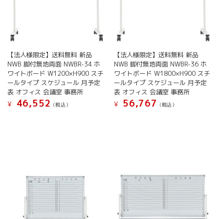
あ
あ
り
り
ま
ま
す。
す。
オ
オ
【法人様限定】送料無料 新品
【法人様限定】送料無料 新品
プ
プ
NWB 脚付無地両面 NWBR-34 ホ
NWB 脚付無地両面 NWBR-36 ホ
シ
シ
ワイトボード W1200×H900 スチ
ワイトボード W1800×H900 スチ
ョ
ョ
ールタイプ スケジュール 月予定
ールタイプ スケジュール 月予定
ン
ン
表 オフィス 会議室 事務所
表 オフィス 会議室 事務所
は
は
46,552
56,767
¥
¥
(税込）
(税込）
商
商
品
品
こ
こ
ペ
ペ
の
の
ー
ー
商
商
ジ
ジ
品
品
か
か
に
に
ら
ら
は
は
選
選
複
複
択
択
数
数
で
で
の
の
き
き
バ
バ
ま
ま
リ
リ