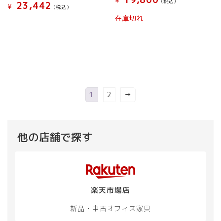
¥
(税込）
ョ
ョ
23,442
¥
(税込）
ン
ン
在庫切れ
こ
は
は
の
商
商
商
品
品
品
ペ
ペ
に
ー
ー
は
ジ
ジ
複
か
か
数
ら
ら
1
2
→
の
選
選
バ
択
択
リ
で
で
エ
き
き
他の店舗で探す
ー
ま
ま
シ
す
す
ョ
ン
が
あ
楽天市場店
り
ま
新品・中古
オフィス家具
す。