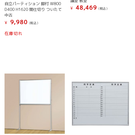
議室 教室
自立パーティション 脚付 W800
48,469
¥
(税込）
D400 H1620 間仕切り ついたて
中古
こ
9,980
の
¥
(税込）
商
こ
在庫切れ
品
の
に
商
は
品
複
に
数
は
の
複
バ
数
リ
の
エ
バ
ー
リ
シ
エ
ョ
ー
ン
シ
が
ョ
あ
ン
り
が
ま
あ