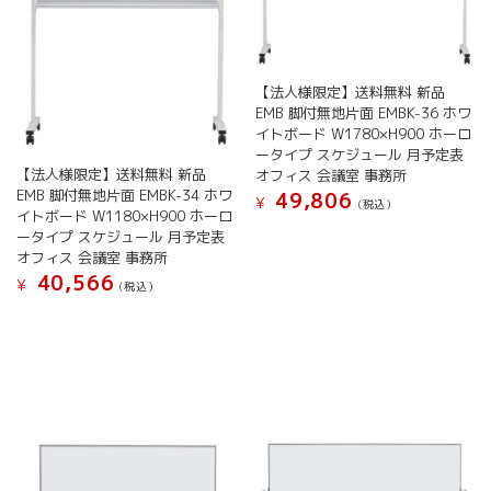
き
ま
シ
り
ま
す
ョ
ま
す
ン
す。
が
オ
【法人様限定】送料無料 新品
あ
プ
EMB 脚付無地片面 EMBK-36 ホワ
り
シ
イトボード W1780×H900 ホーロ
ま
ョ
ータイプ スケジュール 月予定表
す。
ン
【法人様限定】送料無料 新品
オフィス 会議室 事務所
オ
は
EMB 脚付無地片面 EMBK-34 ホワ
49,806
¥
(税込）
プ
イトボード W1180×H900 ホーロ
商
こ
シ
ータイプ スケジュール 月予定表
品
の
ョ
オフィス 会議室 事務所
ペ
商
ン
40,566
ー
¥
(税込）
品
は
ジ
こ
に
商
か
の
は
品
ら
商
複
ペ
選
品
数
ー
択
に
の
ジ
で
は
バ
か
き
複
リ
ら
ま
数
エ
選
す
の