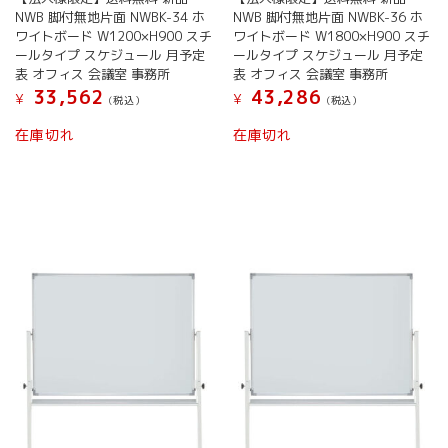
プ
プ
NWB 脚付無地片面 NWBK-34 ホ
NWB 脚付無地片面 NWBK-36 ホ
シ
シ
ワイトボード W1200×H900 スチ
ワイトボード W1800×H900 スチ
ョ
ョ
ールタイプ スケジュール 月予定
ールタイプ スケジュール 月予定
ン
ン
表 オフィス 会議室 事務所
表 オフィス 会議室 事務所
は
は
33,562
43,286
¥
¥
(税込）
(税込）
商
商
品
品
こ
こ
在庫切れ
在庫切れ
ペ
ペ
の
の
ー
ー
商
商
ジ
ジ
品
品
か
か
に
に
ら
ら
は
は
選
選
複
複
択
択
数
数
で
で
の
の
き
き
バ
バ
ま
ま
リ
リ
す
す
エ
エ
ー
ー
シ
シ
ョ
ョ
ン
ン
が
が