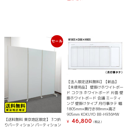
品
き
に
ま
は
す
複
数
の
バ
セール
リ
エ
ー
シ
ョ
ン
が
【法人限定送料無料】【新品】
あ
【未使用品】 壁掛けホワイトボー
り
ド コクヨ ホワイトボード 片面 壁
ま
掛ホワイトボード 会議 ミーティ
す。
ング 壁掛けタイプ 月行事タテ 幅
オ
1805mm×奥行き88mm×高さ
プ
905mm KOKUYO BB-H936MW
シ
【送料無料 東京地区限定】 3つ折
46,800
¥
ョ
(税込）
りパーティション パーティション
ン