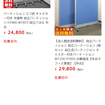
パーティション 三つ折 キャスタ
ー付き 半透明 自立パーティショ
ン H1800 W1870 自立パネル 中
古
24,800
¥
(税込）
こ
【法人限定送料無料】 自立パーテ
在庫切れ
の
ィション 自立パーテーション 2枚
商
セット 自立式パーティション キ
品
ャスター付きパーテーション
に
W1200 H1830 分解発送【中古オ
は
フィス家具】【中古】
複
29,800
¥
(税込）
数
の
在庫切れ
バ
リ
エ
ー
シ
ョ