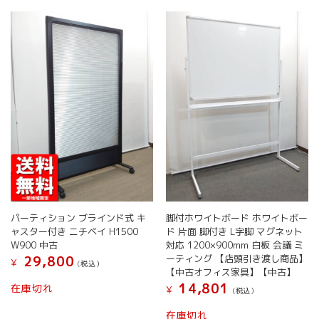
ン
が
あ
り
ま
す。
オ
プ
シ
ョ
ン
は
商
品
ペ
パーティション ブラインド式 キ
脚付ホワイトボード ホワイトボー
ー
ャスター付き ニチベイ H1500
ド 片面 脚付き L字脚 マグネット
ジ
W900 中古
対応 1200×900mm 白板 会議 ミ
か
ーティング 【店頭引き渡し商品】
29,800
¥
(税込）
ら
【中古オフィス家具】【中古】
こ
選
14,801
在庫切れ
¥
(税込）
の
択
商
で
在庫切れ